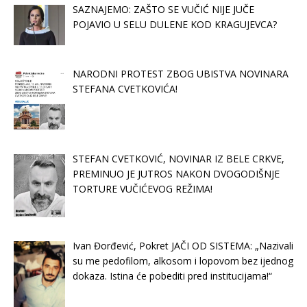
SAZNAJEMO: ZAŠTO SE VUČIĆ NIJE JUČE
POJAVIO U SELU DULENE KOD KRAGUJEVCA?
NARODNI PROTEST ZBOG UBISTVA NOVINARA
STEFANA CVETKOVIĆA!
STEFAN CVETKOVIĆ, NOVINAR IZ BELE CRKVE,
PREMINUO JE JUTROS NAKON DVOGODIŠNJE
TORTURE VUČIĆEVOG REŽIMA!
Ivan Đorđević, Pokret JAČI OD SISTEMA: „Nazivali
su me pedofilom, alkosom i lopovom bez ijednog
dokaza. Istina će pobediti pred institucijama!“