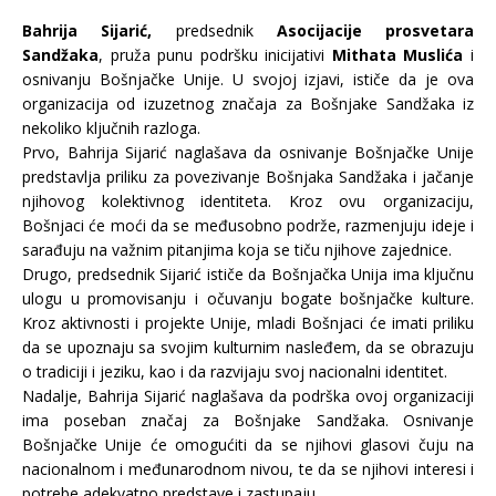
Bahrija Sijarić,
predsednik
Asocijacije prosvetara
Sandžaka
, pruža punu podršku inicijativi
Mithata Muslića
i
osnivanju Bošnjačke Unije. U svojoj izjavi, ističe da je ova
organizacija od izuzetnog značaja za Bošnjake Sandžaka iz
nekoliko ključnih razloga.
Prvo, Bahrija Sijarić naglašava da osnivanje Bošnjačke Unije
predstavlja priliku za povezivanje Bošnjaka Sandžaka i jačanje
njihovog kolektivnog identiteta. Kroz ovu organizaciju,
Bošnjaci će moći da se međusobno podrže, razmenjuju ideje i
sarađuju na važnim pitanjima koja se tiču njihove zajednice.
Drugo, predsednik Sijarić ističe da Bošnjačka Unija ima ključnu
ulogu u promovisanju i očuvanju bogate bošnjačke kulture.
Kroz aktivnosti i projekte Unije, mladi Bošnjaci će imati priliku
da se upoznaju sa svojim kulturnim nasleđem, da se obrazuju
o tradiciji i jeziku, kao i da razvijaju svoj nacionalni identitet.
Nadalje, Bahrija Sijarić naglašava da podrška ovoj organizaciji
ima poseban značaj za Bošnjake Sandžaka. Osnivanje
Bošnjačke Unije će omogućiti da se njihovi glasovi čuju na
nacionalnom i međunarodnom nivou, te da se njihovi interesi i
potrebe adekvatno predstave i zastupaju.