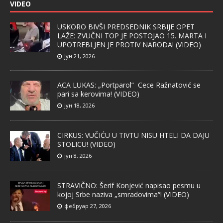
VIDEO
USKORO BIVŠI PREDSEDNIK SRBIJE OPET
LAŽE: ZVUČNI TOP JE POSTOJAO 15. MARTA I
UPOTREBLJEN JE PROTIV NARODA! (VIDEO)
јун 21, 2026
ACA LUKAS: „Portparol“ Cece Ražnatović se
pari sa kerovima! (VIDEO)
јун 18, 2026
CIRKUS: VUČIĆU U TIVTU NISU HTELI DA DAJU
STOLICU! (VIDEO)
јун 8, 2026
STRAVIČNO: Šerif Konjević napisao pesmu u
kojoj Srbe naziva „smradovima“! (VIDEO)
фебруар 27, 2026