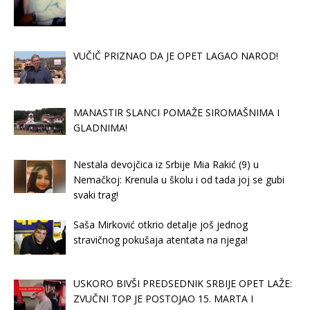
VUČIČ PRIZNAO DA JE OPET LAGAO NAROD!
MANASTIR SLANCI POMAŽE SIROMAŠNIMA I
GLADNIMA!
Nestala devojčica iz Srbije Mia Rakić (9) u
Nemačkoj: Krenula u školu i od tada joj se gubi
svaki trag!
Saša Mirković otkrio detalje još jednog
stravičnog pokušaja atentata na njega!
USKORO BIVŠI PREDSEDNIK SRBIJE OPET LAŽE:
ZVUČNI TOP JE POSTOJAO 15. MARTA I