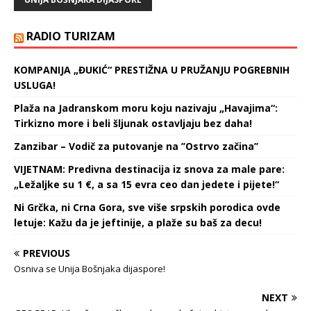
RADIO TURIZAM
KOMPANIJA „ĐUKIĆ“ PRESTIŽNA U PRUŽANJU POGREBNIH
USLUGA!
Plaža na Jadranskom moru koju nazivaju „Havajima“:
Tirkizno more i beli šljunak ostavljaju bez daha!
Zanzibar – Vodič za putovanje na ’’Ostrvo začina’’
VIJETNAM: Predivna destinacija iz snova za male pare:
„Ležaljke su 1 €, a sa 15 evra ceo dan jedete i pijete!“
Ni Grčka, ni Crna Gora, sve više srpskih porodica ovde
letuje: Kažu da je jeftinije, a plaže su baš za decu!
PREVIOUS
Osniva se Unija Bošnjaka dijaspore!
NEXT