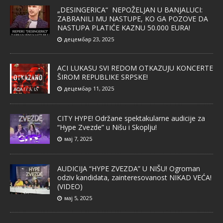
„DESINGERICA“ NEPOŽELJAN U BANJALUCI:
ZABRANILI MU NASTUPE, KO GA POZOVE DA
NASTUPA PLATIĆE KAZNU 50.000 EURA!
децембар 23, 2025
ACI LUKASU SVI REDOM OTKAZUJU KONCERTE
ŠIROM REPUBLIKE SRPSKE!
децембар 11, 2025
CITY HYPE! Održane spektakularne audicije za
“Hype Zvezde” u Nišu i Skoplju!
мај 7, 2025
AUDICIJA “HYPE ZVEZDA” U NIŠU! Ogroman
odziv kandidata, zainteresovanost NIKAD VEĆA!
(VIDEO)
мај 5, 2025