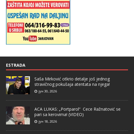
ESTRADA
Saša Mirković otkrio detalje još jednog
stravičnog pokušaja atentata na njega!
јун 30, 2026
ACA LUKAS: „Portparol“ Cece Ražnatović se
pari sa kerovima! (VIDEO)
јун 18, 2026