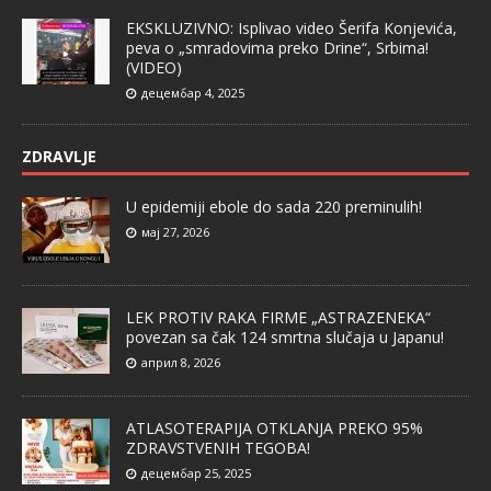
EKSKLUZIVNO: Isplivao video Šerifa Konjevića,
peva o „smradovima preko Drine“, Srbima!
(VIDEO)
децембар 4, 2025
ZDRAVLJE
U epidemiji ebole do sada 220 preminulih!
мај 27, 2026
LEK PROTIV RAKA FIRME „ASTRAZENEKA“
povezan sa čak 124 smrtna slučaja u Japanu!
април 8, 2026
ATLASOTERAPIJA OTKLANJA PREKO 95%
ZDRAVSTVENIH TEGOBA!
децембар 25, 2025