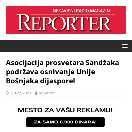
Asocijacija prosvetara Sandžaka
podržava osnivanje Unije
Bošnjaka dijaspore!
јун 27, 2023
Reporter