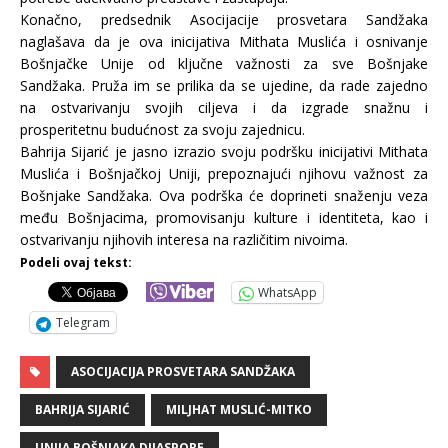
Konačno, predsednik Asocijacije prosvetara Sandžaka
naglašava da je ova inicijativa Mithata Muslića i osnivanje
Bošnjačke Unije od ključne važnosti za sve Bošnjake
Sandžaka. Pruža im se prilika da se ujedine, da rade zajedno
na ostvarivanju svojih ciljeva i da izgrade snažnu i
prosperitetnu budućnost za svoju zajednicu.
Bahrija Sijarić je jasno izrazio svoju podršku inicijativi Mithata
Muslića i Bošnjačkoj Uniji, prepoznajući njihovu važnost za
Bošnjake Sandžaka. Ova podrška će doprineti snaženju veza
među Bošnjacima, promovisanju kulture i identiteta, kao i
ostvarivanju njihovih interesa na različitim nivoima.
Podeli ovaj tekst:
WhatsApp
Telegram
ASOCIJACIJA PROSVETARA SANDŽAKA
BAHRIJA SIJARIĆ
MILJHAT MUSLIĆ-MITKO
UNIJA BOŠNJAKA DIJASPORE