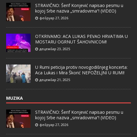
STRAVIČNO: Šerif Konjević napisao pesmu u
kojoj Srbe naziva „smradovima“! (VIDEO)
фебруар 27, 2026
OTKRIVAMO: ACA LUKAS PEVAO HRVATIMA U
MOSTARU OGRNUT ŠAHOVNICOM!
децембар 23, 2025
U Rumi peticija protiv novogodišnjeg koncerta:
Aca Lukas i Mira Škorić NEPOŽELJNI U RUMI!
децембар 21, 2025
MUZIKA
STRAVIČNO: Šerif Konjević napisao pesmu u
kojoj Srbe naziva „smradovima“! (VIDEO)
фебруар 27, 2026