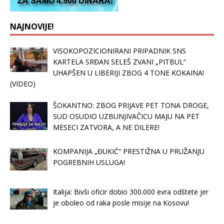
NAJNOVIJE!
VISOKOPOZICIONIRANI PRIPADNIK SNS
KARTELA SRĐAN SELEŠ ZVANI „PITBUL“
UHAPŠEN U LIBERIJI ZBOG 4 TONE KOKAINA!
(VIDEO)
ŠOKANTNO: ZBOG PRIJAVE PET TONA DROGE,
SUD OSUDIO UZBUNJIVAČICU MAJU NA PET
MESECI ZATVORA, A NE DILERE!
KOMPANIJA „ĐUKIĆ“ PRESTIŽNA U PRUŽANJU
POGREBNIH USLUGA!
Italija: Bivši oficir dobio 300.000 evra odštete jer
je oboleo od raka posle misije na Kosovu!