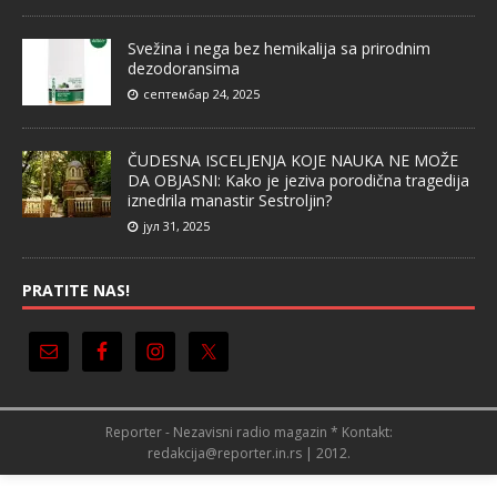
Svežina i nega bez hemikalija sa prirodnim
dezodoransima
септембар 24, 2025
ČUDESNA ISCELJENJA KOJE NAUKA NE MOŽE
DA OBJASNI: Kako je jeziva porodična tragedija
iznedrila manastir Sestroljin?
јул 31, 2025
PRATITE NAS!
Reporter - Nezavisni radio magazin * Kontakt:
redakcija@reporter.in.rs | 2012.