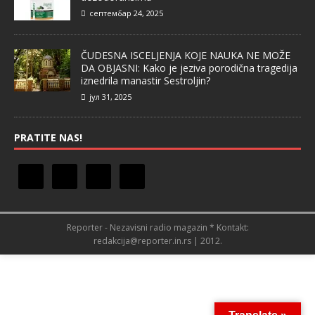
септембар 24, 2025
ČUDESNA ISCELJENJA KOJE NAUKA NE MOŽE
DA OBJASNI: Kako je jeziva porodična tragedija
iznedrila manastir Sestroljin?
јул 31, 2025
PRATITE NAS!
Reporter - Nezavisni radio magazin * Kontakt:
redakcija@reporter.in.rs | 2012.