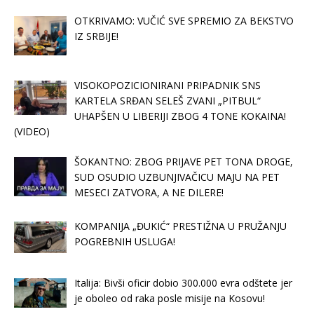
OTKRIVAMO: VUČIĆ SVE SPREMIO ZA BEKSTVO
IZ SRBIJE!
VISOKOPOZICIONIRANI PRIPADNIK SNS
KARTELA SRĐAN SELEŠ ZVANI „PITBUL“
UHAPŠEN U LIBERIJI ZBOG 4 TONE KOKAINA!
(VIDEO)
ŠOKANTNO: ZBOG PRIJAVE PET TONA DROGE,
SUD OSUDIO UZBUNJIVAČICU MAJU NA PET
MESECI ZATVORA, A NE DILERE!
KOMPANIJA „ĐUKIĆ“ PRESTIŽNA U PRUŽANJU
POGREBNIH USLUGA!
Italija: Bivši oficir dobio 300.000 evra odštete jer
je oboleo od raka posle misije na Kosovu!