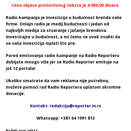
Cena objave promotivnog teksta je 4.900,00 dinara.
Radio kampanja je investicija u budućnost brenda vaše
firme. Onlajn radio je medij budućnosti i jedan od
najboljih medija za stvaranje i jačanje brendova.
Investirajte u budućnost, a mi ćemo se uvek truditi da
se vaša investicija isplati što pre.
Pored emitovanja radio kampanje na Radio Reporteru
dobijate mnogo više jer se Radio Reporter emituje na
još 12 portala!
Ukoliko smatrate da vam reklama nije potrebna,
možete pomoći rad Radio Reportera uplatom skromne
donacije.
Kontakt: redakcija@reporter.in.rs
Whatsapp: +381 64 1991 813
Podeli ovaj tekst: