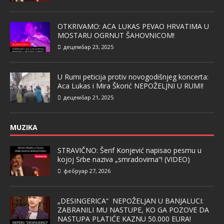
OTKRIVAMO: ACA LUKAS PEVAO HRVATIMA U
MOSTARU OGRNUT ŠAHOVNICOM!
децембар 23, 2025
U Rumi peticija protiv novogodišnjeg koncerta:
Aca Lukas i Mira Škorić NEPOŽELJNI U RUMI!
децембар 21, 2025
MUZIKA
STRAVIČNO: Šerif Konjević napisao pesmu u
kojoj Srbe naziva „smradovima“! (VIDEO)
фебруар 27, 2026
„DESINGERICA“ NEPOŽELJAN U BANJALUCI:
ZABRANILI MU NASTUPE, KO GA POZOVE DA
NASTUPA PLATIĆE KAZNU 50.000 EURA!