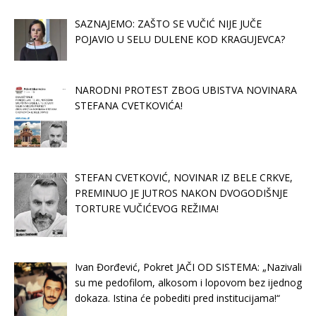
SAZNAJEMO: ZAŠTO SE VUČIĆ NIJE JUČE
POJAVIO U SELU DULENE KOD KRAGUJEVCA?
NARODNI PROTEST ZBOG UBISTVA NOVINARA
STEFANA CVETKOVIĆA!
STEFAN CVETKOVIĆ, NOVINAR IZ BELE CRKVE,
PREMINUO JE JUTROS NAKON DVOGODIŠNJE
TORTURE VUČIĆEVOG REŽIMA!
Ivan Đorđević, Pokret JAČI OD SISTEMA: „Nazivali
su me pedofilom, alkosom i lopovom bez ijednog
dokaza. Istina će pobediti pred institucijama!“