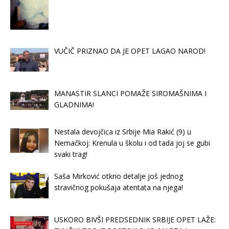
VUČIČ PRIZNAO DA JE OPET LAGAO NAROD!
MANASTIR SLANCI POMAŽE SIROMAŠNIMA I
GLADNIMA!
Nestala devojčica iz Srbije Mia Rakić (9) u
Nemačkoj: Krenula u školu i od tada joj se gubi
svaki trag!
Saša Mirković otkrio detalje još jednog
stravičnog pokušaja atentata na njega!
USKORO BIVŠI PREDSEDNIK SRBIJE OPET LAŽE: