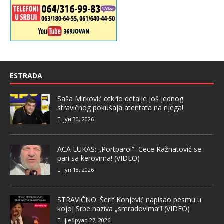
ESTRADA
Saša Mirković otkrio detalje još jednog
stravičnog pokušaja atentata na njega!
јун 30, 2026
ACA LUKAS: „Portparol“ Cece Ražnatović se
pari sa kerovima! (VIDEO)
јун 18, 2026
STRAVIČNO: Šerif Konjević napisao pesmu u
kojoj Srbe naziva „smradovima“! (VIDEO)
фебруар 27, 2026