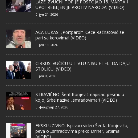
LAŽE: ZVUČNI TOP JE POSTOJAO 15. MARTA I
UPOTREBLJEN JE PROTIV NARODA! (VIDEO)
јун 21, 2026
ACA LUKAS: „Portparol“ Cece Ražnatović se
pari sa kerovima! (VIDEO)
јун 18, 2026
CIRKUS: VUČIĆU U TIVTU NISU HTELI DA DAJU
STOLICU! (VIDEO)
јун 8, 2026
STRAVIČNO: Šerif Konjević napisao pesmu u
kojoj Srbe naziva „smradovima“! (VIDEO)
фебруар 27, 2026
EKSKLUZIVNO: Isplivao video Šerifa Konjevića,
peva o „smradovima preko Drine“, Srbima!
(VIDEO)