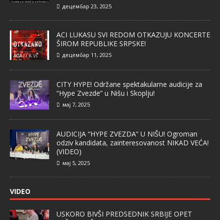
децембар 23, 2025
ACI LUKASU SVI REDOM OTKAZUJU KONCERTE
ŠIROM REPUBLIKE SRPSKE!
децембар 11, 2025
CITY HYPE! Održane spektakularne audicije za
“Hype Zvezde” u Nišu i Skoplju!
мај 7, 2025
AUDICIJA “HYPE ZVEZDA” U NIŠU! Ogroman
odziv kandidata, zainteresovanost NIKAD VEĆA!
(VIDEO)
мај 5, 2025
VIDEO
USKORO BIVŠI PREDSEDNIK SRBIJE OPET