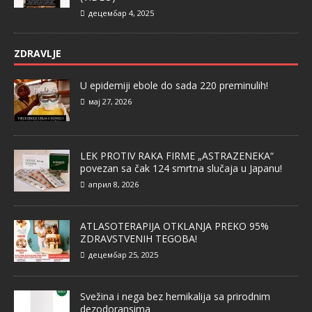
децембар 4, 2025
ZDRAVLJE
U epidemiji ebole do sada 220 preminulih!
мај 27, 2026
LEK PROTIV RAKA FIRME „ASTRAZENEKA“
povezan sa čak 124 smrtna slučaja u Japanu!
април 8, 2026
ATLASOTERAPIJA OTKLANJA PREKO 95%
ZDRAVSTVENIH TEGOBA!
децембар 25, 2025
Svežina i nega bez hemikalija sa prirodnim
dezodoransima