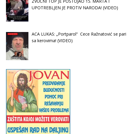
ZVUČNI TOP JE POSTOJAO 15. MARTA I
UPOTREBLJEN JE PROTIV NARODA! (VIDEO)
ACA LUKAS: „Portparol“ Cece Ražnatović se pari
sa kerovima! (VIDEO)