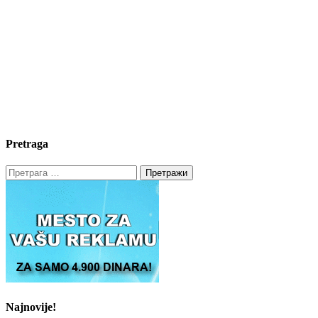
Pretraga
Претрага
за:
Najnovije!