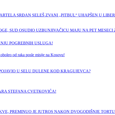
ARTELA SRĐAN SELEŠ ZVANI „PITBUL“ UHAPŠEN U LIBERI
GE, SUD OSUDIO UZBUNJIVAČICU MAJU NA PET MESECI Z
ANJU POGREBNIH USLUGA!
 je oboleo od raka posle misije na Kosovu!
E POJAVIO U SELU DULENE KOD KRAGUJEVCA?
ARA STEFANA CVETKOVIĆA!
RKVE, PREMINUO JE JUTROS NAKON DVOGODIŠNJE TORT