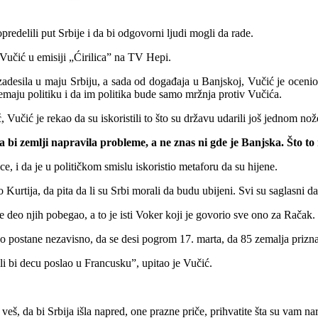
redelili put Srbije i da bi odgovorni ljudi mogli da rade.
Vučić u emisiji „Ćirilica” na TV Hepi.
je zadesila u maju Srbiju, a sada od događaja u Banjskoj, Vučić je ocen
maju politiku i da im politika bude samo mržnja protiv Vučića.
, Vučić je rekao da su iskoristili to što su državu udarili još jednom nože
bi zemlji napravila probleme, a ne znas ni gde je Banjska. Što to ra
ece, i da je u političkom smislu iskoristio metaforu da su hijene.
o Kurtija, da pita da li su Srbi morali da budu ubijeni. Svi su saglasni 
je deo njih pobegao, a to je isti Voker koji je govorio sve ono za Račak.
ovo postane nezavisno, da se desi pogrom 17. marta, da 85 zemalja priz
 ili bi decu poslao u Francusku”, upitao je Vučić.
veš, da bi Srbija išla napred, one prazne priče, prihvatite šta su vam na