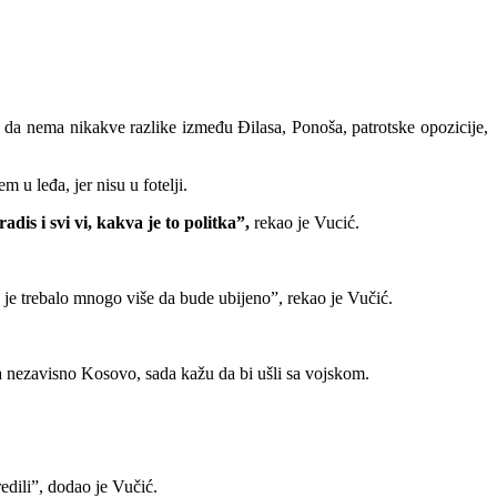
io da nema nikakve razlike između Đilasa, Ponoša, patrotske opozicije,
m u leđa, jer nisu u fotelji.
dis i svi vi, kakva je to politka”,
rekao je Vucić.
da je trebalo mnogo više da bude ubijeno”, rekao je Vučić.
na nezavisno Kosovo, sada kažu da bi ušli sa vojskom.
redili”, dodao je Vučić.