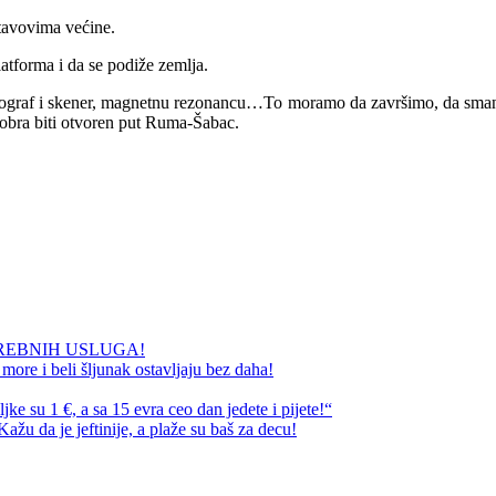
stavovima većine.
latforma i da se podiže zemlja.
mograf i skener, magnetnu rezonancu…To moramo da završimo, da smanjuj
ktobra biti otvoren put Ruma-Šabac.
REBNIH USLUGA!
ore i beli šljunak ostavljaju bez daha!
e su 1 €, a sa 15 evra ceo dan jedete i pijete!“
ažu da je jeftinije, a plaže su baš za decu!