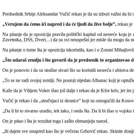
Predsednik Srbije Aleksandar Vučić rekao je da su izbori važni da bi op
„Verujem da ćemo ići napred i da će ljudi da žive bolje”,
rekao je 
Na pitanje da je opozicija pravila politički kapital od nesreće koja 
Zavetnika, DSS, Dveri…i da su svi neuspešni jer misle da mogu da ne
Na pitanje o tome šta je opozicija iskoristila, kao i o Zorani Mihajlović
„Što udaraš zemlju i što govoriš da je predsenik to organizovao da 
On je ponovio i da su strašne stvari što su koristili nesreću i ubistva d
„To se ne radi svojoj zemlji. Ne postoji nijedan Albanac koji je optuži
Kaže da je Vilijem Voker išao još dalje i rekao da je Kfor kriv, jer im 
Vučić je rekao i da „stručnjaci iz desnice” koji su omogućili da Kos
„Da li bi to stvarno uradio, tek tako, i onda šta. Da li bi išao u vojsku
On je pitao i šta je rezultat toga i zašto obmanjuju narod.
„Ili dajete sve unapred kao što je večeras Grbović rekao. Skinite donji 