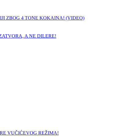
JI ZBOG 4 TONE KOKAINA! (VIDEO)
ATVORA, A NE DILERE!
URE VUČIĆEVOG REŽIMA!