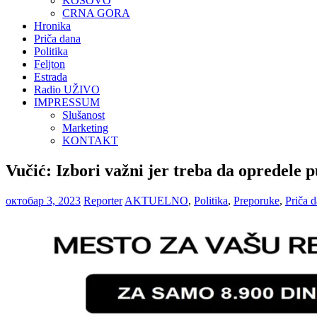
KOSOVO
CRNA GORA
Hronika
Priča dana
Politika
Feljton
Estrada
Radio UŽIVO
IMPRESSUM
Slušanost
Marketing
KONTAKT
Vučić: Izbori važni jer treba da opredele p
октобар 3, 2023
Reporter
AKTUELNO
,
Politika
,
Preporuke
,
Priča 