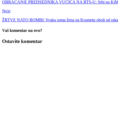
OBRAĆANjE PREDSEDNIKA VUČIĆA NA RTS-U: Srbi na KiM su n
Next
ŽRTVE NATO BOMBI: Svaka osma žena na Kosmetu oboli od raka
Vaš komentar na ovo?
Ostavite komentar