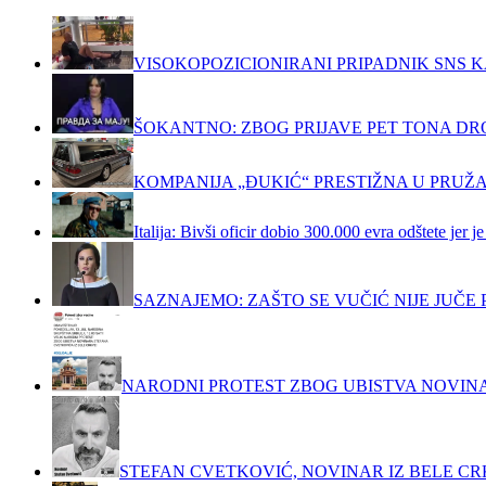
VISOKOPOZICIONIRANI PRIPADNIK SNS K
ŠOKANTNO: ZBOG PRIJAVE PET TONA DRO
KOMPANIJA „ĐUKIĆ“ PRESTIŽNA U PRUŽ
Italija: Bivši oficir dobio 300.000 evra odštete jer
SAZNAJEMO: ZAŠTO SE VUČIĆ NIJE JUČ
NARODNI PROTEST ZBOG UBISTVA NOVIN
STEFAN CVETKOVIĆ, NOVINAR IZ BELE C