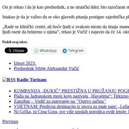
On je rekao i da je kao predsednik, a ne strančki lider, bio razočaran 
Istakao je da je važno da se oko glavnih pitanja postigne zajednička p
„Rade se klinički centri, ali hoće ljudi u svakom mestu da imaju ma
ljudi osete da brinemo o njima”, rekao je Vučić i najavio da će 14. o
Podeli ovaj tekst:
WhatsApp
Telegram
Izbori 2023.
Predsednik Srbije Aleksandar Vučić
Radio Turizam
KOMPANIJA „ĐUKIĆ“ PRESTIŽNA U PRUŽANJU POG
Plaža na Jadranskom moru koju nazivaju „Havajima“: Tirkizno m
Zanzibar – Vodič za putovanje na ’’Ostrvo začina’’
VIJETNAM: Predivna destinacija iz snova za male pare: „Ležaljk
Ni Grčka, ni Crna Gora, sve više srpskih porodica ovde letuje: K
Previous