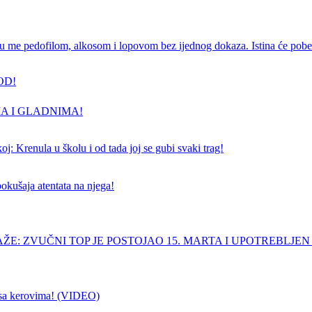
e pedofilom, alkosom i lopovom bez ijednog dokaza. Istina će pobedi
OD!
A I GLADNIMA!
j: Krenula u školu i od tada joj se gubi svaki trag!
pokušaja atentata na njega!
ŽE: ZVUČNI TOP JE POSTOJAO 15. MARTA I UPOTREBLJEN
sa kerovima! (VIDEO)