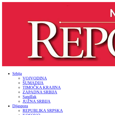
Srbija
VOJVODINA
ŠUMADIJA
TIMOČKA KRAJINA
ZAPADNA SRBIJA
Sandžak
JUŽNA SRBIJA
Dijaspora
REPUBLIKA SRPSKA