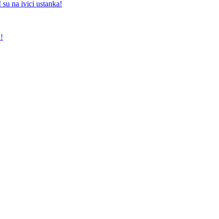
a ivici ustanka!
!