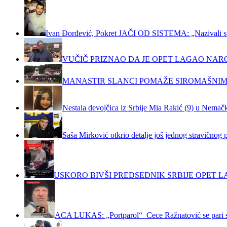
Ivan Đorđević, Pokret JAČI OD SISTEMA: „Nazivali su m
VUČIČ PRIZNAO DA JE OPET LAGAO NAR
MANASTIR SLANCI POMAŽE SIROMAŠNIM
Nestala devojčica iz Srbije Mia Rakić (9) u Nemačko
Saša Mirković otkrio detalje još jednog stravičnog 
USKORO BIVŠI PREDSEDNIK SRBIJE OPET LA
ACA LUKAS: „Portparol“ Cece Ražnatović se pari 