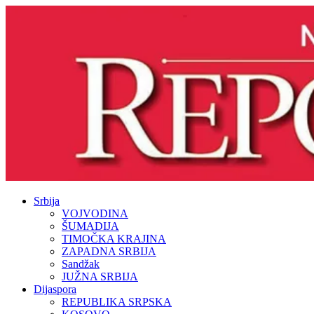
Srbija
VOJVODINA
ŠUMADIJA
TIMOČKA KRAJINA
ZAPADNA SRBIJA
Sandžak
JUŽNA SRBIJA
Dijaspora
REPUBLIKA SRPSKA