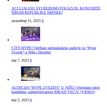
ACI LUKASU SVI REDOM OTKAZUJU KONCERTE
ŠIROM REPUBLIKE SRPSKE!
децембар 11, 2025
0
CITY HYPE! Održane spektakularne audicije za “Hype
Zvezde” u Nišu i Skoplju!
мај 7, 2025
0
AUDICIJA “HYPE ZVEZDA” U NIŠU! Ogroman odziv
kandidata, zainteresovanost NIKAD VEĆA! (VIDEO)
мај 5, 2025
0