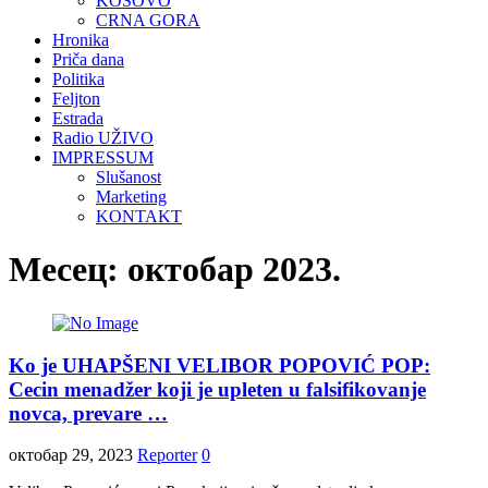
KOSOVO
CRNA GORA
Hronika
Priča dana
Politika
Feljton
Estrada
Radio UŽIVO
IMPRESSUM
Slušanost
Marketing
KONTAKT
Месец:
октобар 2023.
Ko je UHAPŠENI VELIBOR POPOVIĆ POP:
Cecin menadžer koji je upleten u falsifikovanje
novca, prevare …
октобар 29, 2023
Reporter
0