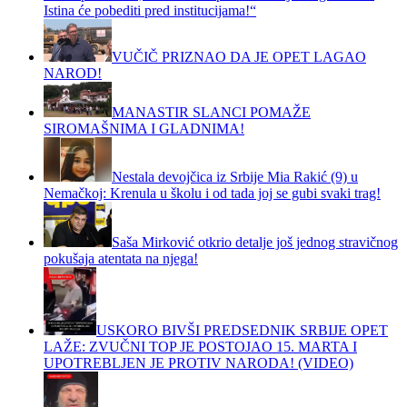
Istina će pobediti pred institucijama!“
VUČIČ PRIZNAO DA JE OPET LAGAO
NAROD!
MANASTIR SLANCI POMAŽE
SIROMAŠNIMA I GLADNIMA!
Nestala devojčica iz Srbije Mia Rakić (9) u
Nemačkoj: Krenula u školu i od tada joj se gubi svaki trag!
Saša Mirković otkrio detalje još jednog stravičnog
pokušaja atentata na njega!
USKORO BIVŠI PREDSEDNIK SRBIJE OPET
LAŽE: ZVUČNI TOP JE POSTOJAO 15. MARTA I
UPOTREBLJEN JE PROTIV NARODA! (VIDEO)