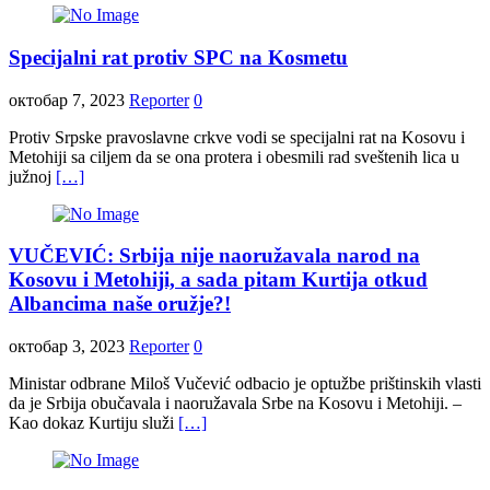
Specijalni rat protiv SPC na Kosmetu
октобар 7, 2023
Reporter
0
Protiv Srpske pravoslavne crkve vodi se specijalni rat na Kosovu i
Metohiji sa ciljem da se ona protera i obesmili rad sveštenih lica u
južnoj
[…]
VUČEVIĆ: Srbija nije naoružavala narod na
Kosovu i Metohiji, a sada pitam Kurtija otkud
Albancima naše oružje?!
октобар 3, 2023
Reporter
0
Ministar odbrane Miloš Vučević odbacio je optužbe prištinskih vlasti
da je Srbija obučavala i naoružavala Srbe na Kosovu i Metohiji. –
Kao dokaz Kurtiju služi
[…]