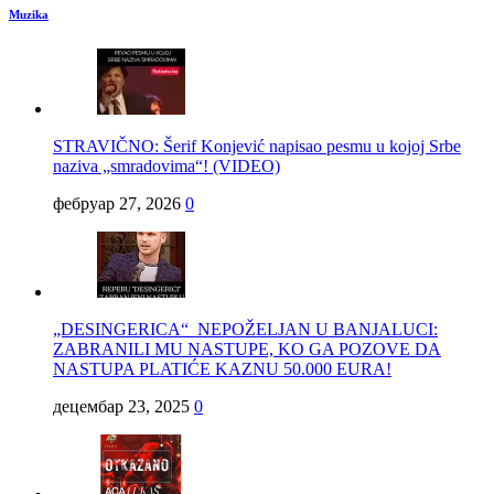
Muzika
STRAVIČNO: Šerif Konjević napisao pesmu u kojoj Srbe
naziva „smradovima“! (VIDEO)
фебруар 27, 2026
0
„DESINGERICA“ NEPOŽELJAN U BANJALUCI:
ZABRANILI MU NASTUPE, KO GA POZOVE DA
NASTUPA PLATIĆE KAZNU 50.000 EURA!
децембар 23, 2025
0