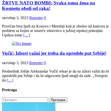
ŽRTVE NATO BOMBI: Svaka osma žena na
Kosmetu oboli od raka!
октобар 3, 2023
Reporter
0
Povećan broj ljudi na Kosovu i Metohiji koji je oboleo od kancera je
problem sa kojim se susreće zdravstvo u južnoj srpskoj pokrajini.
Uprkos tome
[…]
Vučić: Izbori važni jer treba da opredele put Srbije!
октобар 3, 2023
Reporter
0
Predsednik Srbije Aleksandar Vučić rekao je da su izbori važni da bi
opredelili put Srbije i da bi odgovorni ljudi mogli da rade. „Verujem
da
[…]
Pretraga
Претрага
за: