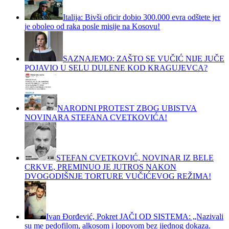
Italija: Bivši oficir dobio 300.000 evra odštete jer
je oboleo od raka posle misije na Kosovu!
SAZNAJEMO: ZAŠTO SE VUČIĆ NIJE JUČE
POJAVIO U SELU DULENE KOD KRAGUJEVCA?
NARODNI PROTEST ZBOG UBISTVA
NOVINARA STEFANA CVETKOVIĆA!
STEFAN CVETKOVIĆ, NOVINAR IZ BELE
CRKVE, PREMINUO JE JUTROS NAKON
DVOGODIŠNJE TORTURE VUČIĆEVOG REŽIMA!
Ivan Đorđević, Pokret JAČI OD SISTEMA: „Nazivali
su me pedofilom, alkosom i lopovom bez ijednog dokaza.