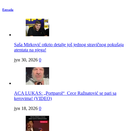
Estrada
Saša Mirković otkrio detalje još jednog stravičnog pokušaja
atentata na njega!
јун 30, 2026
0
ACA LUKAS: „Portparol“ Cece Ražnatović se pari sa
kerovima! (VIDEO)
јун 18, 2026
0