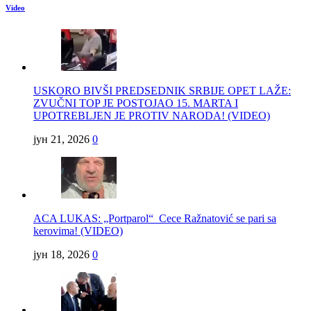
Video
USKORO BIVŠI PREDSEDNIK SRBIJE OPET LAŽE:
ZVUČNI TOP JE POSTOJAO 15. MARTA I
UPOTREBLJEN JE PROTIV NARODA! (VIDEO)
јун 21, 2026
0
ACA LUKAS: „Portparol“ Cece Ražnatović se pari sa
kerovima! (VIDEO)
јун 18, 2026
0