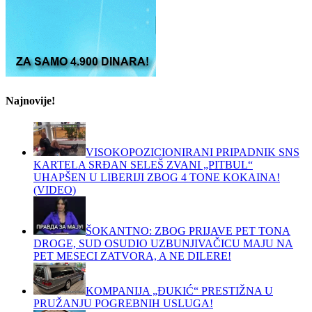
Najnovije!
VISOKOPOZICIONIRANI PRIPADNIK SNS
KARTELA SRĐAN SELEŠ ZVANI „PITBUL“
UHAPŠEN U LIBERIJI ZBOG 4 TONE KOKAINA!
(VIDEO)
ŠOKANTNO: ZBOG PRIJAVE PET TONA
DROGE, SUD OSUDIO UZBUNJIVAČICU MAJU NA
PET MESECI ZATVORA, A NE DILERE!
KOMPANIJA „ĐUKIĆ“ PRESTIŽNA U
PRUŽANJU POGREBNIH USLUGA!