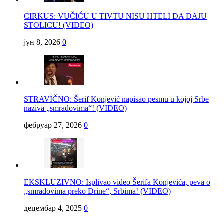
CIRKUS: VUČIĆU U TIVTU NISU HTELI DA DAJU
STOLICU! (VIDEO)
јун 8, 2026
0
STRAVIČNO: Šerif Konjević napisao pesmu u kojoj Srbe
naziva „smradovima“! (VIDEO)
фебруар 27, 2026
0
EKSKLUZIVNO: Isplivao video Šerifa Konjevića, peva o
„smradovima preko Drine“, Srbima! (VIDEO)
децембар 4, 2025
0