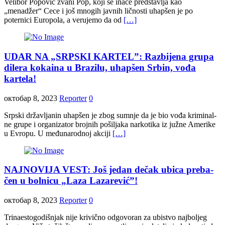
Velibor Popović zvani Pop, koji se inače predstavlja kao
„menadžer“ Cece i još mnogih javnih ličnosti uhapšen je po
poternici Europola, a verujemo da od
[…]
UDAR NA „SRPSKI KAR­TEL”: Raz­bi­je­na gru­pa
di­le­ra ko­ka­i­na u Bra­zi­lu, uhapšen Srbin, vođa
kartela!
октобар 8, 2023
Reporter
0
Srp­ski dr­ža­vlja­nin uhap­šen je zbog sum­nje da je bio vo­đa kri­mi­nal­
ne gru­pe i or­ga­ni­za­tor broj­nih po­ši­lja­ka nar­ko­ti­ka iz ju­žne Ame­ri­ke
u Evro­pu. U me­đu­na­rod­noj ak­ci­ji
[…]
NAJNOVIJA VEST: Još jedan de­čak ubi­ca pre­ba­
čen u bol­ni­cu „La­za La­za­re­vić”!
октобар 8, 2023
Reporter
0
Tri­na­e­sto­go­di­šnjak ni­je kri­vič­no od­go­vo­ran za ubi­stvo naj­bo­ljeg