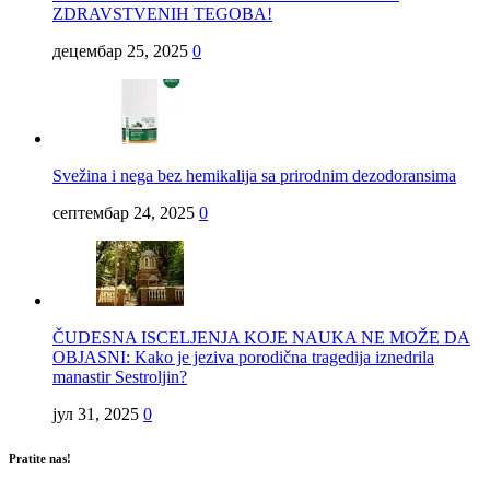
ZDRAVSTVENIH TEGOBA!
децембар 25, 2025
0
Svežina i nega bez hemikalija sa prirodnim dezodoransima
септембар 24, 2025
0
ČUDESNA ISCELJENJA KOJE NAUKA NE MOŽE DA
OBJASNI: Kako je jeziva porodična tragedija iznedrila
manastir Sestroljin?
јул 31, 2025
0
Pratite nas!