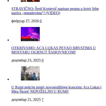
STRAVIČNO: Šerif Konjević napisao pesmu u kojoj Srbe
naziva „smradovima“! (VIDEO)
фебруар 27, 2026
0
OTKRIVAMO: ACA LUKAS PEVAO HRVATIMA U
MOSTARU OGRNUT ŠAHOVNICOM!
децембар 23, 2025
0
U Rumi peticija protiv novogodišnjeg koncerta: Aca Lukas i
Mira Škorić NEPOŽELJNI U RUMI!
децембар 21, 2025
7