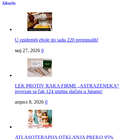
Zdravlje
U epidemiji ebole do sada 220 preminulih!
мај 27, 2026
0
LEK PROTIV RAKA FIRME „ASTRAZENEKA“
povezan sa čak 124 smrtna slučaja u Japanu!
април 8, 2026
0
ATLASOTERAPIJA OTKLANJA PREKO 95%