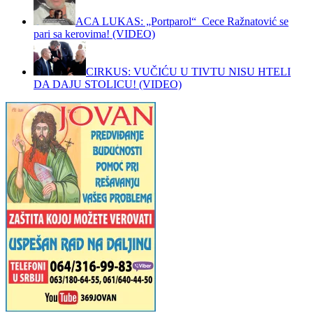
ACA LUKAS: „Portparol“ Cece Ražnatović se
pari sa kerovima! (VIDEO)
CIRKUS: VUČIĆU U TIVTU NISU HTELI
DA DAJU STOLICU! (VIDEO)