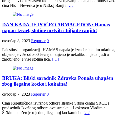
dru­ga. – Vi­še tu­ži­la­štvo ra­di na ra­sve­tlja­va­nju de­ta­lja i okol­no­sti zlo­
či­na Niš – Ne­ve­ri­ca je u Ni­škoj Ba­nji i
[…]
DAN KADA JE POČEO ARMAGEDON: Hamas
napao Izrael, stotine mrtvih i hiljade ranjih!
октобар 8, 2023
Reporter
0
Palestinska organizacija HAMAS napala je Izrael raketnim udarima,
ubijeno je više od 300 Jevreja, ranjeno je nekoliko hiljada ljudi a
zarobljeno je više stotina lica.
[…]
BRUKA: Bliski saradnik Zdravka Ponoša uhapšen
zbog ilegalne kocke i kokaina!
октобар 7, 2023
Reporter
0
Član Republičkog izvršnog odbora stranke Srbija centar SRCE i
predsednik Izvršnog odbora ove stranke u Leskovcu Vladimir
Šiškin uhapšen je u jednoj ilegalnoj kockarnici u
[…]