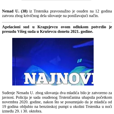
Nenad U. (38)
iz Trstenika pravosnažno je osuđen na 12 godina
zatvora zbog krivičnog dela silovanje na ponižavajući način.
Apelacioni sud u Kragujevcu ovom odlukom potvrdio je
presudu Višeg suda u Kruševcu donetu 2021. godine.
Suđenje Nenadu U. zbog silovanja dva mladića bilo je zatvoreno za
javnost. Policija je sada osuđenog Trsteničanina uhapsila početkom
novembra 2020. godine, nakon što se posumnjalo da je mladića od
19 godina obljubio na benzinskoj pumpi u okolini Trstenika u noći
između 29. i 30. oktobra.