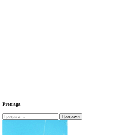
Pretraga
Претрага
за: