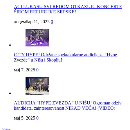
ACI LUKASU SVI REDOM OTKAZUJU KONCERTE
ŠIROM REPUBLIKE SRPSKE!
децембар 11, 2025
0
CITY HYPE! Održane spektakularne audicije za “Hype
Zvezde” u Nišu i Skoplju!
мај 7, 2025
0
AUDICIJA “HYPE ZVEZDA” U NIŠU! Ogroman odziv
kandidata, zainteresovanost NIKAD VEĆA! (VIDEO)
мај 5, 2025
0
Video