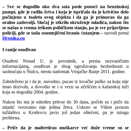
– Sve se dogodilo oko dva sata posle ponoći na benzinskoj
pumpi, gde je radila žrtva i koja je ispričala da je krivično delo
počinjeno u toaletu ovog objekta i da ga je primorao da ga
oralno zadovolji. Slučaj je otkrilo okruženje mladića, nakon što
se našao u veoma teškom psihičkom stanju, pa je sve prijavljeno
policiji, gde se tada osumnjičeni branio ćutanjem –
navodi portal
Hronika.eu
I ranije osuđivan
Osuđeni Nenad U. je povratnik, a prema nezvaničnim
informacijama, osuđivan je zbog ugrožavanja bezbednosti u
saobraćaju u Štulcu, mestu nadomak Vrnjačke Banje 2011. godine.
Zabeleženo je i da je, navodno, pucao iz lovačke puške za koju nije
imao dozvolu, a dovodio se i u vezu sa učešćem u kafanskoj tuči
koja se dogodila 2004. godine.
Nakon što mu je određen pritvor do 30 dana, počele su i priče da
mladić verovatno nije jedina žrtva. Uskoro se Višem javnom
tužilaštvu u Kruševcu javio još jedan oštećeni, pa je istraga
proširena.
– Priče da je maltretirao muškarce već duže vreme su se