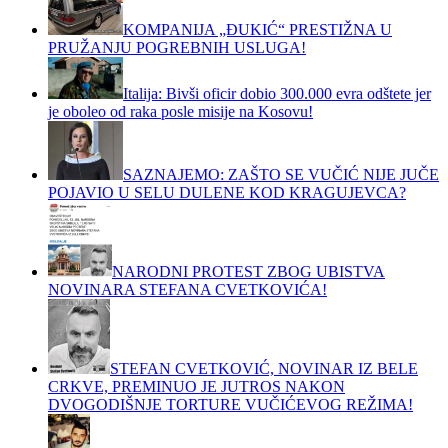
KOMPANIJA „ĐUKIĆ“ PRESTIŽNA U
PRUŽANJU POGREBNIH USLUGA!
Italija: Bivši oficir dobio 300.000 evra odštete jer
je oboleo od raka posle misije na Kosovu!
SAZNAJEMO: ZAŠTO SE VUČIĆ NIJE JUČE
POJAVIO U SELU DULENE KOD KRAGUJEVCA?
NARODNI PROTEST ZBOG UBISTVA
NOVINARA STEFANA CVETKOVIĆA!
STEFAN CVETKOVIĆ, NOVINAR IZ BELE
CRKVE, PREMINUO JE JUTROS NAKON
DVOGODIŠNJE TORTURE VUČIĆEVOG REŽIMA!