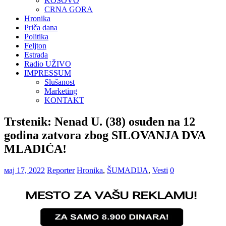
KOSOVO
CRNA GORA
Hronika
Priča dana
Politika
Feljton
Estrada
Radio UŽIVO
IMPRESSUM
Slušanost
Marketing
KONTAKT
Trstenik: Nenad U. (38) osuđen na 12
godina zatvora zbog SILOVANJA DVA
MLADIĆA!
мај 17, 2022
Reporter
Hronika
,
ŠUMADIJA
,
Vesti
0