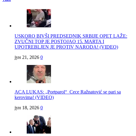
USKORO BIVŠI PREDSEDNIK SRBIJE OPET LAŽE:
ZVUČNI TOP JE POSTOJAO 15. MARTA I
UPOTREBLJEN JE PROTIV NARODA! (VIDEO)
јун 21, 2026
0
ACA LUKAS: „Portparol“ Cece Ražnatović se pari sa
kerovima! (VIDEO)
јун 18, 2026
0