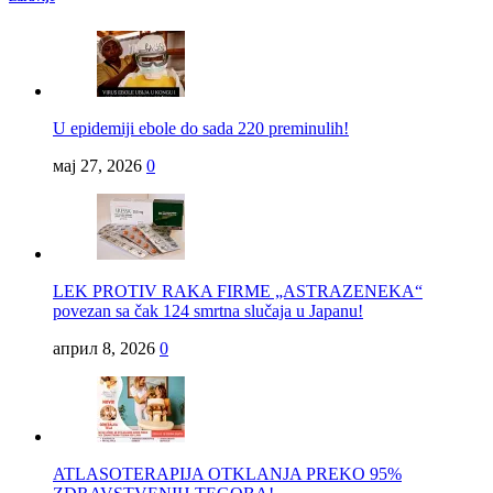
U epidemiji ebole do sada 220 preminulih!
мај 27, 2026
0
LEK PROTIV RAKA FIRME „ASTRAZENEKA“
povezan sa čak 124 smrtna slučaja u Japanu!
април 8, 2026
0
ATLASOTERAPIJA OTKLANJA PREKO 95%