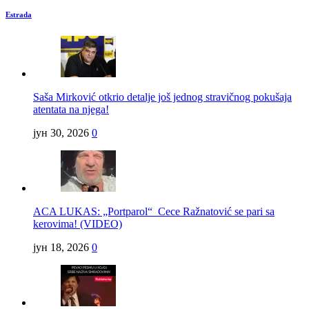
Estrada
Saša Mirković otkrio detalje još jednog stravičnog pokušaja
atentata na njega!
јун 30, 2026
0
ACA LUKAS: „Portparol“ Cece Ražnatović se pari sa
kerovima! (VIDEO)
јун 18, 2026
0