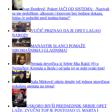
Ivan Đorđević, Pokret JAČI OD SISTEMA: „Nazivali
su me pedofilom, alkosom i lopovom bez ijednog dokaza.
Istina će pobediti pred institucijama!“
VUČIČ PRIZNAO DA JE OPET LAGAO
NAROD!
MANASTIR SLANCI POMAŽE
SIROMAŠNIMA I GLADNIMA!
Nestala devojčica iz Srbije Mia Rakić (9) u
Nemačkoj: Krenula u školu i od tada joj se gubi svaki trag!
Saša Mirković otkrio detalje još jednog stravičnog
pokušaja atentata na njega!
USKORO BIVŠI PREDSEDNIK SRBIJE OPET
LAŽE: ZVUČNI TOP JE POSTOJAO 15. MARTA I