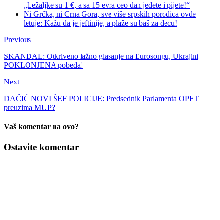
„Ležaljke su 1 €, a sa 15 evra ceo dan jedete i pijete!“
Ni Grčka, ni Crna Gora, sve više srpskih porodica ovde
letuje: Kažu da je jeftinije, a plaže su baš za decu!
Previous
SKANDAL: Otkriveno lažno glasanje na Eurosongu, Ukrajini
POKLONJENA pobeda!
Next
DAČIĆ NOVI ŠEF POLICIJE: Predsednik Parlamenta OPET
preuzima MUP?
Vaš komentar na ovo?
Ostavite komentar