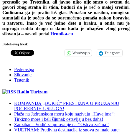
prenosile po Trsteniku, ali javno niko nije smeo o svemu da
govori zbog straha ili stida, budući da je reč o maloj sredini.
Godinama ga je pratio loš glas. Ponašao se nasilno, mnogi su
sumnjali da je počeo da se poremećeno ponaša nakon boravka
u zatvoru. Imao je već jedno dete u braku, a onda mu je
supruga rodila drugo u danu kada je uhapšen zbog prvog
silovanja –
navodi portal
Hronika.eu
Podeli ovaj tekst:
WhatsApp
Telegram
Pederastija
Silovanje
Trstenik
Radio Turizam
KOMPANIJA „ĐUKIĆ“ PRESTIŽNA U PRUŽANJU
POGREBNIH USLUGA!
Plaža na Jadranskom moru koju nazivaju „Havajima“:
Tirkizno more i beli šljunak ostavljaju bez daha!
Zanzibar – Vodič za putovanje na ’’Ostrvo začina’’
VIJETNAM: Predivna destinacija iz snova za male pare: