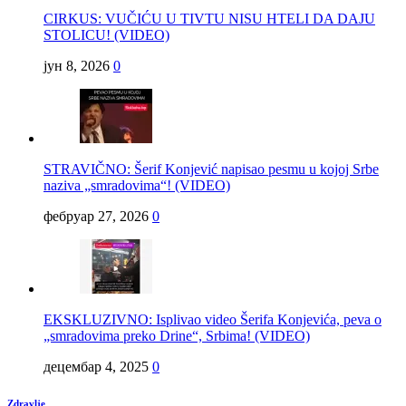
CIRKUS: VUČIĆU U TIVTU NISU HTELI DA DAJU
STOLICU! (VIDEO)
јун 8, 2026
0
STRAVIČNO: Šerif Konjević napisao pesmu u kojoj Srbe
naziva „smradovima“! (VIDEO)
фебруар 27, 2026
0
EKSKLUZIVNO: Isplivao video Šerifa Konjevića, peva o
„smradovima preko Drine“, Srbima! (VIDEO)
децембар 4, 2025
0
Zdravlje