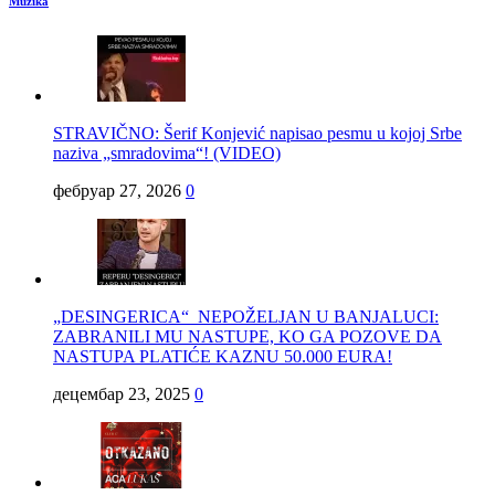
Muzika
STRAVIČNO: Šerif Konjević napisao pesmu u kojoj Srbe
naziva „smradovima“! (VIDEO)
фебруар 27, 2026
0
„DESINGERICA“ NEPOŽELJAN U BANJALUCI:
ZABRANILI MU NASTUPE, KO GA POZOVE DA
NASTUPA PLATIĆE KAZNU 50.000 EURA!
децембар 23, 2025
0