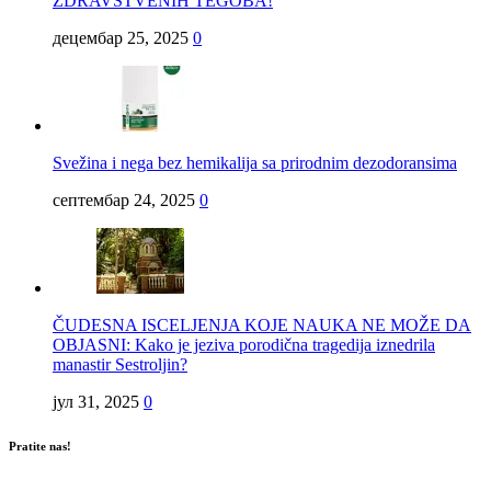
ZDRAVSTVENIH TEGOBA!
децембар 25, 2025
0
Svežina i nega bez hemikalija sa prirodnim dezodoransima
септембар 24, 2025
0
ČUDESNA ISCELJENJA KOJE NAUKA NE MOŽE DA
OBJASNI: Kako je jeziva porodična tragedija iznedrila
manastir Sestroljin?
јул 31, 2025
0
Pratite nas!