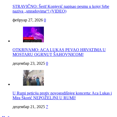
STRAVIČNO: Šerif Konjević napisao pesmu u kojoj Srbe
naziva „smradovima“! (VIDEO)
фебруар 27, 2026
0
OTKRIVAMO: ACA LUKAS PEVAO HRVATIMA U
MOSTARU OGRNUT ŠAHOVNICOM!
децембар 23, 2025
0
U Rumi peticija protiv novogodišnjeg koncerta: Aca Lukas i
Mira Škorić NEPOŽELJNI U RUMI!
децембар 21, 2025
7