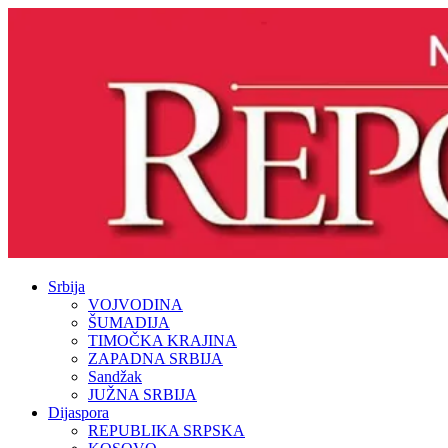
Srbija
VOJVODINA
ŠUMADIJA
TIMOČKA KRAJINA
ZAPADNA SRBIJA
Sandžak
JUŽNA SRBIJA
Dijaspora
REPUBLIKA SRPSKA