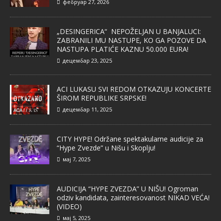
фебруар 27, 2026
„DESINGERICA“ NEPOŽELJAN U BANJALUCI:
ZABRANILI MU NASTUPE, KO GA POZOVE DA
NASTUPA PLATIĆE KAZNU 50.000 EURA!
децембар 23, 2025
ACI LUKASU SVI REDOM OTKAZUJU KONCERTE
ŠIROM REPUBLIKE SRPSKE!
децембар 11, 2025
CITY HYPE! Održane spektakularne audicije za
“Hype Zvezde” u Nišu i Skoplju!
мај 7, 2025
AUDICIJA “HYPE ZVEZDA” U NIŠU! Ogroman
odziv kandidata, zainteresovanost NIKAD VEĆA!
(VIDEO)
мај 5, 2025