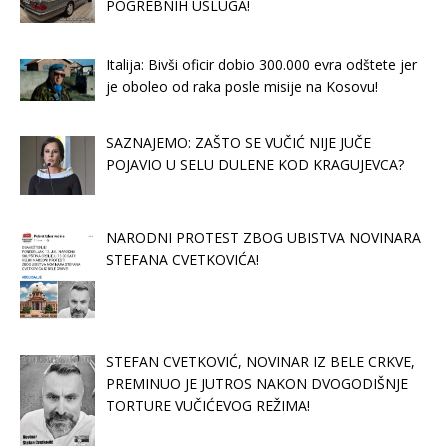
POGREBNIH USLUGA!
Italija: Bivši oficir dobio 300.000 evra odštete jer
je oboleo od raka posle misije na Kosovu!
SAZNAJEMO: ZAŠTO SE VUČIĆ NIJE JUČE
POJAVIO U SELU DULENE KOD KRAGUJEVCA?
NARODNI PROTEST ZBOG UBISTVA NOVINARA
STEFANA CVETKOVIĆA!
STEFAN CVETKOVIĆ, NOVINAR IZ BELE CRKVE,
PREMINUO JE JUTROS NAKON DVOGODIŠNJE
TORTURE VUČIĆEVOG REŽIMA!