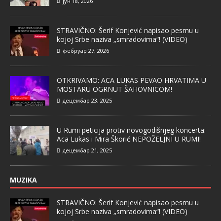
јун 18, 2026
STRAVIČNO: Šerif Konjević napisao pesmu u
kojoj Srbe naziva „smradovima“! (VIDEO)
фебруар 27, 2026
OTKRIVAMO: ACA LUKAS PEVAO HRVATIMA U
MOSTARU OGRNUT ŠAHOVNICOM!
децембар 23, 2025
U Rumi peticija protiv novogodišnjeg koncerta:
Aca Lukas i Mira Škorić NEPOŽELJNI U RUMI!
децембар 21, 2025
MUZIKA
STRAVIČNO: Šerif Konjević napisao pesmu u
kojoj Srbe naziva „smradovima“! (VIDEO)