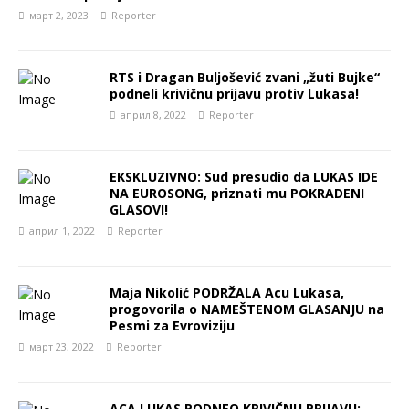
март 2, 2023
Reporter
RTS i Dragan Buljošević zvani „žuti Bujke“
podneli krivičnu prijavu protiv Lukasa!
април 8, 2022
Reporter
EKSKLUZIVNO: Sud presudio da LUKAS IDE
NA EUROSONG, priznati mu POKRADENI
GLASOVI!
април 1, 2022
Reporter
Maja Nikolić PODRŽALA Acu Lukasa,
progovorila o NAMEŠTENOM GLASANJU na
Pesmi za Evroviziju
март 23, 2022
Reporter
ACA LUKAS PODNEO KRIVIČNU PRIJAVU: