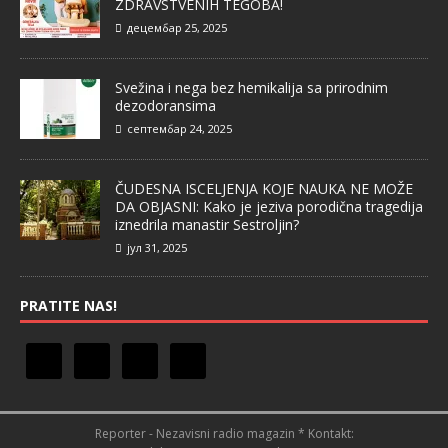
ZDRAVSTVENIH TEGOBA!
децембар 25, 2025
Svežina i nega bez hemikalija sa prirodnim
dezodoransima
септембар 24, 2025
ČUDESNA ISCELJENJA KOJE NAUKA NE MOŽE
DA OBJASNI: Kako je jeziva porodična tragedija
iznedrila manastir Sestroljin?
јул 31, 2025
PRATITE NAS!
Reporter - Nezavisni radio magazin * Kontakt: