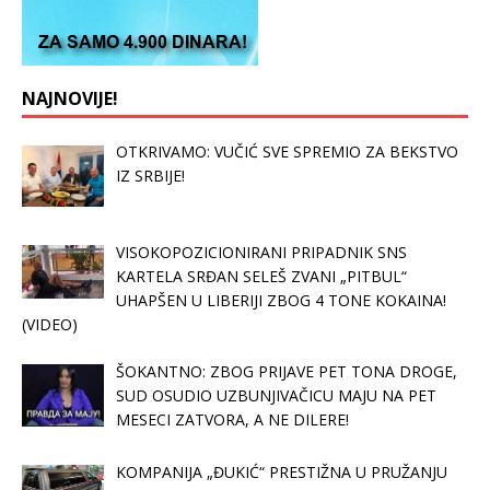
NAJNOVIJE!
OTKRIVAMO: VUČIĆ SVE SPREMIO ZA BEKSTVO
IZ SRBIJE!
VISOKOPOZICIONIRANI PRIPADNIK SNS
KARTELA SRĐAN SELEŠ ZVANI „PITBUL“
UHAPŠEN U LIBERIJI ZBOG 4 TONE KOKAINA!
(VIDEO)
ŠOKANTNO: ZBOG PRIJAVE PET TONA DROGE,
SUD OSUDIO UZBUNJIVAČICU MAJU NA PET
MESECI ZATVORA, A NE DILERE!
KOMPANIJA „ĐUKIĆ“ PRESTIŽNA U PRUŽANJU