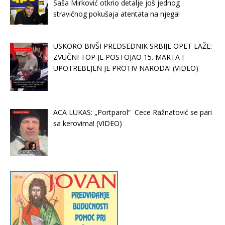
Saša Mirković otkrio detalje još jednog
stravičnog pokušaja atentata na njega!
USKORO BIVŠI PREDSEDNIK SRBIJE OPET LAŽE:
ZVUČNI TOP JE POSTOJAO 15. MARTA I
UPOTREBLJEN JE PROTIV NARODA! (VIDEO)
ACA LUKAS: „Portparol“ Cece Ražnatović se pari
sa kerovima! (VIDEO)