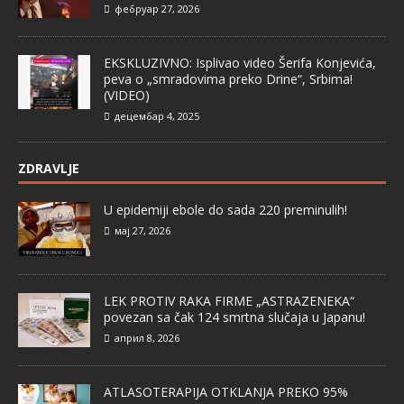
фебруар 27, 2026
EKSKLUZIVNO: Isplivao video Šerifa Konjevića,
peva o „smradovima preko Drine“, Srbima!
(VIDEO)
децембар 4, 2025
ZDRAVLJE
U epidemiji ebole do sada 220 preminulih!
мај 27, 2026
LEK PROTIV RAKA FIRME „ASTRAZENEKA“
povezan sa čak 124 smrtna slučaja u Japanu!
април 8, 2026
ATLASOTERAPIJA OTKLANJA PREKO 95%