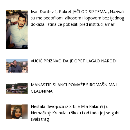
Ivan Đorđević, Pokret JAČI OD SISTEMA: „Nazivali
su me pedofilom, alkosom i lopovom bez ijednog
dokaza. Istina će pobediti pred institucijama!“
VUČIČ PRIZNAO DA JE OPET LAGAO NAROD!
MANASTIR SLANCI POMAŽE SIROMAŠNIMA I
GLADNIMA!
Nestala devojčica iz Srbije Mia Rakić (9) u
Nemačkoj: Krenula u školu i od tada joj se gubi
svaki trag!