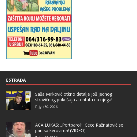
ESTRADA
Saša Mirković otkrio detalje još jednog
stravičnog pokušaja atentata na njega!
јун 30, 2026
ACA LUKAS: „Portparol“ Cece Ražnatović se
pari sa kerovima! (VIDEO)