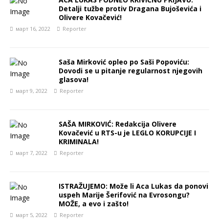
Detalji tužbe protiv Dragana Bujoševića i
Olivere Kovačević!
март 16, 2022
Reporter
Saša Mirković opleo po Saši Popoviću:
Dovodi se u pitanje regularnost njegovih
glasova!
март 9, 2022
Reporter
SAŠA MIRKOVIĆ: Redakcija Olivere
Kovačević u RTS-u je LEGLO KORUPCIJE I
KRIMINALA!
март 7, 2022
Reporter
ISTRAŽUJEMO: Može li Aca Lukas da ponovi
uspeh Marije Šerifović na Evrosongu?
MOŽE, a evo i zašto!
март 5, 2022
Reporter