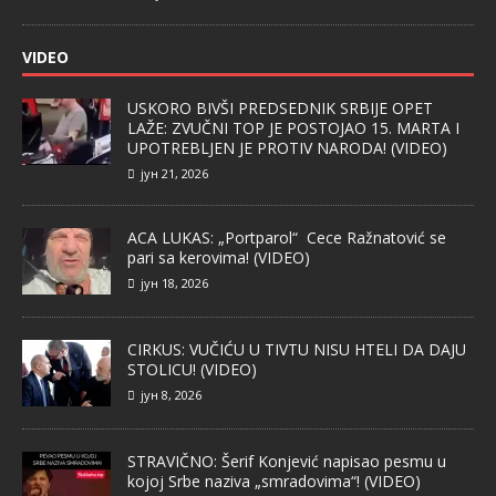
VIDEO
USKORO BIVŠI PREDSEDNIK SRBIJE OPET
LAŽE: ZVUČNI TOP JE POSTOJAO 15. MARTA I
UPOTREBLJEN JE PROTIV NARODA! (VIDEO)
јун 21, 2026
ACA LUKAS: „Portparol“ Cece Ražnatović se
pari sa kerovima! (VIDEO)
јун 18, 2026
CIRKUS: VUČIĆU U TIVTU NISU HTELI DA DAJU
STOLICU! (VIDEO)
јун 8, 2026
STRAVIČNO: Šerif Konjević napisao pesmu u
kojoj Srbe naziva „smradovima“! (VIDEO)