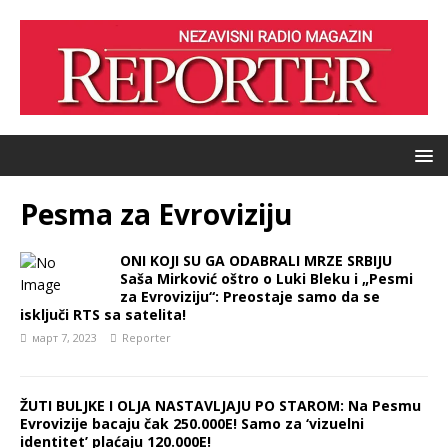
Pesma za Evroviziju
ONI KOJI SU GA ODABRALI MRZE SRBIJU
Saša Mirković oštro o Luki Bleku i „Pesmi
za Evroviziju“: Preostaje samo da se
isključi RTS sa satelita!
март 7, 2023
Reporter
ŽUTI BULJKE I OLJA NASTAVLJAJU PO STAROM: Na Pesmu
Evrovizije bacaju čak 250.000E! Samo za ‘vizuelni
identitet’ plaćaju 120.000E!