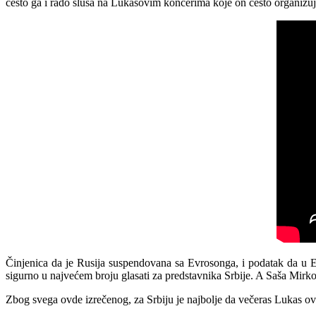
često ga i rado sluša na Lukasovim koncerima koje on često organizu
Činjenica da je Rusija suspendovana sa Evrosonga, i podatak da u Evr
sigurno u najvećem broju glasati za predstavnika Srbije. A Saša Mi
Zbog svega ovde izrečenog, za Srbiju je najbolje da večeras Lukas o