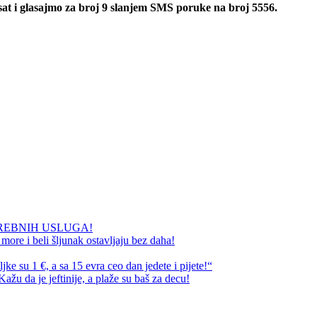
 sat i glasajmo za broj 9 slanjem SMS poruke na broj 5556.
REBNIH USLUGA!
ore i beli šljunak ostavljaju bez daha!
e su 1 €, a sa 15 evra ceo dan jedete i pijete!“
ažu da je jeftinije, a plaže su baš za decu!