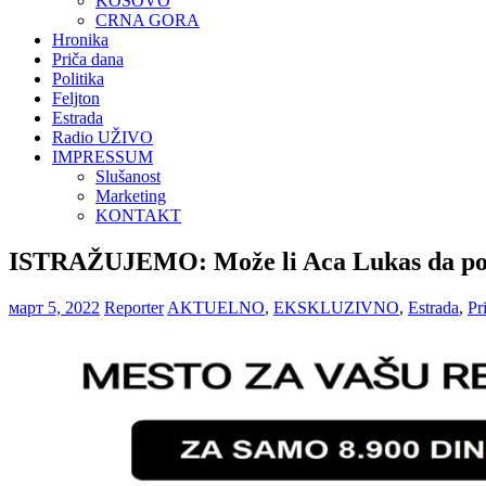
KOSOVO
CRNA GORA
Hronika
Priča dana
Politika
Feljton
Estrada
Radio UŽIVO
IMPRESSUM
Slušanost
Marketing
KONTAKT
ISTRAŽUJEMO: Može li Aca Lukas da pono
март 5, 2022
Reporter
AKTUELNO
,
EKSKLUZIVNO
,
Estrada
,
Pr