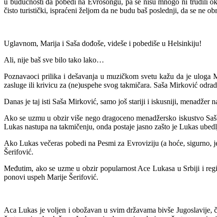
u budućnosti da pobedi na Evrosongu, pa se nisu mnogo ni trudili oko
čisto turistički, ispraćeni željom da ne budu baš poslednji, da se ne 
Uglavnom, Marija i Saša dođoše, videše i pobediše u Helsinkiju!
Ali, nije baš sve bilo tako lako…
Poznavaoci prilika i dešavanja u muzičkom svetu kažu da je uloga M
zasluge ili krivicu za (ne)uspehe svog takmičara. Saša Mirković odradi
Danas je taj isti Saša Mirković, samo još stariji i iskusniji, menadže
Ako se uzmu u obzir više nego dragoceno menadžersko iskustvo Saše
Lukas nastupa na takmičenju, onda postaje jasno zašto je Lukas ubedlj
Ako Lukas večeras pobedi na Pesmi za Evroviziju (a hoće, sigurno, j
Šerifović.
Međutim, ako se uzme u obzir popularnost Ace Lukasa u Srbiji i reg
ponovi uspeh Marije Šerifović.
Aca Lukas je voljen i obožavan u svim državama bivše Jugoslavije, č