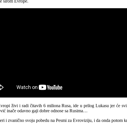
je širom Evrope.
opi živi i radi čitavih 6 miliona Rusa, ide u prilog Lukasu jer će sv
rković inače odavno gaji dobre odnose sa Rusima…
veri i zvanično svoju pobedu na Pesmi za Evroviziju, i da onda potom 