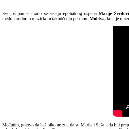
Svi još pamte i rado se sećaju epohalnog uspeha
Marije Šerifov
međunarodnom muzičkom takmičenju pesmom
Molitva,
koja je ubrzo
Međutim, gotovo da baš niko ne zna da su Marija i Saša tada bili prep