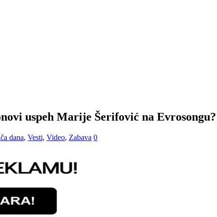
vi uspeh Marije Šerifović na Evrosongu? 
iča dana
,
Vesti
,
Video
,
Zabava
0