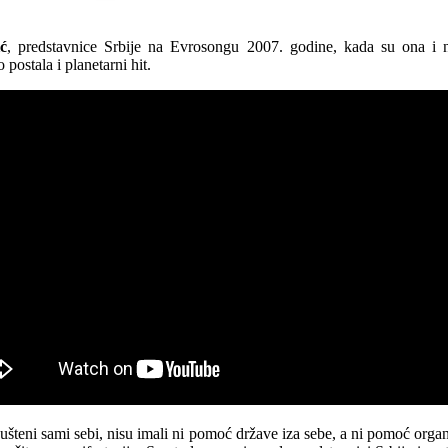
ić
, predstavnice Srbije na Evrosongu 2007. godine, kada su ona i 
 postala i planetarni hit.
ušteni sami sebi, nisu imali ni pomoć države iza sebe, a ni pomoć organi