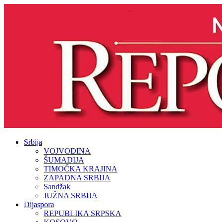
Srbija
VOJVODINA
ŠUMADIJA
TIMOČKA KRAJINA
ZAPADNA SRBIJA
Sandžak
JUŽNA SRBIJA
Dijaspora
REPUBLIKA SRPSKA