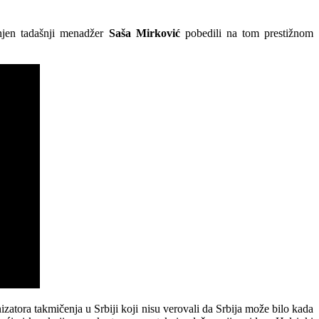
njen tadašnji menadžer
Saša Mirković
pobedili na tom prestižnom
zatora takmičenja u Srbiji koji nisu verovali da Srbija može bilo kada