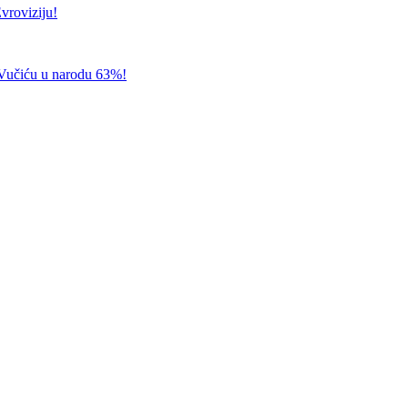
roviziju!
Vučiću u narodu 63%!