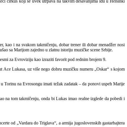
teći cirkus koji se uvek utrpava na takvim dešavanjima idu u Helsinki
r, kao i na svakom takmičenju, dobar trener ili dobar menadžer nosi
 ušao sa Marijom zajedno u zlatnu istoriju muzičke scene Srbije.
esmi za Evroviziju kao izraziti favorit pod rednim brojem 9.
oput Ace Lukasa, uz više nego dobru muzičku numeru „Oskar“ s kojom
n u Torinu na Evrosongu imati težak zadatak – da ponovi uspeh Marije
ao na tom takmičenju, onda bi Lukas imao realne izglede da pobedi i
erte od „Vardara do Triglava“, a armija jugoslovenskih gastarbajtera