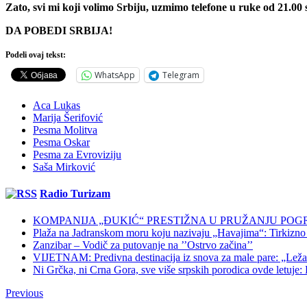
Zato, svi mi koji volimo Srbiju, uzmimo telefone u ruke od 21.00
DA POBEDI SRBIJA!
Podeli ovaj tekst:
WhatsApp
Telegram
Aca Lukas
Marija Šerifović
Pesma Molitva
Pesma Oskar
Pesma za Evroviziju
Saša Mirković
Radio Turizam
KOMPANIJA „ĐUKIĆ“ PRESTIŽNA U PRUŽANJU POG
Plaža na Jadranskom moru koju nazivaju „Havajima“: Tirkizno m
Zanzibar – Vodič za putovanje na ’’Ostrvo začina’’
VIJETNAM: Predivna destinacija iz snova za male pare: „Ležaljk
Ni Grčka, ni Crna Gora, sve više srpskih porodica ovde letuje: K
Previous