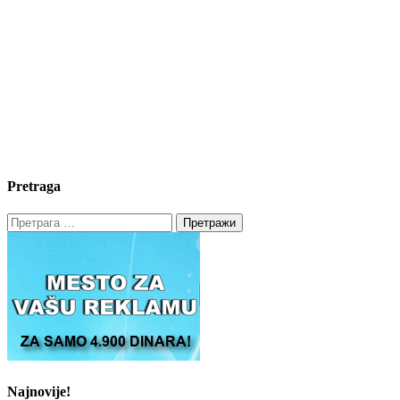
Pretraga
Претрага
за:
Najnovije!