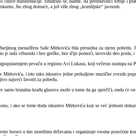
 čitave manifestacije. Smatralo se, naime, da predstavnici Srbije i pra
obrukamo, što zbog domaće, a još više zbog „komšijske“ javnosti.
arijinog menadžera Saše Mirkovića bila presudna za njenu pobedu. Je
o je tada vrhunski i bez greške, bez ičije pomoći, lavovski deo posla, i
r najpopularnijem pevaču u regionu Aci Lukasu, koji večeras nastupa na P
 Mirkovića, i isto tako iskustvo jedne prekaljene muzičke zvezde p
ivo najveći favorit za pobedu.
er samo brutalna krađa glasova može u tome da ga spreči!), onda će o
ionu, i ako se tome doda iskustvo Mirkovića koji se već jednom dokaz
esto boravi u tim susednim državama i organizuje veoma posećene konc