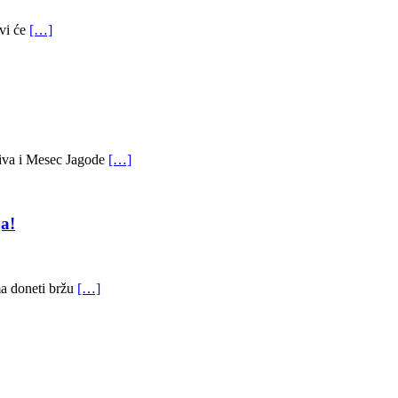
ovi će
[…]
ziva i Mesec Jagode
[…]
a!
ma doneti bržu
[…]