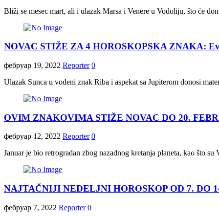
Bliži se mesec mart, ali i ulazak Marsa i Venere u Vodoliju, što će do
NOVAC STIŽE ZA 4 HOROSKOPSKA ZNAKA: Evo k
фебруар 19, 2022
Reporter
0
Ulazak Sunca u vodeni znak Riba i aspekat sa Jupiterom donosi mater
OVIM ZNAKOVIMA STIŽE NOVAC DO 20. FEBRUARA: 
фебруар 12, 2022
Reporter
0
Januar je bio retrogradan zbog nazadnog kretanja planeta, kao što su 
NAJTAČNIJI NEDELJNI HOROSKOP OD 7. DO 14. FE
фебруар 7, 2022
Reporter
0