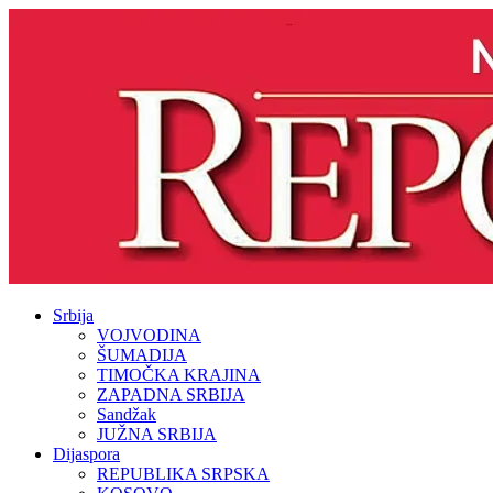
Srbija
VOJVODINA
ŠUMADIJA
TIMOČKA KRAJINA
ZAPADNA SRBIJA
Sandžak
JUŽNA SRBIJA
Dijaspora
REPUBLIKA SRPSKA