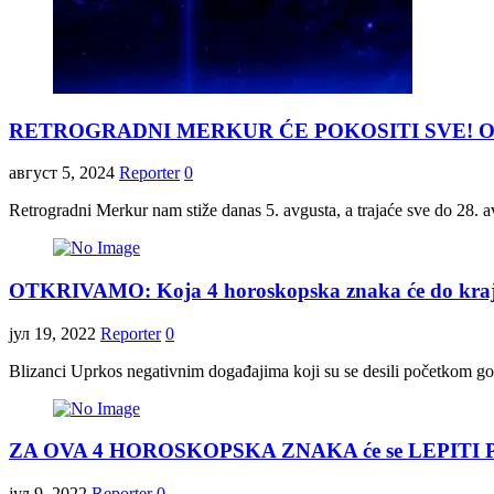
RETROGRADNI MERKUR ĆE POKOSITI SVE! Ovo su 3 z
август 5, 2024
Reporter
0
Retrogradni Merkur nam stiže danas 5. avgusta, a trajaće sve do 28. 
OTKRIVAMO: Koja 4 horoskopska znaka će do kraja 20
јул 19, 2022
Reporter
0
Blizanci Uprkos negativnim događajima koji su se desili početkom god
ZA OVA 4 HOROSKOPSKA ZNAKA će se LEPITI PA
јул 9, 2022
Reporter
0