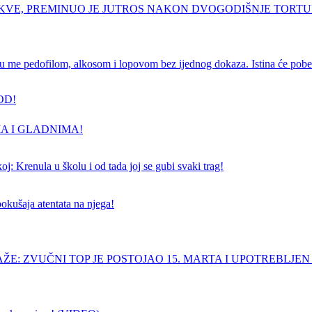
RKVE, PREMINUO JE JUTROS NAKON DVOGODIŠNJE TORT
e pedofilom, alkosom i lopovom bez ijednog dokaza. Istina će pobedi
OD!
A I GLADNIMA!
j: Krenula u školu i od tada joj se gubi svaki trag!
pokušaja atentata na njega!
ŽE: ZVUČNI TOP JE POSTOJAO 15. MARTA I UPOTREBLJEN