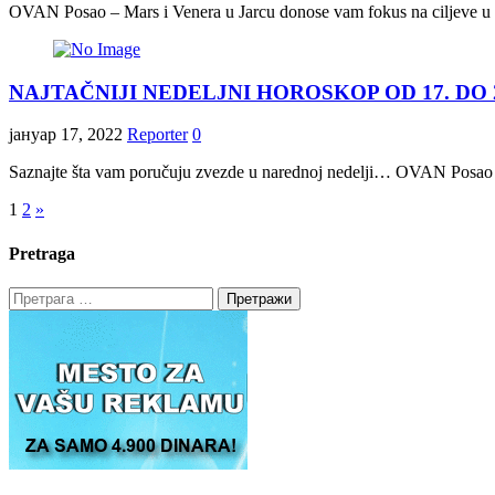
OVAN Posao – Mars i Venera u Jarcu donose vam fokus na ciljeve u kar
NAJTAČNIJI NEDELJNI HOROSKOP OD 17. DO 
јануар 17, 2022
Reporter
0
Saznajte šta vam poručuju zvezde u narednoj nedelji… OVAN Posao –
Пагинација
1
2
»
чланака
Pretraga
Претрага
за: