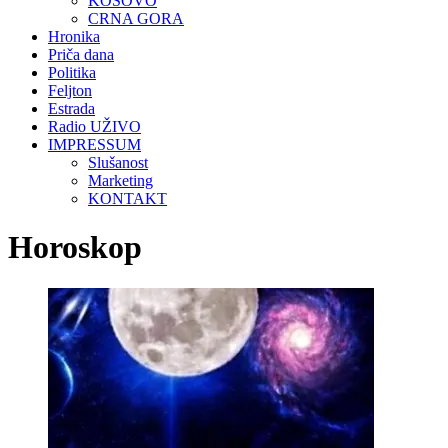
KOSOVO
CRNA GORA
Hronika
Priča dana
Politika
Feljton
Estrada
Radio UŽIVO
IMPRESSUM
Slušanost
Marketing
KONTAKT
Horoskop