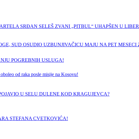
ARTELA SRĐAN SELEŠ ZVANI „PITBUL“ UHAPŠEN U LIBERI
GE, SUD OSUDIO UZBUNJIVAČICU MAJU NA PET MESECI Z
ANJU POGREBNIH USLUGA!
 je oboleo od raka posle misije na Kosovu!
E POJAVIO U SELU DULENE KOD KRAGUJEVCA?
ARA STEFANA CVETKOVIĆA!