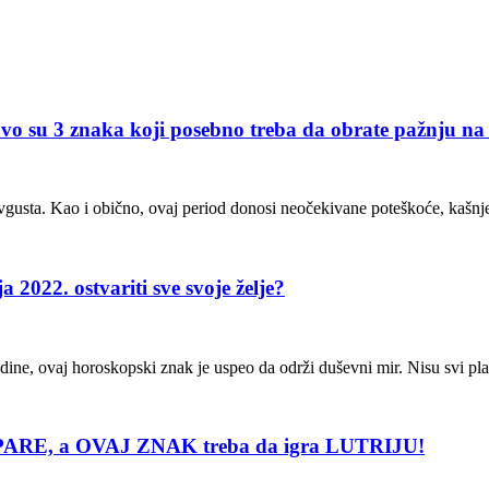
naka koji posebno treba da obrate pažnju na per
avgusta. Kao i obično, ovaj period donosi neočekivane poteškoće, kašn
22. ostvariti sve svoje želje?
ine, ovaj horoskopski znak je uspeo da održi duševni mir. Nisu svi pla
RE, a OVAJ ZNAK treba da igra LUTRIJU!