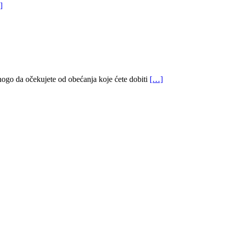
]
ogo da očekujete od obećanja koje ćete dobiti
[…]