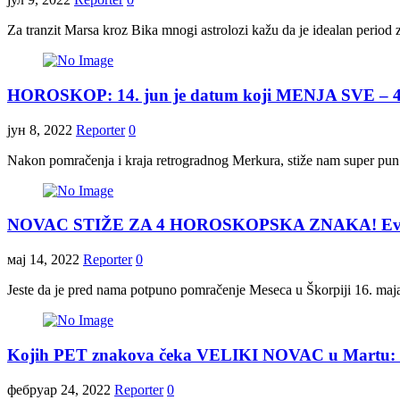
Za tranzit Marsa kroz Bika mnogi astrolozi kažu da je idealan period 
HOROSKOP: 14. jun je datum koji MENJA SVE – 
јун 8, 2022
Reporter
0
Nakon pomračenja i kraja retrogradnog Merkura, stiže nam super pun 
NOVAC STIŽE ZA 4 HOROSKOPSKA ZNAKA! Evo k
мај 14, 2022
Reporter
0
Jeste da je pred nama potpuno pomračenje Meseca u Škorpiji 16. maja,
Kojih PET znakova čeka VELIKI NOVAC u Martu: Pr
фебруар 24, 2022
Reporter
0