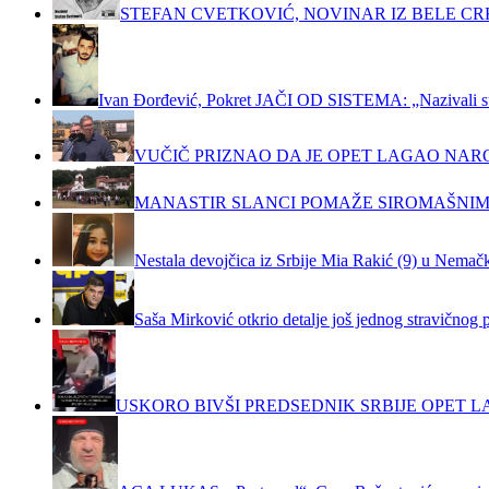
STEFAN CVETKOVIĆ, NOVINAR IZ BELE C
Ivan Đorđević, Pokret JAČI OD SISTEMA: „Nazivali su m
VUČIČ PRIZNAO DA JE OPET LAGAO NAR
MANASTIR SLANCI POMAŽE SIROMAŠNIM
Nestala devojčica iz Srbije Mia Rakić (9) u Nemačko
Saša Mirković otkrio detalje još jednog stravičnog 
USKORO BIVŠI PREDSEDNIK SRBIJE OPET LA