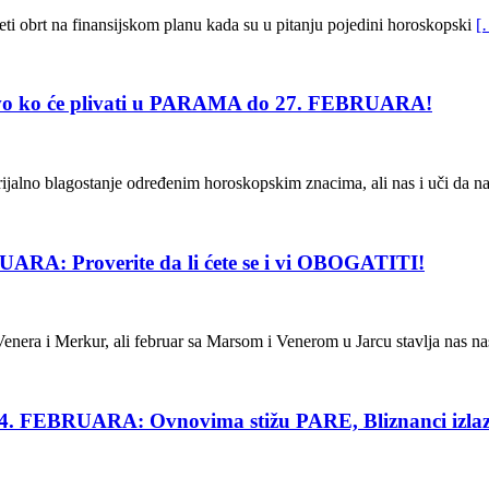
neti obrt na finansijskom planu kada su u pitanju pojedini horoskopski
[
o će plivati u PARAMA do 27. FEBRUARA!
ijalno blagostanje određenim horoskopskim znacima, ali nas i uči da na
Proverite da li ćete se i vi OBOGATITI!
Venera i Merkur, ali februar sa Marsom i Venerom u Jarcu stavlja nas n
BRUARA: Ovnovima stižu PARE, Bliznanci izlaz