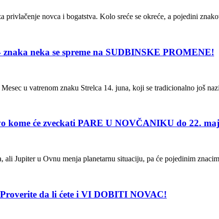
za privlačenje novca i bogatstva. Kolo sreće se okreće, a pojedini znak
4 znaka neka se spreme na SUDBINSKE PROMENE!
Mesec u vatrenom znaku Strelca 14. juna, koji se tradicionalno još na
ome će zveckati PARE U NOVČANIKU do 22. maj
 ali Jupiter u Ovnu menja planetarnu situaciju, pa će pojedinim znaci
overite da li ćete i VI DOBITI NOVAC!