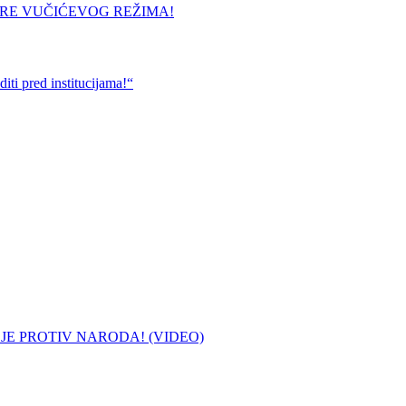
URE VUČIĆEVOG REŽIMA!
ti pred institucijama!“
 JE PROTIV NARODA! (VIDEO)