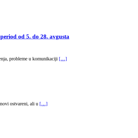
iod od 5. do 28. avgusta
jenja, probleme u komunikaciji
[…]
novi ostvareni, ali u
[…]