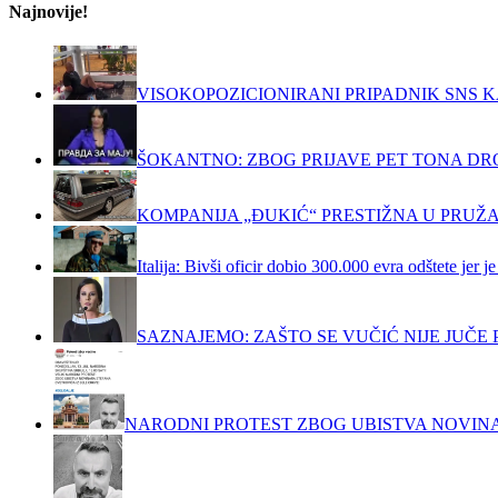
Najnovije!
VISOKOPOZICIONIRANI PRIPADNIK SNS K
ŠOKANTNO: ZBOG PRIJAVE PET TONA DRO
KOMPANIJA „ĐUKIĆ“ PRESTIŽNA U PRUŽ
Italija: Bivši oficir dobio 300.000 evra odštete jer
SAZNAJEMO: ZAŠTO SE VUČIĆ NIJE JUČ
NARODNI PROTEST ZBOG UBISTVA NOVIN