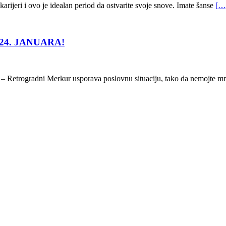
ijeri i ovo je idealan period da ostvarite svoje snove. Imate šanse
[…
24. JANUARA!
 Retrogradni Merkur usporava poslovnu situaciju, tako da nemojte mn