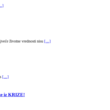
…]
jveće životne vrednosti nisu
[…]
as
[…]
e iz KRIZE!