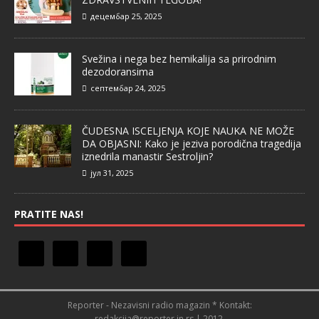
децембар 25, 2025
Svežina i nega bez hemikalija sa prirodnim
dezodoransima
септембар 24, 2025
ČUDESNA ISCELJENJA KOJE NAUKA NE MOŽE
DA OBJASNI: Kako je jeziva porodična tragedija
iznedrila manastir Sestroljin?
јул 31, 2025
PRATITE NAS!
Reporter - Nezavisni radio magazin * Kontakt:
redakcija@reporter.in.rs | 2012.