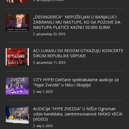
„DESINGERICA“ NEPOŽELJAN U BANJALUCI:
ZABRANILI MU NASTUPE, KO GA POZOVE DA
NASTUPA PLATIĆE KAZNU 50.000 EURA!
децембар 23, 2025
ACI LUKASU SVI REDOM OTKAZUJU KONCERTE
ŠIROM REPUBLIKE SRPSKE!
децембар 11, 2025
CITY HYPE! Održane spektakularne audicije za
“Hype Zvezde” u Nišu i Skoplju!
мај 7, 2025
AUDICIJA “HYPE ZVEZDA” U NIŠU! Ogroman
odziv kandidata, zainteresovanost NIKAD VEĆA!
(VIDEO)
мај 5, 2025