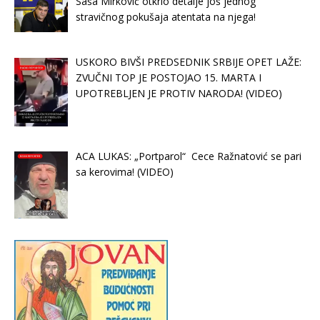
Saša Mirković otkrio detalje još jednog
stravičnog pokušaja atentata na njega!
USKORO BIVŠI PREDSEDNIK SRBIJE OPET LAŽE:
ZVUČNI TOP JE POSTOJAO 15. MARTA I
UPOTREBLJEN JE PROTIV NARODA! (VIDEO)
ACA LUKAS: „Portparol“ Cece Ražnatović se pari
sa kerovima! (VIDEO)