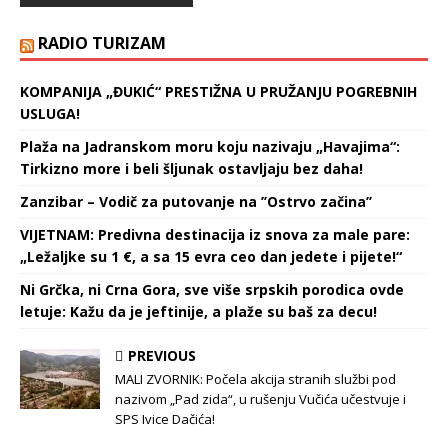
RADIO TURIZAM
KOMPANIJA „ĐUKIĆ“ PRESTIŽNA U PRUŽANJU POGREBNIH
USLUGA!
Plaža na Jadranskom moru koju nazivaju „Havajima“:
Tirkizno more i beli šljunak ostavljaju bez daha!
Zanzibar – Vodič za putovanje na ’’Ostrvo začina’’
VIJETNAM: Predivna destinacija iz snova za male pare:
„Ležaljke su 1 €, a sa 15 evra ceo dan jedete i pijete!“
Ni Grčka, ni Crna Gora, sve više srpskih porodica ovde
letuje: Kažu da je jeftinije, a plaže su baš za decu!
PREVIOUS
MALI ZVORNIK: Počela akcija stranih službi pod
nazivom „Pad zida“, u rušenju Vučića učestvuje i
SPS Ivice Dačića!