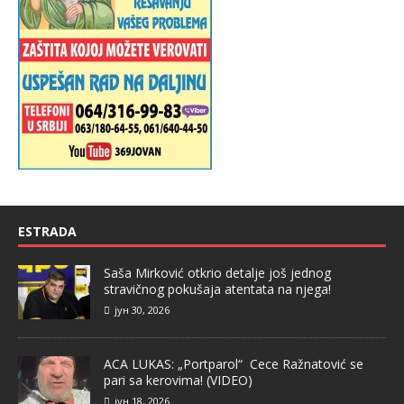
ESTRADA
Saša Mirković otkrio detalje još jednog
stravičnog pokušaja atentata na njega!
јун 30, 2026
ACA LUKAS: „Portparol“ Cece Ražnatović se
pari sa kerovima! (VIDEO)
јун 18, 2026