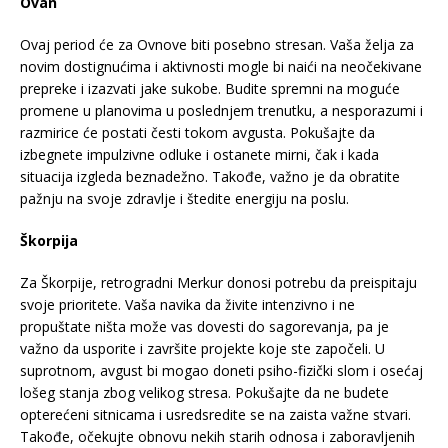
Ovan
Ovaj period će za Ovnove biti posebno stresan. Vaša želja za
novim dostignućima i aktivnosti mogle bi naići na neočekivane
prepreke i izazvati jake sukobe. Budite spremni na moguće
promene u planovima u poslednjem trenutku, a nesporazumi i
razmirice će postati česti tokom avgusta. Pokušajte da
izbegnete impulzivne odluke i ostanete mirni, čak i kada
situacija izgleda beznadežno. Takođe, važno je da obratite
pažnju na svoje zdravlje i štedite energiju na poslu.
Škorpija
Za Škorpije, retrogradni Merkur donosi potrebu da preispitaju
svoje prioritete. Vaša navika da živite intenzivno i ne
propuštate ništa može vas dovesti do sagorevanja, pa je
važno da usporite i završite projekte koje ste započeli. U
suprotnom, avgust bi mogao doneti psiho-fizički slom i osećaj
lošeg stanja zbog velikog stresa. Pokušajte da ne budete
opterećeni sitnicama i usredsredite se na zaista važne stvari.
Takođe, očekujte obnovu nekih starih odnosa i zaboravljenih