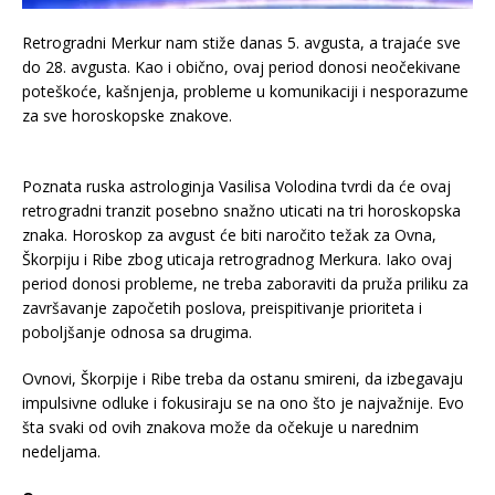
Retrogradni Merkur nam stiže danas 5. avgusta, a trajaće sve
do 28. avgusta. Kao i obično, ovaj period donosi neočekivane
poteškoće, kašnjenja, probleme u komunikaciji i nesporazume
za sve horoskopske znakove.
Poznata ruska astrologinja Vasilisa Volodina tvrdi da će ovaj
retrogradni tranzit posebno snažno uticati na tri horoskopska
znaka. Horoskop za avgust će biti naročito težak za Ovna,
Škorpiju i Ribe zbog uticaja retrogradnog Merkura. Iako ovaj
period donosi probleme, ne treba zaboraviti da pruža priliku za
završavanje započetih poslova, preispitivanje prioriteta i
poboljšanje odnosa sa drugima.
Ovnovi, Škorpije i Ribe treba da ostanu smireni, da izbegavaju
impulsivne odluke i fokusiraju se na ono što je najvažnije. Evo
šta svaki od ovih znakova može da očekuje u narednim
nedeljama.