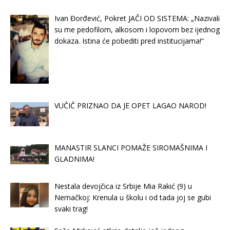
Ivan Đorđević, Pokret JAČI OD SISTEMA: „Nazivali
su me pedofilom, alkosom i lopovom bez ijednog
dokaza. Istina će pobediti pred institucijama!“
VUČIČ PRIZNAO DA JE OPET LAGAO NAROD!
MANASTIR SLANCI POMAŽE SIROMAŠNIMA I
GLADNIMA!
Nestala devojčica iz Srbije Mia Rakić (9) u
Nemačkoj: Krenula u školu i od tada joj se gubi
svaki trag!