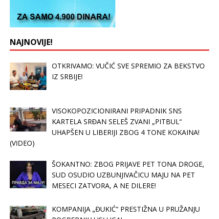
NAJNOVIJE!
OTKRIVAMO: VUČIĆ SVE SPREMIO ZA BEKSTVO
IZ SRBIJE!
VISOKOPOZICIONIRANI PRIPADNIK SNS
KARTELA SRĐAN SELEŠ ZVANI „PITBUL“
UHAPŠEN U LIBERIJI ZBOG 4 TONE KOKAINA!
(VIDEO)
ŠOKANTNO: ZBOG PRIJAVE PET TONA DROGE,
SUD OSUDIO UZBUNJIVAČICU MAJU NA PET
MESECI ZATVORA, A NE DILERE!
KOMPANIJA „ĐUKIĆ“ PRESTIŽNA U PRUŽANJU