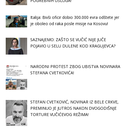
POGREBNIH USLUGA!
Italija: Bivši oficir dobio 300.000 evra odštete jer
je oboleo od raka posle misije na Kosovu!
SAZNAJEMO: ZAŠTO SE VUČIĆ NIJE JUČE
POJAVIO U SELU DULENE KOD KRAGUJEVCA?
NARODNI PROTEST ZBOG UBISTVA NOVINARA
STEFANA CVETKOVIĆA!
STEFAN CVETKOVIĆ, NOVINAR IZ BELE CRKVE,
PREMINUO JE JUTROS NAKON DVOGODIŠNJE
TORTURE VUČIĆEVOG REŽIMA!