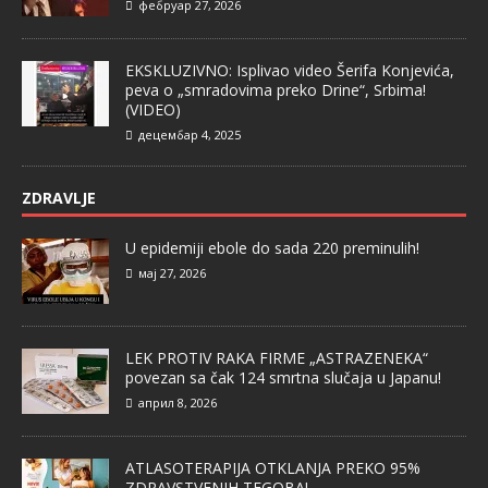
фебруар 27, 2026
EKSKLUZIVNO: Isplivao video Šerifa Konjevića,
peva o „smradovima preko Drine“, Srbima!
(VIDEO)
децембар 4, 2025
ZDRAVLJE
U epidemiji ebole do sada 220 preminulih!
мај 27, 2026
LEK PROTIV RAKA FIRME „ASTRAZENEKA“
povezan sa čak 124 smrtna slučaja u Japanu!
април 8, 2026
ATLASOTERAPIJA OTKLANJA PREKO 95%
ZDRAVSTVENIH TEGOBA!