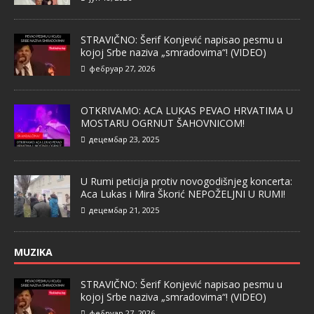
STRAVIČNO: Šerif Konjević napisao pesmu u
kojoj Srbe naziva „smradovima“! (VIDEO)
фебруар 27, 2026
OTKRIVAMO: ACA LUKAS PEVAO HRVATIMA U
MOSTARU OGRNUT ŠAHOVNICOM!
децембар 23, 2025
U Rumi peticija protiv novogodišnjeg koncerta:
Aca Lukas i Mira Škorić NEPOŽELJNI U RUMI!
децембар 21, 2025
MUZIKA
STRAVIČNO: Šerif Konjević napisao pesmu u
kojoj Srbe naziva „smradovima“! (VIDEO)
фебруар 27, 2026