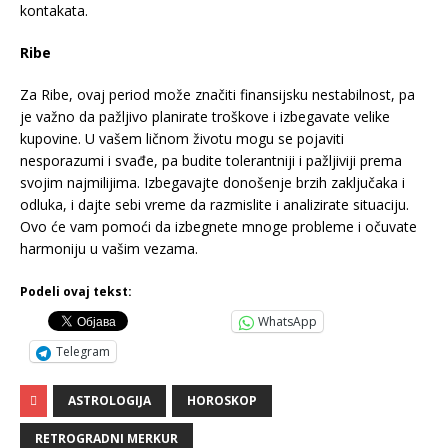
kontakata.
Ribe
Za Ribe, ovaj period može značiti finansijsku nestabilnost, pa
je važno da pažljivo planirate troškove i izbegavate velike
kupovine. U vašem ličnom životu mogu se pojaviti
nesporazumi i svađe, pa budite tolerantniji i pažljiviji prema
svojim najmilijima. Izbegavajte donošenje brzih zaključaka i
odluka, i dajte sebi vreme da razmislite i analizirate situaciju.
Ovo će vam pomoći da izbegnete mnoge probleme i očuvate
harmoniju u vašim vezama.
Podeli ovaj tekst:
WhatsApp
Telegram
ASTROLOGIJA
HOROSKOP
RETROGRADNI MERKUR