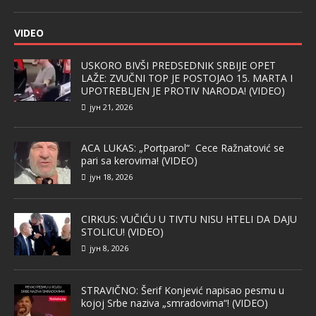
VIDEO
USKORO BIVŠI PREDSEDNIK SRBIJE OPET
LAŽE: ZVUČNI TOP JE POSTOJAO 15. MARTA I
UPOTREBLJEN JE PROTIV NARODA! (VIDEO)
јун 21, 2026
ACA LUKAS: „Portparol“ Cece Ražnatović se
pari sa kerovima! (VIDEO)
јун 18, 2026
CIRKUS: VUČIĆU U TIVTU NISU HTELI DA DAJU
STOLICU! (VIDEO)
јун 8, 2026
STRAVIČNO: Šerif Konjević napisao pesmu u
kojoj Srbe naziva „smradovima“! (VIDEO)