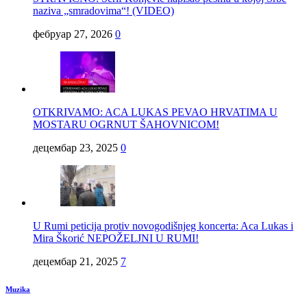
naziva „smradovima“! (VIDEO)
фебруар 27, 2026
0
OTKRIVAMO: ACA LUKAS PEVAO HRVATIMA U
MOSTARU OGRNUT ŠAHOVNICOM!
децембар 23, 2025
0
U Rumi peticija protiv novogodišnjeg koncerta: Aca Lukas i
Mira Škorić NEPOŽELJNI U RUMI!
децембар 21, 2025
7
Muzika