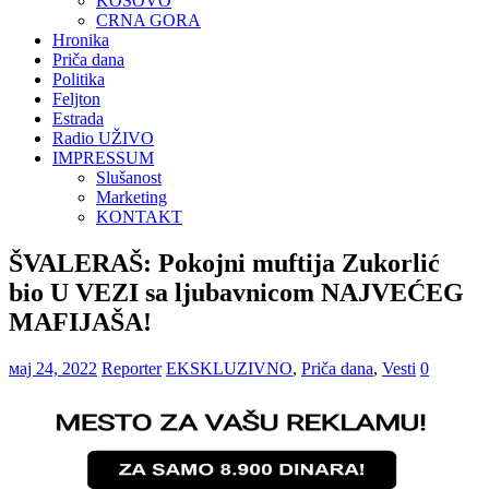
KOSOVO
CRNA GORA
Hronika
Priča dana
Politika
Feljton
Estrada
Radio UŽIVO
IMPRESSUM
Slušanost
Marketing
KONTAKT
ŠVALERAŠ: Pokojni muftija Zukorlić
bio U VEZI sa ljubavnicom NAJVEĆEG
MAFIJAŠA!
мај 24, 2022
Reporter
EKSKLUZIVNO
,
Priča dana
,
Vesti
0