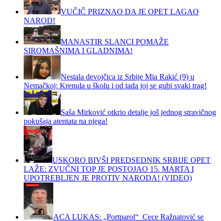
VUČIČ PRIZNAO DA JE OPET LAGAO
NAROD!
MANASTIR SLANCI POMAŽE
SIROMAŠNIMA I GLADNIMA!
Nestala devojčica iz Srbije Mia Rakić (9) u
Nemačkoj: Krenula u školu i od tada joj se gubi svaki trag!
Saša Mirković otkrio detalje još jednog stravičnog
pokušaja atentata na njega!
USKORO BIVŠI PREDSEDNIK SRBIJE OPET
LAŽE: ZVUČNI TOP JE POSTOJAO 15. MARTA I
UPOTREBLJEN JE PROTIV NARODA! (VIDEO)
ACA LUKAS: „Portparol“ Cece Ražnatović se