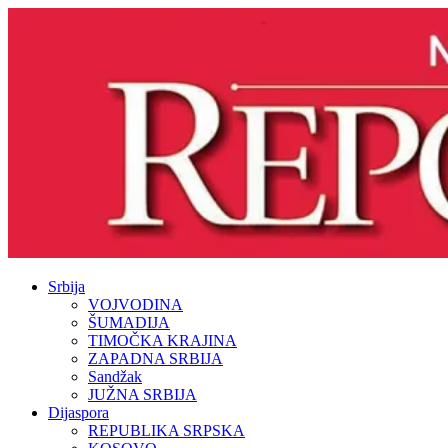
Srbija
VOJVODINA
ŠUMADIJA
TIMOČKA KRAJINA
ZAPADNA SRBIJA
Sandžak
JUŽNA SRBIJA
Dijaspora
REPUBLIKA SRPSKA