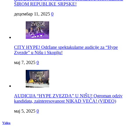
ŠIROM REPUBLIKE SRPSKE!
децембар 11, 2025
0
CITY HYPE! Održane spektakularne audicije za “Hype
Zvezde” u Nišu i Skoplju!
мај 7, 2025
0
AUDICIJA “HYPE ZVEZDA” U NIŠU! Ogroman odziv
kandidata, zainteresovanost NIKAD VEĆA! (VIDEO)
мај 5, 2025
0
Video