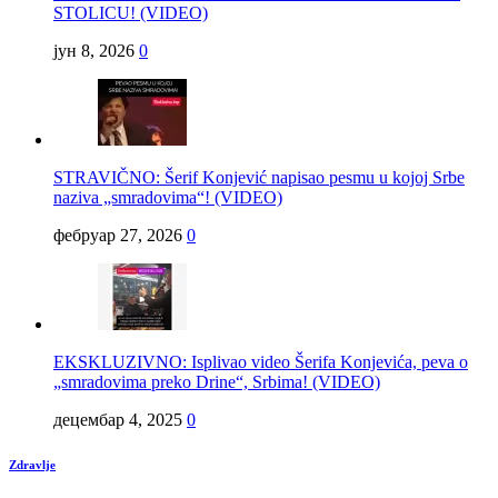
STOLICU! (VIDEO)
јун 8, 2026
0
STRAVIČNO: Šerif Konjević napisao pesmu u kojoj Srbe
naziva „smradovima“! (VIDEO)
фебруар 27, 2026
0
EKSKLUZIVNO: Isplivao video Šerifa Konjevića, peva o
„smradovima preko Drine“, Srbima! (VIDEO)
децембар 4, 2025
0
Zdravlje