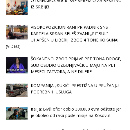
OTKRIVAMO: VUČIĆ SVE SPREMIO ZA BEKSTVO
IZ SRBIJE!
VISOKOPOZICIONIRANI PRIPADNIK SNS
KARTELA SRĐAN SELEŠ ZVANI „PITBUL“
UHAPŠEN U LIBERIJI ZBOG 4 TONE KOKAINA!
(VIDEO)
ŠOKANTNO: ZBOG PRIJAVE PET TONA DROGE,
SUD OSUDIO UZBUNJIVAČICU MAJU NA PET
MESECI ZATVORA, A NE DILERE!
KOMPANIJA „ĐUKIĆ“ PRESTIŽNA U PRUŽANJU
POGREBNIH USLUGA!
Italija: Bivši oficir dobio 300.000 evra odštete jer
je oboleo od raka posle misije na Kosovu!