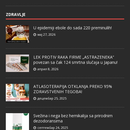
ZDRAVLJE
U epidemiji ebole do sada 220 preminulih!
мај 27, 2026
LEK PROTIV RAKA FIRME „ASTRAZENEKA“
povezan sa čak 124 smrtna slučaja u Japanu!
април 8, 2026
ATLASOTERAPIJA OTKLANJA PREKO 95%
ZDRAVSTVENIH TEGOBA!
децембар 25, 2025
Svežina i nega bez hemikalija sa prirodnim
dezodoransima
септембар 24, 2025