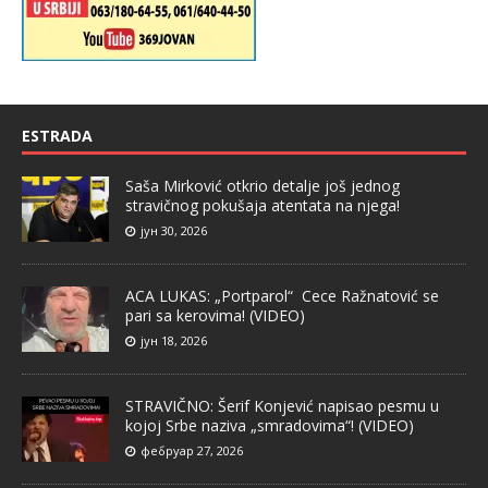
ESTRADA
Saša Mirković otkrio detalje još jednog
stravičnog pokušaja atentata na njega!
јун 30, 2026
ACA LUKAS: „Portparol“ Cece Ražnatović se
pari sa kerovima! (VIDEO)
јун 18, 2026
STRAVIČNO: Šerif Konjević napisao pesmu u
kojoj Srbe naziva „smradovima“! (VIDEO)
фебруар 27, 2026