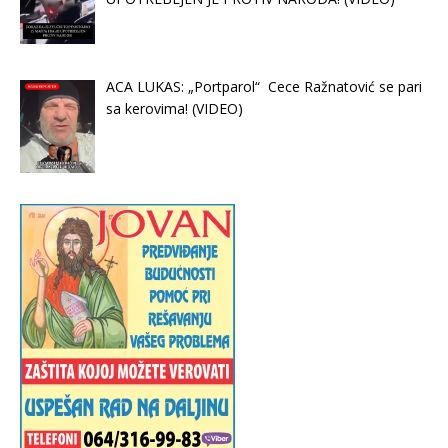
ACA LUKAS: „Portparol“ Cece Ražnatović se pari
sa kerovima! (VIDEO)