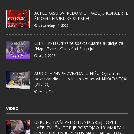
ACI LUKASU SVI REDOM OTKAZUJU KONCERTE
ŠIROM REPUBLIKE SRPSKE!
децембар 11, 2025
CITY HYPE! Održane spektakularne audicije za
“Hype Zvezde” u Nišu i Skoplju!
мај 7, 2025
AUDICIJA “HYPE ZVEZDA” U NIŠU! Ogroman
odziv kandidata, zainteresovanost NIKAD VEĆA!
(VIDEO)
мај 5, 2025
VIDEO
USKORO BIVŠI PREDSEDNIK SRBIJE OPET
LAŽE: ZVUČNI TOP JE POSTOJAO 15. MARTA I
UPOTREBLJEN JE PROTIV NARODA! (VIDEO)