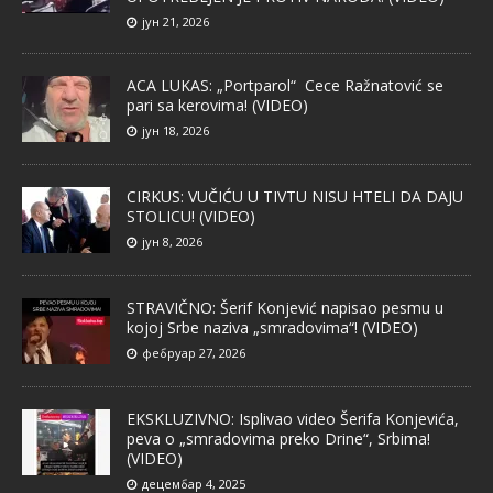
јун 21, 2026
ACA LUKAS: „Portparol“ Cece Ražnatović se
pari sa kerovima! (VIDEO)
јун 18, 2026
CIRKUS: VUČIĆU U TIVTU NISU HTELI DA DAJU
STOLICU! (VIDEO)
јун 8, 2026
STRAVIČNO: Šerif Konjević napisao pesmu u
kojoj Srbe naziva „smradovima“! (VIDEO)
фебруар 27, 2026
EKSKLUZIVNO: Isplivao video Šerifa Konjevića,
peva o „smradovima preko Drine“, Srbima!
(VIDEO)
децембар 4, 2025