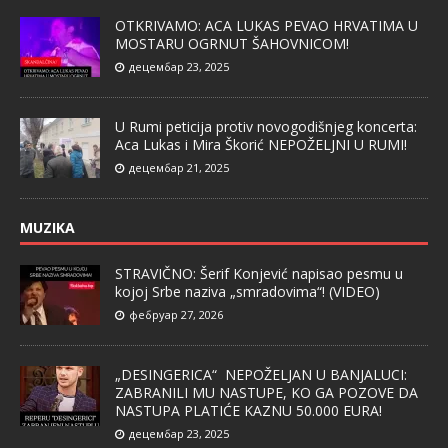
OTKRIVAMO: ACA LUKAS PEVAO HRVATIMA U
MOSTARU OGRNUT ŠAHOVNICOM!
децембар 23, 2025
U Rumi peticija protiv novogodišnjeg koncerta:
Aca Lukas i Mira Škorić NEPOŽELJNI U RUMI!
децембар 21, 2025
MUZIKA
STRAVIČNO: Šerif Konjević napisao pesmu u
kojoj Srbe naziva „smradovima“! (VIDEO)
фебруар 27, 2026
„DESINGERICA“ NEPOŽELJAN U BANJALUCI:
ZABRANILI MU NASTUPE, KO GA POZOVE DA
NASTUPA PLATIĆE KAZNU 50.000 EURA!
децембар 23, 2025