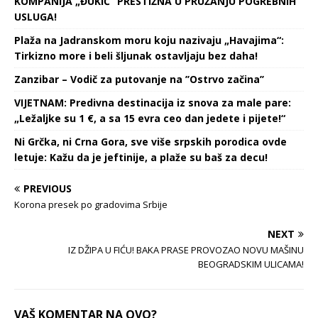
KOMPANIJA „ĐUKIĆ“ PRESTIŽNA U PRUŽANJU POGREBNIH
USLUGA!
Plaža na Jadranskom moru koju nazivaju „Havajima“:
Tirkizno more i beli šljunak ostavljaju bez daha!
Zanzibar – Vodič za putovanje na ’’Ostrvo začina’’
VIJETNAM: Predivna destinacija iz snova za male pare:
„Ležaljke su 1 €, a sa 15 evra ceo dan jedete i pijete!“
Ni Grčka, ni Crna Gora, sve više srpskih porodica ovde
letuje: Kažu da je jeftinije, a plaže su baš za decu!
PREVIOUS
Korona presek po gradovima Srbije
NEXT
IZ DŽIPA U FIĆU! BAKA PRASE PROVOZAO NOVU MAŠINU
BEOGRADSKIM ULICAMA!
VAŠ KOMENTAR NA OVO?