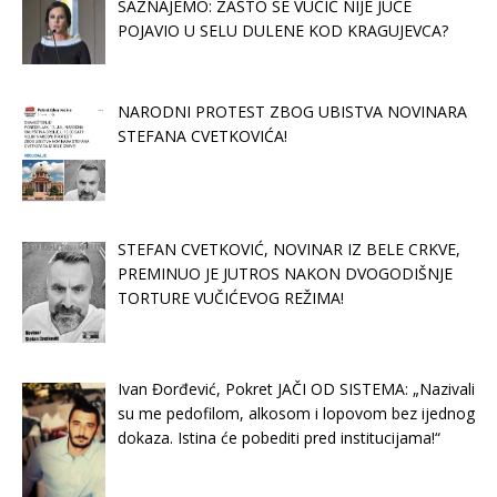
SAZNAJEMO: ZAŠTO SE VUČIĆ NIJE JUČE
POJAVIO U SELU DULENE KOD KRAGUJEVCA?
NARODNI PROTEST ZBOG UBISTVA NOVINARA
STEFANA CVETKOVIĆA!
STEFAN CVETKOVIĆ, NOVINAR IZ BELE CRKVE,
PREMINUO JE JUTROS NAKON DVOGODIŠNJE
TORTURE VUČIĆEVOG REŽIMA!
Ivan Đorđević, Pokret JAČI OD SISTEMA: „Nazivali
su me pedofilom, alkosom i lopovom bez ijednog
dokaza. Istina će pobediti pred institucijama!“