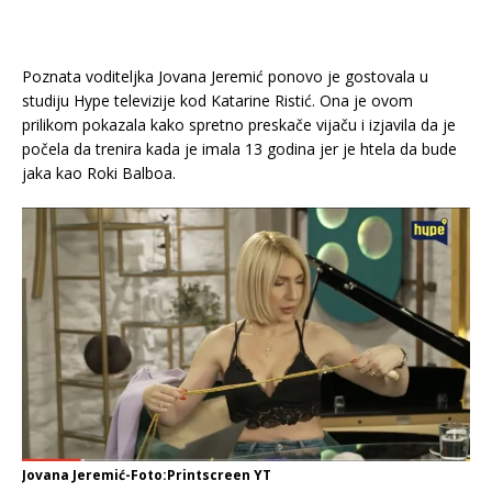
Poznata voditeljka Jovana Jeremić ponovo je gostovala u
studiju Hype televizije kod Katarine Ristić. Ona je ovom
prilikom pokazala kako spretno preskače vijaču i izjavila da je
počela da trenira kada je imala 13 godina jer je htela da bude
jaka kao Roki Balboa.
Jovana Jeremić-Foto:Printscreen YT