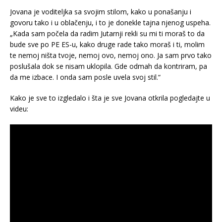
Jovana je voditeljka sa svojim stilom, kako u ponašanju i
govoru tako i u oblačenju, i to je donekle tajna njenog uspeha.
„Kada sam počela da radim Jutarnji rekli su mi ti moraš to da
bude sve po PE ES-u, kako druge rade tako moraš i ti, molim
te nemoj ništa tvoje, nemoj ovo, nemoj ono. Ja sam prvo tako
poslušala dok se nisam uklopila. Gde odmah da kontriram, pa
da me izbace. I onda sam posle uvela svoj stil.“
Kako je sve to izgledalo i šta je sve Jovana otkrila pogledajte u
videu: