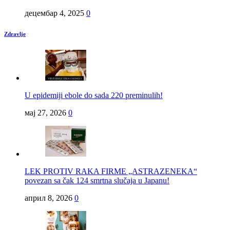
децембар 4, 2025
0
Zdravlje
U epidemiji ebole do sada 220 preminulih!
мај 27, 2026
0
LEK PROTIV RAKA FIRME „ASTRAZENEKA“
povezan sa čak 124 smrtna slučaja u Japanu!
април 8, 2026
0