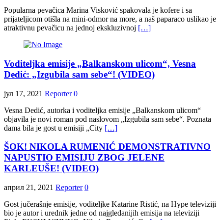
Popularna pevačica Marina Visković spakovala je kofere i sa
prijateljicom otišla na mini-odmor na more, a naš paparaco uslikao je
atraktivnu pevačicu na jednoj ekskluzivnoj
[…]
Voditeljka emisije „Balkanskom ulicom“, Vesna
Dedić: „Izgubila sam sebe“! (VIDEO)
јул 17, 2021
Reporter
0
Vesna Dedić, autorka i voditeljka emisije „Balkanskom ulicom“
objavila je novi roman pod naslovom „Izgubila sam sebe“. Poznata
dama bila je gost u emisiji „City
[…]
ŠOK! NIKOLA RUMENIĆ DEMONSTRATIVNO
NAPUSTIO EMISIJU ZBOG JELENE
KARLEUŠE! (VIDEO)
април 21, 2021
Reporter
0
Gost jučerašnje emisije, voditeljke Katarine Ristić, na Hype televiziji
bio je autor i urednik jedne od najgledanijih emisija na televiziji