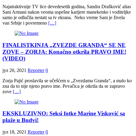
Najatraktivnije TV lice devedesetih godina, Sandra Drašković alias
Sani Armani nakon veoma uspešne karijere manekenke i voditeljke
samo je odlučila nestati sa tv ekrana. Neko vreme Sani je živela
van Srbije i povremeno
[…]
FINALISTKINJA „ZVEZDE GRANDA“ SE NE
ZOVE – ZORJA: Konačno otkrila PRAVO IME!
(VIDEO)
јул 20, 2021
Reporter
0
Zorja Pajić proslavila se učešćem u „Zvezdama Granda“, a malo ko
zna da to nije njeno pravo ime. Pevačica je otkrila da se zapravo
zove
[…]
EKSKLUZIVNO: Seksi fotke Marine Visković sa
plaže u Budvi!
јул 18, 2021
Reporter
0