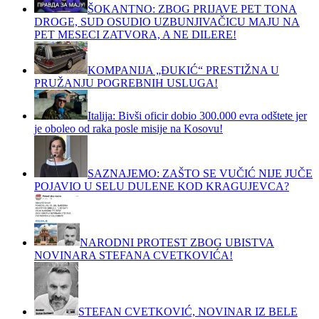
ŠOKANTNO: ZBOG PRIJAVE PET TONA
DROGE, SUD OSUDIO UZBUNJIVAČICU MAJU NA
PET MESECI ZATVORA, A NE DILERE!
KOMPANIJA „ĐUKIĆ“ PRESTIŽNA U
PRUŽANJU POGREBNIH USLUGA!
Italija: Bivši oficir dobio 300.000 evra odštete jer
je oboleo od raka posle misije na Kosovu!
SAZNAJEMO: ZAŠTO SE VUČIĆ NIJE JUČE
POJAVIO U SELU DULENE KOD KRAGUJEVCA?
NARODNI PROTEST ZBOG UBISTVA
NOVINARA STEFANA CVETKOVIĆA!
STEFAN CVETKOVIĆ, NOVINAR IZ BELE