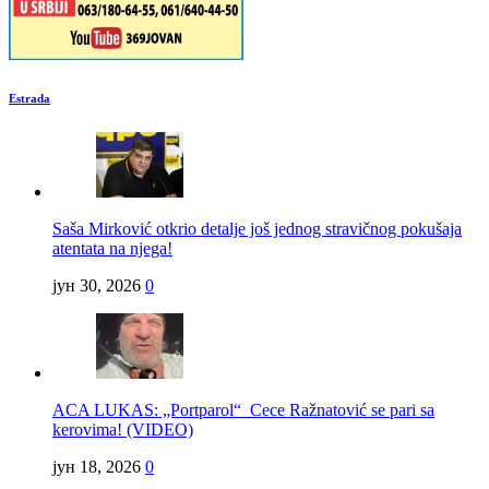
Estrada
Saša Mirković otkrio detalje još jednog stravičnog pokušaja
atentata na njega!
јун 30, 2026
0
ACA LUKAS: „Portparol“ Cece Ražnatović se pari sa
kerovima! (VIDEO)
јун 18, 2026
0