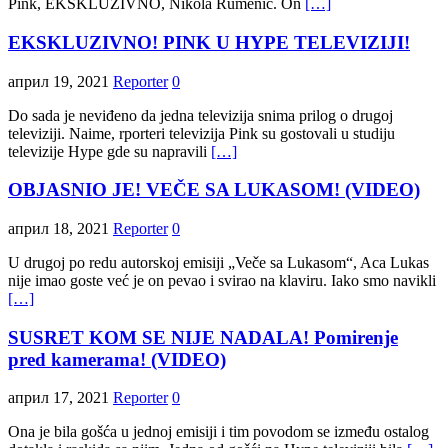
Pink, EKSKLUZIVNO, Nikola Rumenić. On
[…]
EKSKLUZIVNO! PINK U HYPE TELEVIZIJI!
април 19, 2021
Reporter
0
Do sada je neviđeno da jedna televizija snima prilog o drugoj
televiziji. Naime, rporteri televizija Pink su gostovali u studiju
televizije Hype gde su napravili
[…]
OBJASNIO JE! VEČE SA LUKASOM! (VIDEO)
април 18, 2021
Reporter
0
U drugoj po redu autorskoj emisiji „Veče sa Lukasom“, Aca Lukas
nije imao goste već je on pevao i svirao na klaviru. Iako smo navikli
[…]
SUSRET KOM SE NIJE NADALA! Pomirenje
pred kamerama! (VIDEO)
април 17, 2021
Reporter
0
Ona je bila gošća u jednoj emisiji i tim povodom se između ostalog