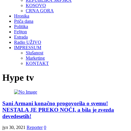
REPUBLIKA SRPSKA
KOSOVO
CRNA GORA
Hronika
Priča dana
Politika
Feljton
Estrada
Radio UŽIVO
IMPRESSUM
Slušanost
Marketing
KONTAKT
Hype tv
Sani Armani konačno progovorila o svemu!
NESTALA JE PREKO NOĆI, a bila je zvezda
devedesetih!
јул 30, 2021
Reporter
0