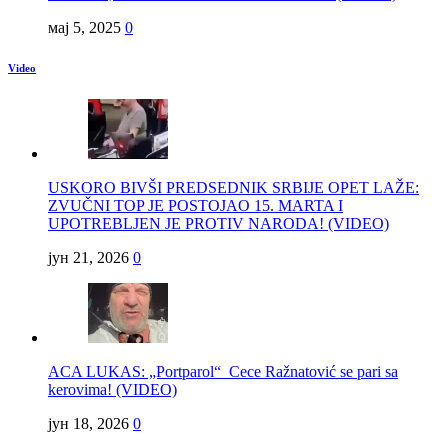
мај 5, 2025
0
Video
USKORO BIVŠI PREDSEDNIK SRBIJE OPET LAŽE:
ZVUČNI TOP JE POSTOJAO 15. MARTA I
UPOTREBLJEN JE PROTIV NARODA! (VIDEO)
јун 21, 2026
0
ACA LUKAS: „Portparol“ Cece Ražnatović se pari sa
kerovima! (VIDEO)
јун 18, 2026
0