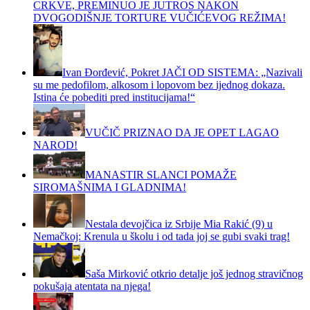
CRKVE, PREMINUO JE JUTROS NAKON
DVOGODIŠNJE TORTURE VUČIĆEVOG REŽIMA!
Ivan Đorđević, Pokret JAČI OD SISTEMA: „Nazivali
su me pedofilom, alkosom i lopovom bez ijednog dokaza.
Istina će pobediti pred institucijama!“
VUČIČ PRIZNAO DA JE OPET LAGAO
NAROD!
MANASTIR SLANCI POMAŽE
SIROMAŠNIMA I GLADNIMA!
Nestala devojčica iz Srbije Mia Rakić (9) u
Nemačkoj: Krenula u školu i od tada joj se gubi svaki trag!
Saša Mirković otkrio detalje još jednog stravičnog
pokušaja atentata na njega!