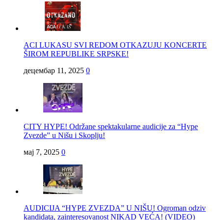
ACI LUKASU SVI REDOM OTKAZUJU KONCERTE
ŠIROM REPUBLIKE SRPSKE!
децембар 11, 2025
0
CITY HYPE! Održane spektakularne audicije za “Hype
Zvezde” u Nišu i Skoplju!
мај 7, 2025
0
AUDICIJA “HYPE ZVEZDA” U NIŠU! Ogroman odziv
kandidata, zainteresovanost NIKAD VEĆA! (VIDEO)