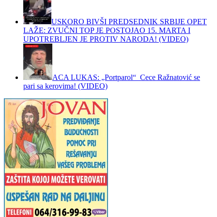
USKORO BIVŠI PREDSEDNIK SRBIJE OPET
LAŽE: ZVUČNI TOP JE POSTOJAO 15. MARTA I
UPOTREBLJEN JE PROTIV NARODA! (VIDEO)
ACA LUKAS: „Portparol“ Cece Ražnatović se
pari sa kerovima! (VIDEO)