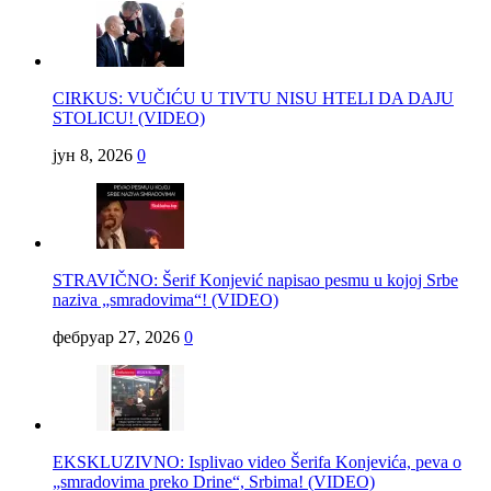
CIRKUS: VUČIĆU U TIVTU NISU HTELI DA DAJU
STOLICU! (VIDEO)
јун 8, 2026
0
STRAVIČNO: Šerif Konjević napisao pesmu u kojoj Srbe
naziva „smradovima“! (VIDEO)
фебруар 27, 2026
0
EKSKLUZIVNO: Isplivao video Šerifa Konjevića, peva o
„smradovima preko Drine“, Srbima! (VIDEO)