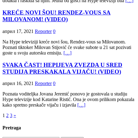
dotakla i raskida sa njim. Jedna od gošći na Hype televiziji bila
[…]
KREĆE NOVI ŠOU! RENDEZ-VOUS SA
MILOVANOM! (VIDEO)
април 17, 2021
Reporter
0
Na Hype televiziji kreće novi šou, Rendez-vous sa Milovanom.
Poznati tiktoker Milovan Stijović će svake subote u 21 sat pozivati
goste u svoju autorsku emisiju.
[…]
SVAKA ČAST! HEPIJEVA ZVEZDA U SRED
STUDIJA PRESKAKALA VIJAČU! (VIDEO)
април 16, 2021
Reporter
0
Poznata voditeljka Jovana Jeremić ponovo je gostovala u studiju
Hype televizije kod Katarine Ristić. Ona je ovom prilikom pokazala
kako spretno preskače vijaču i izjavila
[…]
Пагинација
1
2
3
»
чланака
Pretraga