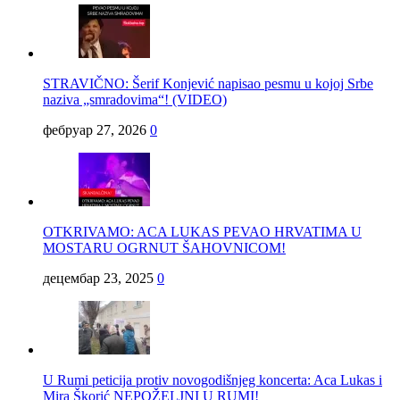
STRAVIČNO: Šerif Konjević napisao pesmu u kojoj Srbe
naziva „smradovima“! (VIDEO)
фебруар 27, 2026
0
OTKRIVAMO: ACA LUKAS PEVAO HRVATIMA U
MOSTARU OGRNUT ŠAHOVNICOM!
децембар 23, 2025
0
U Rumi peticija protiv novogodišnjeg koncerta: Aca Lukas i
Mira Škorić NEPOŽELJNI U RUMI!