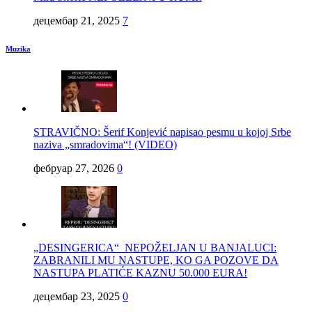
децембар 21, 2025
7
Muzika
STRAVIČNO: Šerif Konjević napisao pesmu u kojoj Srbe
naziva „smradovima“! (VIDEO)
фебруар 27, 2026
0
„DESINGERICA“ NEPOŽELJAN U BANJALUCI:
ZABRANILI MU NASTUPE, KO GA POZOVE DA
NASTUPA PLATIĆE KAZNU 50.000 EURA!
децембар 23, 2025
0