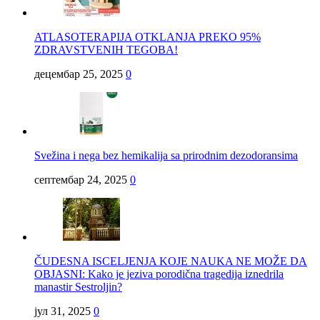
ATLASOTERAPIJA OTKLANJA PREKO 95%
ZDRAVSTVENIH TEGOBA!
децембар 25, 2025
0
Svežina i nega bez hemikalija sa prirodnim dezodoransima
септембар 24, 2025
0
ČUDESNA ISCELJENJA KOJE NAUKA NE MOŽE DA
OBJASNI: Kako je jeziva porodična tragedija iznedrila
manastir Sestroljin?
јул 31, 2025
0