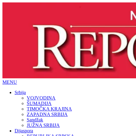
MENU
Srbija
VOJVODINA
ŠUMADIJA
TIMOČKA KRAJINA
ZAPADNA SRBIJA
Sandžak
JUŽNA SRBIJA
Dijaspora