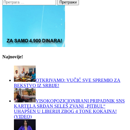
Претрага
за:
Najnovije!
OTKRIVAMO: VUČIĆ SVE SPREMIO ZA
BEKSTVO IZ SRBIJE!
VISOKOPOZICIONIRANI PRIPADNIK SNS
KARTELA SRĐAN SELEŠ ZVANI „PITBUL“
UHAPŠEN U LIBERIJI ZBOG 4 TONE KOKAINA!
(VIDEO)