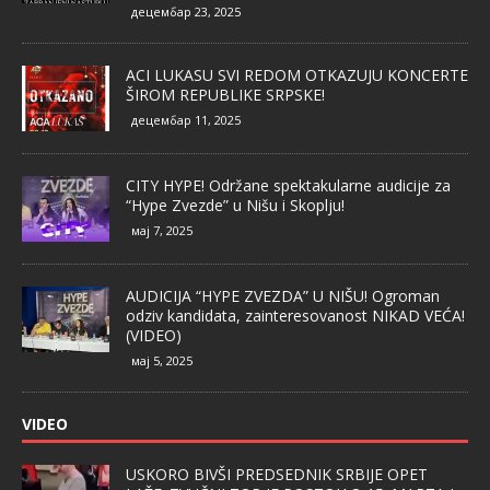
децембар 23, 2025
ACI LUKASU SVI REDOM OTKAZUJU KONCERTE
ŠIROM REPUBLIKE SRPSKE!
децембар 11, 2025
CITY HYPE! Održane spektakularne audicije za
“Hype Zvezde” u Nišu i Skoplju!
мај 7, 2025
AUDICIJA “HYPE ZVEZDA” U NIŠU! Ogroman
odziv kandidata, zainteresovanost NIKAD VEĆA!
(VIDEO)
мај 5, 2025
VIDEO
USKORO BIVŠI PREDSEDNIK SRBIJE OPET