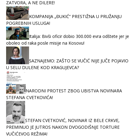
ZATVORA, A NE DILERE!
KOMPANIJA „ĐUKIĆ“ PRESTIŽNA U PRUŽANJU
POGREBNIH USLUGA!
Italija: Bivši oficir dobio 300.000 evra odštete jer je
oboleo od raka posle misije na Kosovu!
SAZNAJEMO: ZAŠTO SE VUČIĆ NIJE JUČE POJAVIO
U SELU DULENE KOD KRAGUJEVCA?
NARODNI PROTEST ZBOG UBISTVA NOVINARA
STEFANA CVETKOVIĆA!
STEFAN CVETKOVIĆ, NOVINAR IZ BELE CRKVE,
PREMINUO JE JUTROS NAKON DVOGODIŠNJE TORTURE
VUČIĆEVOG REŽIMA!