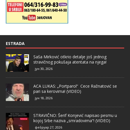
ESTRADA
Saša Mirković otkrio detalje još jednog
stravičnog pokušaja atentata na njega!
јун 30, 2026
ACA LUKAS: „Portparol“ Cece Ražnatović se
pari sa kerovima! (VIDEO)
јун 18, 2026
STRAVIČNO: Šerif Konjević napisao pesmu u
kojoj Srbe naziva „smradovima“! (VIDEO)
фебруар 27, 2026