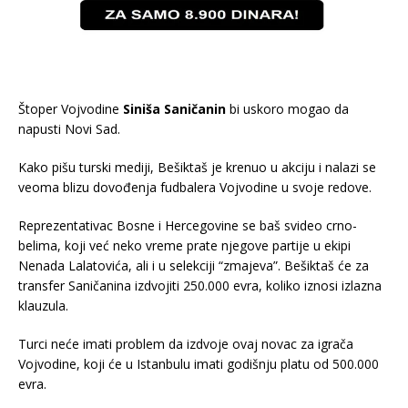
Štoper Vojvodine
Siniša Saničanin
bi uskoro mogao da
napusti Novi Sad.
Kako pišu turski mediji, Bešiktaš je krenuo u akciju i nalazi se
veoma blizu dovođenja fudbalera Vojvodine u svoje redove.
Reprezentativac Bosne i Hercegovine se baš svideo crno-
belima, koji već neko vreme prate njegove partije u ekipi
Nenada Lalatovića, ali i u selekciji “zmajeva”. Bešiktaš će za
transfer Saničanina izdvojiti 250.000 evra, koliko iznosi izlazna
klauzula.
Turci neće imati problem da izdvoje ovaj novac za igrača
Vojvodine, koji će u Istanbulu imati godišnju platu od 500.000
evra.