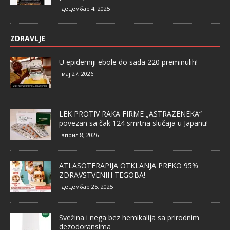
децембар 4, 2025
ZDRAVLJE
U epidemiji ebole do sada 220 preminulih!
мај 27, 2026
LEK PROTIV RAKA FIRME „ASTRAZENEKA“
povezan sa čak 124 smrtna slučaja u Japanu!
април 8, 2026
ATLASOTERAPIJA OTKLANJA PREKO 95%
ZDRAVSTVENIH TEGOBA!
децембар 25, 2025
Svežina i nega bez hemikalija sa prirodnim
dezodoransima