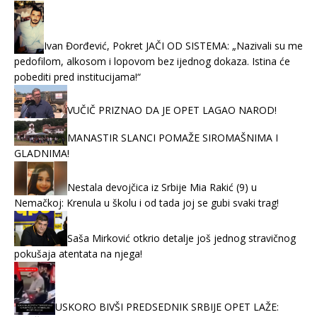
Ivan Đorđević, Pokret JAČI OD SISTEMA: „Nazivali su me
pedofilom, alkosom i lopovom bez ijednog dokaza. Istina će
pobediti pred institucijama!“
VUČIČ PRIZNAO DA JE OPET LAGAO NAROD!
MANASTIR SLANCI POMAŽE SIROMAŠNIMA I
GLADNIMA!
Nestala devojčica iz Srbije Mia Rakić (9) u
Nemačkoj: Krenula u školu i od tada joj se gubi svaki trag!
Saša Mirković otkrio detalje još jednog stravičnog
pokušaja atentata na njega!
USKORO BIVŠI PREDSEDNIK SRBIJE OPET LAŽE: