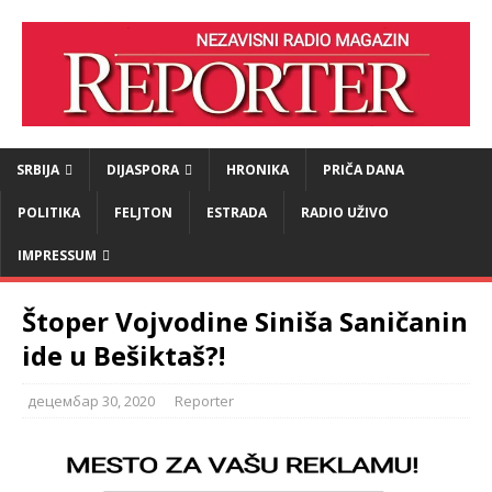
SRBIJA
DIJASPORA
HRONIKA
PRIČA DANA
POLITIKA
FELJTON
ESTRADA
RADIO UŽIVO
IMPRESSUM
Štoper Vojvodine Siniša Saničanin
ide u Bešiktaš?!
децембар 30, 2020
Reporter