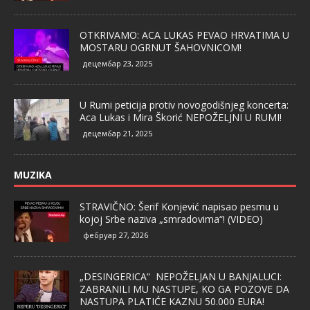
OTKRIVAMO: ACA LUKAS PEVAO HRVATIMA U
MOSTARU OGRNUT ŠAHOVNICOM!
децембар 23, 2025
U Rumi peticija protiv novogodišnjeg koncerta:
Aca Lukas i Mira Škorić NEPOŽELJNI U RUMI!
децембар 21, 2025
MUZIKA
STRAVIČNO: Šerif Konjević napisao pesmu u
kojoj Srbe naziva „smradovima“! (VIDEO)
фебруар 27, 2026
„DESINGERICA“ NEPOŽELJAN U BANJALUCI:
ZABRANILI MU NASTUPE, KO GA POZOVE DA
NASTUPA PLATIĆE KAZNU 50.000 EURA!