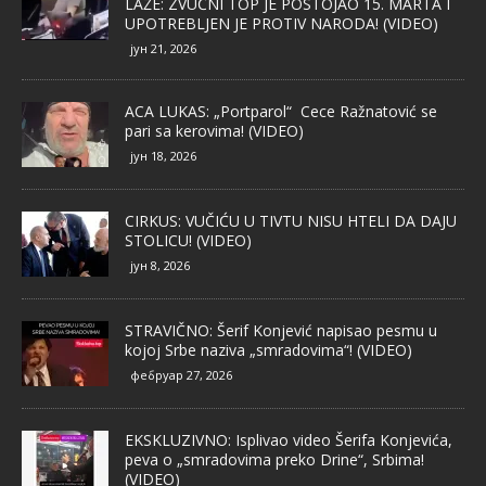
LAŽE: ZVUČNI TOP JE POSTOJAO 15. MARTA I
UPOTREBLJEN JE PROTIV NARODA! (VIDEO)
јун 21, 2026
ACA LUKAS: „Portparol“ Cece Ražnatović se
pari sa kerovima! (VIDEO)
јун 18, 2026
CIRKUS: VUČIĆU U TIVTU NISU HTELI DA DAJU
STOLICU! (VIDEO)
јун 8, 2026
STRAVIČNO: Šerif Konjević napisao pesmu u
kojoj Srbe naziva „smradovima“! (VIDEO)
фебруар 27, 2026
EKSKLUZIVNO: Isplivao video Šerifa Konjevića,
peva o „smradovima preko Drine“, Srbima!
(VIDEO)