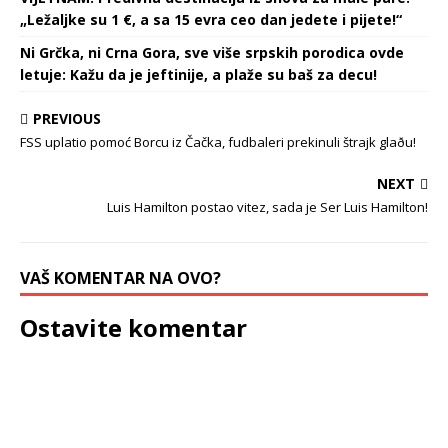
„Ležaljke su 1 €, a sa 15 evra ceo dan jedete i pijete!“
Ni Grčka, ni Crna Gora, sve više srpskih porodica ovde
letuje: Kažu da je jeftinije, a plaže su baš za decu!
PREVIOUS
FSS uplatio pomoć Borcu iz Čačka, fudbaleri prekinuli štrajk glaðu!
NEXT
Luis Hamilton postao vitez, sada je Ser Luis Hamilton!
VAŠ KOMENTAR NA OVO?
Ostavite komentar