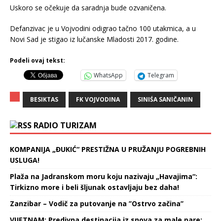
Uskoro se očekuje da saradnja bude ozvaničena.
Defanzivac je u Vojvodini odigrao tačno 100 utakmica, a u
Novi Sad je stigao iz lučanske Mladosti 2017. godine.
Podeli ovaj tekst:
WhatsApp
Telegram
BESIKTAS
FK VOJVODINA
SINIŚA SANIČANIN
RADIO TURIZAM
KOMPANIJA „ĐUKIĆ“ PRESTIŽNA U PRUŽANJU POGREBNIH
USLUGA!
Plaža na Jadranskom moru koju nazivaju „Havajima“:
Tirkizno more i beli šljunak ostavljaju bez daha!
Zanzibar – Vodič za putovanje na ’’Ostrvo začina’’
VIJETNAM: Predivna destinacija iz snova za male pare: