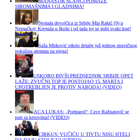
MANASTIR SLANCI POMAŽE
SIROMAŠNIMA I GLADNIMA!
Nestala devojčica iz Srbije Mia Rakić (9) u
Nemačkoj: Krenula u školu i od tada joj se gubi svaki trag!
Saša Mirković otkrio detalje još jednog stravičnog
pokušaja atentata na njega!
USKORO BIVŠI PREDSEDNIK SRBIJE OPET
LAŽE: ZVUČNI TOP JE POSTOJAO 15. MARTA I
UPOTREBLJEN JE PROTIV NARODA! (VIDEO)
ACA LUKAS: „Portparol“ Cece Ražnatović se
pari sa kerovima! (VIDEO)
CIRKUS: VUČIĆU U TIVTU NISU HTELI
DA DAJU STOLICU! (VIDEO)