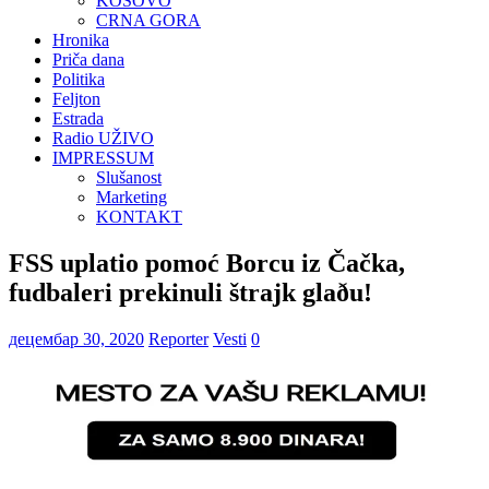
KOSOVO
CRNA GORA
Hronika
Priča dana
Politika
Feljton
Estrada
Radio UŽIVO
IMPRESSUM
Slušanost
Marketing
KONTAKT
FSS uplatio pomoć Borcu iz Čačka,
fudbaleri prekinuli štrajk glaðu!
децембар 30, 2020
Reporter
Vesti
0