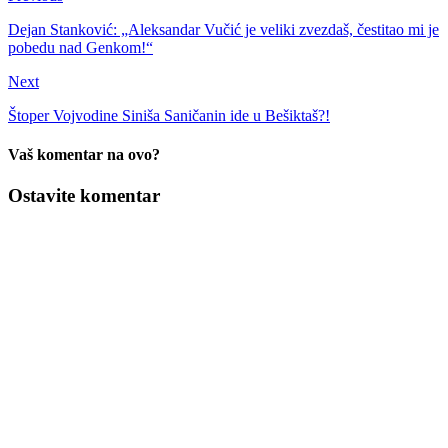
Dejan Stanković: „Aleksandar Vučić je veliki zvezdaš, čestitao mi je
pobedu nad Genkom!“
Next
Štoper Vojvodine Siniša Saničanin ide u Bešiktaš?!
Vaš komentar na ovo?
Ostavite komentar