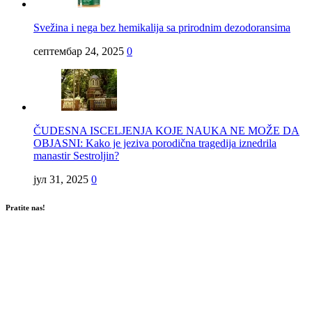
Svežina i nega bez hemikalija sa prirodnim dezodoransima
септембар 24, 2025
0
ČUDESNA ISCELJENJA KOJE NAUKA NE MOŽE DA
OBJASNI: Kako je jeziva porodična tragedija iznedrila
manastir Sestroljin?
јул 31, 2025
0
Pratite nas!