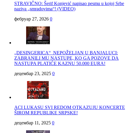
STRAVIČNO: Šerif Konjević napisao pesmu u kojoj Srbe
naziva „smradovima“! (VIDEO)
фебруар 27, 2026
0
„DESINGERICA“ NEPOŽELJAN U BANJALUCI:
ZABRANILI MU NASTUPE, KO GA POZOVE DA
NASTUPA PLATIĆE KAZNU 50.000 EURA!
децембар 23, 2025
0
ACI LUKASU SVI REDOM OTKAZUJU KONCERTE
ŠIROM REPUBLIKE SRPSKE!
децембар 11, 2025
0