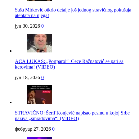
Saša Mirković otkrio detalje još jednog stravičnog pokušaja
atentata na njega!
јун 30, 2026
0
ACA LUKAS: „Portparol“ Cece Ražnatović se pari sa
kerovima! (VIDEO)
јун 18, 2026
0
STRAVIČNO: Šerif Konjević napisao pesmu u kojoj Srbe
naziva „smradovima“! (VIDEO)
фебруар 27, 2026
0