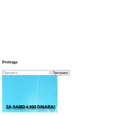
Pretraga
Претрага
за: