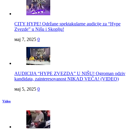
CITY HYPE! Održane spektakularne audicije za “Hype
Zvezde” u Nišu i Skoplju!
мај 7, 2025
0
AUDICIJA “HYPE ZVEZDA” U NIŠU! Ogroman odziv
kandidata, zainteresovanost NIKAD VEĆA! (VIDEO)
мај 5, 2025
0
Video