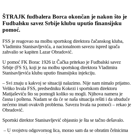
ŠTRAJK fudbalera Borca okončan je nakon što je
Fudbalsku savez Srbije klubu uputio finansijsku
pomoć.
FSS je reagovao na molbu sportskog direktora čačanskog kluba,
Vladimira Stanisavljevića, a nacionalnom savezu ispred igrača
zahvalio se kapiten Lazar Obradović.
U pomoć FK Borac 1926 iz Čačka pritekao je Fudbalski savez
Srbije (FS S), koji je na molbu sportskog direktora Vladimira
Stanisavljevića klubu uputio finansijsku injekciju.
– Svi znaju u kakvoj se situaciji nalazimo. Nije nam nimalo prijatno.
Veliko hvala FSS, predsedniku Kokezi i sportskom direktoru
Matijaševiću što su pomogli koliko su mogli. Njihova namera je
časna i poštena. Nadam se da će se naša situacija rešiti i da ubuduće
nećemo imati ovakvih problema. Savezu hvala na pomoći – rekao je
Obradović.
Sportski direktor Stanisavljević objasnio je šta se tačno dešavalo.
– U svojstvu odgovornog lica, morao sam da se obratim čelnicima