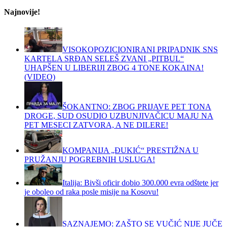
Najnovije!
VISOKOPOZICIONIRANI PRIPADNIK SNS
KARTELA SRĐAN SELEŠ ZVANI „PITBUL“
UHAPŠEN U LIBERIJI ZBOG 4 TONE KOKAINA!
(VIDEO)
ŠOKANTNO: ZBOG PRIJAVE PET TONA
DROGE, SUD OSUDIO UZBUNJIVAČICU MAJU NA
PET MESECI ZATVORA, A NE DILERE!
KOMPANIJA „ĐUKIĆ“ PRESTIŽNA U
PRUŽANJU POGREBNIH USLUGA!
Italija: Bivši oficir dobio 300.000 evra odštete jer
je oboleo od raka posle misije na Kosovu!
SAZNAJEMO: ZAŠTO SE VUČIĆ NIJE JUČE