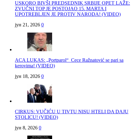
USKORO BIVŠI PREDSEDNIK SRBIJE OPET LAŽE:
ZVUČNI TOP JE POSTOJAO 15. MARTA I
UPOTREBLJEN JE PROTIV NARODA! (VIDEO)
јун 21, 2026
0
ACA LUKAS: „Portparol“ Cece Ražnatović se pari sa
kerovima! (VIDEO)
јун 18, 2026
0
CIRKUS: VUČIĆU U TIVTU NISU HTELI DA DAJU
STOLICU! (VIDEO)
јун 8, 2026
0