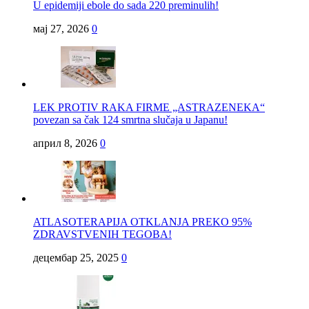
U epidemiji ebole do sada 220 preminulih!
мај 27, 2026
0
LEK PROTIV RAKA FIRME „ASTRAZENEKA“
povezan sa čak 124 smrtna slučaja u Japanu!
април 8, 2026
0
ATLASOTERAPIJA OTKLANJA PREKO 95%
ZDRAVSTVENIH TEGOBA!
децембар 25, 2025
0