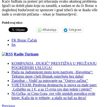
Kuće fudbala za pomoć pri rešavanju ovako akutnog problema.
Igrači su dobili platu koju su zaradili, a nadam se da će Borac u
doglednoj budućnosti uz sponzore i grad izbeći da se ikada više
nađe u ovakvim pričama – rekao je Stanisavljević.
Podeli ovaj tekst:
WhatsApp
Telegram
FK Borac Čačak
fss
Radio Turizam
KOMPANIJA „ĐUKIĆ“ PRESTIŽNA U PRUŽANJU
POGREBNIH USLUGA!
Plaža na Jadranskom moru koju nazivaju „Havajima“:
Tirkizno more i beli šljunak ostavljaju bez daha!
Zanzibar – Vodič za putovanje na ’’Ostrvo začina’’
VIJETNAM: Predivna destinacija iz snova za male pare:
„Ležaljke su 1 €, a sa 15 evra ceo dan jedete i pijete!“
Ni Grčka, ni Crna Gora, sve više srpskih porodica ovde
letuje: Kažu da je jeftinije, a plaže su baš za decu!
Previous