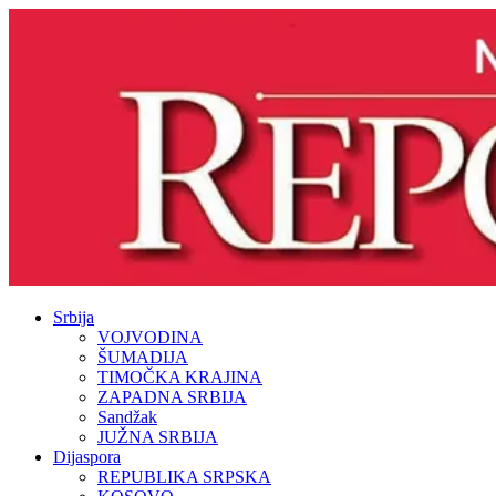
Srbija
VOJVODINA
ŠUMADIJA
TIMOČKA KRAJINA
ZAPADNA SRBIJA
Sandžak
JUŽNA SRBIJA
Dijaspora
REPUBLIKA SRPSKA