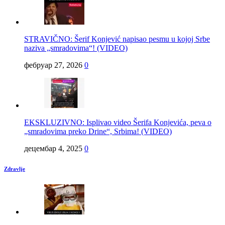
STRAVIČNO: Šerif Konjević napisao pesmu u kojoj Srbe
naziva „smradovima“! (VIDEO)
фебруар 27, 2026
0
EKSKLUZIVNO: Isplivao video Šerifa Konjevića, peva o
„smradovima preko Drine“, Srbima! (VIDEO)
децембар 4, 2025
0
Zdravlje