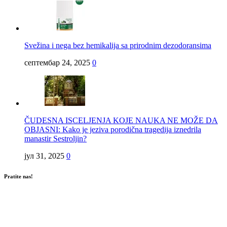
Svežina i nega bez hemikalija sa prirodnim dezodoransima
септембар 24, 2025
0
ČUDESNA ISCELJENJA KOJE NAUKA NE MOŽE DA
OBJASNI: Kako je jeziva porodična tragedija iznedrila
manastir Sestroljin?
јул 31, 2025
0
Pratite nas!