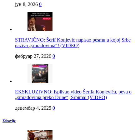
јун 8, 2026
0
STRAVIČNO: Šerif Konjević napisao pesmu u kojoj Srbe
naziva „smradovima“! (VIDEO)
фебруар 27, 2026
0
EKSKLUZIVNO: Isplivao video Šerifa Konjevića, peva o
„smradovima preko Drine“, Srbima! (VIDEO)
децембар 4, 2025
0
Zdravlje