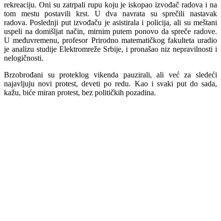
rekreaciju. Oni su zatrpali rupu koju je iskopao izvođač radova i na
tom mestu postavili krst. U dva navrata su sprečili nastavak
radova. Poslednji put izvođaču je asistirala i policija, ali su meštani
uspeli na domišljat način, mirnim putem ponovo da spreče radove.
U međuvremenu, profesor Prirodno matematičkog fakulteta uradio
je analizu studije Elektromreže Srbije, i pronašao niz nepravilnosti i
nelogičnosti.
Brzobrođani su proteklog vikenda pauzirali, ali već za sledeći
najavljuju novi protest, deveti po redu. Kao i svaki put do sada,
kažu, biće miran protest, bez političkih pozadina.