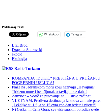
Podeli ovaj tekst:
WhatsApp
Telegram
Brzi Brod
Dragana Sotirovski
ekocid
Ekologija
Radio Turizam
KOMPANIJA „ĐUKIĆ“ PRESTIŽNA U PRUŽANJU
POGREBNIH USLUGA!
Plaža na Jadranskom moru koju nazivaju „Havajima“:
Tirkizno more i beli šljunak ostavljaju bez daha!
Zanzibar – Vodič za putovanje na ’’Ostrvo začina’’
VIJETNAM: Predivna destinacija iz snova za male pare:
„Ležaljke su 1 €, a sa 15 evra ceo dan jedete i pijete!“
Ni Grčka, ni Crna Gora, sve više srpskih porodica ovde