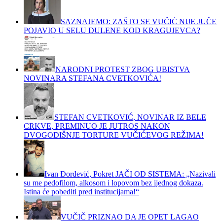
SAZNAJEMO: ZAŠTO SE VUČIĆ NIJE JUČE
POJAVIO U SELU DULENE KOD KRAGUJEVCA?
NARODNI PROTEST ZBOG UBISTVA
NOVINARA STEFANA CVETKOVIĆA!
STEFAN CVETKOVIĆ, NOVINAR IZ BELE
CRKVE, PREMINUO JE JUTROS NAKON
DVOGODIŠNJE TORTURE VUČIĆEVOG REŽIMA!
Ivan Đorđević, Pokret JAČI OD SISTEMA: „Nazivali
su me pedofilom, alkosom i lopovom bez ijednog dokaza.
Istina će pobediti pred institucijama!“
VUČIČ PRIZNAO DA JE OPET LAGAO