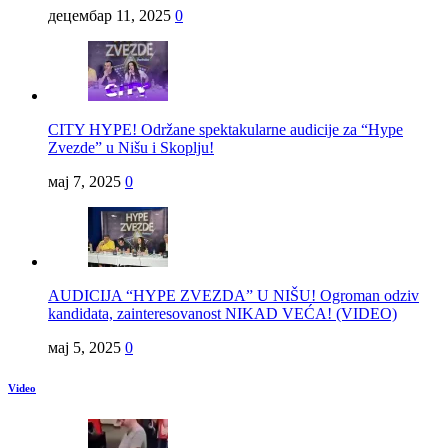
децембар 11, 2025
0
CITY HYPE! Održane spektakularne audicije za “Hype
Zvezde” u Nišu i Skoplju!
мај 7, 2025
0
AUDICIJA “HYPE ZVEZDA” U NIŠU! Ogroman odziv
kandidata, zainteresovanost NIKAD VEĆA! (VIDEO)
мај 5, 2025
0
Video