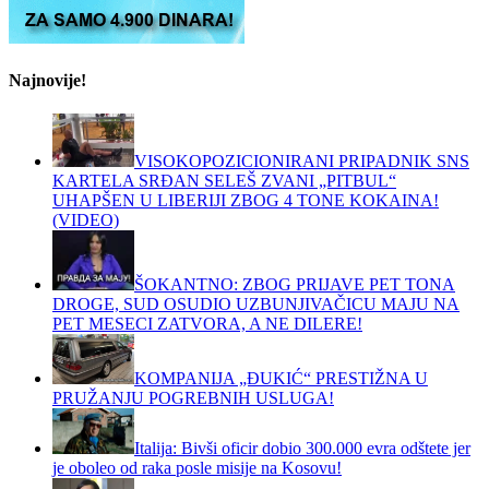
Najnovije!
VISOKOPOZICIONIRANI PRIPADNIK SNS
KARTELA SRĐAN SELEŠ ZVANI „PITBUL“
UHAPŠEN U LIBERIJI ZBOG 4 TONE KOKAINA!
(VIDEO)
ŠOKANTNO: ZBOG PRIJAVE PET TONA
DROGE, SUD OSUDIO UZBUNJIVAČICU MAJU NA
PET MESECI ZATVORA, A NE DILERE!
KOMPANIJA „ĐUKIĆ“ PRESTIŽNA U
PRUŽANJU POGREBNIH USLUGA!
Italija: Bivši oficir dobio 300.000 evra odštete jer
je oboleo od raka posle misije na Kosovu!