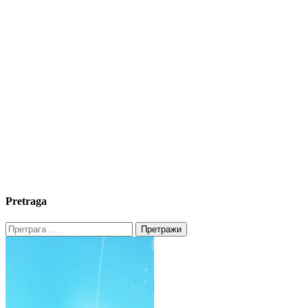
Pretraga
Претрага
за: