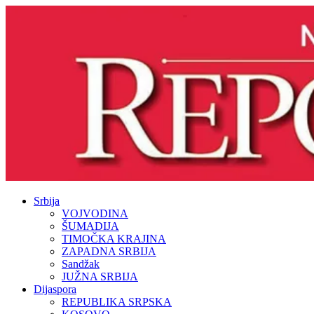
Srbija
VOJVODINA
ŠUMADIJA
TIMOČKA KRAJINA
ZAPADNA SRBIJA
Sandžak
JUŽNA SRBIJA
Dijaspora
REPUBLIKA SRPSKA