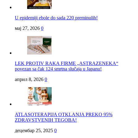
U epidemiji ebole do sada 220 preminulih!
мај 27, 2026
0
LEK PROTIV RAKA FIRME „ASTRAZENEKA“
povezan sa čak 124 smrtna slučaja u Japanu!
април 8, 2026
0
ATLASOTERAPIJA OTKLANJA PREKO 95%
ZDRAVSTVENIH TEGOBA!
децембар 25, 2025
0