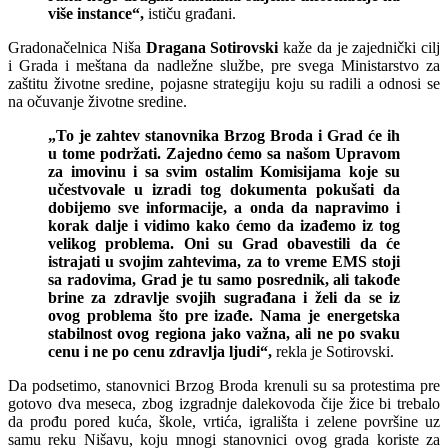
više instance“,
ističu građani.
Gradonačelnica Niša
Dragana Sotirovski
kaže da je zajednički cilj
i Grada i meštana da nadležne službe, pre svega Ministarstvo za
zaštitu životne sredine, pojasne strategiju koju su radili a odnosi se
na očuvanje životne sredine.
„To je zahtev stanovnika Brzog Broda i Grad će ih
u tome podržati. Zajedno ćemo sa našom Upravom
za imovinu i sa svim ostalim Komisijama koje su
učestvovale u izradi tog dokumenta pokušati da
dobijemo sve informacije, a onda da napravimo i
korak dalje i vidimo kako ćemo da izađemo iz tog
velikog problema. Oni su Grad obavestili da će
istrajati u svojim zahtevima, za to vreme EMS stoji
sa radovima, Grad je tu samo posrednik, ali takođe
brine za zdravlje svojih sugrađana i želi da se iz
ovog problema što pre izađe. Nama je energetska
stabilnost ovog regiona jako važna, ali ne po svaku
cenu i ne po cenu zdravlja ljudi“,
rekla je Sotirovski.
Da podsetimo, stanovnici Brzog Broda krenuli su sa protestima pre
gotovo dva meseca, zbog izgradnje dalekovoda čije žice bi trebalo
da prođu pored kuća, škole, vrtića, igrališta i zelene površine uz
samu reku Nišavu, koju mnogi stanovnici ovog grada koriste za