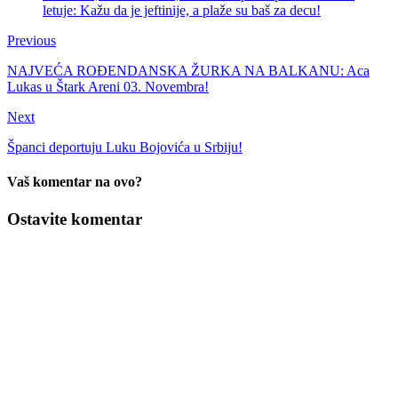
letuje: Kažu da je jeftinije, a plaže su baš za decu!
Previous
NAJVEĆA ROĐENDANSKA ŽURKA NA BALKANU: Aca
Lukas u Štark Areni 03. Novembra!
Next
Španci deportuju Luku Bojovića u Srbiju!
Vaš komentar na ovo?
Ostavite komentar