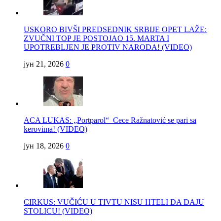
USKORO BIVŠI PREDSEDNIK SRBIJE OPET LAŽE:
ZVUČNI TOP JE POSTOJAO 15. MARTA I
UPOTREBLJEN JE PROTIV NARODA! (VIDEO)
јун 21, 2026
0
ACA LUKAS: „Portparol“ Cece Ražnatović se pari sa
kerovima! (VIDEO)
јун 18, 2026
0
CIRKUS: VUČIĆU U TIVTU NISU HTELI DA DAJU
STOLICU! (VIDEO)