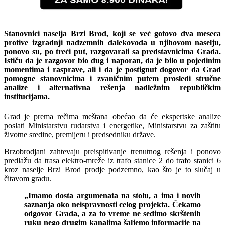
Stanovnici naselja Brzi Brod, koji se već gotovo dva meseca
protive izgradnji nadzemnih dalekovoda u njihovom naselju,
ponovo su, po treći put, razgovarali sa predstavnicima Grada.
Ističu da je razgovor bio dug i naporan, da je bilo u pojedinim
momentima i rasprave, ali i da je postignut dogovor da Grad
pomogne stanovnicima i zvaničnim putem prosledi stručne
analize i alternativna rešenja nadležnim republičkim
institucijama.
Grad je prema rečima meštana obećao da će ekspertske analize
poslati Ministarstvu rudarstva i energetike, Ministarstvu za zaštitu
životne sredine, premijeru i predsedniku države.
Brzobrodjani zahtevaju preispitivanje trenutnog rešenja i ponovo
predlažu da trasa elektro-mreže iz trafo stanice 2 do trafo stanici 6
kroz naselje Brzi Brod prodje podzemno, kao što je to slučaj u
čitavom gradu.
„Imamo dosta argumenata na stolu, a ima i novih
saznanja oko neispravnosti celog projekta. Čekamo
odgovor Grada, a za to vreme ne sedimo skrštenih
ruku nego drugim kanalima šaljemo informacije na