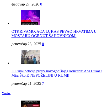
фебруар 27, 2026
0
OTKRIVAMO: ACA LUKAS PEVAO HRVATIMA U
MOSTARU OGRNUT ŠAHOVNICOM!
децембар 23, 2025
0
U Rumi peticija protiv novogodišnjeg koncerta: Aca Lukas i
Mira Škorić NEPOŽELJNI U RUMI!
децембар 21, 2025
7
Muzika