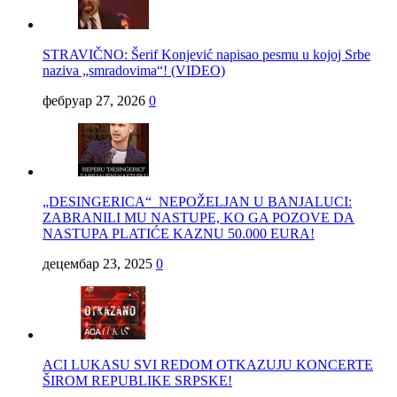
STRAVIČNO: Šerif Konjević napisao pesmu u kojoj Srbe
naziva „smradovima“! (VIDEO)
фебруар 27, 2026
0
„DESINGERICA“ NEPOŽELJAN U BANJALUCI:
ZABRANILI MU NASTUPE, KO GA POZOVE DA
NASTUPA PLATIĆE KAZNU 50.000 EURA!
децембар 23, 2025
0
ACI LUKASU SVI REDOM OTKAZUJU KONCERTE
ŠIROM REPUBLIKE SRPSKE!