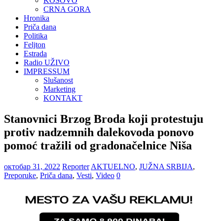
KOSOVO
CRNA GORA
Hronika
Priča dana
Politika
Feljton
Estrada
Radio UŽIVO
IMPRESSUM
Slušanost
Marketing
KONTAKT
Stanovnici Brzog Broda koji protestuju
protiv nadzemnih dalekovoda ponovo
pomoć tražili od gradonačelnice Niša
октобар 31, 2022
Reporter
AKTUELNO
,
JUŽNA SRBIJA
,
Preporuke
,
Priča dana
,
Vesti
,
Video
0