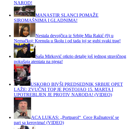
NAROD!
MANASTIR SLANCI POMAŽE
SIROMAŠNIMA I GLADNIMA!
Nestala devojčica iz Srbije Mia Rakić (9) u
Nemačkoj: Krenula u školu i od tada joj se gubi svaki trag!
Saša Mirković otkrio detalje još jednog stravičnog
pokušaja atentata na njega!
USKORO BIVŠI PREDSEDNIK SRBIJE OPET
LAŽE: ZVUČNI TOP JE POSTOJAO 15. MARTA I
UPOTREBLJEN JE PROTIV NARODA! (VIDEO)
ACA LUKAS: „Portparol“ Cece Ražnatović se
pari sa kerovima! (VIDEO)