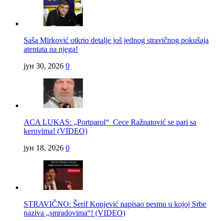
Saša Mirković otkrio detalje još jednog stravičnog pokušaja
atentata na njega!
јун 30, 2026
0
ACA LUKAS: „Portparol“ Cece Ražnatović se pari sa
kerovima! (VIDEO)
јун 18, 2026
0
STRAVIČNO: Šerif Konjević napisao pesmu u kojoj Srbe
naziva „smradovima“! (VIDEO)