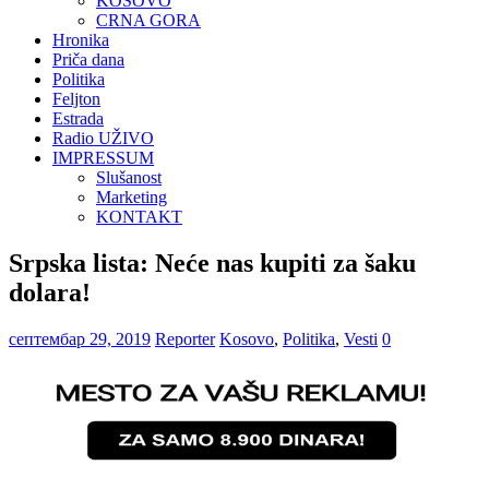
KOSOVO
CRNA GORA
Hronika
Priča dana
Politika
Feljton
Estrada
Radio UŽIVO
IMPRESSUM
Slušanost
Marketing
KONTAKT
Srpska lista: Neće nas kupiti za šaku
dolara!
септембар 29, 2019
Reporter
Kosovo
,
Politika
,
Vesti
0