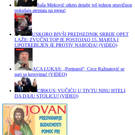
Saša Mirković otkrio detalje još jednog stravičnog
pokušaja atentata na njega!
USKORO BIVŠI PREDSEDNIK SRBIJE OPET
LAŽE: ZVUČNI TOP JE POSTOJAO 15. MARTA I
UPOTREBLJEN JE PROTIV NARODA! (VIDEO)
ACA LUKAS: „Portparol“ Cece Ražnatović se
pari sa kerovima! (VIDEO)
CIRKUS: VUČIĆU U TIVTU NISU HTELI
DA DAJU STOLICU! (VIDEO)