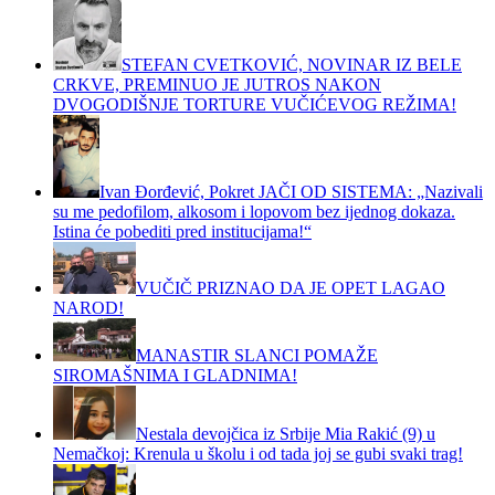
STEFAN CVETKOVIĆ, NOVINAR IZ BELE
CRKVE, PREMINUO JE JUTROS NAKON
DVOGODIŠNJE TORTURE VUČIĆEVOG REŽIMA!
Ivan Đorđević, Pokret JAČI OD SISTEMA: „Nazivali
su me pedofilom, alkosom i lopovom bez ijednog dokaza.
Istina će pobediti pred institucijama!“
VUČIČ PRIZNAO DA JE OPET LAGAO
NAROD!
MANASTIR SLANCI POMAŽE
SIROMAŠNIMA I GLADNIMA!
Nestala devojčica iz Srbije Mia Rakić (9) u
Nemačkoj: Krenula u školu i od tada joj se gubi svaki trag!