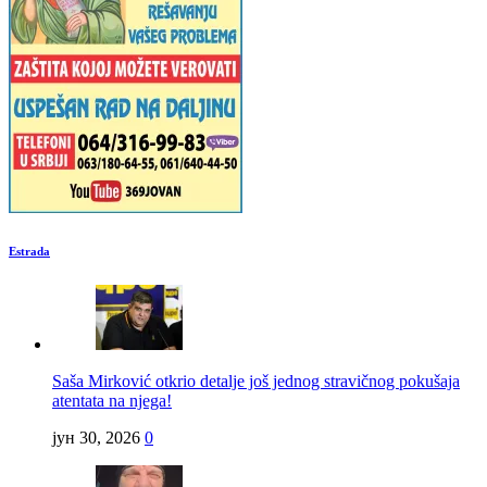
Estrada
Saša Mirković otkrio detalje još jednog stravičnog pokušaja
atentata na njega!
јун 30, 2026
0