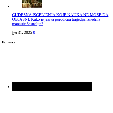
ČUDESNA ISCELJENJA KOJE NAUKA NE MOŽE DA
OBJASNI: Kako je jeziva porodična tragedija iznedrila
manastir Sestroljin?
јул 31, 2025
0
Pratite nas!