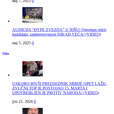
мај 7, 2025
0
AUDICIJA “HYPE ZVEZDA” U NIŠU! Ogroman odziv
kandidata, zainteresovanost NIKAD VEĆA! (VIDEO)
мај 5, 2025
0
Video
USKORO BIVŠI PREDSEDNIK SRBIJE OPET LAŽE:
ZVUČNI TOP JE POSTOJAO 15. MARTA I
UPOTREBLJEN JE PROTIV NARODA! (VIDEO)
јун 21, 2026
0