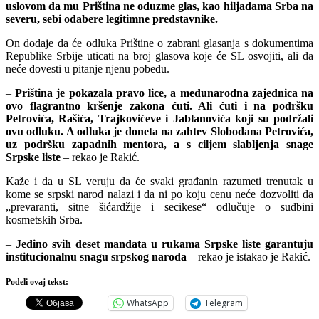
uslovom da mu Priština ne oduzme glas, kao hiljadama Srba na
severu, sebi odabere legitimne predstavnike.
On dodaje da će odluka Prištine o zabrani glasanja s dokumentima
Republike Srbije uticati na broj glasova koje će SL osvojiti, ali da
neće dovesti u pitanje njenu pobedu.
–
Priština je pokazala pravo lice, a međunarodna zajednica na
ovo flagrantno kršenje zakona ćuti. Ali ćuti i na podršku
Petrovića, Rašića, Trajkovićeve i Jablanovića koji su podržali
ovu odluku. A odluka je doneta na zahtev Slobodana Petrovića,
uz podršku zapadnih mentora, a s ciljem slabljenja snage
Srpske liste
– rekao je Rakić.
Kaže i da u SL veruju da će svaki građanin razumeti trenutak u
kome se srpski narod nalazi i da ni po koju cenu neće dozvoliti da
„prevaranti, sitne šićardžije i secikese“ odlučuje o sudbini
kosmetskih Srba.
–
Jedino svih deset mandata u rukama Srpske liste garantuju
institucionalnu snagu srpskog naroda
– rekao je istakao je Rakić.
Podeli ovaj tekst:
WhatsApp
Telegram