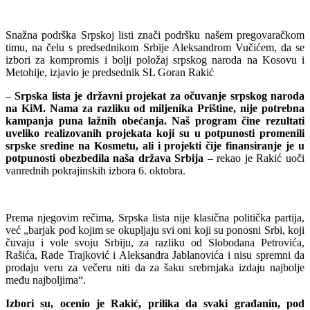
Snažna podrška Srpskoj listi znači podršku našem pregovaračkom
timu, na čelu s predsednikom Srbije Aleksandrom Vučićem, da se
izbori za kompromis i bolji položaj srpskog naroda na Kosovu i
Metohije, izjavio je predsednik SL Goran Rakić
–
Srpska lista je državni projekat za očuvanje srpskog naroda
na KiM. Nama za razliku od miljenika Prištine, nije potrebna
kampanja puna lažnih obećanja. Naš program čine rezultati
uveliko realizovanih projekata koji su u potpunosti promenili
srpske sredine na Kosmetu, ali i projekti čije finansiranje je u
potpunosti obezbedila naša država Srbija
– rekao je Rakić uoči
vanrednih pokrajinskih izbora 6. oktobra.
Prema njegovim rečima, Srpska lista nije klasična politička partija,
već „barjak pod kojim se okupljaju svi oni koji su ponosni Srbi, koji
čuvaju i vole svoju Srbiju, za razliku od Slobodana Petrovića,
Rašića, Rade Trajković i Aleksandra Jablanovića i nisu spremni da
prodaju veru za večeru niti da za šaku srebrnjaka izdaju najbolje
među najboljima“.
Izbori su, ocenio je Rakić, prilika da svaki građanin, pod