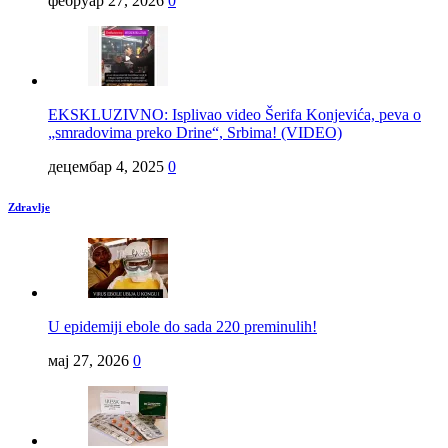
фебруар 27, 2026
0
EKSKLUZIVNO: Isplivao video Šerifa Konjevića, peva o
„smradovima preko Drine“, Srbima! (VIDEO)
децембар 4, 2025
0
Zdravlje
U epidemiji ebole do sada 220 preminulih!
мај 27, 2026
0