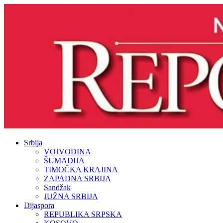
Srbija
VOJVODINA
ŠUMADIJA
TIMOČKA KRAJINA
ZAPADNA SRBIJA
Sandžak
JUŽNA SRBIJA
Dijaspora
REPUBLIKA SRPSKA