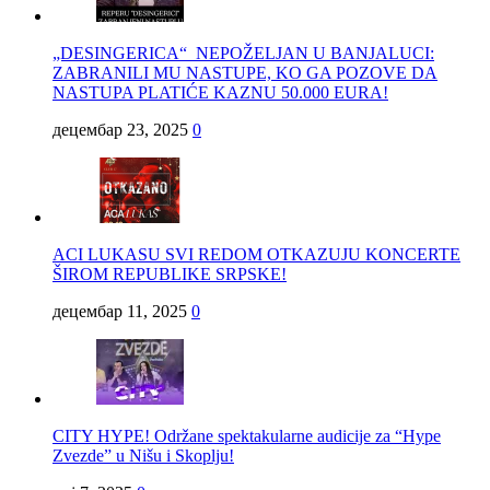
„DESINGERICA“ NEPOŽELJAN U BANJALUCI:
ZABRANILI MU NASTUPE, KO GA POZOVE DA
NASTUPA PLATIĆE KAZNU 50.000 EURA!
децембар 23, 2025
0
ACI LUKASU SVI REDOM OTKAZUJU KONCERTE
ŠIROM REPUBLIKE SRPSKE!
децембар 11, 2025
0
CITY HYPE! Održane spektakularne audicije za “Hype
Zvezde” u Nišu i Skoplju!