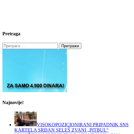
Pretraga
Претрага
за:
Najnovije!
VISOKOPOZICIONIRANI PRIPADNIK SNS
KARTELA SRĐAN SELEŠ ZVANI „PITBUL“