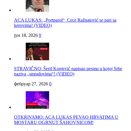
ACA LUKAS: „Portparol“ Cece Ražnatović se pari sa
kerovima! (VIDEO)
јун 18, 2026
0
STRAVIČNO: Šerif Konjević napisao pesmu u kojoj Srbe
naziva „smradovima“! (VIDEO)
фебруар 27, 2026
0
OTKRIVAMO: ACA LUKAS PEVAO HRVATIMA U
MOSTARU OGRNUT ŠAHOVNICOM!