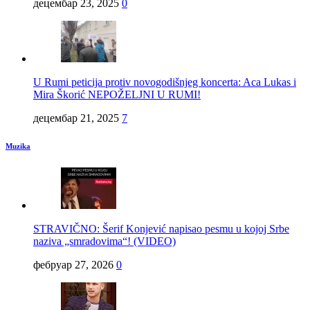
децембар 23, 2025
0
U Rumi peticija protiv novogodišnjeg koncerta: Aca Lukas i
Mira Škorić NEPOŽELJNI U RUMI!
децембар 21, 2025
7
Muzika
STRAVIČNO: Šerif Konjević napisao pesmu u kojoj Srbe
naziva „smradovima“! (VIDEO)
фебруар 27, 2026
0