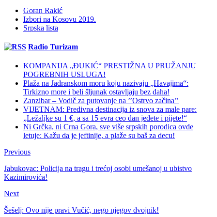
Goran Rakić
Izbori na Kosovu 2019.
Srpska lista
Radio Turizam
KOMPANIJA „ĐUKIĆ“ PRESTIŽNA U PRUŽANJU
POGREBNIH USLUGA!
Plaža na Jadranskom moru koju nazivaju „Havajima“:
Tirkizno more i beli šljunak ostavljaju bez daha!
Zanzibar – Vodič za putovanje na ’’Ostrvo začina’’
VIJETNAM: Predivna destinacija iz snova za male pare:
„Ležaljke su 1 €, a sa 15 evra ceo dan jedete i pijete!“
Ni Grčka, ni Crna Gora, sve više srpskih porodica ovde
letuje: Kažu da je jeftinije, a plaže su baš za decu!
Previous
Jabukovac: Policija na tragu i trećoj osobi umešanoj u ubistvo
Kazimirovića!
Next
Šešelj: Ovo nije pravi Vučić, nego njegov dvojnik!