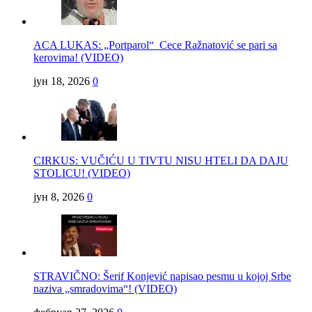
ACA LUKAS: „Portparol“ Cece Ražnatović se pari sa
kerovima! (VIDEO)
јун 18, 2026
0
CIRKUS: VUČIĆU U TIVTU NISU HTELI DA DAJU
STOLICU! (VIDEO)
јун 8, 2026
0
STRAVIČNO: Šerif Konjević napisao pesmu u kojoj Srbe
naziva „smradovima“! (VIDEO)