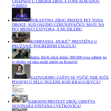
UHAPŠEN U LIBERIJI ZBOG 4 TONE KOKAINA!
(VIDEO)
ŠOKANTNO: ZBOG PRIJAVE PET TONA
DROGE, SUD OSUDIO UZBUNJIVAČICU MAJU NA
PET MESECI ZATVORA, A NE DILERE!
KOMPANIJA „ĐUKIĆ“ PRESTIŽNA U
PRUŽANJU POGREBNIH USLUGA!
Italija: Bivši oficir dobio 300.000 evra odštete jer
je oboleo od raka posle misije na Kosovu!
SAZNAJEMO: ZAŠTO SE VUČIĆ NIJE JUČE
POJAVIO U SELU DULENE KOD KRAGUJEVCA?
NARODNI PROTEST ZBOG UBISTVA
NOVINARA STEFANA CVETKOVIĆA!