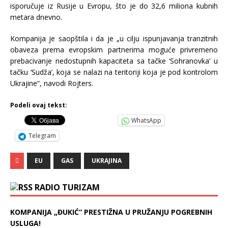
isporučuje iz Rusije u Evropu, što je do 32,6 miliona kubnih
metara dnevno.
Kompanija je saopštila i da je „u cilju ispunjavanja tranzitnih
obaveza prema evropskim partnerima moguće privremeno
prebacivanje nedostupnih kapaciteta sa tačke ‘Sohranovka’ u
tačku ‘Sudža’, koja se nalazi na teritoriji koja je pod kontrolom
Ukrajine“, navodi Rojters.
Podeli ovaj tekst:
WhatsApp
Telegram
EU
GAS
UKRAJINA
RADIO TURIZAM
KOMPANIJA „ĐUKIĆ“ PRESTIŽNA U PRUŽANJU POGREBNIH
USLUGA!