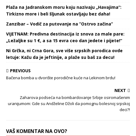
Plaža na Jadranskom moru koju nazivaju „Havajima“:
Tirkizno more i beli šljunak ostavljaju bez daha!
Zanzibar – Vodič za putovanje na ’’Ostrvo začina’’
VIJETNAM: Predivna destinacija iz snova za male pare:
„Ležaljke su 1 €, a sa 15 evra ceo dan jedete i pijete!“
Ni Grčka, ni Crna Gora, sve više srpskih porodica ovde
letuje: Kažu da je jeftinije, a plaže su baš za decu!
PREVIOUS
Bačena bomba u dvorište porodične kuće na Lekinom brdu!
NEXT
Zaharova podseća na bombardovanje Srbije osiromašenim
uranijumom: Gde su Andželine Džoli da pomognu bolesnoj srpskoj
deci?!
VAŠ KOMENTAR NA OVO?