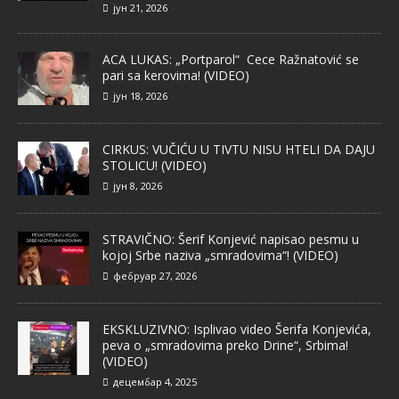
јун 21, 2026
ACA LUKAS: „Portparol“ Cece Ražnatović se
pari sa kerovima! (VIDEO)
јун 18, 2026
CIRKUS: VUČIĆU U TIVTU NISU HTELI DA DAJU
STOLICU! (VIDEO)
јун 8, 2026
STRAVIČNO: Šerif Konjević napisao pesmu u
kojoj Srbe naziva „smradovima“! (VIDEO)
фебруар 27, 2026
EKSKLUZIVNO: Isplivao video Šerifa Konjevića,
peva o „smradovima preko Drine“, Srbima!
(VIDEO)
децембар 4, 2025