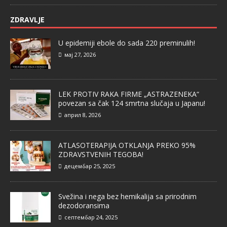
ZDRAVLJE
U epidemiji ebole do sada 220 preminulih!
мај 27, 2026
LEK PROTIV RAKA FIRME „ASTRAZENEKA“
povezan sa čak 124 smrtna slučaja u Japanu!
април 8, 2026
ATLASOTERAPIJA OTKLANJA PREKO 95%
ZDRAVSTVENIH TEGOBA!
децембар 25, 2025
Svežina i nega bez hemikalija sa prirodnim
dezodoransima
септембар 24, 2025