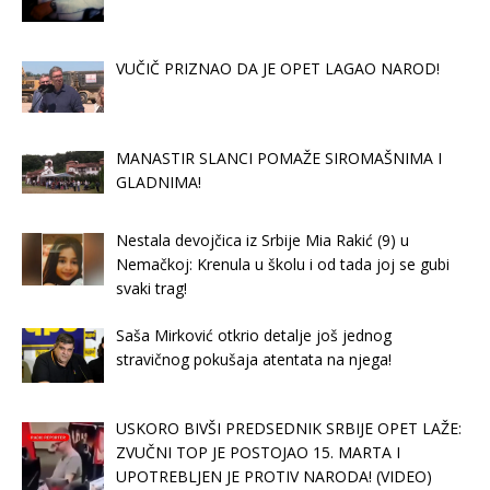
VUČIČ PRIZNAO DA JE OPET LAGAO NAROD!
MANASTIR SLANCI POMAŽE SIROMAŠNIMA I
GLADNIMA!
Nestala devojčica iz Srbije Mia Rakić (9) u
Nemačkoj: Krenula u školu i od tada joj se gubi
svaki trag!
Saša Mirković otkrio detalje još jednog
stravičnog pokušaja atentata na njega!
USKORO BIVŠI PREDSEDNIK SRBIJE OPET LAŽE:
ZVUČNI TOP JE POSTOJAO 15. MARTA I
UPOTREBLJEN JE PROTIV NARODA! (VIDEO)