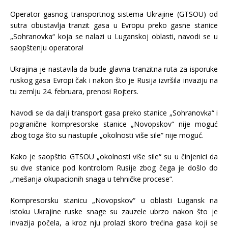
Operator gasnog transportnog sistema Ukrajine (GTSOU) od
sutra obustavlja tranzit gasa u Evropu preko gasne stanice
„Sohranovka“ koja se nalazi u Luganskoj oblasti, navodi se u
saopštenju operatora!
Ukrajina je nastavila da bude glavna tranzitna ruta za isporuke
ruskog gasa Evropi čak i nakon što je Rusija izvršila invaziju na
tu zemlju 24. februara, prenosi Rojters.
Navodi se da dalji transport gasa preko stanice „Sohranovka“ i
pogranične kompresorske stanice „Novopskov“ nije moguć
zbog toga što su nastupile „okolnosti više sile“ nije moguć.
Kako je saopštio GTSOU „okolnosti više sile“ su u činjenici da
su dve stanice pod kontrolom Rusije zbog čega je došlo do
„mešanja okupacionih snaga u tehničke procese“.
Kompresorsku stanicu „Novopskov“ u oblasti Lugansk na
istoku Ukrajine ruske snage su zauzele ubrzo nakon što je
invazija počela, a kroz nju prolazi skoro trećina gasa koji se