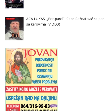
ACA LUKAS: „Portparol“ Cece Ražnatović se pari
sa kerovima! (VIDEO)