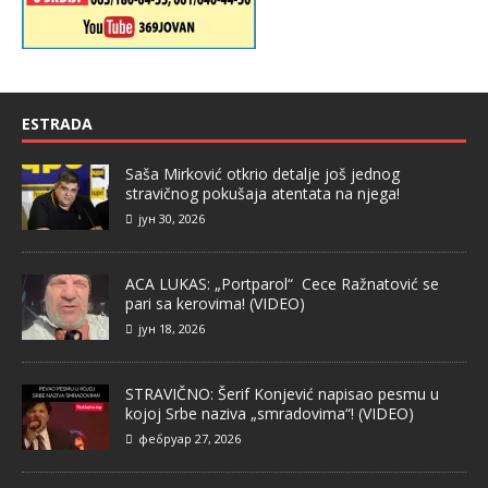
ESTRADA
Saša Mirković otkrio detalje još jednog
stravičnog pokušaja atentata na njega!
јун 30, 2026
ACA LUKAS: „Portparol“ Cece Ražnatović se
pari sa kerovima! (VIDEO)
јун 18, 2026
STRAVIČNO: Šerif Konjević napisao pesmu u
kojoj Srbe naziva „smradovima“! (VIDEO)
фебруар 27, 2026