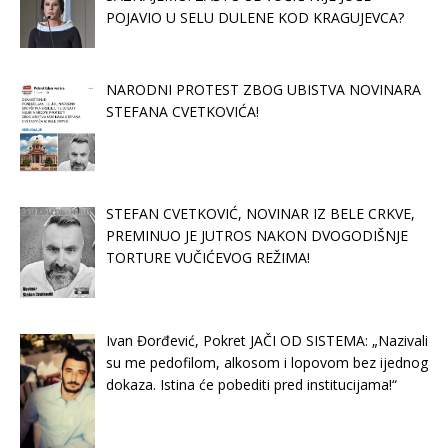
POJAVIO U SELU DULENE KOD KRAGUJEVCA?
NARODNI PROTEST ZBOG UBISTVA NOVINARA
STEFANA CVETKOVIĆA!
STEFAN CVETKOVIĆ, NOVINAR IZ BELE CRKVE,
PREMINUO JE JUTROS NAKON DVOGODIŠNJE
TORTURE VUČIĆEVOG REŽIMA!
Ivan Đorđević, Pokret JAČI OD SISTEMA: „Nazivali
su me pedofilom, alkosom i lopovom bez ijednog
dokaza. Istina će pobediti pred institucijama!“