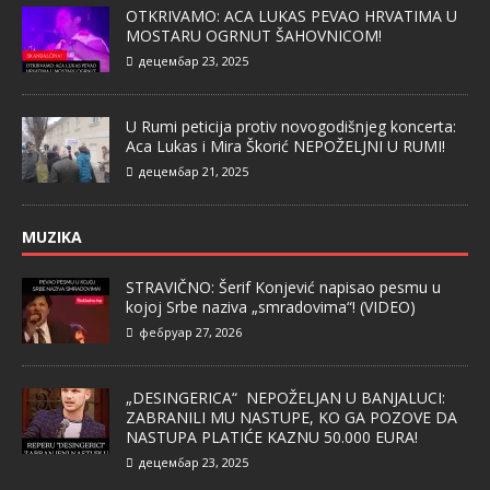
OTKRIVAMO: ACA LUKAS PEVAO HRVATIMA U
MOSTARU OGRNUT ŠAHOVNICOM!
децембар 23, 2025
U Rumi peticija protiv novogodišnjeg koncerta:
Aca Lukas i Mira Škorić NEPOŽELJNI U RUMI!
децембар 21, 2025
MUZIKA
STRAVIČNO: Šerif Konjević napisao pesmu u
kojoj Srbe naziva „smradovima“! (VIDEO)
фебруар 27, 2026
„DESINGERICA“ NEPOŽELJAN U BANJALUCI:
ZABRANILI MU NASTUPE, KO GA POZOVE DA
NASTUPA PLATIĆE KAZNU 50.000 EURA!
децембар 23, 2025