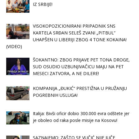
IZ SRBIJE!
VISOKOPOZICIONIRANI PRIPADNIK SNS
KARTELA SRĐAN SELEŠ ZVANI „PITBUL“
UHAPŠEN U LIBERIJI ZBOG 4 TONE KOKAINA!
(VIDEO)
ŠOKANTNO: ZBOG PRIJAVE PET TONA DROGE,
SUD OSUDIO UZBUNJIVAČICU MAJU NA PET
MESECI ZATVORA, A NE DILERE!
KOMPANIJA „ĐUKIĆ“ PRESTIŽNA U PRUŽANJU
POGREBNIH USLUGA!
Italija: Bivši oficir dobio 300.000 evra odštete jer
je oboleo od raka posle misije na Kosovu!
SAZNAJEMO: ZAŠTO SE VUČIĆ NIJE JUČE