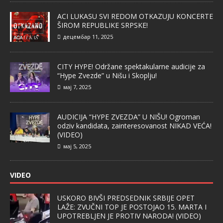
ACI LUKASU SVI REDOM OTKAZUJU KONCERTE
ŠIROM REPUBLIKE SRPSKE!
децембар 11, 2025
CITY HYPE! Održane spektakularne audicije za
“Hype Zvezde” u Nišu i Skoplju!
мај 7, 2025
AUDICIJA “HYPE ZVEZDA” U NIŠU! Ogroman
odziv kandidata, zainteresovanost NIKAD VEĆA!
(VIDEO)
мај 5, 2025
VIDEO
USKORO BIVŠI PREDSEDNIK SRBIJE OPET
LAŽE: ZVUČNI TOP JE POSTOJAO 15. MARTA I
UPOTREBLJEN JE PROTIV NARODA! (VIDEO)