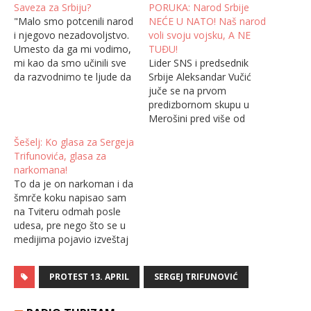
Saveza za Srbiju?
PORUKA: Narod Srbije
"Malo smo potcenili narod
NEĆE U NATO! Naš narod
i njegovo nezadovoljstvo.
voli svoju vojsku, A NE
Umesto da ga mi vodimo,
TUĐU!
mi kao da smo učinili sve
Lider SNS i predsednik
da razvodnimo te ljude da
Srbije Aleksandar Vučić
ih odbijemo od protesta.
juče se na prvom
Ja sam prestao da idem na
predizbornom skupu u
te proteste" - Sergej
Merošini pred više od
Trifunović
35.000 ljudi osvrnuo i na
Šešelj: Ko glasa za Sergeja
skorašnje navode
Trifunovića, glasa za
Đilasovog privatnog
narkomana!
kandidata, Zdravka
To da je on narkoman i da
Ponoša, kada je na pitanje
šmrče koku napisao sam
ulaska u NATO, rekao
na Tviteru odmah posle
"Nikad ne reci nikad" - A,
udesa, pre nego što se u
onima koji danas vama,
medijima pojavio izveštaj
koji se…
sa Vojnomedicinske
akademije. Trifunović je
PROTEST 13. APRIL
SERGEJ TRIFUNOVIĆ
tipična osoba koja koristi
kokain i koja će vrlo brzo
preći i na heroin.