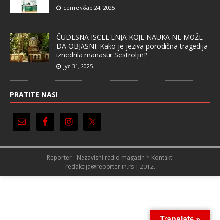
септембар 24, 2025
ČUDESNA ISCELJENJA KOJE NAUKA NE MOŽE
DA OBJASNI: Kako je jeziva porodična tragedija
iznedrila manastir Sestroljin?
јул 31, 2025
PRATITE NAS!
Reporter - Nezavisni radio magazin * Kontakt:
redakcija@reporter.in.rs | 2012.
Translate »