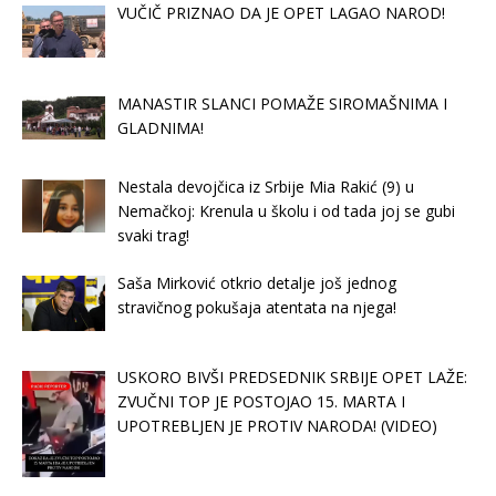
VUČIČ PRIZNAO DA JE OPET LAGAO NAROD!
MANASTIR SLANCI POMAŽE SIROMAŠNIMA I
GLADNIMA!
Nestala devojčica iz Srbije Mia Rakić (9) u
Nemačkoj: Krenula u školu i od tada joj se gubi
svaki trag!
Saša Mirković otkrio detalje još jednog
stravičnog pokušaja atentata na njega!
USKORO BIVŠI PREDSEDNIK SRBIJE OPET LAŽE:
ZVUČNI TOP JE POSTOJAO 15. MARTA I
UPOTREBLJEN JE PROTIV NARODA! (VIDEO)