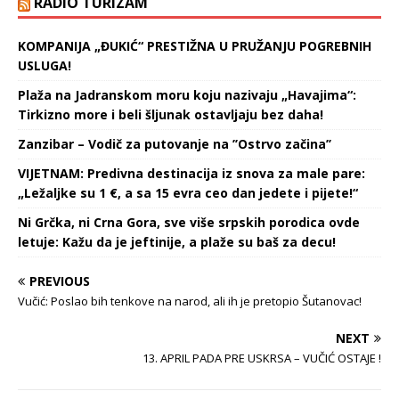
RADIO TURIZAM
KOMPANIJA „ĐUKIĆ“ PRESTIŽNA U PRUŽANJU POGREBNIH
USLUGA!
Plaža na Jadranskom moru koju nazivaju „Havajima“:
Tirkizno more i beli šljunak ostavljaju bez daha!
Zanzibar – Vodič za putovanje na ’’Ostrvo začina’’
VIJETNAM: Predivna destinacija iz snova za male pare:
„Ležaljke su 1 €, a sa 15 evra ceo dan jedete i pijete!“
Ni Grčka, ni Crna Gora, sve više srpskih porodica ovde
letuje: Kažu da je jeftinije, a plaže su baš za decu!
PREVIOUS
Vučić: Poslao bih tenkove na narod, ali ih je pretopio Šutanovac!
NEXT
13. APRIL PADA PRE USKRSA – VUČIĆ OSTAJE !