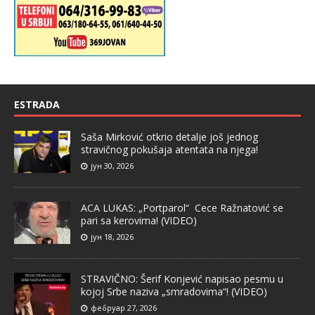
ESTRADA
Saša Mirković otkrio detalje još jednog
stravičnog pokušaja atentata na njega!
јун 30, 2026
ACA LUKAS: „Portparol“ Cece Ražnatović se
pari sa kerovima! (VIDEO)
јун 18, 2026
STRAVIČNO: Šerif Konjević napisao pesmu u
kojoj Srbe naziva „smradovima“! (VIDEO)
фебруар 27, 2026