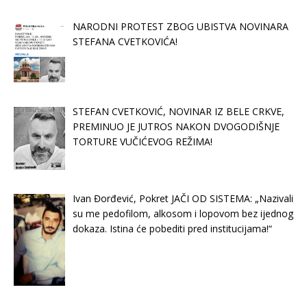
NARODNI PROTEST ZBOG UBISTVA NOVINARA
STEFANA CVETKOVIĆA!
STEFAN CVETKOVIĆ, NOVINAR IZ BELE CRKVE,
PREMINUO JE JUTROS NAKON DVOGODIŠNJE
TORTURE VUČIĆEVOG REŽIMA!
Ivan Đorđević, Pokret JAČI OD SISTEMA: „Nazivali
su me pedofilom, alkosom i lopovom bez ijednog
dokaza. Istina će pobediti pred institucijama!“