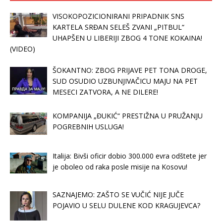
VISOKOPOZICIONIRANI PRIPADNIK SNS
KARTELA SRĐAN SELEŠ ZVANI „PITBUL“
UHAPŠEN U LIBERIJI ZBOG 4 TONE KOKAINA!
(VIDEO)
ŠOKANTNO: ZBOG PRIJAVE PET TONA DROGE,
SUD OSUDIO UZBUNJIVAČICU MAJU NA PET
MESECI ZATVORA, A NE DILERE!
KOMPANIJA „ĐUKIĆ“ PRESTIŽNA U PRUŽANJU
POGREBNIH USLUGA!
Italija: Bivši oficir dobio 300.000 evra odštete jer
je oboleo od raka posle misije na Kosovu!
SAZNAJEMO: ZAŠTO SE VUČIĆ NIJE JUČE
POJAVIO U SELU DULENE KOD KRAGUJEVCA?