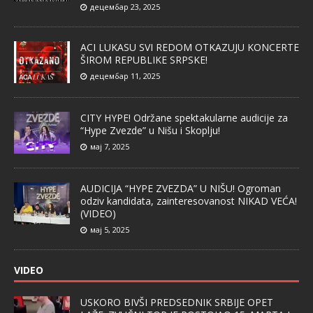
децембар 23, 2025
ACI LUKASU SVI REDOM OTKAZUJU KONCERTE
ŠIROM REPUBLIKE SRPSKE!
децембар 11, 2025
CITY HYPE! Održane spektakularne audicije za
“Hype Zvezde” u Nišu i Skoplju!
мај 7, 2025
AUDICIJA “HYPE ZVEZDA” U NIŠU! Ogroman
odziv kandidata, zainteresovanost NIKAD VEĆA!
(VIDEO)
мај 5, 2025
VIDEO
USKORO BIVŠI PREDSEDNIK SRBIJE OPET