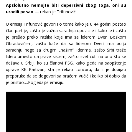
Apslolutno nemojte biti depersivni zbog toga, oni su
uradili posao —
rekao je Trifunović.
U emisiji Trifunović govori i o tome kako je u 44 godini postao
član partije, zašto je važna saradnja opozicije i kako je i zašto
je prešao preko razlika koje ima sa liderom Dveri Boškom
Obradovićem, zašto kaže da sa liderom Dveri ima bolju
saradnju nego sa drugim „našim“ liderima, zašto Srbi traže
lidera umesto da prave sistem, zašto svet ćuti na ono što se
dešava u Srbiji, ko su članovi PSG, kako gleda na saopštenje
uprave KK Partizan, šta je rekao Lončaru, da li je dobijao
preporuke da se dogovori sa braćom Vučić i koliko bi dobio da
je pristao….Pogledajte emisiju.