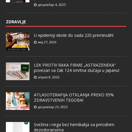
децембар 4, 2025
ZDRAVLJE
U epidemiji ebole do sada 220 preminulih!
мај 27, 2026
LEK PROTIV RAKA FIRME „ASTRAZENEKA“
povezan sa čak 124 smrtna slučaja u Japanu!
април 8, 2026
ATLASOTERAPIJA OTKLANJA PREKO 95%
ZDRAVSTVENIH TEGOBA!
децембар 25, 2025
Svežina i nega bez hemikalija sa prirodnim
dezodoransima