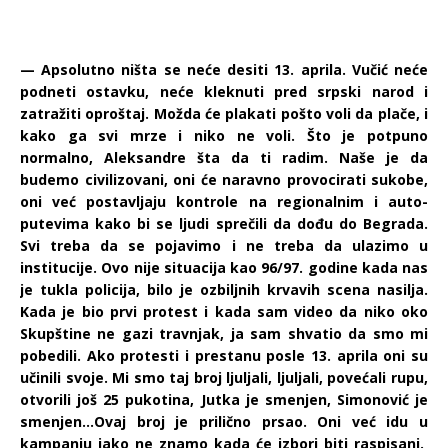
— Apsolutno ništa se neće desiti 13. aprila. Vučić neće
podneti ostavku, neće kleknuti pred srpski narod i
zatražiti oproštaj. Možda će plakati pošto voli da plače, i
kako ga svi mrze i niko ne voli. Što je potpuno
normalno, Aleksandre šta da ti radim. Naše je da
budemo civilizovani, oni će naravno provocirati sukobe,
oni već postavljaju kontrole na regionalnim i auto-
putevima kako bi se ljudi sprečili da dođu do Begrada.
Svi treba da se pojavimo i ne treba da ulazimo u
institucije. Ovo nije situacija kao 96/97. godine kada nas
je tukla policija, bilo je ozbiljnih krvavih scena nasilja.
Kada je bio prvi protest i kada sam video da niko oko
Skupštine ne gazi travnjak, ja sam shvatio da smo mi
pobedili. Ako protesti i prestanu posle 13. aprila oni su
učinili svoje. Mi smo taj broj ljuljali, ljuljali, povećali rupu,
otvorili još 25 pukotina, Jutka je smenjen, Simonović je
smenjen…Ovaj broj je prilično prsao. Oni već idu u
kampanju iako ne znamo kada će izbori biti raspisani.