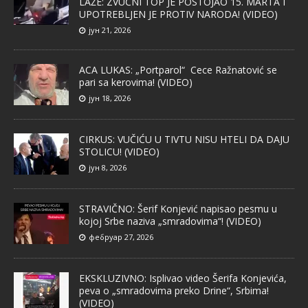
LAŽE: ZVUČNI TOP JE POSTOJAO 15. MARTA I
UPOTREBLJEN JE PROTIV NARODA! (VIDEO)
јун 21, 2026
ACA LUKAS: „Portparol“ Cece Ražnatović se
pari sa kerovima! (VIDEO)
јун 18, 2026
CIRKUS: VUČIĆU U TIVTU NISU HTELI DA DAJU
STOLICU! (VIDEO)
јун 8, 2026
STRAVIČNO: Šerif Konjević napisao pesmu u
kojoj Srbe naziva „smradovima“! (VIDEO)
фебруар 27, 2026
EKSKLUZIVNO: Isplivao video Šerifa Konjevića,
peva o „smradovima preko Drine“, Srbima!
(VIDEO)