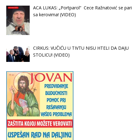
ACA LUKAS: „Portparol“ Cece Ražnatović se pari
sa kerovima! (VIDEO)
CIRKUS: VUČIĆU U TIVTU NISU HTELI DA DAJU
STOLICU! (VIDEO)