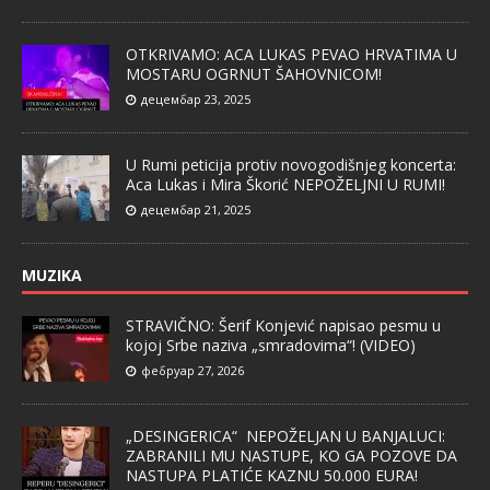
OTKRIVAMO: ACA LUKAS PEVAO HRVATIMA U
MOSTARU OGRNUT ŠAHOVNICOM!
децембар 23, 2025
U Rumi peticija protiv novogodišnjeg koncerta:
Aca Lukas i Mira Škorić NEPOŽELJNI U RUMI!
децембар 21, 2025
MUZIKA
STRAVIČNO: Šerif Konjević napisao pesmu u
kojoj Srbe naziva „smradovima“! (VIDEO)
фебруар 27, 2026
„DESINGERICA“ NEPOŽELJAN U BANJALUCI:
ZABRANILI MU NASTUPE, KO GA POZOVE DA
NASTUPA PLATIĆE KAZNU 50.000 EURA!