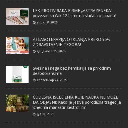
LEK PROTIV RAKA FIRME „ASTRAZENEKA“
povezan sa čak 124 smrtna slučaja u Japanu!
април 8, 2026
ATLASOTERAPIJA OTKLANJA PREKO 95%
ZDRAVSTVENIH TEGOBA!
децембар 25, 2025
Svežina i nega bez hemikalija sa prirodnim
dezodoransima
септембар 24, 2025
ČUDESNA ISCELJENJA KOJE NAUKA NE MOŽE
DA OBJASNI: Kako je jeziva porodična tragedija
iznedrila manastir Sestroljin?
јул 31, 2025