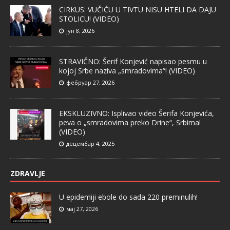
CIRKUS: VUČIĆU U TIVTU NISU HTELI DA DAJU
STOLICU! (VIDEO)
јун 8, 2026
STRAVIČNO: Šerif Konjević napisao pesmu u
kojoj Srbe naziva „smradovima“! (VIDEO)
фебруар 27, 2026
EKSKLUZIVNO: Isplivao video Šerifa Konjevića,
peva o „smradovima preko Drine“, Srbima!
(VIDEO)
децембар 4, 2025
ZDRAVLJE
U epidemiji ebole do sada 220 preminulih!
мај 27, 2026