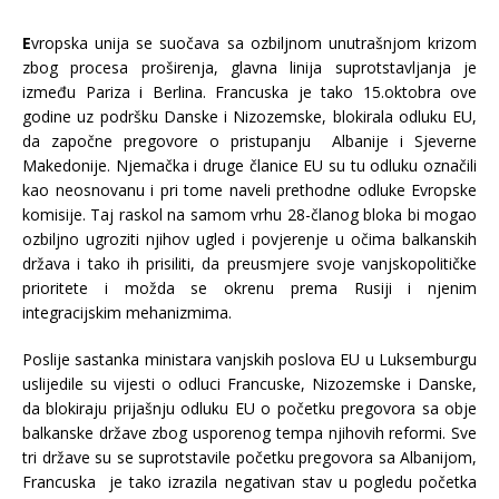
E
vropska unija se suočava sa ozbiljnom unutrašnjom krizom
zbog procesa proširenja, glavna linija suprotstavljanja je
između Pariza i Berlina. Francuska je tako 15.oktobra ove
godine uz podršku Danske i Nizozemske, blokirala odluku EU,
da započne pregovore o pristupanju Albanije i Sjeverne
Makedonije. Njemačka i druge članice EU su tu odluku označili
kao neosnovanu i pri tome naveli prethodne odluke Evropske
komisije. Taj raskol na samom vrhu 28-članog bloka bi mogao
ozbiljno ugroziti njihov ugled i povjerenje u očima balkanskih
država i tako ih prisiliti, da preusmjere svoje vanjskopolitičke
prioritete i možda se okrenu prema Rusiji i njenim
integracijskim mehanizmima.
Poslije sastanka ministara vanjskih poslova EU u Luksemburgu
uslijedile su vijesti o odluci Francuske, Nizozemske i Danske,
da blokiraju prijašnju odluku EU o početku pregovora sa obje
balkanske države zbog usporenog tempa njihovih reformi. Sve
tri države su se suprotstavile početku pregovora sa Albanijom,
Francuska je tako izrazila negativan stav u pogledu početka