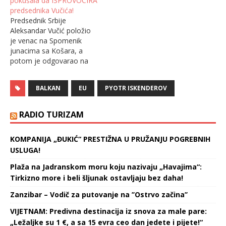
pokušala da ISPROVOCIRA
medija u Srbiji i
Danska nije uspela da se
predsednika Vučića!
informacije o nasilju i
plasira u finale Evropskog
Predsednik Srbije
zastrašivanju novinara u
prvenstva, pošto je u
Aleksandar Vučić položio
zemlji koja teži da postane
sredu uveče na
je venac na Spomenik
deo EU. Na 11. sastanku
londonskom Vembliju
junacima sa Košara, a
Parlamentarnog odbora
izgubila od Engleske posle
potom je odgovarao na
za stabilizaciju…
produžetaka 1:2.
pitanja novinara.
Pobedonosni pogodak
Novinarka sa piratske
postigao je…
BALKAN
EU
PYOTR ISKENDEROV
televizije N1 iz
Luksemburga koja ilegalno
reemituje svoj program u
RADIO TURIZAM
Srbiji preko tajkunskog
SBB kablovskog sistema
KOMPANIJA „ĐUKIĆ“ PRESTIŽNA U PRUŽANJU POGREBNIH
upitala je predsednika
USLUGA!
kakav je stav Srbije o
tome što se u…
Plaža na Jadranskom moru koju nazivaju „Havajima“:
Tirkizno more i beli šljunak ostavljaju bez daha!
Zanzibar – Vodič za putovanje na ’’Ostrvo začina’’
VIJETNAM: Predivna destinacija iz snova za male pare:
„Ležaljke su 1 €, a sa 15 evra ceo dan jedete i pijete!“