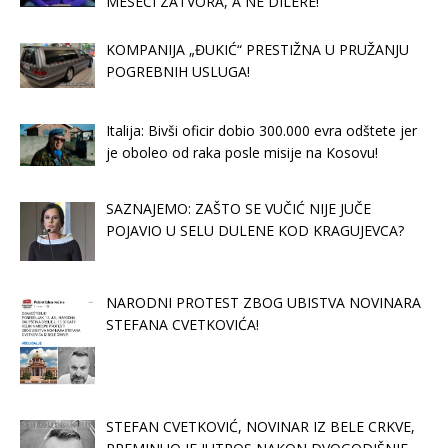
MESECI ZATVORA, A NE DILERE!
KOMPANIJA „ĐUKIĆ“ PRESTIŽNA U PRUŽANJU
POGREBNIH USLUGA!
Italija: Bivši oficir dobio 300.000 evra odštete jer
je oboleo od raka posle misije na Kosovu!
SAZNAJEMO: ZAŠTO SE VUČIĆ NIJE JUČE
POJAVIO U SELU DULENE KOD KRAGUJEVCA?
NARODNI PROTEST ZBOG UBISTVA NOVINARA
STEFANA CVETKOVIĆA!
STEFAN CVETKOVIĆ, NOVINAR IZ BELE CRKVE,