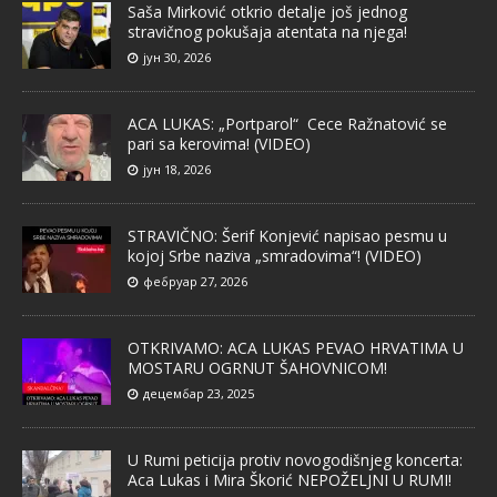
Saša Mirković otkrio detalje još jednog
stravičnog pokušaja atentata na njega!
јун 30, 2026
ACA LUKAS: „Portparol“ Cece Ražnatović se
pari sa kerovima! (VIDEO)
јун 18, 2026
STRAVIČNO: Šerif Konjević napisao pesmu u
kojoj Srbe naziva „smradovima“! (VIDEO)
фебруар 27, 2026
OTKRIVAMO: ACA LUKAS PEVAO HRVATIMA U
MOSTARU OGRNUT ŠAHOVNICOM!
децембар 23, 2025
U Rumi peticija protiv novogodišnjeg koncerta:
Aca Lukas i Mira Škorić NEPOŽELJNI U RUMI!