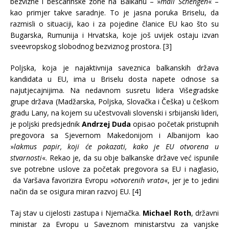
bezvizne i bescarinske zone na Balkanu – »
mali Schengen
« –
kao primjer takve saradnje. To je jasna poruka Briselu, da
razmisli o situaciji, kao i za pojedine članice EU kao što su
Bugarska, Rumunija i Hrvatska, koje još uvijek ostaju izvan
sveevropskog slobodnog bezviznog prostora. [3]
Poljska, koja je najaktivnija saveznica balkanskih država
kandidata u EU, ima u Briselu dosta napete odnose sa
najutjecajnijima. Na nedavnom susretu lidera Višegradske
grupe država (Madžarska, Poljska, Slovačka i Češka) u češkom
gradu Lany, na kojem su učestvovali slovenski i srbijanski lideri,
je poljski predsjednik
Andrzej Duda
opisao početak pristupnih
pregovora sa Sjevernom Makedonijom i Albanijom kao
»
lakmus papir, koji će pokazati, kako je EU otvorena u
stvarnosti
«. Rekao je, da su obje balkanske države već ispunile
sve potrebne uslove za početak pregovora sa EU i naglasio,
da Varšava favorizira Evropu »
otvorenih vrata
«, jer je to jedini
način da se osigura miran razvoj EU. [4]
Taj stav u cijelosti zastupa i Njemačka.
Michael Roth
, državni
ministar za Evropu u Saveznom ministarstvu za vanjske