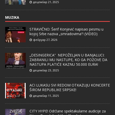
децембар 21, 2025
MUZIKA
STRAVIČNO: Šerif Konjević napisao pesmu u
kojoj Srbe naziva „smradovima“! (VIDEO)
фебруар 27, 2026
„DESINGERICA“ NEPOŽELJAN U BANJALUCI:
ZABRANILI MU NASTUPE, KO GA POZOVE DA
NASTUPA PLATIĆE KAZNU 50.000 EURA!
децембар 23, 2025
ACI LUKASU SVI REDOM OTKAZUJU KONCERTE
ŠIROM REPUBLIKE SRPSKE!
децембар 11, 2025
CITY HYPE! Održane spektakularne audicije za