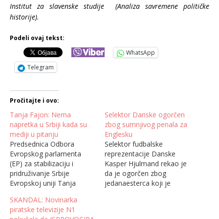
Institut za slavenske studije (Analiza savremene političke
historije).
Podeli ovaj tekst:
WhatsApp
Telegram
Pročitajte i ovo:
Tanja Fajon: Nema
Selektor Danske ogorčen
napretka u Srbiji kada su
zbog sumnjivog penala za
mediji u pitanju
Englesku
Predsednica Odbora
Selektor fudbalske
Evropskog parlamenta
reprezentacije Danske
(EP) za stabilizaciju i
Kasper Hjulmand rekao je
pridruživanje Srbije
da je ogorčen zbog
Evropskoj uniji Tanja
jedanaesterca koji je
Fajon izjavila je danas u
dosuđen za Englesku
SKANDAL: Novinarka
Beogradu da je brine
u polufinalnoj utakmici
piratske televizije N1
situacija sa slobodom
Evropskog prvenstva.