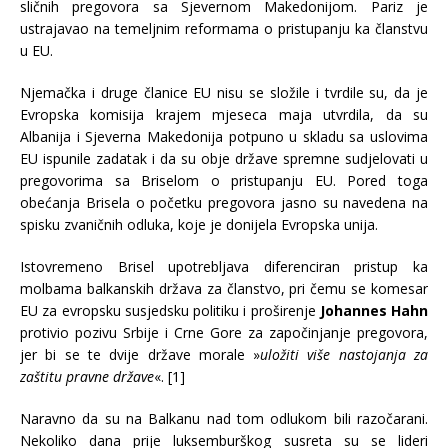
sličnih pregovora sa Sjevernom Makedonijom. Pariz je
ustrajavao na temeljnim reformama o pristupanju ka članstvu
u EU.
Njemačka i druge članice EU nisu se složile i tvrdile su, da je
Evropska komisija krajem mjeseca maja utvrdila, da su
Albanija i Sjeverna Makedonija potpuno u skladu sa uslovima
EU ispunile zadatak i da su obje države spremne sudjelovati u
pregovorima sa Briselom o pristupanju EU. Pored toga
obećanja Brisela o početku pregovora jasno su navedena na
spisku zvaničnih odluka, koje je donijela Evropska unija.
Istovremeno Brisel upotrebljava diferenciran pristup ka
molbama balkanskih država za članstvo, pri čemu se komesar
EU za evropsku susjedsku politiku i proširenje
Johannes Hahn
protivio pozivu Srbije i Crne Gore za započinjanje pregovora,
jer bi se te dvije države morale »
uložiti više nastojanja za
zaštitu pravne države
«. [1]
Naravno da su na Balkanu nad tom odlukom bili razočarani.
Nekoliko dana prije luksemburškog susreta su se lideri