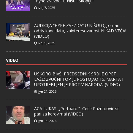
“Hype Zvezde” u Nišu i Skoplju!
мај 7, 2025
AUDICIJA “HYPE ZVEZDA” U NIŠU! Ogroman
odziv kandidata, zainteresovanost NIKAD VEĆA!
(VIDEO)
мај 5, 2025
VIDEO
USKORO BIVŠI PREDSEDNIK SRBIJE OPET
LAŽE: ZVUČNI TOP JE POSTOJAO 15. MARTA I
UPOTREBLJEN JE PROTIV NARODA! (VIDEO)
јун 21, 2026
ACA LUKAS: „Portparol“ Cece Ražnatović se
pari sa kerovima! (VIDEO)
јун 18, 2026