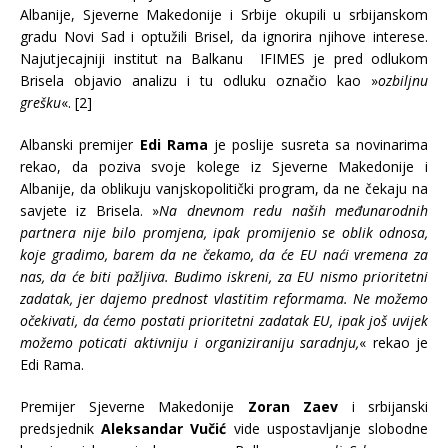
Albanije, Sjeverne Makedonije i Srbije okupili u srbijanskom
gradu Novi Sad i optužili Brisel, da ignorira njihove interese.
Najutjecajniji institut na Balkanu IFIMES je pred odlukom
Brisela objavio analizu i tu odluku označio kao »
ozbiljnu
grešku
«. [2]
Albanski premijer
Edi Rama
je poslije susreta sa novinarima
rekao, da poziva svoje kolege iz Sjeverne Makedonije i
Albanije, da oblikuju vanjskopolitički program, da ne čekaju na
savjete iz Brisela. »
Na dnevnom redu naših međunarodnih
partnera nije bilo promjena, ipak promijenio se oblik odnosa,
koje gradimo, barem da ne čekamo, da će EU naći vremena za
nas, da će biti pažljiva. Budimo iskreni, za EU nismo prioritetni
zadatak, jer dajemo prednost vlastitim reformama. Ne možemo
očekivati, da ćemo postati prioritetni zadatak EU, ipak još uvijek
možemo poticati aktivniju i organiziraniju saradnju,
« rekao je
Edi Rama.
Premijer Sjeverne Makedonije
Zoran Zaev
i srbijanski
predsjednik
Aleksandar Vučić
vide uspostavljanje slobodne