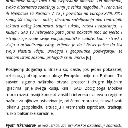
probuđene Rusije tako i od sveprisutne Amerike. Da ponovimo,
svaka alternativa sadašnjoj Uniji je velika nagodba ili Francuske
ili Njemačke sa Rusijom. A to je povratak na Europu XVIII, XIX i
ranog XX stoljeća – dakle, direktna sučeljavanja oko centralnih
sektora našeg kontinenta, trajni sukobi, ratovi i razaranja. I
Rusija i SAD su nebrojeno puta jasno pokazali moć da vješto i
istrajno sprovode svoje vanjskopolitičke zadaće, kao i strast i
viziju u artikuliranju istog. Vrijeme je da i Brisel počne da živi
svoju vlastitu ideju. Biologija i geopolitika podvrgavaju se
jednom istom zakonu: prilagodi se ili umri
.« [6]
Posljednji događaji u Briselu su, dakle, još jedan pokazatelj
ozbiljnog potkopavanja uloge Evropske unije na Balkanu. To
sasvim sigurno naširoko otvara prostor i drugim ključnim
igračima, prije svega Rusiji, Kini i SAD. Zbog toga Moskva
mora razviti jasniji koncept vlastitih interesa i ciljeva u regiji te
načine za njihovo ostvarivanje, pri čemu mora uvijek uvažavati
lokalnu geopolitičku situaciju i vremenski isprobanu tradiciju
rusko-balkanske saradnje.
Pyotr Iskenderov
, je viši istraživač pri Ruskoj akademiji znanosti,