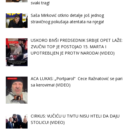
svaki trag!
Saša Mirković otkrio detalje još jednog
stravičnog pokušaja atentata na njega!
USKORO BIVŠI PREDSEDNIK SRBIJE OPET LAŽE:
ZVUČNI TOP JE POSTOJAO 15. MARTA I
UPOTREBLJEN JE PROTIV NARODA! (VIDEO)
ACA LUKAS: „Portparol“ Cece Ražnatović se pari
sa kerovima! (VIDEO)
CIRKUS: VUČIĆU U TIVTU NISU HTELI DA DAJU
STOLICU! (VIDEO)