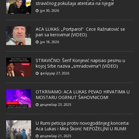
stravičnog pokušaja atentata na njega!
јун 30, 2026
ACA LUKAS: „Portparol“ Cece Ražnatović se
pari sa kerovima! (VIDEO)
јун 18, 2026
STRAVIČNO: Šerif Konjević napisao pesmu u
kojoj Srbe naziva „smradovima“! (VIDEO)
фебруар 27, 2026
OTKRIVAMO: ACA LUKAS PEVAO HRVATIMA U
MOSTARU OGRNUT ŠAHOVNICOM!
децембар 23, 2025
U Rumi peticija protiv novogodišnjeg koncerta:
Aca Lukas i Mira Škorić NEPOŽELJNI U RUMI!
децембар 21, 2025