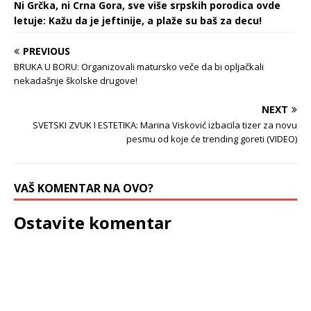
Ni Grčka, ni Crna Gora, sve više srpskih porodica ovde
letuje: Kažu da je jeftinije, a plaže su baš za decu!
PREVIOUS
BRUKA U BORU: Organizovali matursko veče da bi opljačkali
nekadašnje školske drugove!
NEXT
SVETSKI ZVUK I ESTETIKA: Marina Visković izbacila tizer za novu
pesmu od koje će trending goreti (VIDEO)
VAŠ KOMENTAR NA OVO?
Ostavite komentar