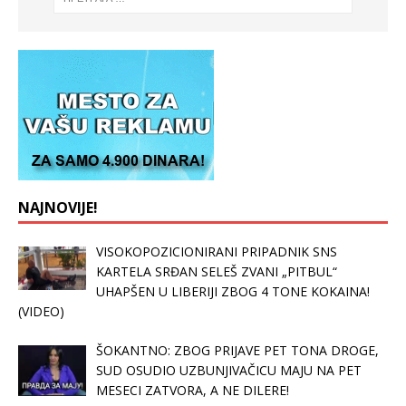
NAJNOVIJE!
VISOKOPOZICIONIRANI PRIPADNIK SNS
KARTELA SRĐAN SELEŠ ZVANI „PITBUL“
UHAPŠEN U LIBERIJI ZBOG 4 TONE KOKAINA!
(VIDEO)
ŠOKANTNO: ZBOG PRIJAVE PET TONA DROGE,
SUD OSUDIO UZBUNJIVAČICU MAJU NA PET
MESECI ZATVORA, A NE DILERE!