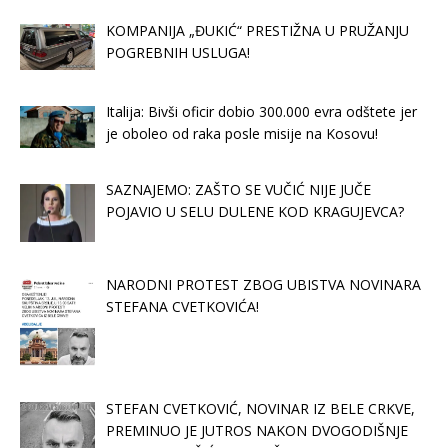
KOMPANIJA „ĐUKIĆ“ PRESTIŽNA U PRUŽANJU
POGREBNIH USLUGA!
Italija: Bivši oficir dobio 300.000 evra odštete jer
je oboleo od raka posle misije na Kosovu!
SAZNAJEMO: ZAŠTO SE VUČIĆ NIJE JUČE
POJAVIO U SELU DULENE KOD KRAGUJEVCA?
NARODNI PROTEST ZBOG UBISTVA NOVINARA
STEFANA CVETKOVIĆA!
STEFAN CVETKOVIĆ, NOVINAR IZ BELE CRKVE,
PREMINUO JE JUTROS NAKON DVOGODIŠNJE