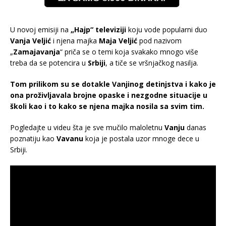
U novoj emisiji na
„
Hajp“ televiziji
koju vode popularni duo
Vanja Veljić
i njena majka
Maja Veljić
pod nazivom
„
Zamajavanja
“ priča se o temi koja svakako mnogo više
treba da se potencira u
Srbiji
, a tiče se vršnjačkog nasilja.
Tom prilikom su se dotakle Vanjinog detinjstva i kako je
ona proživljavala brojne opaske i nezgodne situacije u
školi kao i to kako se njena majka nosila sa svim tim.
Pogledajte u videu šta je sve mučilo maloletnu
Vanju
danas
poznatiju kao
Vavanu
koja je postala uzor mnoge dece u
Srbiji.