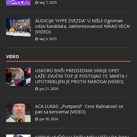
мај 7, 2025
AUDICIJA “HYPE ZVEZDA” U NIŠU! Ogroman
odziv kandidata, zainteresovanost NIKAD VEĆA!
(VIDEO)
мај 5, 2025
VIDEO
USKORO BIVŠI PREDSEDNIK SRBIJE OPET
LAŽE: ZVUČNI TOP JE POSTOJAO 15. MARTA I
UPOTREBLJEN JE PROTIV NARODA! (VIDEO)
јун 21, 2026
ACA LUKAS: „Portparol“ Cece Ražnatović se
pari sa kerovima! (VIDEO)
јун 18, 2026