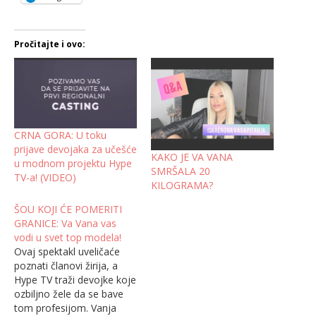
Pročitajte i ovo:
CRNA GORA: U toku
prijave devojaka za učešće
KAKO JE VA VANA
u modnom projektu Hype
SMRŠALA 20
TV-a! (VIDEO)
KILOGRAMA?
ŠOU KOJI ĆE POMERITI
GRANICE: Va Vana vas
vodi u svet top modela!
Ovaj spektakl uveličaće
poznati članovi žirija, a
Hype TV traži devojke koje
ozbiljno žele da se bave
tom profesijom. Vanja