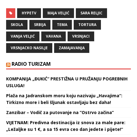
Veljić je devojka čiji
je YouTube kanal Va
HYPETV
MAJA VELJIĆ
SARA RELJIC
Vana za kratko vreme
postao veoma popularan
SKOLA
SRBIJA
TEMA
TORTURA
među njenim mlađom
populacijom, ali i među
VANJA VELJIĆ
VAVANA
VRSNJACI
svim drugim devojkama
koje je zaintrigiralo da
VRSNJACKO NASILJE
ZAMAJAVANJA
pogledaju po čemu se
to Vanjini vlogovi
RADIO TURIZAM
razlikuju…
KOMPANIJA „ĐUKIĆ“ PRESTIŽNA U PRUŽANJU POGREBNIH
USLUGA!
Plaža na Jadranskom moru koju nazivaju „Havajima“:
Tirkizno more i beli šljunak ostavljaju bez daha!
Zanzibar – Vodič za putovanje na ’’Ostrvo začina’’
VIJETNAM: Predivna destinacija iz snova za male pare:
„Ležaljke su 1 €, a sa 15 evra ceo dan jedete i pijete!“