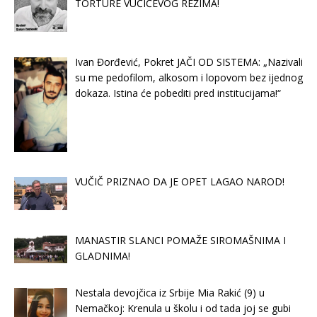
TORTURE VUČIĆEVOG REŽIMA!
Ivan Đorđević, Pokret JAČI OD SISTEMA: „Nazivali
su me pedofilom, alkosom i lopovom bez ijednog
dokaza. Istina će pobediti pred institucijama!“
VUČIČ PRIZNAO DA JE OPET LAGAO NAROD!
MANASTIR SLANCI POMAŽE SIROMAŠNIMA I
GLADNIMA!
Nestala devojčica iz Srbije Mia Rakić (9) u
Nemačkoj: Krenula u školu i od tada joj se gubi