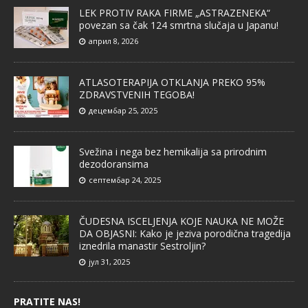
LEK PROTIV RAKA FIRME „ASTRAZENEKA“
povezan sa čak 124 smrtna slučaja u Japanu!
април 8, 2026
ATLASOTERAPIJA OTKLANJA PREKO 95%
ZDRAVSTVENIH TEGOBA!
децембар 25, 2025
Svežina i nega bez hemikalija sa prirodnim
dezodoransima
септембар 24, 2025
ČUDESNA ISCELJENJA KOJE NAUKA NE MOŽE
DA OBJASNI: Kako je jeziva porodična tragedija
iznedrila manastir Sestroljin?
јул 31, 2025
PRATITE NAS!