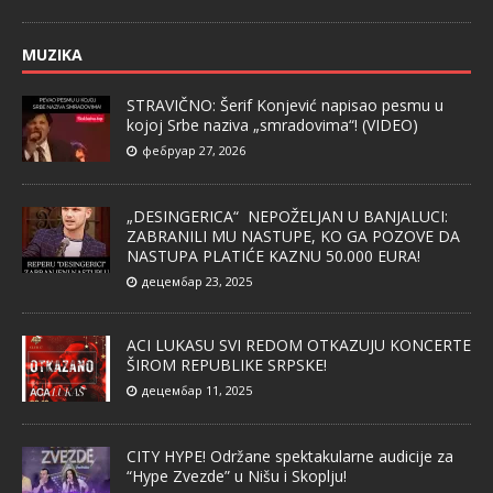
MUZIKA
STRAVIČNO: Šerif Konjević napisao pesmu u
kojoj Srbe naziva „smradovima“! (VIDEO)
фебруар 27, 2026
„DESINGERICA“ NEPOŽELJAN U BANJALUCI:
ZABRANILI MU NASTUPE, KO GA POZOVE DA
NASTUPA PLATIĆE KAZNU 50.000 EURA!
децембар 23, 2025
ACI LUKASU SVI REDOM OTKAZUJU KONCERTE
ŠIROM REPUBLIKE SRPSKE!
децембар 11, 2025
CITY HYPE! Održane spektakularne audicije za
“Hype Zvezde” u Nišu i Skoplju!