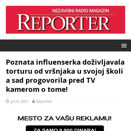
Poznata influenserka doživljavala
torturu od vršnjaka u svojoj školi
a sad progovorila pred TV
kamerom o tome!
јул 6, 2021
Reporter