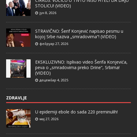
CIRKUS: VUČIĆU U TIVTU NISU HTELI DA DAJU
STOLICU! (VIDEO)
јун 8, 2026
STRAVIČNO: Šerif Konjević napisao pesmu u
kojoj Srbe naziva „smradovima“! (VIDEO)
фебруар 27, 2026
EKSKLUZIVNO: Isplivao video Šerifa Konjevića,
peva o „smradovima preko Drine“, Srbima!
(VIDEO)
децембар 4, 2025
ZDRAVLJE
U epidemiji ebole do sada 220 preminulih!
мај 27, 2026