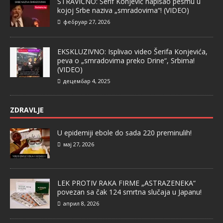
STRAVIČNO: Šerif Konjević napisao pesmu u
kojoj Srbe naziva „smradovima“! (VIDEO)
фебруар 27, 2026
EKSKLUZIVNO: Isplivao video Šerifa Konjevića,
peva o „smradovima preko Drine“, Srbima!
(VIDEO)
децембар 4, 2025
ZDRAVLJE
U epidemiji ebole do sada 220 preminulih!
мај 27, 2026
LEK PROTIV RAKA FIRME „ASTRAZENEKA“
povezan sa čak 124 smrtna slučaja u Japanu!
април 8, 2026