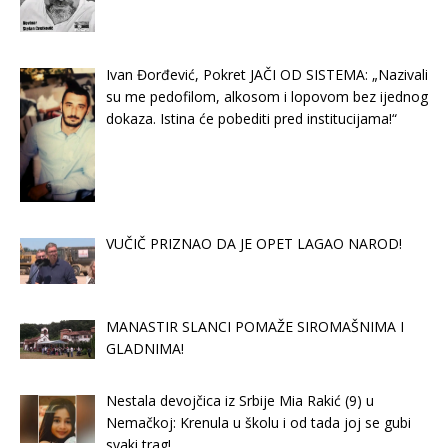
Ivan Đorđević, Pokret JAČI OD SISTEMA: „Nazivali
su me pedofilom, alkosom i lopovom bez ijednog
dokaza. Istina će pobediti pred institucijama!“
VUČIČ PRIZNAO DA JE OPET LAGAO NAROD!
MANASTIR SLANCI POMAŽE SIROMAŠNIMA I
GLADNIMA!
Nestala devojčica iz Srbije Mia Rakić (9) u
Nemačkoj: Krenula u školu i od tada joj se gubi
svaki trag!