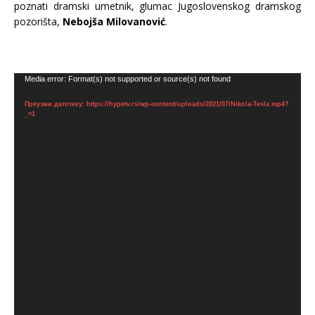
poznati dramski umetnik, glumac Jugoslovenskog dramskog
pozorišta,
Nebojša Milovanović
.
Прегледач
Media error: Format(s) not supported or source(s) not found
видео
Преузми датотеку: https://hypetv.rs/wp-content/uploads/2021/07/Nikola-Tesla.mp4?
записа
_=1