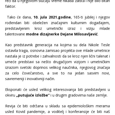
reći da u njegovom slučaju vreme nikada zaista i nije bilo bitan
faktor.
Tako će dana,
10. jula 2021.godine
, 165-ti jubilej i njegov
rođendan biti obeležen značajnim kulturnim događajem,
predstavljenim kroz umetnički izraz i viziju mlade
talentovane
modne dizajnerke Dejane Milosavljević
.
Kao predstavnik generacija na kojima su dela Nikole Tesle
ostavila traga, osnovna zamisao projekta ove mlade umetnice
nastala je iz potrebe i zahvalnosti da se kroz njen lični talenat i
umeće predstavi sa nešto drugačijom vizijom i umetničkim
izrazom svetski doprinos velikog naučnika, njegovog značaja
za celo čovečanstvo, a sve to na jedan sasvim novi,
savremeniji i inovativniji način.
Eksponati će usled velikog interesovanja biti predstavljeni u
okviru
„putujuće izložbe“
i u drugim gradovima naše zemlje.
Revija će biti održana u skladu sa epidemiološkim merama
usled Kovid pandemije, a voditelj i konferansije će biti naš