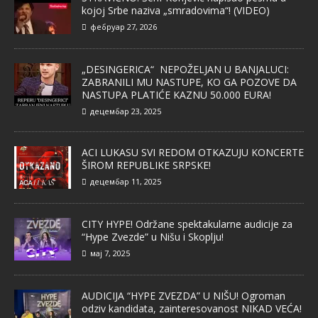
kojoj Srbe naziva „smradovima“! (VIDEO)
фебруар 27, 2026
„DESINGERICA“ NEPOŽELJAN U BANJALUCI:
ZABRANILI MU NASTUPE, KO GA POZOVE DA
NASTUPA PLATIĆE KAZNU 50.000 EURA!
децембар 23, 2025
ACI LUKASU SVI REDOM OTKAZUJU KONCERTE
ŠIROM REPUBLIKE SRPSKE!
децембар 11, 2025
CITY HYPE! Održane spektakularne audicije za
“Hype Zvezde” u Nišu i Skoplju!
мај 7, 2025
AUDICIJA “HYPE ZVEZDA” U NIŠU! Ogroman
odziv kandidata, zainteresovanost NIKAD VEĆA!