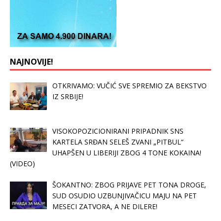
NAJNOVIJE!
OTKRIVAMO: VUČIĆ SVE SPREMIO ZA BEKSTVO
IZ SRBIJE!
VISOKOPOZICIONIRANI PRIPADNIK SNS
KARTELA SRĐAN SELEŠ ZVANI „PITBUL“
UHAPŠEN U LIBERIJI ZBOG 4 TONE KOKAINA!
(VIDEO)
ŠOKANTNO: ZBOG PRIJAVE PET TONA DROGE,
SUD OSUDIO UZBUNJIVAČICU MAJU NA PET
MESECI ZATVORA, A NE DILERE!