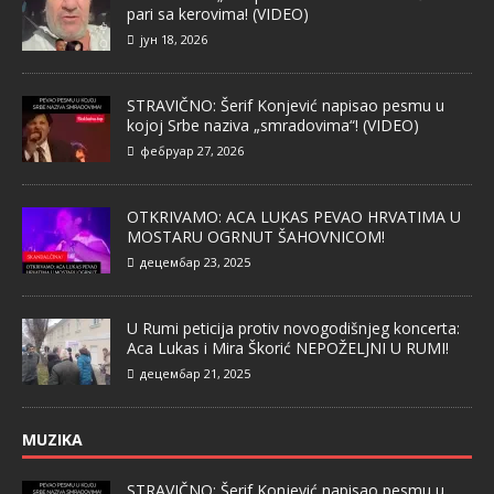
pari sa kerovima! (VIDEO)
јун 18, 2026
STRAVIČNO: Šerif Konjević napisao pesmu u
kojoj Srbe naziva „smradovima“! (VIDEO)
фебруар 27, 2026
OTKRIVAMO: ACA LUKAS PEVAO HRVATIMA U
MOSTARU OGRNUT ŠAHOVNICOM!
децембар 23, 2025
U Rumi peticija protiv novogodišnjeg koncerta:
Aca Lukas i Mira Škorić NEPOŽELJNI U RUMI!
децембар 21, 2025
MUZIKA
STRAVIČNO: Šerif Konjević napisao pesmu u