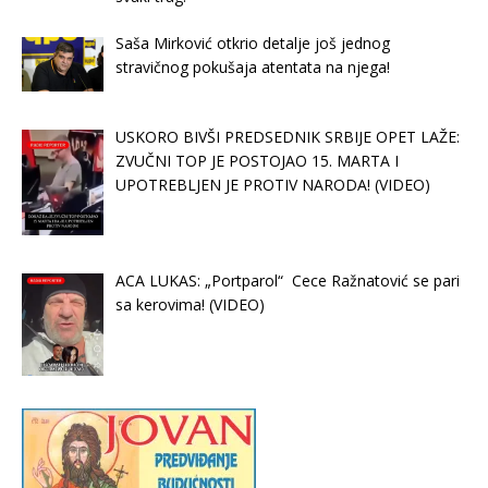
Saša Mirković otkrio detalje još jednog
stravičnog pokušaja atentata na njega!
USKORO BIVŠI PREDSEDNIK SRBIJE OPET LAŽE:
ZVUČNI TOP JE POSTOJAO 15. MARTA I
UPOTREBLJEN JE PROTIV NARODA! (VIDEO)
ACA LUKAS: „Portparol“ Cece Ražnatović se pari
sa kerovima! (VIDEO)