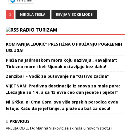
Telegram
NIKOLA TESLA
REVIJA VISOKE MODE
RADIO TURIZAM
KOMPANIJA „ĐUKIĆ“ PRESTIŽNA U PRUŽANJU POGREBNIH
USLUGA!
Plaža na Jadranskom moru koju nazivaju „Havajima“:
Tirkizno more i beli šljunak ostavljaju bez daha!
Zanzibar – Vodič za putovanje na ’’Ostrvo začina’’
VIJETNAM: Predivna destinacija iz snova za male pare:
„Ležaljke su 1 €, a sa 15 evra ceo dan jedete i pijete!“
Ni Grčka, ni Crna Gora, sve više srpskih porodica ovde
letuje: Kažu da je jeftinije, a plaže su baš za decu!
PREVIOUS
VRELIJA OD LETA: Marina Visković se skinula u novom spotu i