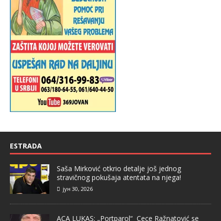
ESTRADA
Saša Mirković otkrio detalje još jednog
stravičnog pokušaja atentata na njega!
јун 30, 2026
ACA LUKAS: „Portparol“ Cece Ražnatović se