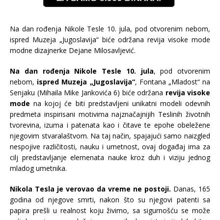
Na dan rođenja Nikole Tesle 10. jula, pod otvorenim nebom,
ispred Muzeja „Jugoslavija“ biće održana revija visoke mode
modne dizajnerke Dejane Milosavljević.
Na dan rođenja Nikole Tesle 10. jula
, pod otvorenim
nebom,
ispred Muzeja „Jugoslavija“
, Fontana „Mladost“ na
Senjaku (Mihaila Mike Jankovića 6) biće održana
revija visoke
mode
na kojoj će biti predstavljeni unikatni modeli odevnih
predmeta inspirisani motivima najznačajnijih Teslinih životnih
tvorevina, izuma i patenata kao i čitave te epohe obeležene
njegovim stvaralaštvom. Na taj način, spajajući samo naizgled
nespojive različitosti, nauku i umetnost, ovaj događaj ima za
cilj predstavljanje elemenata nauke kroz duh i viziju jednog
mladog umetnika.
Nikola Tesla je verovao da vreme ne postoji.
Danas, 165
godina od njegove smrti, nakon što su njegovi patenti sa
papira prešli u realnost koju živimo, sa sigurnošću se može