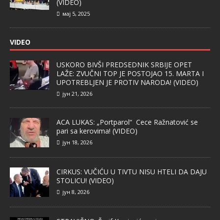
(VIDEO)
мај 5, 2025
VIDEO
USKORO BIVŠI PREDSEDNIK SRBIJE OPET
LAŽE: ZVUČNI TOP JE POSTOJAO 15. MARTA I
UPOTREBLJEN JE PROTIV NARODA! (VIDEO)
јун 21, 2026
ACA LUKAS: „Portparol“ Cece Ražnatović se
pari sa kerovima! (VIDEO)
јун 18, 2026
CIRKUS: VUČIĆU U TIVTU NISU HTELI DA DAJU
STOLICU! (VIDEO)
јун 8, 2026