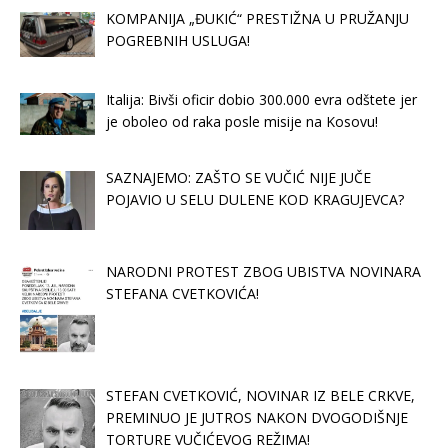
KOMPANIJA „ĐUKIĆ“ PRESTIŽNA U PRUŽANJU
POGREBNIH USLUGA!
Italija: Bivši oficir dobio 300.000 evra odštete jer
je oboleo od raka posle misije na Kosovu!
SAZNAJEMO: ZAŠTO SE VUČIĆ NIJE JUČE
POJAVIO U SELU DULENE KOD KRAGUJEVCA?
NARODNI PROTEST ZBOG UBISTVA NOVINARA
STEFANA CVETKOVIĆA!
STEFAN CVETKOVIĆ, NOVINAR IZ BELE CRKVE,
PREMINUO JE JUTROS NAKON DVOGODIŠNJE
TORTURE VUČIĆEVOG REŽIMA!