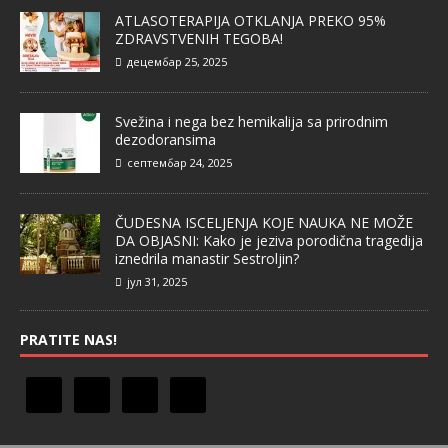
ATLASOTERAPIJA OTKLANJA PREKO 95%
ZDRAVSTVENIH TEGOBA!
децембар 25, 2025
Svežina i nega bez hemikalija sa prirodnim
dezodoransima
септембар 24, 2025
ČUDESNA ISCELJENJA KOJE NAUKA NE MOŽE
DA OBJASNI: Kako je jeziva porodična tragedija
iznedrila manastir Sestroljin?
јул 31, 2025
PRATITE NAS!