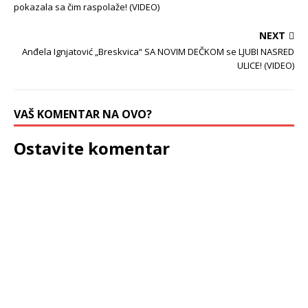
pokazala sa čim raspolaže! (VIDEO)
NEXT
Anđela Ignjatović „Breskvica“ SA NOVIM DEČKOM se LJUBI NASRED
ULICE! (VIDEO)
VAŠ KOMENTAR NA OVO?
Ostavite komentar