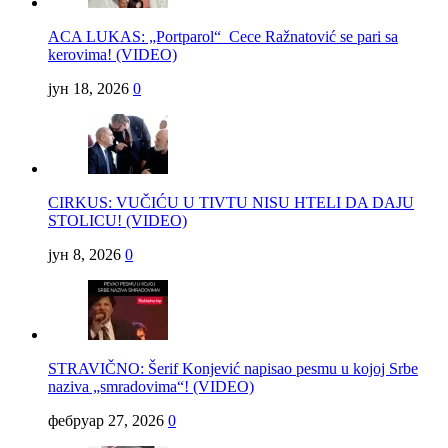
ACA LUKAS: „Portparol“ Cece Ražnatović se pari sa
kerovima! (VIDEO)
јун 18, 2026
0
CIRKUS: VUČIĆU U TIVTU NISU HTELI DA DAJU
STOLICU! (VIDEO)
јун 8, 2026
0
STRAVIČNO: Šerif Konjević napisao pesmu u kojoj Srbe
naziva „smradovima“! (VIDEO)
фебруар 27, 2026
0