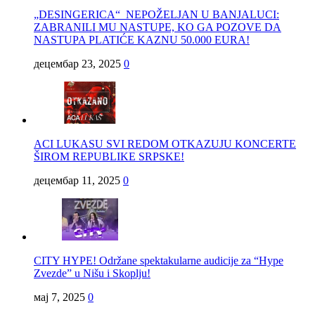
„DESINGERICA“ NEPOŽELJAN U BANJALUCI:
ZABRANILI MU NASTUPE, KO GA POZOVE DA
NASTUPA PLATIĆE KAZNU 50.000 EURA!
децембар 23, 2025
0
ACI LUKASU SVI REDOM OTKAZUJU KONCERTE
ŠIROM REPUBLIKE SRPSKE!
децембар 11, 2025
0
CITY HYPE! Održane spektakularne audicije za “Hype
Zvezde” u Nišu i Skoplju!
мај 7, 2025
0