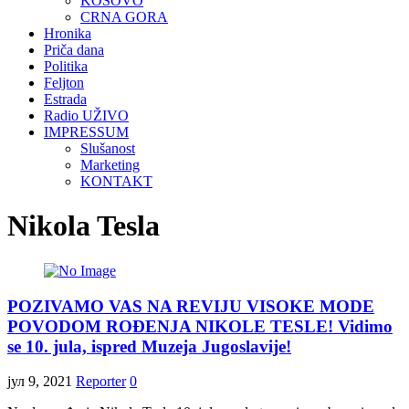
KOSOVO
CRNA GORA
Hronika
Priča dana
Politika
Feljton
Estrada
Radio UŽIVO
IMPRESSUM
Slušanost
Marketing
KONTAKT
Nikola Tesla
POZIVAMO VAS NA REVIJU VISOKE MODE
POVODOM ROĐENJA NIKOLE TESLE! Vidimo
se 10. jula, ispred Muzeja Jugoslavije!
јул 9, 2021
Reporter
0