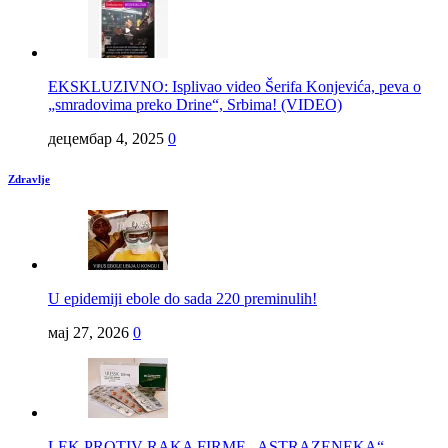
EKSKLUZIVNO: Isplivao video Šerifa Konjevića, peva o
„smradovima preko Drine“, Srbima! (VIDEO)
децембар 4, 2025
0
Zdravlje
U epidemiji ebole do sada 220 preminulih!
мај 27, 2026
0
LEK PROTIV RAKA FIRME „ASTRAZENEKA“