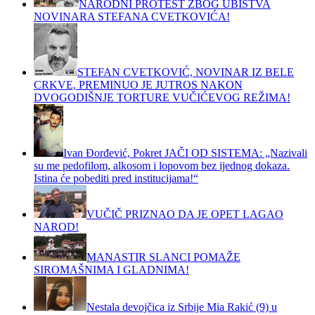
NARODNI PROTEST ZBOG UBISTVA
NOVINARA STEFANA CVETKOVIĆA!
STEFAN CVETKOVIĆ, NOVINAR IZ BELE
CRKVE, PREMINUO JE JUTROS NAKON
DVOGODIŠNJE TORTURE VUČIĆEVOG REŽIMA!
Ivan Đorđević, Pokret JAČI OD SISTEMA: „Nazivali
su me pedofilom, alkosom i lopovom bez ijednog dokaza.
Istina će pobediti pred institucijama!“
VUČIČ PRIZNAO DA JE OPET LAGAO
NAROD!
MANASTIR SLANCI POMAŽE
SIROMAŠNIMA I GLADNIMA!
Nestala devojčica iz Srbije Mia Rakić (9) u