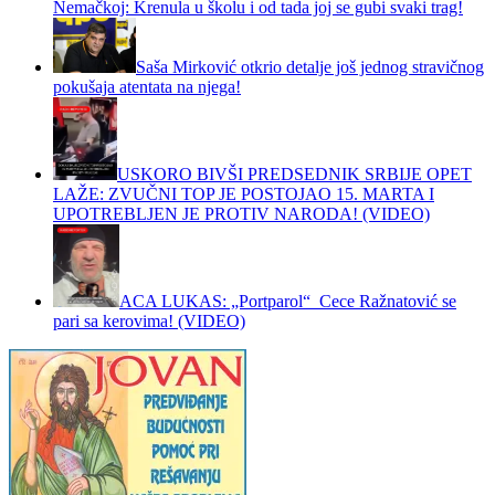
Nemačkoj: Krenula u školu i od tada joj se gubi svaki trag!
Saša Mirković otkrio detalje još jednog stravičnog
pokušaja atentata na njega!
USKORO BIVŠI PREDSEDNIK SRBIJE OPET
LAŽE: ZVUČNI TOP JE POSTOJAO 15. MARTA I
UPOTREBLJEN JE PROTIV NARODA! (VIDEO)
ACA LUKAS: „Portparol“ Cece Ražnatović se
pari sa kerovima! (VIDEO)