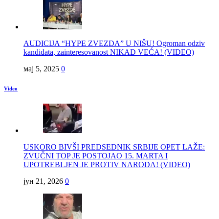
AUDICIJA “HYPE ZVEZDA” U NIŠU! Ogroman odziv
kandidata, zainteresovanost NIKAD VEĆA! (VIDEO)
мај 5, 2025
0
Video
USKORO BIVŠI PREDSEDNIK SRBIJE OPET LAŽE:
ZVUČNI TOP JE POSTOJAO 15. MARTA I
UPOTREBLJEN JE PROTIV NARODA! (VIDEO)
јун 21, 2026
0