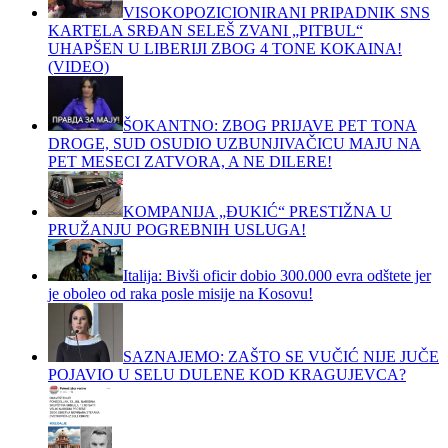
VISOKOPOZICIONIRANI PRIPADNIK SNS
KARTELA SRĐAN SELEŠ ZVANI „PITBUL“
UHAPŠEN U LIBERIJI ZBOG 4 TONE KOKAINA!
(VIDEO)
ŠOKANTNO: ZBOG PRIJAVE PET TONA
DROGE, SUD OSUDIO UZBUNJIVAČICU MAJU NA
PET MESECI ZATVORA, A NE DILERE!
KOMPANIJA „ĐUKIĆ“ PRESTIŽNA U
PRUŽANJU POGREBNIH USLUGA!
Italija: Bivši oficir dobio 300.000 evra odštete jer
je oboleo od raka posle misije na Kosovu!
SAZNAJEMO: ZAŠTO SE VUČIĆ NIJE JUČE
POJAVIO U SELU DULENE KOD KRAGUJEVCA?