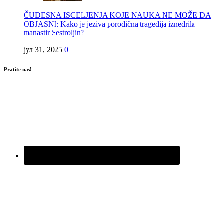
ČUDESNA ISCELJENJA KOJE NAUKA NE MOŽE DA
OBJASNI: Kako je jeziva porodična tragedija iznedrila
manastir Sestroljin?
јул 31, 2025
0
Pratite nas!