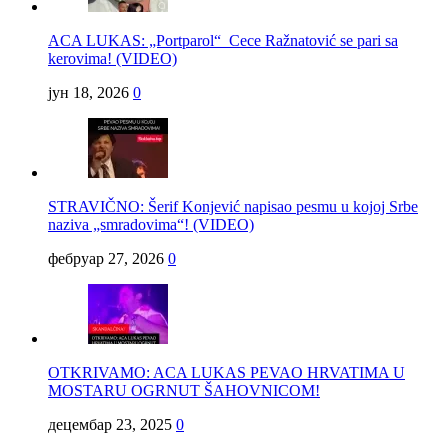
ACA LUKAS: „Portparol“ Cece Ražnatović se pari sa
kerovima! (VIDEO)
јун 18, 2026
0
STRAVIČNO: Šerif Konjević napisao pesmu u kojoj Srbe
naziva „smradovima“! (VIDEO)
фебруар 27, 2026
0
OTKRIVAMO: ACA LUKAS PEVAO HRVATIMA U
MOSTARU OGRNUT ŠAHOVNICOM!
децембар 23, 2025
0