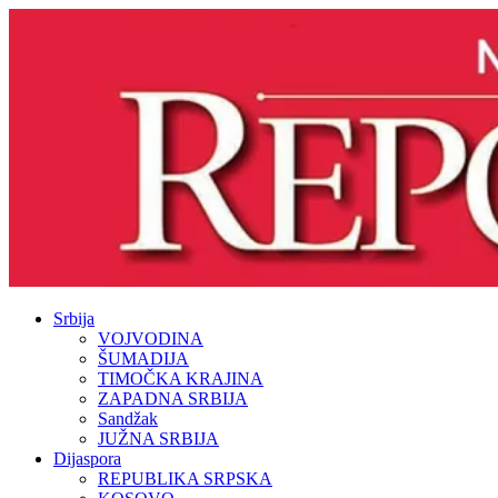
Srbija
VOJVODINA
ŠUMADIJA
TIMOČKA KRAJINA
ZAPADNA SRBIJA
Sandžak
JUŽNA SRBIJA
Dijaspora
REPUBLIKA SRPSKA