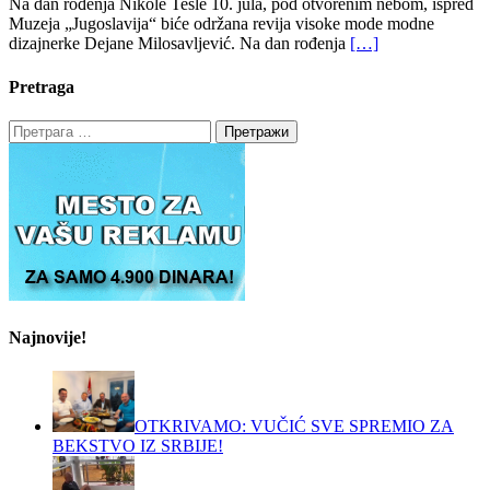
Na dan rođenja Nikole Tesle 10. jula, pod otvorenim nebom, ispred
Muzeja „Jugoslavija“ biće održana revija visoke mode modne
dizajnerke Dejane Milosavljević. Na dan rođenja
[…]
Pretraga
Претрага
за:
Najnovije!
OTKRIVAMO: VUČIĆ SVE SPREMIO ZA
BEKSTVO IZ SRBIJE!