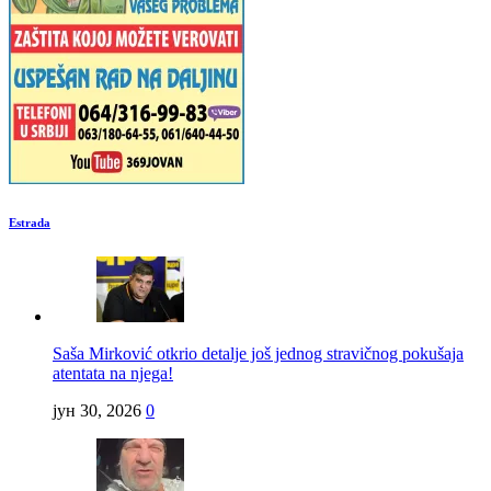
Estrada
Saša Mirković otkrio detalje još jednog stravičnog pokušaja
atentata na njega!
јун 30, 2026
0