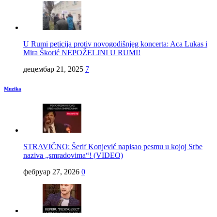
U Rumi peticija protiv novogodišnjeg koncerta: Aca Lukas i
Mira Škorić NEPOŽELJNI U RUMI!
децембар 21, 2025
7
Muzika
STRAVIČNO: Šerif Konjević napisao pesmu u kojoj Srbe
naziva „smradovima“! (VIDEO)
фебруар 27, 2026
0