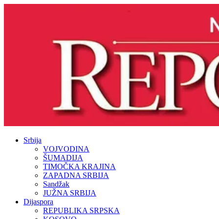
Srbija
VOJVODINA
ŠUMADIJA
TIMOČKA KRAJINA
ZAPADNA SRBIJA
Sandžak
JUŽNA SRBIJA
Dijaspora
REPUBLIKA SRPSKA