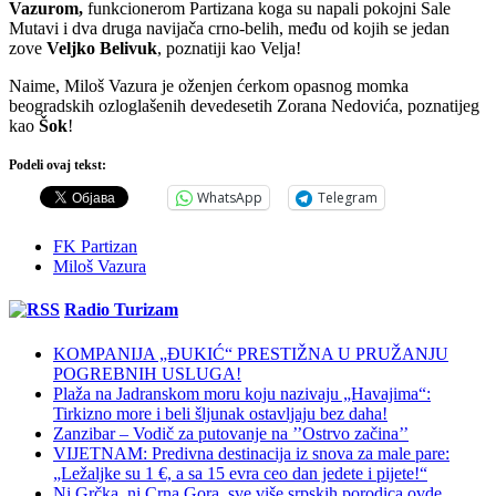
Vazurom,
funkcionerom Partizana koga su napali pokojni Sale
Mutavi i dva druga navijača crno-belih, među od kojih se jedan
zove
Veljko Belivuk
, poznatiji kao Velja!
Naime, Miloš Vazura je oženjen ćerkom opasnog momka
beogradskih ozloglašenih devedesetih Zorana Nedovića, poznatijeg
kao
Šok
!
Podeli ovaj tekst:
WhatsApp
Telegram
FK Partizan
Miloš Vazura
Radio Turizam
KOMPANIJA „ĐUKIĆ“ PRESTIŽNA U PRUŽANJU
POGREBNIH USLUGA!
Plaža na Jadranskom moru koju nazivaju „Havajima“:
Tirkizno more i beli šljunak ostavljaju bez daha!
Zanzibar – Vodič za putovanje na ’’Ostrvo začina’’
VIJETNAM: Predivna destinacija iz snova za male pare:
„Ležaljke su 1 €, a sa 15 evra ceo dan jedete i pijete!“
Ni Grčka, ni Crna Gora, sve više srpskih porodica ovde