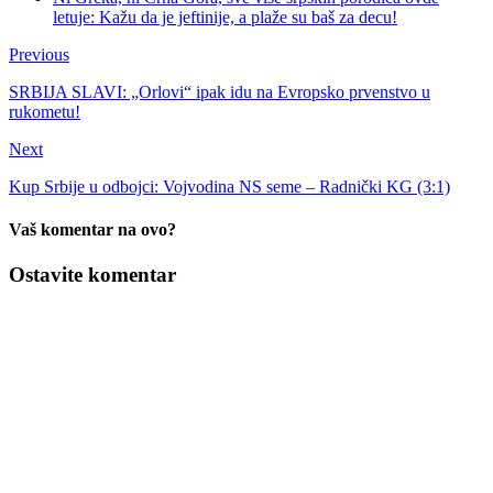
letuje: Kažu da je jeftinije, a plaže su baš za decu!
Previous
SRBIJA SLAVI: „Orlovi“ ipak idu na Evropsko prvenstvo u
rukometu!
Next
Kup Srbije u odbojci: Vojvodina NS seme – Radnički KG (3:1)
Vaš komentar na ovo?
Ostavite komentar