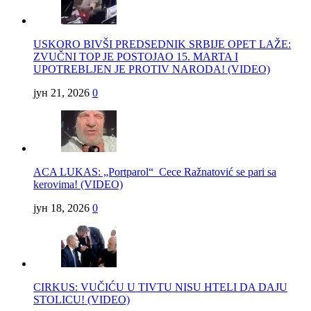
USKORO BIVŠI PREDSEDNIK SRBIJE OPET LAŽE:
ZVUČNI TOP JE POSTOJAO 15. MARTA I
UPOTREBLJEN JE PROTIV NARODA! (VIDEO)
јун 21, 2026
0
ACA LUKAS: „Portparol“ Cece Ražnatović se pari sa
kerovima! (VIDEO)
јун 18, 2026
0
CIRKUS: VUČIĆU U TIVTU NISU HTELI DA DAJU
STOLICU! (VIDEO)