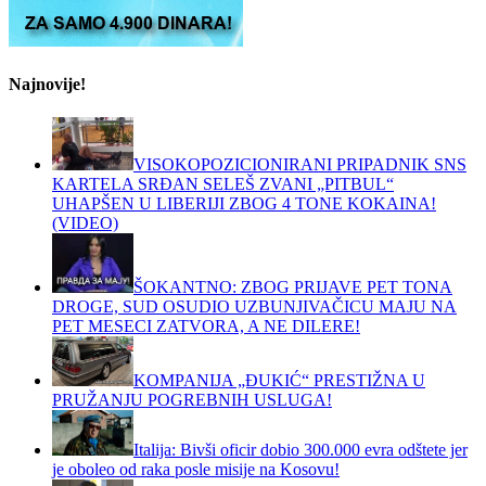
Najnovije!
VISOKOPOZICIONIRANI PRIPADNIK SNS
KARTELA SRĐAN SELEŠ ZVANI „PITBUL“
UHAPŠEN U LIBERIJI ZBOG 4 TONE KOKAINA!
(VIDEO)
ŠOKANTNO: ZBOG PRIJAVE PET TONA
DROGE, SUD OSUDIO UZBUNJIVAČICU MAJU NA
PET MESECI ZATVORA, A NE DILERE!
KOMPANIJA „ĐUKIĆ“ PRESTIŽNA U
PRUŽANJU POGREBNIH USLUGA!
Italija: Bivši oficir dobio 300.000 evra odštete jer
je oboleo od raka posle misije na Kosovu!