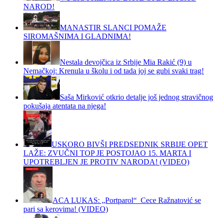
NAROD!
MANASTIR SLANCI POMAŽE
SIROMAŠNIMA I GLADNIMA!
Nestala devojčica iz Srbije Mia Rakić (9) u
Nemačkoj: Krenula u školu i od tada joj se gubi svaki trag!
Saša Mirković otkrio detalje još jednog stravičnog
pokušaja atentata na njega!
USKORO BIVŠI PREDSEDNIK SRBIJE OPET
LAŽE: ZVUČNI TOP JE POSTOJAO 15. MARTA I
UPOTREBLJEN JE PROTIV NARODA! (VIDEO)
ACA LUKAS: „Portparol“ Cece Ražnatović se
pari sa kerovima! (VIDEO)