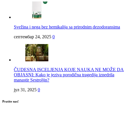
Svežina i nega bez hemikalija sa prirodnim dezodoransima
септембар 24, 2025
0
ČUDESNA ISCELJENJA KOJE NAUKA NE MOŽE DA
OBJASNI: Kako je jeziva porodična tragedija iznedrila
manastir Sestroljin?
јул 31, 2025
0
Pratite nas!