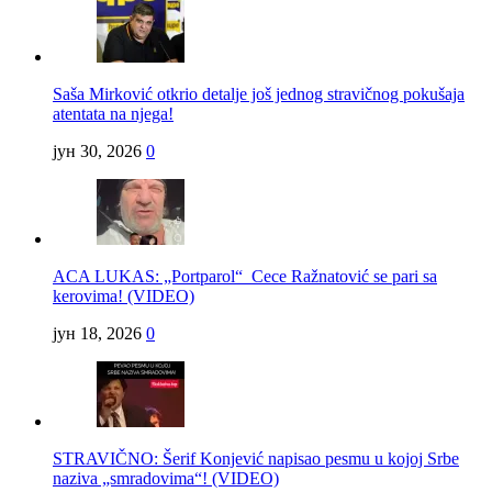
Saša Mirković otkrio detalje još jednog stravičnog pokušaja
atentata na njega!
јун 30, 2026
0
ACA LUKAS: „Portparol“ Cece Ražnatović se pari sa
kerovima! (VIDEO)
јун 18, 2026
0
STRAVIČNO: Šerif Konjević napisao pesmu u kojoj Srbe
naziva „smradovima“! (VIDEO)