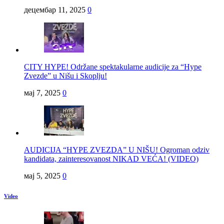
децембар 11, 2025
0
CITY HYPE! Održane spektakularne audicije za “Hype
Zvezde” u Nišu i Skoplju!
мај 7, 2025
0
AUDICIJA “HYPE ZVEZDA” U NIŠU! Ogroman odziv
kandidata, zainteresovanost NIKAD VEĆA! (VIDEO)
мај 5, 2025
0
Video