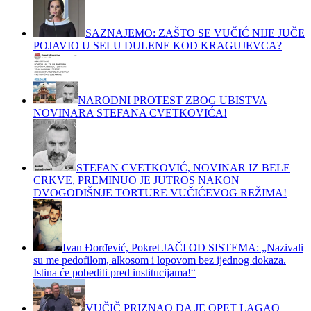
SAZNAJEMO: ZAŠTO SE VUČIĆ NIJE JUČE
POJAVIO U SELU DULENE KOD KRAGUJEVCA?
NARODNI PROTEST ZBOG UBISTVA
NOVINARA STEFANA CVETKOVIĆA!
STEFAN CVETKOVIĆ, NOVINAR IZ BELE
CRKVE, PREMINUO JE JUTROS NAKON
DVOGODIŠNJE TORTURE VUČIĆEVOG REŽIMA!
Ivan Đorđević, Pokret JAČI OD SISTEMA: „Nazivali
su me pedofilom, alkosom i lopovom bez ijednog dokaza.
Istina će pobediti pred institucijama!“
VUČIČ PRIZNAO DA JE OPET LAGAO