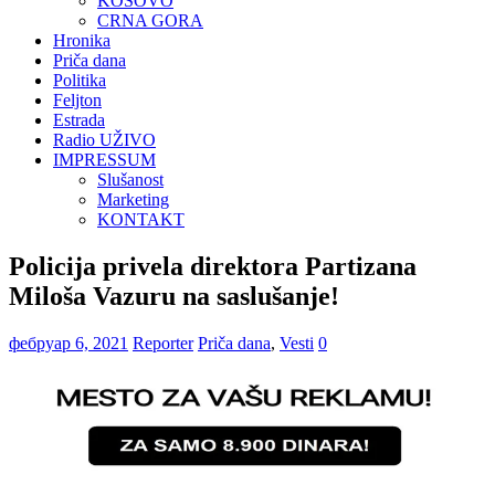
KOSOVO
CRNA GORA
Hronika
Priča dana
Politika
Feljton
Estrada
Radio UŽIVO
IMPRESSUM
Slušanost
Marketing
KONTAKT
Policija privela direktora Partizana
Miloša Vazuru na saslušanje!
фебруар 6, 2021
Reporter
Priča dana
,
Vesti
0