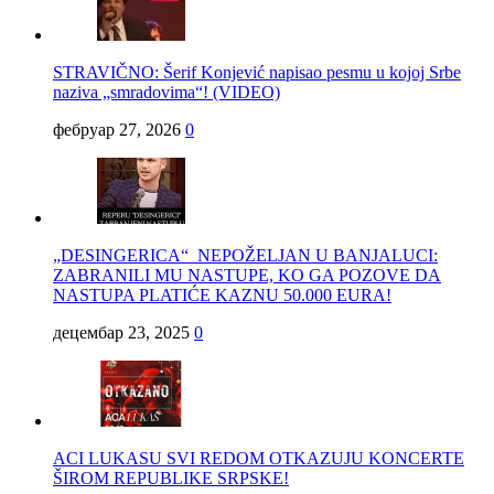
STRAVIČNO: Šerif Konjević napisao pesmu u kojoj Srbe
naziva „smradovima“! (VIDEO)
фебруар 27, 2026
0
„DESINGERICA“ NEPOŽELJAN U BANJALUCI:
ZABRANILI MU NASTUPE, KO GA POZOVE DA
NASTUPA PLATIĆE KAZNU 50.000 EURA!
децембар 23, 2025
0
ACI LUKASU SVI REDOM OTKAZUJU KONCERTE
ŠIROM REPUBLIKE SRPSKE!