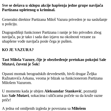
Sve se dešava u sklopu akcije hapšenja jedne grupe navijača
Partizana upletenog u kriminal.
Generalni direktor Partizana Miloš Vazura priveden je na saslušanje
u policiju.
Dugogodišnji funkcioner Partizana i ranije je bio privođen zbog
navijača, pa je tako i sada dao izjavu na okolnosti vezane za
uhapšene vođe navijača posle čega je pušten.
KO JE VAZURA?
Tast Miloša Vazure, čije je obezbeđenje pretukao pokojni Sale
Mutavi, čuveni je Šok!
Opasni momak beogradskih devedesetih, bivši drugar Željka
Ražnatovića Arkana, veoma je blizak sa funkcionerom Partizana
Milošem Vazurom.
U momentu kada je ubijen
Aleksandar Stanković
, poznatiji
kao
Sale Mutavi
, sokacima i uličicama počele su da kruže razne
priče!
A jedna od omiljenih izgleda je povezana sa
Milošem