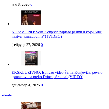
јун 8, 2026
0
STRAVIČNO: Šerif Konjević napisao pesmu u kojoj Srbe
naziva „smradovima“! (VIDEO)
фебруар 27, 2026
0
EKSKLUZIVNO: Isplivao video Šerifa Konjevića, peva o
„smradovima preko Drine“, Srbima! (VIDEO)
децембар 4, 2025
0
Zdravlje