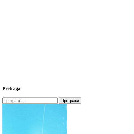
Pretraga
Претрага
за: