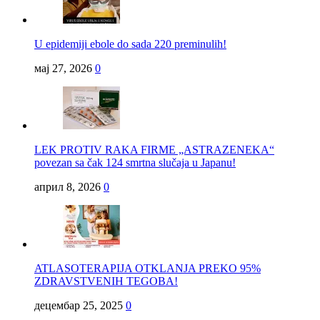
U epidemiji ebole do sada 220 preminulih!
мај 27, 2026
0
LEK PROTIV RAKA FIRME „ASTRAZENEKA“
povezan sa čak 124 smrtna slučaja u Japanu!
април 8, 2026
0
ATLASOTERAPIJA OTKLANJA PREKO 95%
ZDRAVSTVENIH TEGOBA!
децембар 25, 2025
0