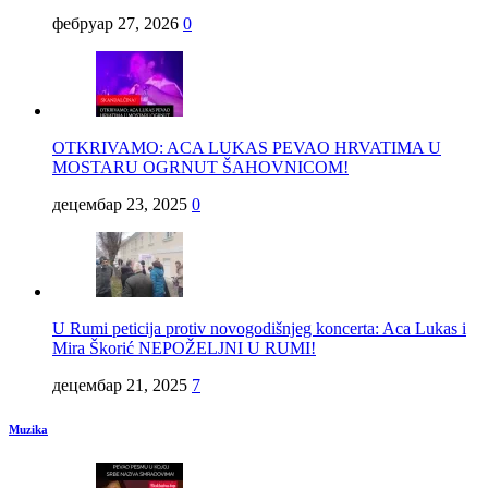
фебруар 27, 2026
0
OTKRIVAMO: ACA LUKAS PEVAO HRVATIMA U
MOSTARU OGRNUT ŠAHOVNICOM!
децембар 23, 2025
0
U Rumi peticija protiv novogodišnjeg koncerta: Aca Lukas i
Mira Škorić NEPOŽELJNI U RUMI!
децембар 21, 2025
7
Muzika