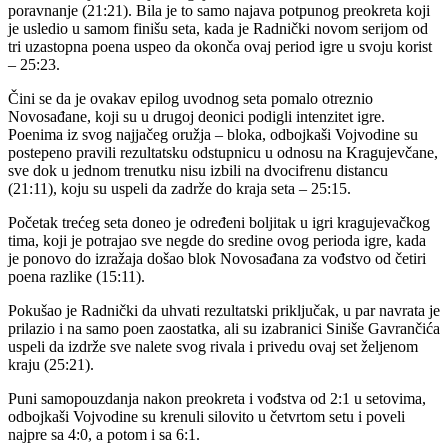
poravnanje (21:21). Bila je to samo najava potpunog preokreta koji
je usledio u samom finišu seta, kada je Radnički novom serijom od
tri uzastopna poena uspeo da okonča ovaj period igre u svoju korist
– 25:23.
Čini se da je ovakav epilog uvodnog seta pomalo otreznio
Novosađane, koji su u drugoj deonici podigli intenzitet igre.
Poenima iz svog najjačeg oružja – bloka, odbojkaši Vojvodine su
postepeno pravili rezultatsku odstupnicu u odnosu na Kragujevčane,
sve dok u jednom trenutku nisu izbili na dvocifrenu distancu
(21:11), koju su uspeli da zadrže do kraja seta – 25:15.
Početak trećeg seta doneo je određeni boljitak u igri kragujevačkog
tima, koji je potrajao sve negde do sredine ovog perioda igre, kada
je ponovo do izražaja došao blok Novosađana za vođstvo od četiri
poena razlike (15:11).
Pokušao je Radnički da uhvati rezultatski priključak, u par navrata je
prilazio i na samo poen zaostatka, ali su izabranici Siniše Gavrančića
uspeli da izdrže sve nalete svog rivala i privedu ovaj set željenom
kraju (25:21).
Puni samopouzdanja nakon preokreta i vođstva od 2:1 u setovima,
odbojkaši Vojvodine su krenuli silovito u četvrtom setu i poveli
najpre sa 4:0, a potom i sa 6:1.