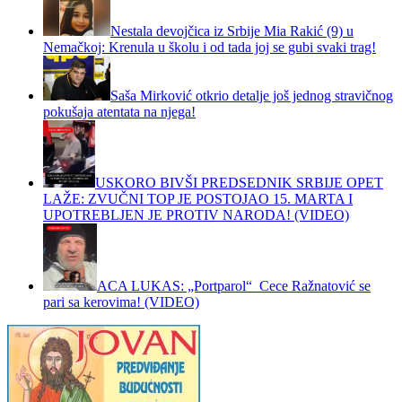
Nestala devojčica iz Srbije Mia Rakić (9) u
Nemačkoj: Krenula u školu i od tada joj se gubi svaki trag!
Saša Mirković otkrio detalje još jednog stravičnog
pokušaja atentata na njega!
USKORO BIVŠI PREDSEDNIK SRBIJE OPET
LAŽE: ZVUČNI TOP JE POSTOJAO 15. MARTA I
UPOTREBLJEN JE PROTIV NARODA! (VIDEO)
ACA LUKAS: „Portparol“ Cece Ražnatović se
pari sa kerovima! (VIDEO)