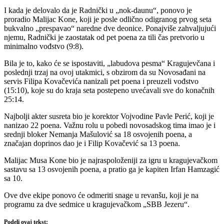
I kada je delovalo da je Radnički u „nok-daunu“, ponovo je
proradio Malijac Kone, koji je posle odlično odigranog prvog seta
bukvalno „prespavao“ naredne dve deonice. Ponajviše zahvaljujući
njemu, Radnički je zaostatak od pet poena za tili čas pretvorio u
minimalno vođstvo (9:8).
Bila je to, kako će se ispostaviti, „labudova pesma“ Kragujevčana i
poslednji trzaj na ovoj utakmici, s obzirom da su Novosađani na
servis Filipa Kovačevića nanizali pet poena i preuzeli vođstvo
(15:10), koje su do kraja seta postepeno uvećavali sve do konačnih
25:14.
Najbolji akter susreta bio je korektor Vojvodine Pavle Perić, koji je
nanizao 22 poena. Važnu rolu u pobedi novosadskog tima imao je i
srednji bloker Nemanja Mašulović sa 18 osvojenih poena, a
značajan doprinos dao je i Filip Kovačević sa 13 poena.
Malijac Musa Kone bio je najraspoloženiji za igru u kragujevačkom
sastavu sa 13 osvojenih poena, a pratio ga je kapiten Irfan Hamzagić
sa 10.
Ove dve ekipe ponovo će odmeriti snage u revanšu, koji je na
programu za dve sedmice u kragujevačkom „SBB Jezeru“.
Podeli ovaj tekst: