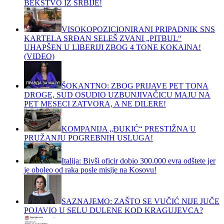
BEKSTVO IZ SRBIJE!
VISOKOPOZICIONIRANI PRIPADNIK SNS
KARTELA SRĐAN SELEŠ ZVANI „PITBUL“
UHAPŠEN U LIBERIJI ZBOG 4 TONE KOKAINA!
(VIDEO)
ŠOKANTNO: ZBOG PRIJAVE PET TONA
DROGE, SUD OSUDIO UZBUNJIVAČICU MAJU NA
PET MESECI ZATVORA, A NE DILERE!
KOMPANIJA „ĐUKIĆ“ PRESTIŽNA U
PRUŽANJU POGREBNIH USLUGA!
Italija: Bivši oficir dobio 300.000 evra odštete jer
je oboleo od raka posle misije na Kosovu!
SAZNAJEMO: ZAŠTO SE VUČIĆ NIJE JUČE
POJAVIO U SELU DULENE KOD KRAGUJEVCA?