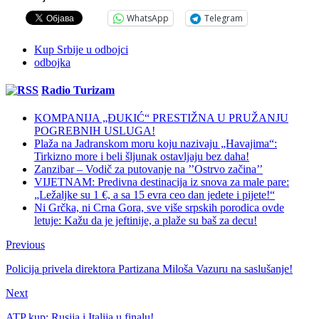
WhatsApp
Telegram
Kup Srbije u odbojci
odbojka
Radio Turizam
KOMPANIJA „ĐUKIĆ“ PRESTIŽNA U PRUŽANJU
POGREBNIH USLUGA!
Plaža na Jadranskom moru koju nazivaju „Havajima“:
Tirkizno more i beli šljunak ostavljaju bez daha!
Zanzibar – Vodič za putovanje na ’’Ostrvo začina’’
VIJETNAM: Predivna destinacija iz snova za male pare:
„Ležaljke su 1 €, a sa 15 evra ceo dan jedete i pijete!“
Ni Grčka, ni Crna Gora, sve više srpskih porodica ovde
letuje: Kažu da je jeftinije, a plaže su baš za decu!
Previous
Policija privela direktora Partizana Miloša Vazuru na saslušanje!
Next
ATP kup: Rusija i Italija u finalu!