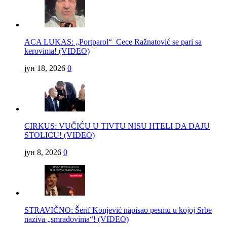
ACA LUKAS: „Portparol“ Cece Ražnatović se pari sa
kerovima! (VIDEO)
јун 18, 2026
0
CIRKUS: VUČIĆU U TIVTU NISU HTELI DA DAJU
STOLICU! (VIDEO)
јун 8, 2026
0
STRAVIČNO: Šerif Konjević napisao pesmu u kojoj Srbe
naziva „smradovima“! (VIDEO)