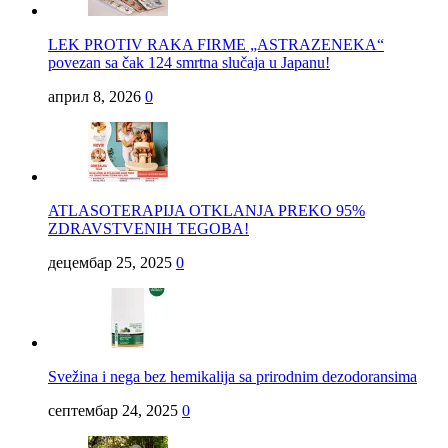
LEK PROTIV RAKA FIRME „ASTRAZENEKA“
povezan sa čak 124 smrtna slučaja u Japanu!
април 8, 2026
0
ATLASOTERAPIJA OTKLANJA PREKO 95%
ZDRAVSTVENIH TEGOBA!
децембар 25, 2025
0
Svežina i nega bez hemikalija sa prirodnim dezodoransima
септембар 24, 2025
0