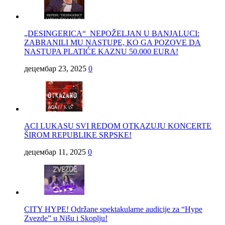
„DESINGERICA“ NEPOŽELJAN U BANJALUCI:
ZABRANILI MU NASTUPE, KO GA POZOVE DA
NASTUPA PLATIĆE KAZNU 50.000 EURA!
децембар 23, 2025
0
ACI LUKASU SVI REDOM OTKAZUJU KONCERTE
ŠIROM REPUBLIKE SRPSKE!
децембар 11, 2025
0
CITY HYPE! Održane spektakularne audicije za “Hype
Zvezde” u Nišu i Skoplju!