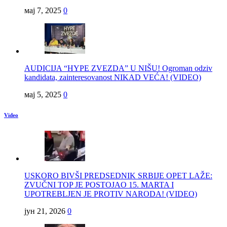
мај 7, 2025
0
AUDICIJA “HYPE ZVEZDA” U NIŠU! Ogroman odziv
kandidata, zainteresovanost NIKAD VEĆA! (VIDEO)
мај 5, 2025
0
Video
USKORO BIVŠI PREDSEDNIK SRBIJE OPET LAŽE:
ZVUČNI TOP JE POSTOJAO 15. MARTA I
UPOTREBLJEN JE PROTIV NARODA! (VIDEO)
јун 21, 2026
0