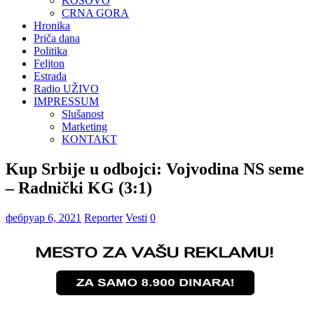
KOSOVO
CRNA GORA
Hronika
Priča dana
Politika
Feljton
Estrada
Radio UŽIVO
IMPRESSUM
Slušanost
Marketing
KONTAKT
Kup Srbije u odbojci: Vojvodina NS seme
– Radnički KG (3:1)
фебруар 6, 2021
Reporter
Vesti
0