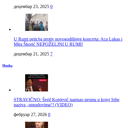
децембар 23, 2025
0
U Rumi peticija protiv novogodišnjeg koncerta: Aca Lukas i
Mira Škorić NEPOŽELJNI U RUMI!
децембар 21, 2025
7
Muzika
STRAVIČNO: Šerif Konjević napisao pesmu u kojoj Srbe
naziva „smradovima“! (VIDEO)
фебруар 27, 2026
0