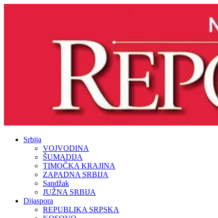
Srbija
VOJVODINA
ŠUMADIJA
TIMOČKA KRAJINA
ZAPADNA SRBIJA
Sandžak
JUŽNA SRBIJA
Dijaspora
REPUBLIKA SRPSKA