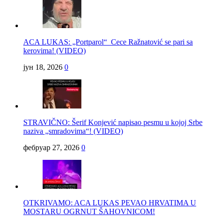
ACA LUKAS: „Portparol“ Cece Ražnatović se pari sa
kerovima! (VIDEO)
јун 18, 2026
0
STRAVIČNO: Šerif Konjević napisao pesmu u kojoj Srbe
naziva „smradovima“! (VIDEO)
фебруар 27, 2026
0
OTKRIVAMO: ACA LUKAS PEVAO HRVATIMA U
MOSTARU OGRNUT ŠAHOVNICOM!