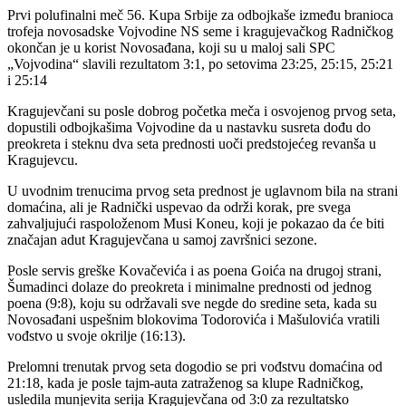
Prvi polufinalni meč 56. Kupa Srbije za odbojkaše između branioca
trofeja novosadske Vojvodine NS seme i kragujevačkog Radničkog
okončan je u korist Novosađana, koji su u maloj sali SPC
„Vojvodina“ slavili rezultatom 3:1, po setovima 23:25, 25:15, 25:21
i 25:14
Kragujevčani su posle dobrog početka meča i osvojenog prvog seta,
dopustili odbojkašima Vojvodine da u nastavku susreta dođu do
preokreta i steknu dva seta prednosti uoči predstojećeg revanša u
Kragujevcu.
U uvodnim trenucima prvog seta prednost je uglavnom bila na strani
domaćina, ali je Radnički uspevao da održi korak, pre svega
zahvaljujući raspoloženom Musi Koneu, koji je pokazao da će biti
značajan adut Kragujevčana u samoj završnici sezone.
Posle servis greške Kovačevića i as poena Goića na drugoj strani,
Šumadinci dolaze do preokreta i minimalne prednosti od jednog
poena (9:8), koju su održavali sve negde do sredine seta, kada su
Novosađani uspešnim blokovima Todorovića i Mašulovića vratili
vođstvo u svoje okrilje (16:13).
Prelomni trenutak prvog seta dogodio se pri vođstvu domaćina od
21:18, kada je posle tajm-auta zatraženog sa klupe Radničkog,
usledila munjevita serija Kragujevčana od 3:0 za rezultatsko