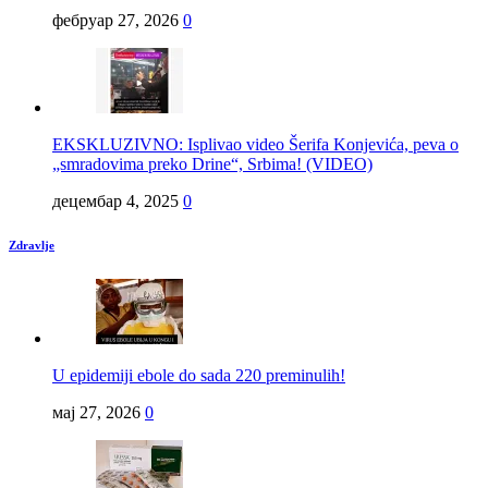
фебруар 27, 2026
0
EKSKLUZIVNO: Isplivao video Šerifa Konjevića, peva o
„smradovima preko Drine“, Srbima! (VIDEO)
децембар 4, 2025
0
Zdravlje
U epidemiji ebole do sada 220 preminulih!
мај 27, 2026
0