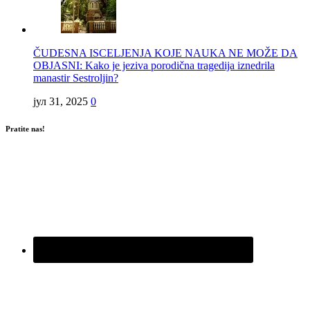
ČUDESNA ISCELJENJA KOJE NAUKA NE MOŽE DA
OBJASNI: Kako je jeziva porodična tragedija iznedrila
manastir Sestroljin?
јул 31, 2025
0
Pratite nas!