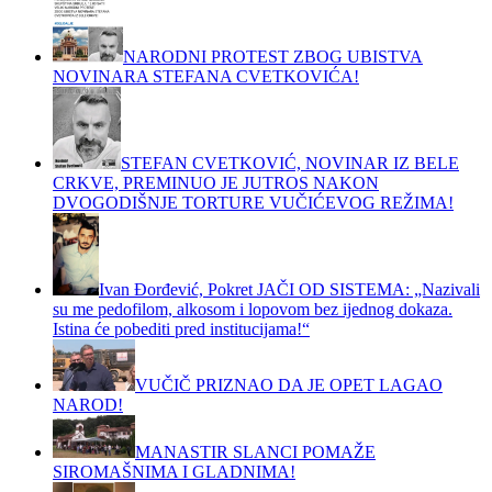
NARODNI PROTEST ZBOG UBISTVA
NOVINARA STEFANA CVETKOVIĆA!
STEFAN CVETKOVIĆ, NOVINAR IZ BELE
CRKVE, PREMINUO JE JUTROS NAKON
DVOGODIŠNJE TORTURE VUČIĆEVOG REŽIMA!
Ivan Đorđević, Pokret JAČI OD SISTEMA: „Nazivali
su me pedofilom, alkosom i lopovom bez ijednog dokaza.
Istina će pobediti pred institucijama!“
VUČIČ PRIZNAO DA JE OPET LAGAO
NAROD!
MANASTIR SLANCI POMAŽE
SIROMAŠNIMA I GLADNIMA!