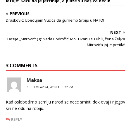
letuje: Kažu da je jeftinije, a plaže su baš za decu!
PREVIOUS
Drašković: Ubeđujem Vučića da gurnemo Srbiju u NATO!
NEXT
Dosije „Mitrović“ (3): Nada Bodrožić: Moju Ivanu su ubili, žena Željka
Mitrovića joj je pretila!
3 COMMENTS
Maksa
СЕПТЕМБАР 24, 2018 AT 3:22 PM
Kad oslobodimo zemlju narod se nece smiriti dok ovaj i njegov
sin ne odu na robiju.
REPLY