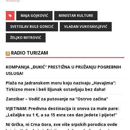
MAJA GOJKOVIĆ
MINISTAR KULTURE
SVETISLAV BULE GONCIĆ
VLADAN VUKOSAVLJEVIĆ
ŽELJKO MITROVIĆ
RADIO TURIZAM
KOMPANIJA „ĐUKIĆ“ PRESTIŽNA U PRUŽANJU POGREBNIH
USLUGA!
Plaža na Jadranskom moru koju nazivaju „Havajima“:
Tirkizno more i beli šljunak ostavljaju bez daha!
Zanzibar – Vodič za putovanje na ’’Ostrvo začina’’
VIJETNAM: Predivna destinacija iz snova za male pare:
„Ležaljke su 1 €, a sa 15 evra ceo dan jedete i pijete!“
Ni Grčka, ni Crna Gora, sve više srpskih porodica ovde