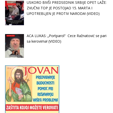
USKORO BIVŠI PREDSEDNIK SRBIJE OPET LAŽE:
ZVUČNI TOP JE POSTOJAO 15. MARTA I
UPOTREBLJEN JE PROTIV NARODA! (VIDEO)
ACA LUKAS: „Portparol“ Cece Ražnatović se pari
sa kerovima! (VIDEO)