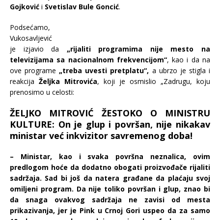
Gojković
i
Svetislav Bule Goncić
.
Podsećamo,
Vukosavljević
je izjavio da
„rijaliti programima nije mesto na
televizijama sa nacionalnom frekvencijom“
, kao i da na
ove programe
„treba uvesti pretplatu“,
a ubrzo je stigla i
reakcija
Željka Mitrovića
, koji je osmislio „Zadrugu, koju
prenosimo u celosti:
ŽELJKO MITROVIĆ ŽESTOKO O MINISTRU
KULTURE: On je glup i površan, nije nikakav
ministar već inkvizitor savremenog doba!
– Ministar, kao i svaka površna neznalica, ovim
predlogom hoće da dodatno obogati proizvođače rijaliti
sadržaja. Sad bi još da natera građane da plaćaju svoj
omiljeni program. Da nije toliko površan i glup, znao bi
da snaga ovakvog sadržaja ne zavisi od mesta
prikazivanja, jer je Pink u Crnoj Gori uspeo da za samo