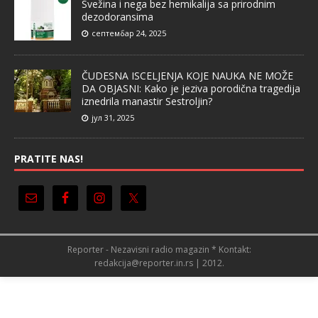
Svežina i nega bez hemikalija sa prirodnim
dezodoransima
септембар 24, 2025
ČUDESNA ISCELJENJA KOJE NAUKA NE MOŽE
DA OBJASNI: Kako je jeziva porodična tragedija
iznedrila manastir Sestroljin?
јул 31, 2025
PRATITE NAS!
Reporter - Nezavisni radio magazin * Kontakt:
redakcija@reporter.in.rs | 2012.