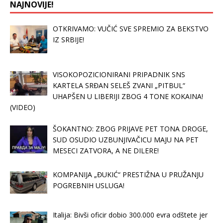
NAJNOVIJE!
OTKRIVAMO: VUČIĆ SVE SPREMIO ZA BEKSTVO
IZ SRBIJE!
VISOKOPOZICIONIRANI PRIPADNIK SNS
KARTELA SRĐAN SELEŠ ZVANI „PITBUL“
UHAPŠEN U LIBERIJI ZBOG 4 TONE KOKAINA!
(VIDEO)
ŠOKANTNO: ZBOG PRIJAVE PET TONA DROGE,
SUD OSUDIO UZBUNJIVAČICU MAJU NA PET
MESECI ZATVORA, A NE DILERE!
KOMPANIJA „ĐUKIĆ“ PRESTIŽNA U PRUŽANJU
POGREBNIH USLUGA!
Italija: Bivši oficir dobio 300.000 evra odštete jer