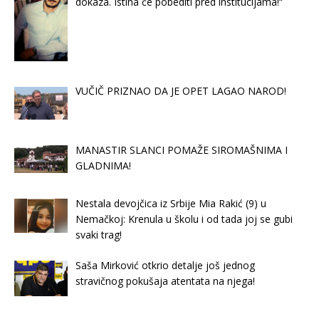
dokaza. Istina će pobediti pred institucijama!“
VUČIČ PRIZNAO DA JE OPET LAGAO NAROD!
MANASTIR SLANCI POMAŽE SIROMAŠNIMA I
GLADNIMA!
Nestala devojčica iz Srbije Mia Rakić (9) u
Nemačkoj: Krenula u školu i od tada joj se gubi
svaki trag!
Saša Mirković otkrio detalje još jednog
stravičnog pokušaja atentata na njega!