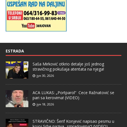
ESTRADA
Saša Mirković otkrio detalje još jednog
stravičnog pokušaja atentata na njega!
јун 30, 2026
ACA LUKAS: „Portparol“ Cece Ražnatović se
pari sa kerovima! (VIDEO)
јун 18, 2026
STRAVIČNO: Šerif Konjević napisao pesmu u
kojoj Srbe naziva „smradovima“! (VIDEO)