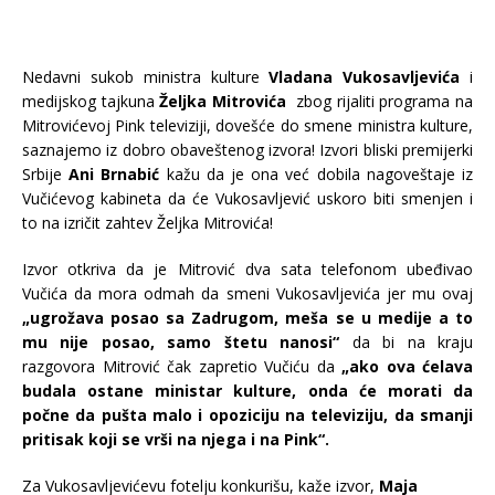
Nedavni sukob ministra kulture
Vladana Vukosavljevića
i
medijskog tajkuna
Željka Mitrovića
zbog rijaliti programa na
Mitrovićevoj Pink televiziji, dovešće do smene ministra kulture,
saznajemo iz dobro obaveštenog izvora! Izvori bliski premijerki
Srbije
Ani Brnabić
kažu da je ona već dobila nagoveštaje iz
Vučićevog kabineta da će Vukosavljević uskoro biti smenjen i
to na izričit zahtev Željka Mitrovića!
Izvor otkriva da je Mitrović dva sata telefonom ubeđivao
Vučića da mora odmah da smeni Vukosavljevića jer mu ovaj
„ugrožava posao sa Zadrugom, meša se u medije a to
mu nije posao, samo štetu nanosi“
da bi na kraju
razgovora Mitrović čak zapretio Vučiću da
„ako ova ćelava
budala ostane ministar kulture, onda će morati da
počne da pušta malo i opoziciju na televiziju, da smanji
pritisak koji se vrši na njega i na Pink“.
Za Vukosavljevićevu fotelju konkurišu, kaže izvor,
Maja