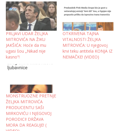
PRLJAVI UDAR ŽELJKA
OTKRIVENA TAJNA
MITROVIĆA NA ŽIKU
VITALNOSTI ŽELJKA
JAKŠIĆA: Hoće da mu
MITROVIĆA: U njegovoj
ugasi šou „Nikad nije
krvi teku antitela KONJA IZ
kasno“!
NEMAČKE! (VIDEO)
MONSTRUOZNE PRETNJE
ŽELJKA MITROVIĆA
PRODUCENTU SAŠI
MIRKOVIĆU I NJEGOVOJ
PORODICI! DRŽAVA
MORA DA REAGUJE! (
VIDEO)