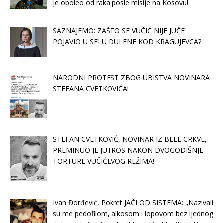
je oboleo od raka posle misije na Kosovu!
SAZNAJEMO: ZAŠTO SE VUČIĆ NIJE JUČE
POJAVIO U SELU DULENE KOD KRAGUJEVCA?
NARODNI PROTEST ZBOG UBISTVA NOVINARA
STEFANA CVETKOVIĆA!
STEFAN CVETKOVIĆ, NOVINAR IZ BELE CRKVE,
PREMINUO JE JUTROS NAKON DVOGODIŠNJE
TORTURE VUČIĆEVOG REŽIMA!
Ivan Đorđević, Pokret JAČI OD SISTEMA: „Nazivali
su me pedofilom, alkosom i lopovom bez ijednog