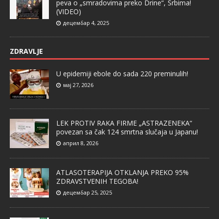
peva o „smradovima preko Drine“, Srbima!
(VIDEO)
децембар 4, 2025
ZDRAVLJE
U epidemiji ebole do sada 220 preminulih!
мај 27, 2026
LEK PROTIV RAKA FIRME „ASTRAZENEKA“
povezan sa čak 124 smrtna slučaja u Japanu!
април 8, 2026
ATLASOTERAPIJA OTKLANJA PREKO 95%
ZDRAVSTVENIH TEGOBA!
децембар 25, 2025