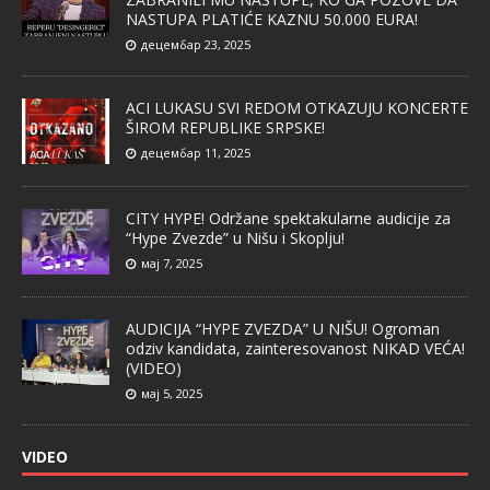
NASTUPA PLATIĆE KAZNU 50.000 EURA!
децембар 23, 2025
ACI LUKASU SVI REDOM OTKAZUJU KONCERTE
ŠIROM REPUBLIKE SRPSKE!
децембар 11, 2025
CITY HYPE! Održane spektakularne audicije za
“Hype Zvezde” u Nišu i Skoplju!
мај 7, 2025
AUDICIJA “HYPE ZVEZDA” U NIŠU! Ogroman
odziv kandidata, zainteresovanost NIKAD VEĆA!
(VIDEO)
мај 5, 2025
VIDEO