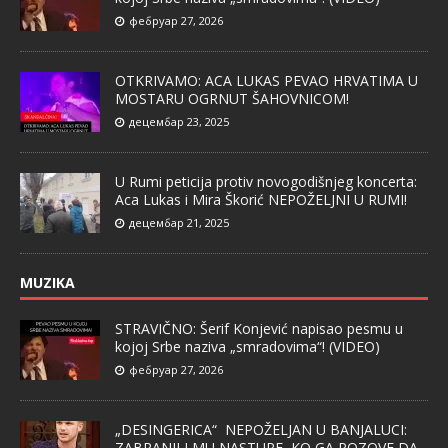
фебруар 27, 2026
OTKRIVAMO: ACA LUKAS PEVAO HRVATIMA U
MOSTARU OGRNUT ŠAHOVNICOM!
децембар 23, 2025
U Rumi peticija protiv novogodišnjeg koncerta:
Aca Lukas i Mira Škorić NEPOŽELJNI U RUMI!
децембар 21, 2025
MUZIKA
STRAVIČNO: Šerif Konjević napisao pesmu u
kojoj Srbe naziva „smradovima“! (VIDEO)
фебруар 27, 2026
„DESINGERICA“ NEPOŽELJAN U BANJALUCI:
ZABRANILI MU NASTUPE, KO GA POZOVE DA