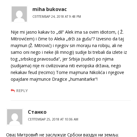
miha bukovac
СЕПТЕМБАР 24, 2018 AT 9:48 PM
Nije mi jasno kakav to „dil“ Alek ima sa ovim idiotom, ( Ž.
Mitrovićem) i čime to Aleka „drži za gušu“? Izvesno da taj
majmun (Ž. Mitrović) i njegov sin moraju na robiju, ali ne
samo oni nego i neke (ili mnogi) sudije bi trebali da izlete iz
tog „srbskog pravosuđa“, jer Srbija (sudeći po njima
(sudijama) nije ni civilizovana niti evropska država, nego
nekakav feud (recimo) Tome majmuna Nikolića i njegove
opajdare majmunce Dragice „humanitarke“!
REPLY
Станко
СЕПТЕМБАР 25, 2018 AT 10:06 AM
Овај Митровић не заслужује Србски ваздух ни земљу.