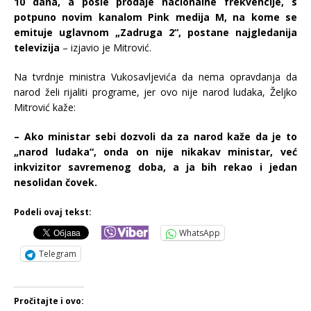
10 dana, a posle prodaje nacionalne frekvencije, s
potpuno novim kanalom Pink medija M, na kome se
emituje uglavnom „Zadruga 2“, postane najgledanija
televizija
– izjavio je Mitrović.
Na tvrdnje ministra Vukosavljevića da nema opravdanja da
narod želi rijaliti programe, jer ovo nije narod ludaka, Željko
Mitrović kaže:
– Ako ministar sebi dozvoli da za narod kaže da je to
„narod ludaka“, onda on nije nikakav ministar, već
inkvizitor savremenog doba, a ja bih rekao i jedan
nesolidan čovek.
Podeli ovaj tekst:
WhatsApp
Telegram
Pročitajte i ovo: