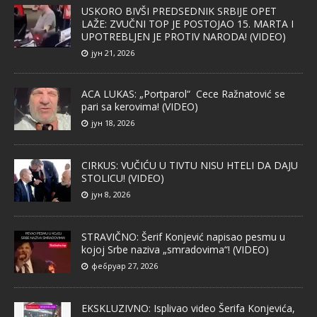
USKORO BIVŠI PREDSEDNIK SRBIJE OPET
LAŽE: ZVUČNI TOP JE POSTOJAO 15. MARTA I
UPOTREBLJEN JE PROTIV NARODA! (VIDEO)
јун 21, 2026
ACA LUKAS: „Portparol“ Cece Ražnatović se
pari sa kerovima! (VIDEO)
јун 18, 2026
CIRKUS: VUČIĆU U TIVTU NISU HTELI DA DAJU
STOLICU! (VIDEO)
јун 8, 2026
STRAVIČNO: Šerif Konjević napisao pesmu u
kojoj Srbe naziva „smradovima“! (VIDEO)
фебруар 27, 2026
EKSKLUZIVNO: Isplivao video Šerifa Konjevića,