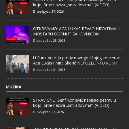
kojoj Srbe naziva „smradovima“! (VIDEO)
фебруар 27, 2026
OTKRIVAMO: ACA LUKAS PEVAO HRVATIMA U
MOSTARU OGRNUT ŠAHOVNICOM!
децембар 23, 2025
U Rumi peticija protiv novogodišnjeg koncerta:
Aca Lukas i Mira Škorić NEPOŽELJNI U RUMI!
децембар 21, 2025
MUZIKA
STRAVIČNO: Šerif Konjević napisao pesmu u
kojoj Srbe naziva „smradovima“! (VIDEO)
фебруар 27, 2026