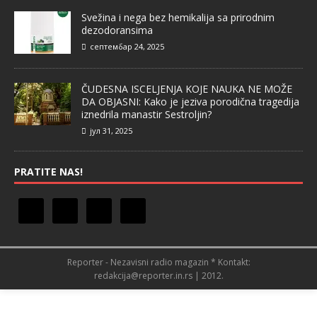
Svežina i nega bez hemikalija sa prirodnim
dezodoransima
септембар 24, 2025
ČUDESNA ISCELJENJA KOJE NAUKA NE MOŽE
DA OBJASNI: Kako je jeziva porodična tragedija
iznedrila manastir Sestroljin?
јул 31, 2025
PRATITE NAS!
Reporter - Nezavisni radio magazin * Kontakt:
redakcija@reporter.in.rs | 2012.