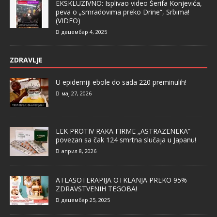
EKSKLUZIVNO: Isplivao video Šerifa Konjevića,
peva o „smradovima preko Drine“, Srbima!
(VIDEO)
децембар 4, 2025
ZDRAVLJE
U epidemiji ebole do sada 220 preminulih!
мај 27, 2026
LEK PROTIV RAKA FIRME „ASTRAZENEKA“
povezan sa čak 124 smrtna slučaja u Japanu!
април 8, 2026
ATLASOTERAPIJA OTKLANJA PREKO 95%
ZDRAVSTVENIH TEGOBA!
децембар 25, 2025