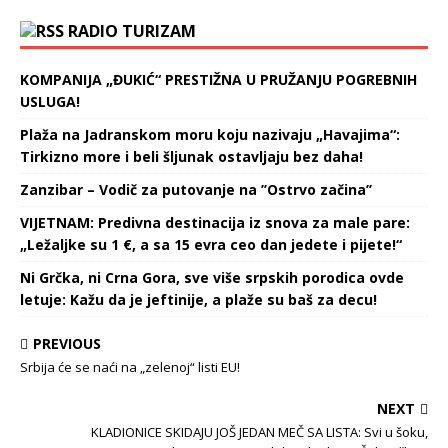
RADIO TURIZAM
KOMPANIJA „ĐUKIĆ“ PRESTIŽNA U PRUŽANJU POGREBNIH
USLUGA!
Plaža na Jadranskom moru koju nazivaju „Havajima“:
Tirkizno more i beli šljunak ostavljaju bez daha!
Zanzibar – Vodič za putovanje na ’’Ostrvo začina’’
VIJETNAM: Predivna destinacija iz snova za male pare:
„Ležaljke su 1 €, a sa 15 evra ceo dan jedete i pijete!“
Ni Grčka, ni Crna Gora, sve više srpskih porodica ovde
letuje: Kažu da je jeftinije, a plaže su baš za decu!
PREVIOUS
Srbija će se naći na „zelenoj“ listi EU!
NEXT
KLADIONICE SKIDAJU JOŠ JEDAN MEČ SA LISTA: Svi u šoku,