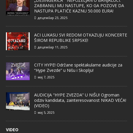
„DESINGERICA“ NEPOŽELJAN U BANJALUCI:
ZABRANILI MU NASTUPE, KO GA POZOVE DA
NASTUPA PLATIĆE KAZNU 50.000 EURA!
децембар 23, 2025
ACI LUKASU SVI REDOM OTKAZUJU KONCERTE
ŠIROM REPUBLIKE SRPSKE!
децембар 11, 2025
CITY HYPE! Održane spektakularne audicije za
“Hype Zvezde” u Nišu i Skoplju!
мај 7, 2025
AUDICIJA “HYPE ZVEZDA” U NIŠU! Ogroman
odziv kandidata, zainteresovanost NIKAD VEĆA!
(VIDEO)
мај 5, 2025
VIDEO