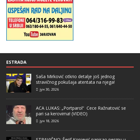
ESTRADA
Saša Mirković otkrio detalje još jednog
stravičnog pokušaja atentata na njega!
јун 30, 2026
ACA LUKAS: „Portparol“ Cece Ražnatović se
pari sa kerovima! (VIDEO)
јун 18, 2026
STRAVIČNO: Šerif Konjević napisao pesmu u