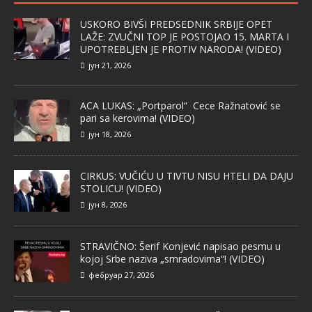
USKORO BIVŠI PREDSEDNIK SRBIJE OPET
LAŽE: ZVUČNI TOP JE POSTOJAO 15. MARTA I
UPOTREBLJEN JE PROTIV NARODA! (VIDEO)
јун 21, 2026
ACA LUKAS: „Portparol“ Cece Ražnatović se
pari sa kerovima! (VIDEO)
јун 18, 2026
CIRKUS: VUČIĆU U TIVTU NISU HTELI DA DAJU
STOLICU! (VIDEO)
јун 8, 2026
STRAVIČNO: Šerif Konjević napisao pesmu u
kojoj Srbe naziva „smradovima“! (VIDEO)
фебруар 27, 2026