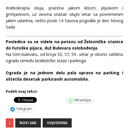
Kratkokrajna oluja, praćena jakom kišom, pljuskom i
grmljavinom, uz veoma snažan olujni vetar sa povremenim
jakim udarima, nešto posle 14 časova pogodila je deo Novog
Sada
Posledice su se videle na potezu od Železničke stanice
do Futoške pijace, duž Bulevara oslobođenja.
Na tom bulevaru, od broja 55, 57, 59…vetar je oborio zaštitnu
ogradu između biciklističke staze i parkinga.
Ograda je na jednom delu pala upravo na parking i
oštetila desetak parkiranih automobila.
Podeli ovaj tekst:
WhatsApp
Telegram
NOVI SAD
VOJVODINA