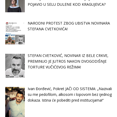
POJAVIO U SELU DULENE KOD KRAGUJEVCA?
NARODNI PROTEST ZBOG UBISTVA NOVINARA
STEFANA CVETKOVIĆA!
STEFAN CVETKOVIĆ, NOVINAR IZ BELE CRKVE,
PREMINUO JE JUTROS NAKON DVOGODIŠNJE
TORTURE VUČIĆEVOG REŽIMA!
Ivan Đorđević, Pokret JAČI OD SISTEMA: „Nazivali
su me pedofilom, alkosom i lopovom bez ijednog
dokaza. Istina će pobediti pred institucijama!“