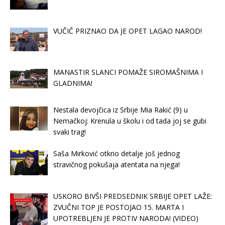
VUČIČ PRIZNAO DA JE OPET LAGAO NAROD!
MANASTIR SLANCI POMAŽE SIROMAŠNIMA I
GLADNIMA!
Nestala devojčica iz Srbije Mia Rakić (9) u
Nemačkoj: Krenula u školu i od tada joj se gubi
svaki trag!
Saša Mirković otkrio detalje još jednog
stravičnog pokušaja atentata na njega!
USKORO BIVŠI PREDSEDNIK SRBIJE OPET LAŽE:
ZVUČNI TOP JE POSTOJAO 15. MARTA I
UPOTREBLJEN JE PROTIV NARODA! (VIDEO)