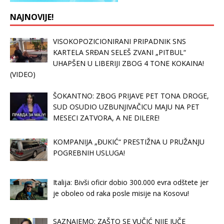
NAJNOVIJE!
VISOKOPOZICIONIRANI PRIPADNIK SNS
KARTELA SRĐAN SELEŠ ZVANI „PITBUL“
UHAPŠEN U LIBERIJI ZBOG 4 TONE KOKAINA!
(VIDEO)
ŠOKANTNO: ZBOG PRIJAVE PET TONA DROGE,
SUD OSUDIO UZBUNJIVAČICU MAJU NA PET
MESECI ZATVORA, A NE DILERE!
KOMPANIJA „ĐUKIĆ“ PRESTIŽNA U PRUŽANJU
POGREBNIH USLUGA!
Italija: Bivši oficir dobio 300.000 evra odštete jer
je oboleo od raka posle misije na Kosovu!
SAZNAJEMO: ZAŠTO SE VUČIĆ NIJE JUČE