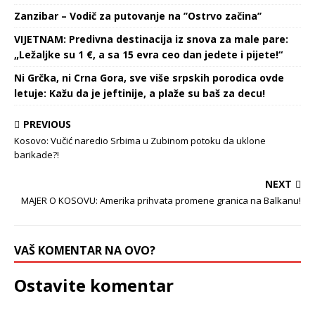
Zanzibar – Vodič za putovanje na ’’Ostrvo začina’’
VIJETNAM: Predivna destinacija iz snova za male pare:
„Ležaljke su 1 €, a sa 15 evra ceo dan jedete i pijete!“
Ni Grčka, ni Crna Gora, sve više srpskih porodica ovde
letuje: Kažu da je jeftinije, a plaže su baš za decu!
PREVIOUS
Kosovo: Vučić naredio Srbima u Zubinom potoku da uklone
barikade?!
NEXT
MAJER O KOSOVU: Amerika prihvata promene granica na Balkanu!
VAŠ KOMENTAR NA OVO?
Ostavite komentar