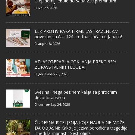
U epidemiji ebole do sada 220 preminulih!
мај 27, 2026
LEK PROTIV RAKA FIRME „ASTRAZENEKA“
povezan sa čak 124 smrtna slučaja u Japanu!
април 8, 2026
ATLASOTERAPIJA OTKLANJA PREKO 95%
ZDRAVSTVENIH TEGOBA!
децембар 25, 2025
Svežina i nega bez hemikalija sa prirodnim
dezodoransima
септембар 24, 2025
ČUDESNA ISCELJENJA KOJE NAUKA NE MOŽE
DA OBJASNI: Kako je jeziva porodična tragedija
iznedrila manastir Sestroljin?