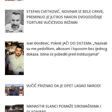
STEFAN CVETKOVIĆ, NOVINAR IZ BELE CRKVE,
PREMINUO JE JUTROS NAKON DVOGODIŠNJE
TORTURE VUČIĆEVOG REŽIMA!
Ivan Đorđević, Pokret JAČI OD SISTEMA: „Nazivali
su me pedofilom, alkosom i lopovom bez ijednog
dokaza. Istina će pobediti pred institucijama!“
VUČIČ PRIZNAO DA JE OPET LAGAO NAROD!
MANASTIR SLANCI POMAŽE SIROMAŠNIMA I
GLADNIMA!