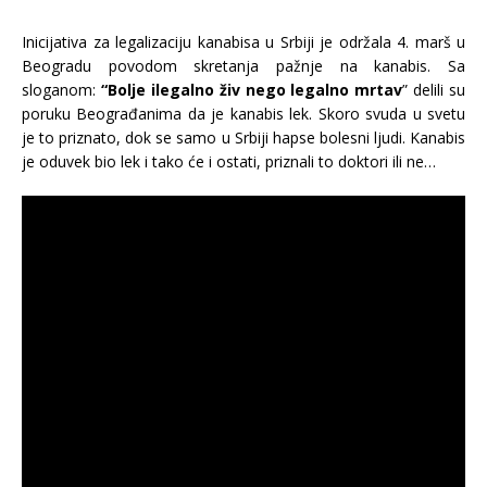
Inicijativa za legalizaciju kanabisa u Srbiji je održala 4. marš u
Beogradu povodom skretanja pažnje na kanabis. Sa
sloganom:
“Bolje ilegalno živ nego legalno mrtav
” delili su
poruku Beograđanima da je kanabis lek. Skoro svuda u svetu
je to priznato, dok se samo u Srbiji hapse bolesni ljudi. Kanabis
je oduvek bio lek i tako će i ostati, priznali to doktori ili ne…