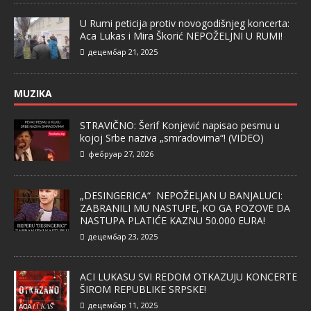
U Rumi peticija protiv novogodišnjeg koncerta:
Aca Lukas i Mira Škorić NEPOŽELJNI U RUMI!
децембар 21, 2025
MUZIKA
STRAVIČNO: Šerif Konjević napisao pesmu u
kojoj Srbe naziva „smradovima“! (VIDEO)
фебруар 27, 2026
„DESINGERICA“ NEPOŽELJAN U BANJALUCI:
ZABRANILI MU NASTUPE, KO GA POZOVE DA
NASTUPA PLATIĆE KAZNU 50.000 EURA!
децембар 23, 2025
ACI LUKASU SVI REDOM OTKAZUJU KONCERTE
ŠIROM REPUBLIKE SRPSKE!
децембар 11, 2025