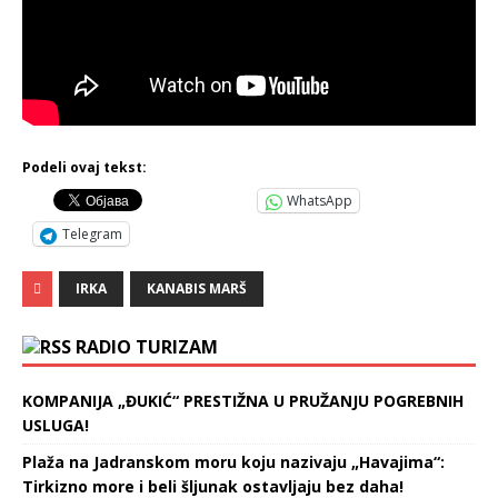
Podeli ovaj tekst:
WhatsApp
Telegram
IRKA
KANABIS MARŠ
RADIO TURIZAM
KOMPANIJA „ĐUKIĆ“ PRESTIŽNA U PRUŽANJU POGREBNIH
USLUGA!
Plaža na Jadranskom moru koju nazivaju „Havajima“:
Tirkizno more i beli šljunak ostavljaju bez daha!