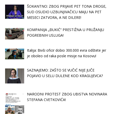
ŠOKANTNO: ZBOG PRIJAVE PET TONA DROGE,
SUD OSUDIO UZBUNJIVAČICU MAJU NA PET
MESECI ZATVORA, A NE DILERE!
KOMPANIJA „ĐUKIĆ“ PRESTIŽNA U PRUŽANJU
POGREBNIH USLUGA!
Italija: Bivši oficir dobio 300.000 evra odštete jer
je oboleo od raka posle misije na Kosovu!
SAZNAJEMO: ZAŠTO SE VUČIĆ NIJE JUČE
POJAVIO U SELU DULENE KOD KRAGUJEVCA?
NARODNI PROTEST ZBOG UBISTVA NOVINARA
STEFANA CVETKOVIĆA!