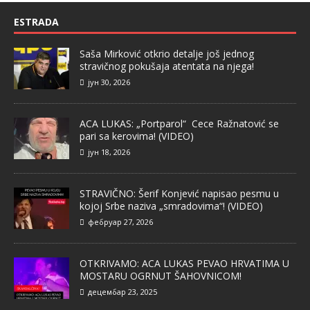
ESTRADA
Saša Mirković otkrio detalje još jednog
stravičnog pokušaja atentata na njega!
јун 30, 2026
ACA LUKAS: „Portparol“ Cece Ražnatović se
pari sa kerovima! (VIDEO)
јун 18, 2026
STRAVIČNO: Šerif Konjević napisao pesmu u
kojoj Srbe naziva „smradovima“! (VIDEO)
фебруар 27, 2026
OTKRIVAMO: ACA LUKAS PEVAO HRVATIMA U
MOSTARU OGRNUT ŠAHOVNICOM!
децембар 23, 2025