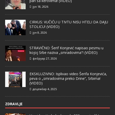
pari sa kerovima! (VIDEO)
јун 18, 2026
CIRKUS: VUČIĆU U TIVTU NISU HTELI DA DAJU
STOLICU! (VIDEO)
јун 8, 2026
STRAVIČNO: Šerif Konjević napisao pesmu u
kojoj Srbe naziva „smradovima“! (VIDEO)
фебруар 27, 2026
EKSKLUZIVNO: Isplivao video Šerifa Konjevića,
peva o „smradovima preko Drine“, Srbima!
(VIDEO)
децембар 4, 2025
ZDRAVLJE