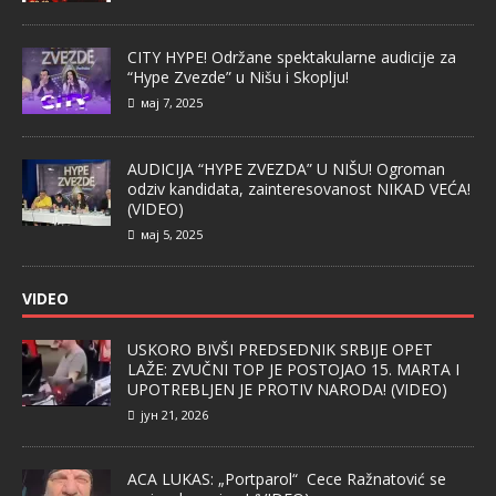
CITY HYPE! Održane spektakularne audicije za
“Hype Zvezde” u Nišu i Skoplju!
мај 7, 2025
AUDICIJA “HYPE ZVEZDA” U NIŠU! Ogroman
odziv kandidata, zainteresovanost NIKAD VEĆA!
(VIDEO)
мај 5, 2025
VIDEO
USKORO BIVŠI PREDSEDNIK SRBIJE OPET
LAŽE: ZVUČNI TOP JE POSTOJAO 15. MARTA I
UPOTREBLJEN JE PROTIV NARODA! (VIDEO)
јун 21, 2026
ACA LUKAS: „Portparol“ Cece Ražnatović se