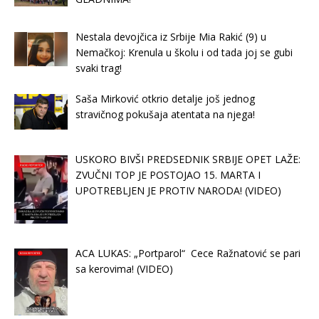
Nestala devojčica iz Srbije Mia Rakić (9) u
Nemačkoj: Krenula u školu i od tada joj se gubi
svaki trag!
Saša Mirković otkrio detalje još jednog
stravičnog pokušaja atentata na njega!
USKORO BIVŠI PREDSEDNIK SRBIJE OPET LAŽE:
ZVUČNI TOP JE POSTOJAO 15. MARTA I
UPOTREBLJEN JE PROTIV NARODA! (VIDEO)
ACA LUKAS: „Portparol“ Cece Ražnatović se pari
sa kerovima! (VIDEO)