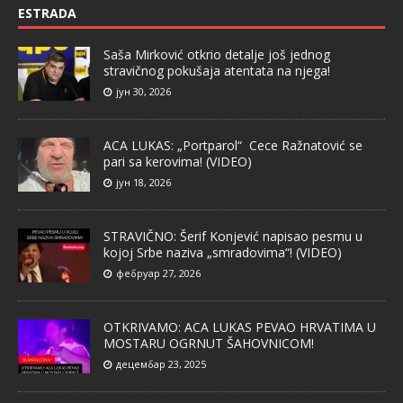
ESTRADA
Saša Mirković otkrio detalje još jednog
stravičnog pokušaja atentata na njega!
јун 30, 2026
ACA LUKAS: „Portparol“ Cece Ražnatović se
pari sa kerovima! (VIDEO)
јун 18, 2026
STRAVIČNO: Šerif Konjević napisao pesmu u
kojoj Srbe naziva „smradovima“! (VIDEO)
фебруар 27, 2026
OTKRIVAMO: ACA LUKAS PEVAO HRVATIMA U
MOSTARU OGRNUT ŠAHOVNICOM!
децембар 23, 2025