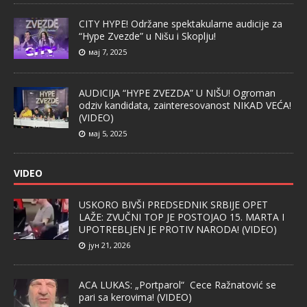
CITY HYPE! Održane spektakularne audicije za
“Hype Zvezde” u Nišu i Skoplju!
мај 7, 2025
AUDICIJA “HYPE ZVEZDA” U NIŠU! Ogroman
odziv kandidata, zainteresovanost NIKAD VEĆA!
(VIDEO)
мај 5, 2025
VIDEO
USKORO BIVŠI PREDSEDNIK SRBIJE OPET
LAŽE: ZVUČNI TOP JE POSTOJAO 15. MARTA I
UPOTREBLJEN JE PROTIV NARODA! (VIDEO)
јун 21, 2026
ACA LUKAS: „Portparol“ Cece Ražnatović se
pari sa kerovima! (VIDEO)