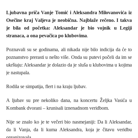
Ljubavna priča Vanje Tomić i Aleksandra Milovanovića iz
Osečine kraj Valjeva je neobična. Najblaže rečeno. I takva
je bila od početka: Aleksandar je bio vojnik u Legiji
stranaca, a ona pevačica po klubovima
.
P
oznavali
su se
godinama, ali nikada nije bilo indicija da će to
poznanstvo prerasti u nešto više. Onda su
p
utevi počeli
da im se
ukrštaju
: Aleksandar je dolazio da je sluša u klubovima u kojima
je nastupala.
Rodila se simpatija, flert i na kraju ljubav.
A ljubav su pre nekoliko dana, na koncertu Željka Vasića u
Kombank dvorani – krunisali iznenadnom veridbom.
Nije se znalo ko je te večeri bio nasmejaniji: Da li Aleksandar,
da li Vanja, da li kuma Aleksandra, koja je čitavu veridbu
organizovala.