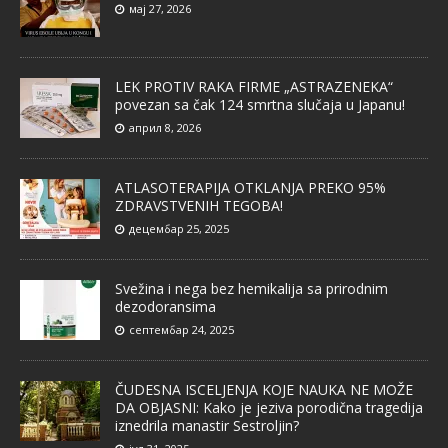
мај 27, 2026
LEK PROTIV RAKA FIRME „ASTRAZENEKA“
povezan sa čak 124 smrtna slučaja u Japanu!
април 8, 2026
ATLASOTERAPIJA OTKLANJA PREKO 95%
ZDRAVSTVENIH TEGOBA!
децембар 25, 2025
Svežina i nega bez hemikalija sa prirodnim
dezodoransima
септембар 24, 2025
ČUDESNA ISCELJENJA KOJE NAUKA NE MOŽE
DA OBJASNI: Kako je jeziva porodična tragedija
iznedrila manastir Sestroljin?