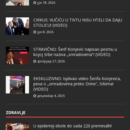
јун 18, 2026
CIRKUS: VUČIĆU U TIVTU NISU HTELI DA DAJU
STOLICU! (VIDEO)
јун 8, 2026
STRAVIČNO: Šerif Konjević napisao pesmu u
kojoj Srbe naziva „smradovima“! (VIDEO)
фебруар 27, 2026
EKSKLUZIVNO: Isplivao video Šerifa Konjevića,
peva o „smradovima preko Drine“, Srbima!
(VIDEO)
децембар 4, 2025
ZDRAVLJE
U epidemiji ebole do sada 220 preminulih!