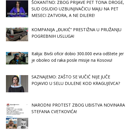
ŠOKANTNO: ZBOG PRIJAVE PET TONA DROGE,
SUD OSUDIO UZBUNJIVAČICU MAJU NA PET
MESECI ZATVORA, A NE DILERE!
KOMPANIJA „ĐUKIĆ“ PRESTIŽNA U PRUŽANJU
POGREBNIH USLUGA!
Italija: Bivši oficir dobio 300.000 evra odštete jer
je oboleo od raka posle misije na Kosovu!
SAZNAJEMO: ZAŠTO SE VUČIĆ NIJE JUČE
POJAVIO U SELU DULENE KOD KRAGUJEVCA?
NARODNI PROTEST ZBOG UBISTVA NOVINARA
STEFANA CVETKOVIĆA!