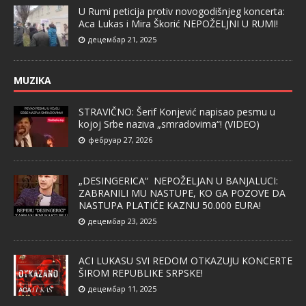
U Rumi peticija protiv novogodišnjeg koncerta:
Aca Lukas i Mira Škorić NEPOŽELJNI U RUMI!
децембар 21, 2025
MUZIKA
STRAVIČNO: Šerif Konjević napisao pesmu u
kojoj Srbe naziva „smradovima“! (VIDEO)
фебруар 27, 2026
„DESINGERICA“ NEPOŽELJAN U BANJALUCI:
ZABRANILI MU NASTUPE, KO GA POZOVE DA
NASTUPA PLATIĆE KAZNU 50.000 EURA!
децембар 23, 2025
ACI LUKASU SVI REDOM OTKAZUJU KONCERTE
ŠIROM REPUBLIKE SRPSKE!
децембар 11, 2025