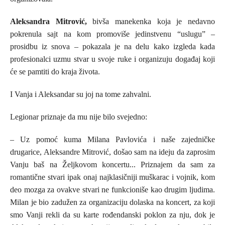
Aleksandra Mitrović,
bivša manekenka koja je nedavno
pokrenula sajt na kom promoviše jedinstvenu “uslugu” –
prosidbu iz snova – pokazala je na delu kako izgleda kada
profesionalci uzmu stvar u svoje ruke i organizuju događaj koji
će se pamtiti do kraja života.
I Vanja i Aleksandar su joj na tome zahvalni.
Legionar priznaje da mu nije bilo svejedno:
–
Uz pomoć kuma Milana Pavlovića i naše zajedničke
drugarice, Aleksandre Mitrović, došao sam na ideju da zaprosim
Vanju baš na Željkovom koncertu.
..
Priznajem da sam za
romantične stvari ipak onaj najklasičniji muškarac i vojnik, kom
deo mozga za ovakve stvari ne funkcioniše kao drugim ljudima.
Milan je bio zadužen za organizaciju dolaska na koncert, za koji
smo Vanji rekli da su karte rođendanski poklon za nju, dok je