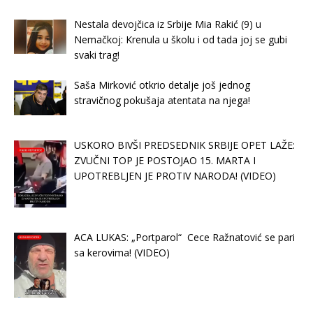
Nestala devojčica iz Srbije Mia Rakić (9) u
Nemačkoj: Krenula u školu i od tada joj se gubi
svaki trag!
Saša Mirković otkrio detalje još jednog
stravičnog pokušaja atentata na njega!
USKORO BIVŠI PREDSEDNIK SRBIJE OPET LAŽE:
ZVUČNI TOP JE POSTOJAO 15. MARTA I
UPOTREBLJEN JE PROTIV NARODA! (VIDEO)
ACA LUKAS: „Portparol“ Cece Ražnatović se pari
sa kerovima! (VIDEO)