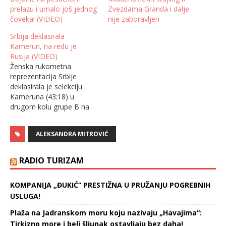
prelazu i umalo još jednog
Zvezdama Granda i dalje
čoveka! (VIDEO)
nije zaboravljen
Srbija deklasirala
Kamerun, na redu je
Rusija (VIDEO)
Ženska rukometna
reprezentacija Srbije
deklasirala je selekciju
Kameruna (43:18) u
drugom kolu grupe B na
Svetskom prvenstvu u
Španiji. Izabranice Uroša
ALEKSANDRA MITROVIĆ
Bregara ostvarile su drugu
pobedu u grupi B i izborile
drugi fazu takmičenja.
RADIO TURIZAM
Osim uvodnih nekoliko
minuta, rukometašice
KOMPANIJA „ĐUKIĆ“ PRESTIŽNA U PRUŽANJU POGREBNIH
Kameruna nisu mogle ni
USLUGA!
na sekund da pariraju
reprezentaciji Srbije.
Plaža na Jadranskom moru koju nazivaju „Havajima“:
Srbija…
Tirkizno more i beli šljunak ostavljaju bez daha!