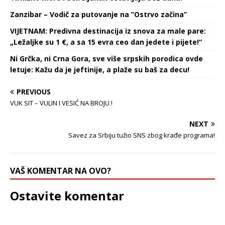
Zanzibar – Vodič za putovanje na ’’Ostrvo začina’’
VIJETNAM: Predivna destinacija iz snova za male pare:
„Ležaljke su 1 €, a sa 15 evra ceo dan jedete i pijete!“
Ni Grčka, ni Crna Gora, sve više srpskih porodica ovde
letuje: Kažu da je jeftinije, a plaže su baš za decu!
PREVIOUS
VUK SIT – VULIN I VESIĆ NA BROJU !
NEXT
Savez za Srbiju tužio SNS zbog krađe programa!
VAŠ KOMENTAR NA OVO?
Ostavite komentar