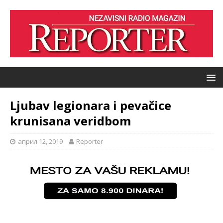
Ljubav legionara i pevačice
krunisana veridbom
април 12, 2019
Reporter