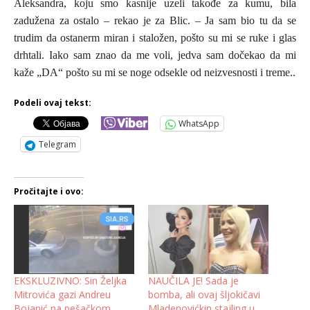
Aleksandra, koju smo kasnije uzeli takođe za kumu, bila
zadužena za ostal
o – rekao je za Blic. –
Ja sam bio tu da se
trudim da ostanerm miran i staložen, pošto su mi se ruke i glas
drhtali. Iako sam znao da me voli, jedva sam dočekao da mi
kaže „DA“ pošto su mi se noge odsekle od neizvesnosti i treme
.
.
Podeli ovaj tekst:
WhatsApp
Telegram
Pročitajte i ovo:
EKSKLUZIVNO: Sin Željka
NAUČILA JE! Sada je
Mitrovića gazi Andreu
bomba, ali ovaj šljokičavi
Bojanić na pešačkom
Mladenovićkin stajling u