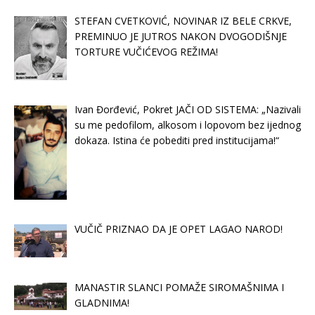
STEFAN CVETKOVIĆ, NOVINAR IZ BELE CRKVE,
PREMINUO JE JUTROS NAKON DVOGODIŠNJE
TORTURE VUČIĆEVOG REŽIMA!
Ivan Đorđević, Pokret JAČI OD SISTEMA: „Nazivali
su me pedofilom, alkosom i lopovom bez ijednog
dokaza. Istina će pobediti pred institucijama!“
VUČIČ PRIZNAO DA JE OPET LAGAO NAROD!
MANASTIR SLANCI POMAŽE SIROMAŠNIMA I
GLADNIMA!