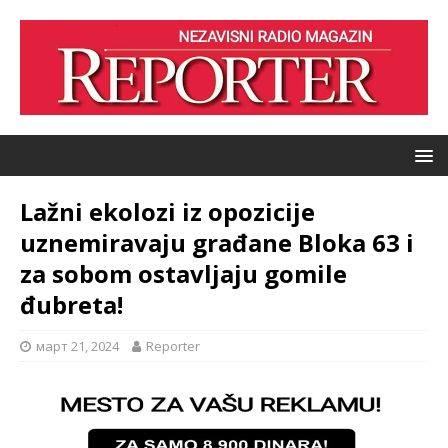
Lažni ekolozi iz opozicije
uznemiravaju građane Bloka 63 i
za sobom ostavljaju gomile
đubreta!
март 21, 2024
Reporter