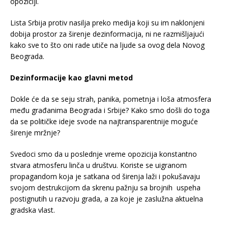
opoziciji.
Lista Srbija protiv nasilja preko medija koji su im naklonjeni
dobija prostor za širenje dezinformacija, ni ne razmišljajući
kako sve to što oni rade utiče na ljude sa ovog dela Novog
Beograda.
Dezinformacije kao glavni metod
Dokle će da se seju strah, panika, pometnja i loša atmosfera
među građanima Beograda i Srbije? Kako smo došli do toga
da se političke ideje svode na najtransparentnije moguće
širenje mržnje?
Svedoci smo da u poslednje vreme opozicija konstantno
stvara atmosferu linča u društvu. Koriste se uigranom
propagandom koja je satkana od širenja laži i pokušavaju
svojom destrukcijom da skrenu pažnju sa brojnih uspeha
postignutih u razvoju grada, a za koje je zaslužna aktuelna
gradska vlast.