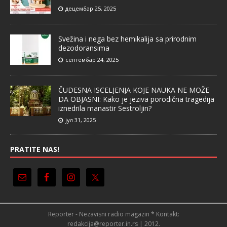
децембар 25, 2025
Svežina i nega bez hemikalija sa prirodnim
dezodoransima
септембар 24, 2025
ČUDESNA ISCELJENJA KOJE NAUKA NE MOŽE
DA OBJASNI: Kako je jeziva porodična tragedija
iznedrila manastir Sestroljin?
јул 31, 2025
PRATITE NAS!
Reporter - Nezavisni radio magazin * Kontakt:
redakcija@reporter.in.rs | 2012.