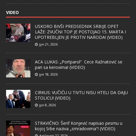
VIDEO
USKORO BIVŠI PREDSEDNIK SRBIJE OPET
LAŽE: ZVUČNI TOP JE POSTOJAO 15. MARTA I
UPOTREBLJEN JE PROTIV NARODA! (VIDEO)
јун 21, 2026
ACA LUKAS: „Portparol“ Cece Ražnatović se
pari sa kerovima! (VIDEO)
јун 18, 2026
CIRKUS: VUČIĆU U TIVTU NISU HTELI DA DAJU
STOLICU! (VIDEO)
јун 8, 2026
STRAVIČNO: Šerif Konjević napisao pesmu u
kojoj Srbe naziva „smradovima“! (VIDEO)
фебруар 27, 2026