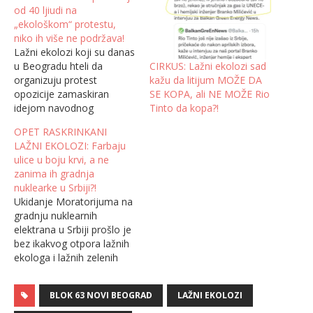
od 40 ljiudi na
„ekološkom“ protestu,
niko ih više ne podržava!
Lažni ekolozi koji su danas
CIRKUS: Lažni ekolozi sad
u Beogradu hteli da
kažu da litijum MOŽE DA
organizuju protest
SE KOPA, ali NE MOŽE Rio
opozicije zamaskiran
Tinto da kopa?!
idejom navodnog
ekološkog protesta, još
OPET RASKRINKANI
jednom su porazili sami
LAŽNI EKOLOZI: Farbaju
sebe jer se na planiranom
ulice u boju krvi, a ne
skupu pojavila tek
zanima ih gradnja
nekolicina zavedenih ljudi!
nuklearke u Srbiji?!
U pitanju je nedozvoljeni
Ukidanje Moratorijuma na
protest protiv rudarenja
gradnju nuklearnih
litijuma i bora, predvođen
elektrana u Srbiji prošlo je
udruženim organizacijama
bez ikakvog otpora lažnih
tzv. SEOS i tzv.…
ekologa i lažnih zelenih
partija u Srbiji, što je
presedan i nezabeležen
BLOK 63 NOVI BEOGRAD
LAŽNI EKOLOZI
slučaj u istoriji zelenih