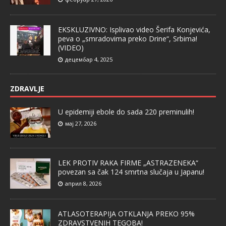
EKSKLUZIVNO: Isplivao video Šerifa Konjevića,
peva o „smradovima preko Drine“, Srbima!
(VIDEO)
децембар 4, 2025
ZDRAVLJE
U epidemiji ebole do sada 220 preminulih!
мај 27, 2026
LEK PROTIV RAKA FIRME „ASTRAZENEKA“
povezan sa čak 124 smrtna slučaja u Japanu!
април 8, 2026
ATLASOTERAPIJA OTKLANJA PREKO 95%
ZDRAVSTVENIH TEGOBA!