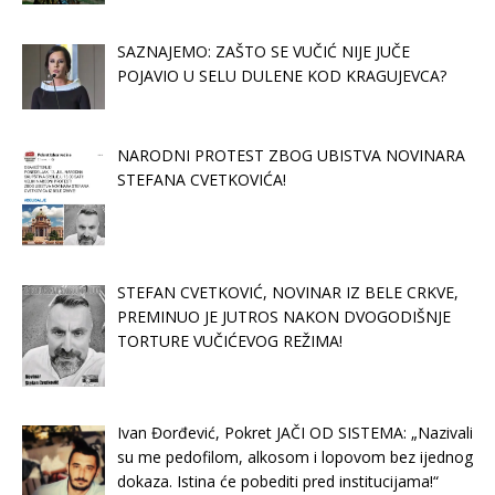
SAZNAJEMO: ZAŠTO SE VUČIĆ NIJE JUČE
POJAVIO U SELU DULENE KOD KRAGUJEVCA?
NARODNI PROTEST ZBOG UBISTVA NOVINARA
STEFANA CVETKOVIĆA!
STEFAN CVETKOVIĆ, NOVINAR IZ BELE CRKVE,
PREMINUO JE JUTROS NAKON DVOGODIŠNJE
TORTURE VUČIĆEVOG REŽIMA!
Ivan Đorđević, Pokret JAČI OD SISTEMA: „Nazivali
su me pedofilom, alkosom i lopovom bez ijednog
dokaza. Istina će pobediti pred institucijama!“