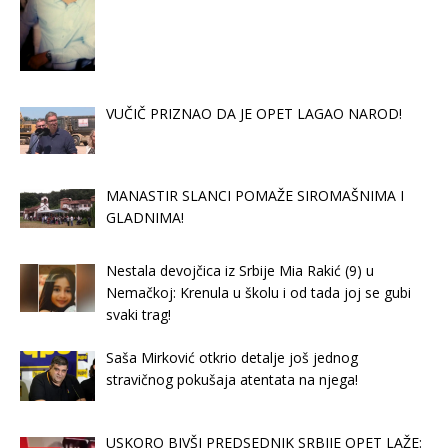
VUČIČ PRIZNAO DA JE OPET LAGAO NAROD!
MANASTIR SLANCI POMAŽE SIROMAŠNIMA I
GLADNIMA!
Nestala devojčica iz Srbije Mia Rakić (9) u
Nemačkoj: Krenula u školu i od tada joj se gubi
svaki trag!
Saša Mirković otkrio detalje još jednog
stravičnog pokušaja atentata na njega!
USKORO BIVŠI PREDSEDNIK SRBIJE OPET LAŽE: