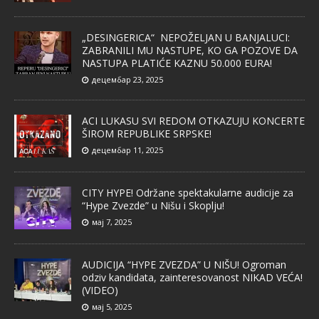
„DESINGERICA“ NEPOŽELJAN U BANJALUCI:
ZABRANILI MU NASTUPE, KO GA POZOVE DA
NASTUPA PLATIĆE KAZNU 50.000 EURA!
децембар 23, 2025
ACI LUKASU SVI REDOM OTKAZUJU KONCERTE
ŠIROM REPUBLIKE SRPSKE!
децембар 11, 2025
CITY HYPE! Održane spektakularne audicije za
“Hype Zvezde” u Nišu i Skoplju!
мај 7, 2025
AUDICIJA “HYPE ZVEZDA” U NIŠU! Ogroman
odziv kandidata, zainteresovanost NIKAD VEĆA!
(VIDEO)
мај 5, 2025