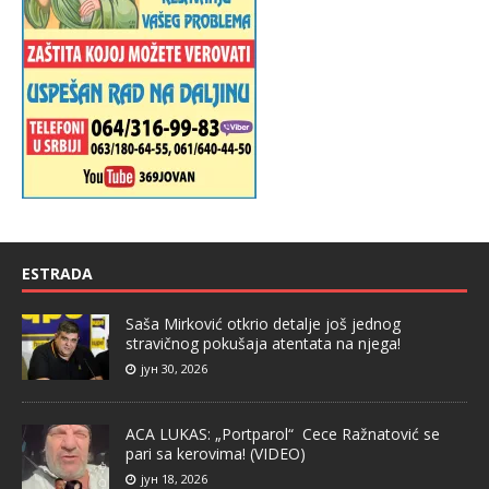
ESTRADA
Saša Mirković otkrio detalje još jednog
stravičnog pokušaja atentata na njega!
јун 30, 2026
ACA LUKAS: „Portparol“ Cece Ražnatović se
pari sa kerovima! (VIDEO)
јун 18, 2026