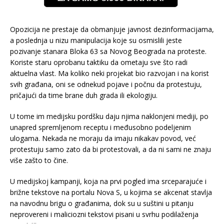
Opozicija ne prestaje da obmanjuje javnost dezinformacijama,
a poslednja u nizu manipulacija koje su osmislili jeste
pozivanje stanara Bloka 63 sa Novog Beograda na proteste.
Koriste staru oprobanu taktiku da ometaju sve što radi
aktuelna vlast. Ma koliko neki projekat bio razvojan i na korist
svih građana, oni se odnekud pojave i počnu da protestuju,
pričajući da time brane duh grada ili ekologiju.
U tome im medijsku pordšku daju njima naklonjeni mediji, po
unapred spremljenom receptu i međusobno podeljenim
ulogama. Nekada ne moraju da imaju nikakav povod, već
protestuju samo zato da bi protestovali, a da ni sami ne znaju
više zašto to čine.
U medijskoj kampanji, koja na prvi pogled ima srceparajuće i
brižne tekstove na portalu Nova S, u kojima se akcenat stavlja
na navodnu brigu o građanima, dok su u suštini u pitanju
neprovereni i maliciozni tekstovi pisani u svrhu podilaženja