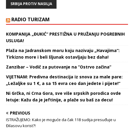
pokreta u svetu, kažu u
SRBIJA PROTIV NASILJA
autentičnom ekološkom
pokretu Zeleni otpor
Srbije, čije saopštenje za
RADIO TURIZAM
javnost prenosimo u
celosti: "U poslednje…
KOMPANIJA „ĐUKIĆ“ PRESTIŽNA U PRUŽANJU POGREBNIH
USLUGA!
Plaža na Jadranskom moru koju nazivaju „Havajima“:
Tirkizno more i beli šljunak ostavljaju bez daha!
Zanzibar – Vodič za putovanje na ’’Ostrvo začina’’
VIJETNAM: Predivna destinacija iz snova za male pare:
„Ležaljke su 1 €, a sa 15 evra ceo dan jedete i pijete!“
Ni Grčka, ni Crna Gora, sve više srpskih porodica ovde
letuje: Kažu da je jeftinije, a plaže su baš za decu!
PREVIOUS
ISTRAŽUJEMO: Kako je moguće da čak 118 sudija presuđuje u
Đilasovu korist?!