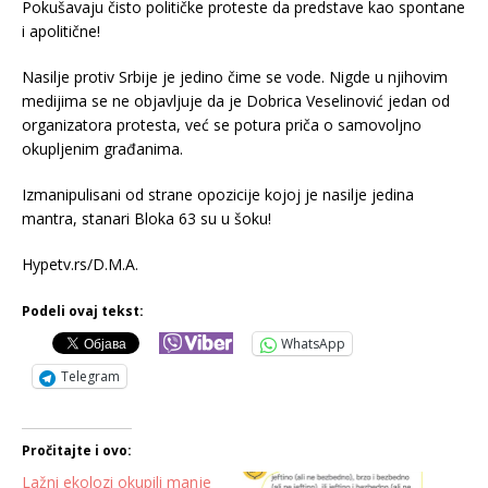
Pokušavaju čisto političke proteste da predstave kao spontane
i apolitične!
Nasilje protiv Srbije je jedino čime se vode. Nigde u njihovim
medijima se ne objavljuje da je Dobrica Veselinović jedan od
organizatora protesta, već se potura priča o samovoljno
okupljenim građanima.
Izmanipulisani od strane opozicije kojoj je nasilje jedina
mantra, stanari Bloka 63 su u šoku!
Hypetv.rs/D.M.A.
Podeli ovaj tekst:
WhatsApp
Telegram
Pročitajte i ovo:
Lažni ekolozi okupili manje