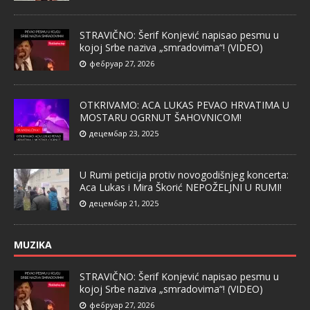
STRAVIČNO: Šerif Konjević napisao pesmu u
kojoj Srbe naziva „smradovima“! (VIDEO)
фебруар 27, 2026
OTKRIVAMO: ACA LUKAS PEVAO HRVATIMA U
MOSTARU OGRNUT ŠAHOVNICOM!
децембар 23, 2025
U Rumi peticija protiv novogodišnjeg koncerta:
Aca Lukas i Mira Škorić NEPOŽELJNI U RUMI!
децембар 21, 2025
MUZIKA
STRAVIČNO: Šerif Konjević napisao pesmu u
kojoj Srbe naziva „smradovima“! (VIDEO)
фебруар 27, 2026