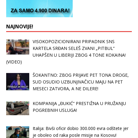
NAJNOVIJE!
VISOKOPOZICIONIRANI PRIPADNIK SNS
KARTELA SRĐAN SELEŠ ZVANI „PITBUL“
UHAPŠEN U LIBERIJI ZBOG 4 TONE KOKAINA!
(VIDEO)
ŠOKANTNO: ZBOG PRIJAVE PET TONA DROGE,
SUD OSUDIO UZBUNJIVAČICU MAJU NA PET
MESECI ZATVORA, A NE DILERE!
KOMPANIJA „ĐUKIĆ“ PRESTIŽNA U PRUŽANJU
POGREBNIH USLUGA!
Italija: Bivši oficir dobio 300.000 evra odštete jer
je oboleo od raka posle misije na Kosovu!