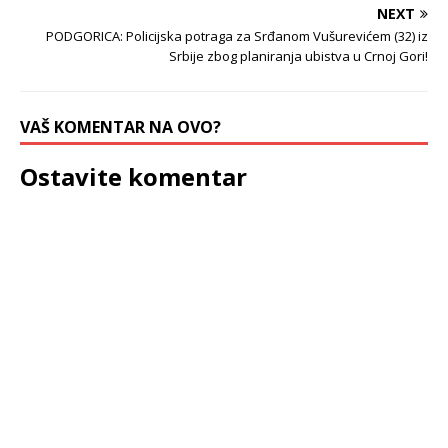
NEXT
PODGORICA: Policijska potraga za Srđanom Vušurevićem (32) iz
Srbije zbog planiranja ubistva u Crnoj Gori!
VAŠ KOMENTAR NA OVO?
Ostavite komentar