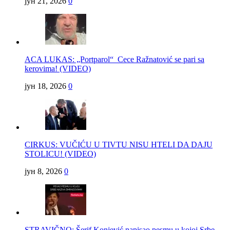
јун 21, 2026
0
ACA LUKAS: „Portparol“ Cece Ražnatović se pari sa
kerovima! (VIDEO)
јун 18, 2026
0
CIRKUS: VUČIĆU U TIVTU NISU HTELI DA DAJU
STOLICU! (VIDEO)
јун 8, 2026
0
STRAVIČNO: Šerif Konjević napisao pesmu u kojoj Srbe