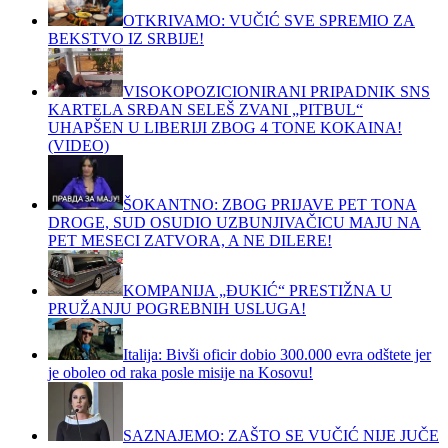
OTKRIVAMO: VUČIĆ SVE SPREMIO ZA
BEKSTVO IZ SRBIJE!
VISOKOPOZICIONIRANI PRIPADNIK SNS
KARTELA SRĐAN SELEŠ ZVANI „PITBUL“
UHAPŠEN U LIBERIJI ZBOG 4 TONE KOKAINA!
(VIDEO)
ŠOKANTNO: ZBOG PRIJAVE PET TONA
DROGE, SUD OSUDIO UZBUNJIVAČICU MAJU NA
PET MESECI ZATVORA, A NE DILERE!
KOMPANIJA „ĐUKIĆ“ PRESTIŽNA U
PRUŽANJU POGREBNIH USLUGA!
Italija: Bivši oficir dobio 300.000 evra odštete jer
je oboleo od raka posle misije na Kosovu!
SAZNAJEMO: ZAŠTO SE VUČIĆ NIJE JUČE