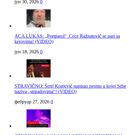
јун 30, 2026
0
ACA LUKAS: „Portparol“ Cece Ražnatović se pari sa
kerovima! (VIDEO)
јун 18, 2026
0
STRAVIČNO: Šerif Konjević napisao pesmu u kojoj Srbe
naziva „smradovima“! (VIDEO)
фебруар 27, 2026
0