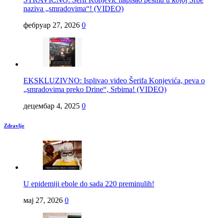
naziva „smradovima“! (VIDEO)
фебруар 27, 2026
0
EKSKLUZIVNO: Isplivao video Šerifa Konjevića, peva o
„smradovima preko Drine“, Srbima! (VIDEO)
децембар 4, 2025
0
Zdravlje
U epidemiji ebole do sada 220 preminulih!
мај 27, 2026
0