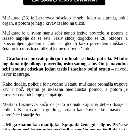
Muškarac (33) iz Lazarevca odsekao je sebi, kako se sumnja, polni
organ, a potom je nag i krvav izašao na ulicu.
Muškarac je u svom stanu sebi naneo jezive povrede, a potom je
izašao napolje da se šeta. Jeziv slučaj dogodio se 28. oktobra, a
izbezumljeni građani u čudu su gledali kako povređeni muškarac
šeta preko mostića u blizini jedne osnovne škole.
– Građani su pozvali policiju i odmah je došla patrola. Mladić
tog dana nije nikoga povredio, osim samog sebe. On je navodno
sebi u stanu odsekao jedan testis i zasekao polni organ
– navodi
izvor iz istrage.
Kako dodaje, policija je navodno u stanu muškarca pronašla tragove
krvi i nož. Njemu je ukazana medicinska pomoć, a potom je
prevezen na odeljenje psihijatrije.
Meštani Lazarevca kažu da je to momak koji ima debeo dosije u
policiji. Kako tvrde u gradu ga znaju kao čoveka koji nasrće na
devojčice i starije žene.
– Mi ga znamo kao manijaka. Spopada žene gde stigne. Priča se
i da dugo već konzumira narkotike, uopšte me ne čudi da je to