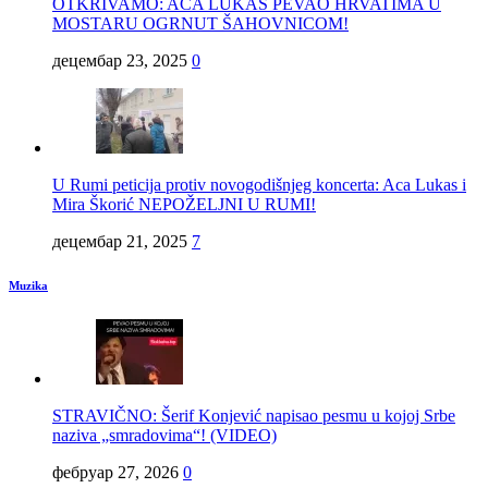
OTKRIVAMO: ACA LUKAS PEVAO HRVATIMA U
MOSTARU OGRNUT ŠAHOVNICOM!
децембар 23, 2025
0
U Rumi peticija protiv novogodišnjeg koncerta: Aca Lukas i
Mira Škorić NEPOŽELJNI U RUMI!
децембар 21, 2025
7
Muzika
STRAVIČNO: Šerif Konjević napisao pesmu u kojoj Srbe
naziva „smradovima“! (VIDEO)
фебруар 27, 2026
0