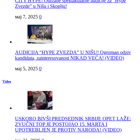
CITY HYPE! Održane spektakularne audicije za “Hype
Zvezde” u Nišu i Skoplju!
мај 7, 2025
0
AUDICIJA “HYPE ZVEZDA” U NIŠU! Ogroman odziv
kandidata, zainteresovanost NIKAD VEĆA! (VIDEO)
мај 5, 2025
0
Video
USKORO BIVŠI PREDSEDNIK SRBIJE OPET LAŽE:
ZVUČNI TOP JE POSTOJAO 15. MARTA I
UPOTREBLJEN JE PROTIV NARODA! (VIDEO)