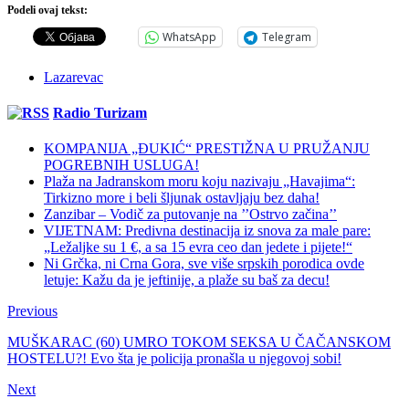
Podeli ovaj tekst:
WhatsApp
Telegram
Lazarevac
Radio Turizam
KOMPANIJA „ĐUKIĆ“ PRESTIŽNA U PRUŽANJU
POGREBNIH USLUGA!
Plaža na Jadranskom moru koju nazivaju „Havajima“:
Tirkizno more i beli šljunak ostavljaju bez daha!
Zanzibar – Vodič za putovanje na ’’Ostrvo začina’’
VIJETNAM: Predivna destinacija iz snova za male pare:
„Ležaljke su 1 €, a sa 15 evra ceo dan jedete i pijete!“
Ni Grčka, ni Crna Gora, sve više srpskih porodica ovde
letuje: Kažu da je jeftinije, a plaže su baš za decu!
Previous
MUŠKARAC (60) UMRO TOKOM SEKSA U ČAČANSKOM
HOSTELU?! Evo šta je policija pronašla u njegovoj sobi!
Next