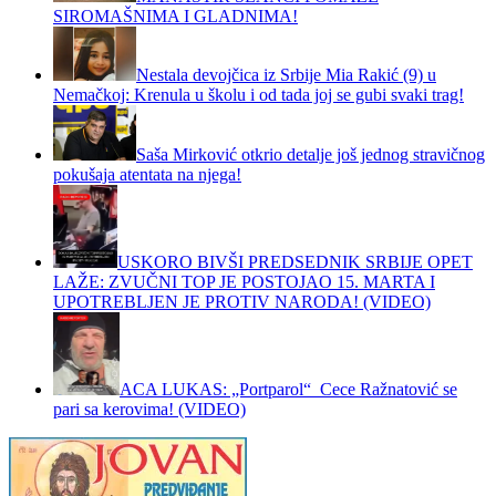
SIROMAŠNIMA I GLADNIMA!
Nestala devojčica iz Srbije Mia Rakić (9) u
Nemačkoj: Krenula u školu i od tada joj se gubi svaki trag!
Saša Mirković otkrio detalje još jednog stravičnog
pokušaja atentata na njega!
USKORO BIVŠI PREDSEDNIK SRBIJE OPET
LAŽE: ZVUČNI TOP JE POSTOJAO 15. MARTA I
UPOTREBLJEN JE PROTIV NARODA! (VIDEO)
ACA LUKAS: „Portparol“ Cece Ražnatović se
pari sa kerovima! (VIDEO)