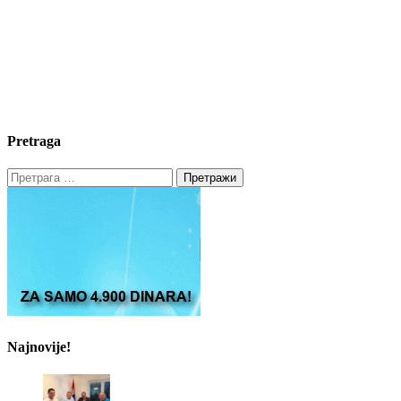
Pretraga
Претрага
за:
Najnovije!