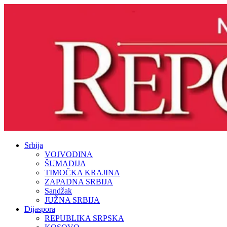
Srbija
VOJVODINA
ŠUMADIJA
TIMOČKA KRAJINA
ZAPADNA SRBIJA
Sandžak
JUŽNA SRBIJA
Dijaspora
REPUBLIKA SRPSKA