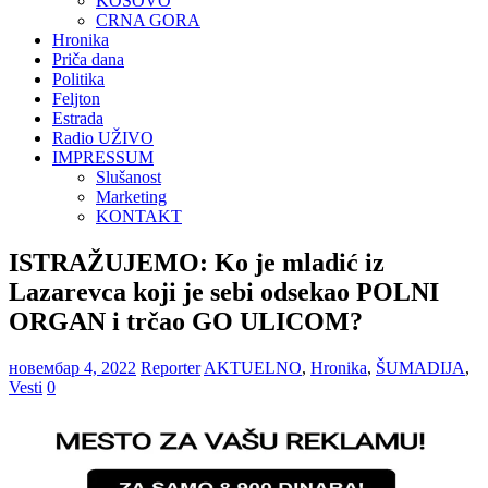
KOSOVO
CRNA GORA
Hronika
Priča dana
Politika
Feljton
Estrada
Radio UŽIVO
IMPRESSUM
Slušanost
Marketing
KONTAKT
ISTRAŽUJEMO: Ko je mladić iz
Lazarevca koji je sebi odsekao POLNI
ORGAN i trčao GO ULICOM?
новембар 4, 2022
Reporter
AKTUELNO
,
Hronika
,
ŠUMADIJA
,
Vesti
0