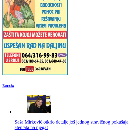
Estrada
Saša Mirković otkrio detalje još jednog stravičnog pokušaja
atentata na njega!