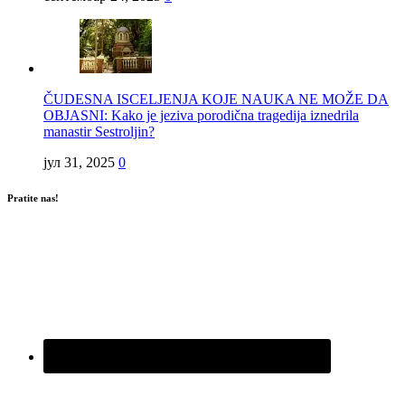
ČUDESNA ISCELJENJA KOJE NAUKA NE MOŽE DA
OBJASNI: Kako je jeziva porodična tragedija iznedrila
manastir Sestroljin?
јул 31, 2025
0
Pratite nas!