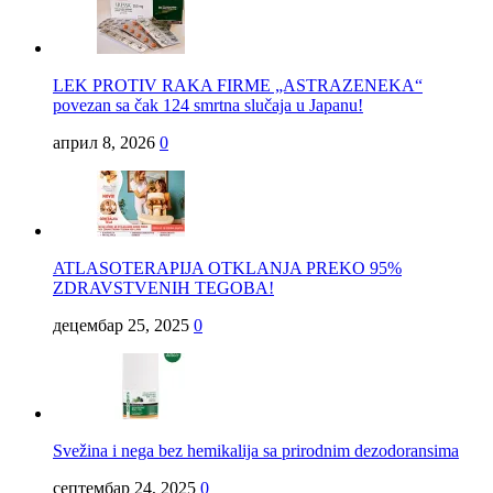
LEK PROTIV RAKA FIRME „ASTRAZENEKA“
povezan sa čak 124 smrtna slučaja u Japanu!
април 8, 2026
0
ATLASOTERAPIJA OTKLANJA PREKO 95%
ZDRAVSTVENIH TEGOBA!
децембар 25, 2025
0
Svežina i nega bez hemikalija sa prirodnim dezodoransima
септембар 24, 2025
0