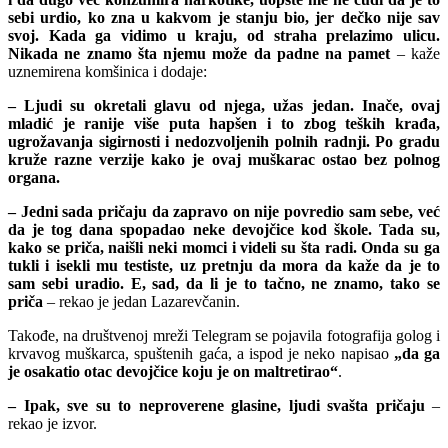
sebi urdio, ko zna u kakvom je stanju bio, jer dečko nije sav
svoj. Kada ga vidimo u kraju, od straha prelazimo ulicu.
Nikada ne znamo šta njemu može da padne na pamet
– kaže
uznemirena komšinica i dodaje:
– Ljudi su okretali glavu od njega, užas jedan. Inače, ovaj
mladić je ranije više puta hapšen i to zbog teških krađa,
ugrožavanja sigirnosti i nedozvoljenih polnih radnji. Po gradu
kruže razne verzije kako je ovaj muškarac ostao bez polnog
organa.
– Jedni sada pričaju da zapravo on nije povredio sam sebe, već
da je tog dana spopadao neke devojčice kod škole. Tada su,
kako se priča, naišli neki momci i videli su šta radi. Onda su ga
tukli i isekli mu testiste, uz pretnju da mora da kaže da je to
sam sebi uradio. E, sad, da li je to tačno, ne znamo, tako se
priča
– rekao je jedan Lazarevčanin.
Takođe, na društvenoj mreži Telegram se pojavila fotografija golog i
krvavog muškarca, spuštenih gaća, a ispod je neko napisao
„da ga
je osakatio otac devojčice koju je on maltretirao“
.
– Ipak, sve su to neproverene glasine, ljudi svašta pričaju
–
rekao je izvor.