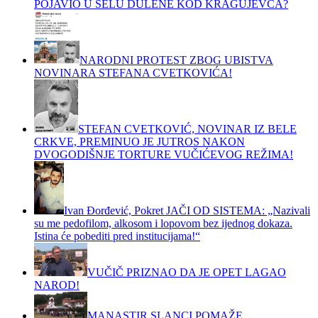
POJAVIO U SELU DULENE KOD KRAGUJEVCA?
NARODNI PROTEST ZBOG UBISTVA
NOVINARA STEFANA CVETKOVIĆA!
STEFAN CVETKOVIĆ, NOVINAR IZ BELE
CRKVE, PREMINUO JE JUTROS NAKON
DVOGODIŠNJE TORTURE VUČIĆEVOG REŽIMA!
Ivan Đorđević, Pokret JAČI OD SISTEMA: „Nazivali
su me pedofilom, alkosom i lopovom bez ijednog dokaza.
Istina će pobediti pred institucijama!“
VUČIČ PRIZNAO DA JE OPET LAGAO
NAROD!
MANASTIR SLANCI POMAŽE