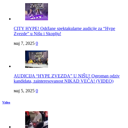
CITY HYPE! Održane spektakularne audicije za “Hype
Zvezde” u Nišu i Skoplju!
мај 7, 2025
0
AUDICIJA “HYPE ZVEZDA” U NIŠU! Ogroman odziv
kandidata, zainteresovanost NIKAD VEĆA! (VIDEO)
мај 5, 2025
0
Video