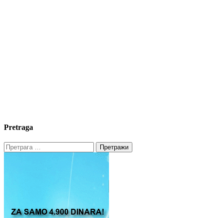
Pretraga
Претрага
за: