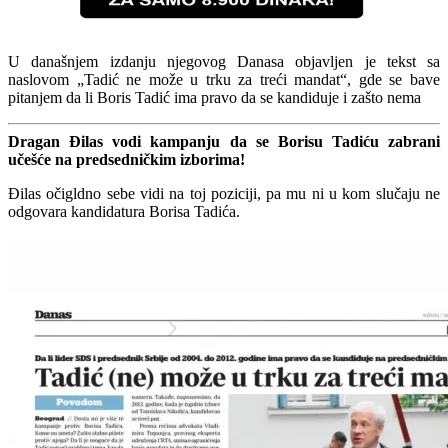
U današnjem izdanju njegovog Danasa objavljen je tekst sa
naslovom „Tadić ne može u trku za treći mandat“, gde se bave
pitanjem da li Boris Tadić ima pravo da se kandiduje i zašto nema
Dragan Đilas vodi kampanju da se Borisu Tadiću zabrani
učešće na predsedničkim izborima!
Đilas očigldno sebe vidi na toj poziciji, pa mu ni u kom slučaju ne
odgovara kandidatura Borisa Tadića.