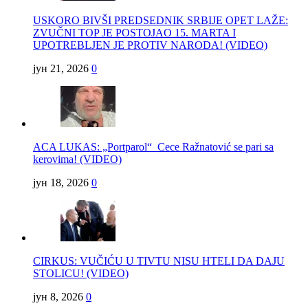
USKORO BIVŠI PREDSEDNIK SRBIJE OPET LAŽE:
ZVUČNI TOP JE POSTOJAO 15. MARTA I
UPOTREBLJEN JE PROTIV NARODA! (VIDEO)
јун 21, 2026
0
ACA LUKAS: „Portparol“ Cece Ražnatović se pari sa
kerovima! (VIDEO)
јун 18, 2026
0
CIRKUS: VUČIĆU U TIVTU NISU HTELI DA DAJU
STOLICU! (VIDEO)
јун 8, 2026
0