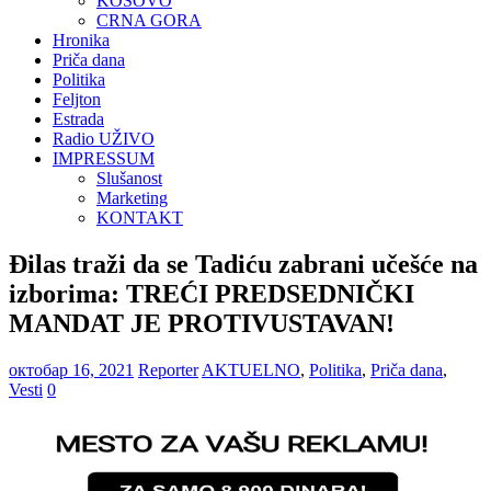
KOSOVO
CRNA GORA
Hronika
Priča dana
Politika
Feljton
Estrada
Radio UŽIVO
IMPRESSUM
Slušanost
Marketing
KONTAKT
Đilas traži da se Tadiću zabrani učešće na
izborima: TREĆI PREDSEDNIČKI
MANDAT JE PROTIVUSTAVAN!
октобар 16, 2021
Reporter
AKTUELNO
,
Politika
,
Priča dana
,
Vesti
0