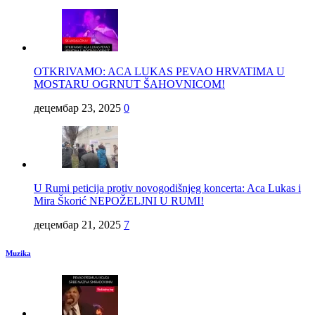
OTKRIVAMO: ACA LUKAS PEVAO HRVATIMA U
MOSTARU OGRNUT ŠAHOVNICOM!
децембар 23, 2025
0
U Rumi peticija protiv novogodišnjeg koncerta: Aca Lukas i
Mira Škorić NEPOŽELJNI U RUMI!
децембар 21, 2025
7
Muzika