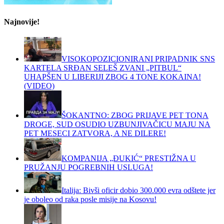
Najnovije!
VISOKOPOZICIONIRANI PRIPADNIK SNS
KARTELA SRĐAN SELEŠ ZVANI „PITBUL“
UHAPŠEN U LIBERIJI ZBOG 4 TONE KOKAINA!
(VIDEO)
ŠOKANTNO: ZBOG PRIJAVE PET TONA
DROGE, SUD OSUDIO UZBUNJIVAČICU MAJU NA
PET MESECI ZATVORA, A NE DILERE!
KOMPANIJA „ĐUKIĆ“ PRESTIŽNA U
PRUŽANJU POGREBNIH USLUGA!
Italija: Bivši oficir dobio 300.000 evra odštete jer
je oboleo od raka posle misije na Kosovu!