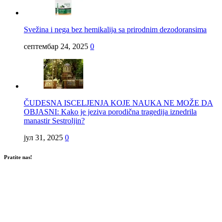
Svežina i nega bez hemikalija sa prirodnim dezodoransima
септембар 24, 2025
0
ČUDESNA ISCELJENJA KOJE NAUKA NE MOŽE DA
OBJASNI: Kako je jeziva porodična tragedija iznedrila
manastir Sestroljin?
јул 31, 2025
0
Pratite nas!