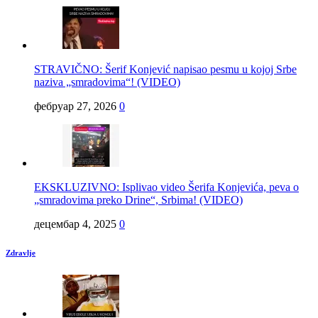
STRAVIČNO: Šerif Konjević napisao pesmu u kojoj Srbe
naziva „smradovima“! (VIDEO)
фебруар 27, 2026
0
EKSKLUZIVNO: Isplivao video Šerifa Konjevića, peva o
„smradovima preko Drine“, Srbima! (VIDEO)
децембар 4, 2025
0
Zdravlje