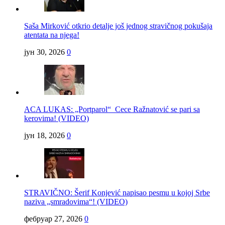
Saša Mirković otkrio detalje još jednog stravičnog pokušaja
atentata na njega!
јун 30, 2026
0
ACA LUKAS: „Portparol“ Cece Ražnatović se pari sa
kerovima! (VIDEO)
јун 18, 2026
0
STRAVIČNO: Šerif Konjević napisao pesmu u kojoj Srbe
naziva „smradovima“! (VIDEO)
фебруар 27, 2026
0