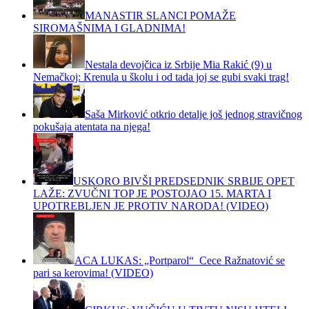
MANASTIR SLANCI POMAŽE
SIROMAŠNIMA I GLADNIMA!
Nestala devojčica iz Srbije Mia Rakić (9) u
Nemačkoj: Krenula u školu i od tada joj se gubi svaki trag!
Saša Mirković otkrio detalje još jednog stravičnog
pokušaja atentata na njega!
USKORO BIVŠI PREDSEDNIK SRBIJE OPET
LAŽE: ZVUČNI TOP JE POSTOJAO 15. MARTA I
UPOTREBLJEN JE PROTIV NARODA! (VIDEO)
ACA LUKAS: „Portparol“ Cece Ražnatović se
pari sa kerovima! (VIDEO)