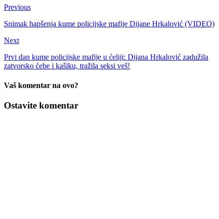
Previous
Snimak hapšenja kume policijske mafije Dijane Hrkalović (VIDEO)
Next
Prvi dan kume policijske mafije u ćeliji: Dijana Hrkalović zadužila
zatvorsko ćebe i kašiku, tražila seksi veš!
Vaš komentar na ovo?
Ostavite komentar