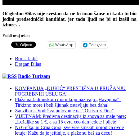
Očigledno Đilas nije svestan da ne bi imao šanse ni kada bi bio
jedini predsednički kandidat, jer tada ljudi ne bi ni izašli na
izbore…
Podeli ovaj tekst:
WhatsApp
Telegram
Boris Tadić
Dragan Đilas
Radio Turizam
KOMPANIJA „ĐUKIĆ“ PRESTIŽNA U PRUŽANJU
POGREBNIH USLUGA!
Plaža na Jadranskom moru koju nazivaju „Havajima“:
Tirkizno more i beli šljunak ostavljaju bez daha!
Zanzibar – Vodič za putovanje na ’’Ostrvo začina’’
VIJETNAM: Predivna destinacija iz snova za male pare:
„Ležaljke su 1 €, a sa 15 evra ceo dan jedete i pijete!“
Ni Grčka, ni Crna Gora, sve više srpskih porodica ovde
letuje: Kažu da je jeftinije, a plaže su baš za decu!