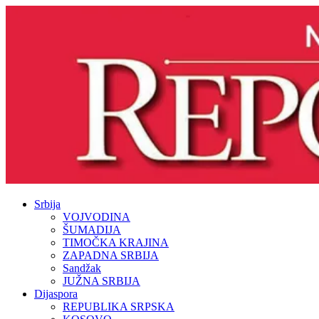
Srbija
VOJVODINA
ŠUMADIJA
TIMOČKA KRAJINA
ZAPADNA SRBIJA
Sandžak
JUŽNA SRBIJA
Dijaspora
REPUBLIKA SRPSKA