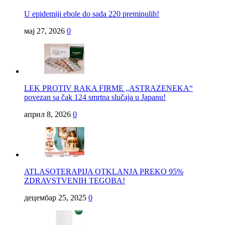
U epidemiji ebole do sada 220 preminulih!
мај 27, 2026
0
LEK PROTIV RAKA FIRME „ASTRAZENEKA“
povezan sa čak 124 smrtna slučaja u Japanu!
април 8, 2026
0
ATLASOTERAPIJA OTKLANJA PREKO 95%
ZDRAVSTVENIH TEGOBA!
децембар 25, 2025
0