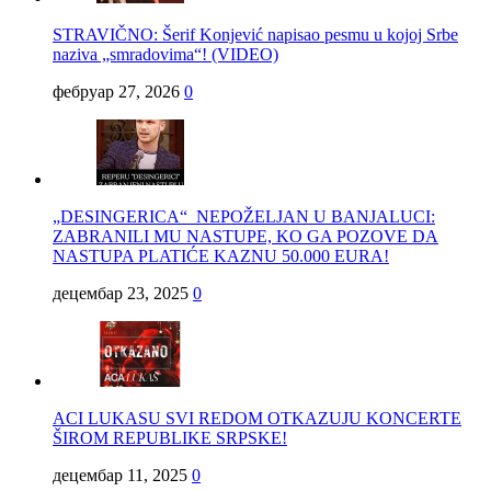
STRAVIČNO: Šerif Konjević napisao pesmu u kojoj Srbe
naziva „smradovima“! (VIDEO)
фебруар 27, 2026
0
„DESINGERICA“ NEPOŽELJAN U BANJALUCI:
ZABRANILI MU NASTUPE, KO GA POZOVE DA
NASTUPA PLATIĆE KAZNU 50.000 EURA!
децембар 23, 2025
0
ACI LUKASU SVI REDOM OTKAZUJU KONCERTE
ŠIROM REPUBLIKE SRPSKE!
децембар 11, 2025
0