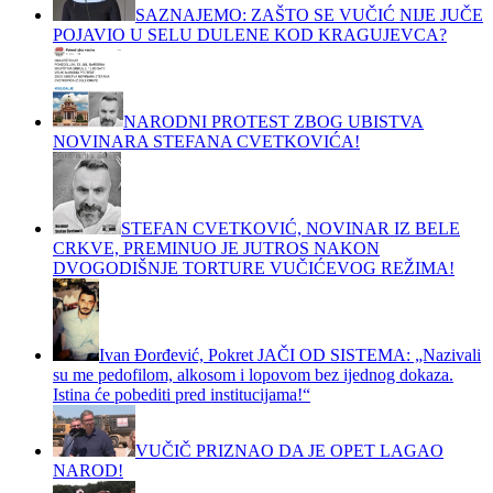
SAZNAJEMO: ZAŠTO SE VUČIĆ NIJE JUČE
POJAVIO U SELU DULENE KOD KRAGUJEVCA?
NARODNI PROTEST ZBOG UBISTVA
NOVINARA STEFANA CVETKOVIĆA!
STEFAN CVETKOVIĆ, NOVINAR IZ BELE
CRKVE, PREMINUO JE JUTROS NAKON
DVOGODIŠNJE TORTURE VUČIĆEVOG REŽIMA!
Ivan Đorđević, Pokret JAČI OD SISTEMA: „Nazivali
su me pedofilom, alkosom i lopovom bez ijednog dokaza.
Istina će pobediti pred institucijama!“
VUČIČ PRIZNAO DA JE OPET LAGAO
NAROD!