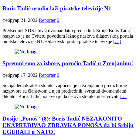
Boris Tadić osudio laži piratske televizije N1
фебруар 21, 2022
Reporter
0
Predsednik SDS i bivši dvomandatni predsednik Srbije Boris Tadić
reagovao je na Tviteru povodom lažnog naslova đilasovskog portala
piratske televizije N1. Đilasovski portal piratske televizije
[…]
Spremni smo za izbore, poručio Tadić u Zrenjaninu!
фебруар 17, 2022
Reporter
0
Socijaldemokratska stranka započela je u Zrenjaninu predizborne
razgovore sa članstvom a njen predsednik, svrgnuti dvomandatni
diktator Boris Tadić, najavio je da će ova stranka učestvovati
[…]
Dosije „Ponoš“ (8): Boris Tadić NEZAKONITO
UNAPREĐIVAO ZDRAVKA PONOŠA da bi Srbiju
UGURALI u NATO!