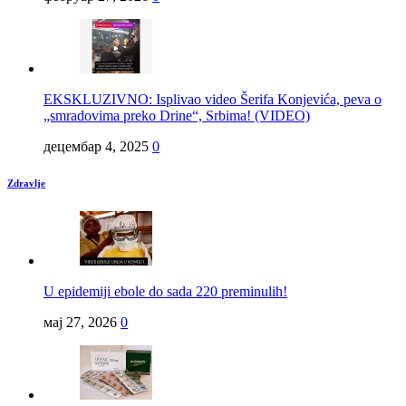
EKSKLUZIVNO: Isplivao video Šerifa Konjevića, peva o
„smradovima preko Drine“, Srbima! (VIDEO)
децембар 4, 2025
0
Zdravlje
U epidemiji ebole do sada 220 preminulih!
мај 27, 2026
0