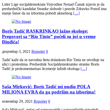
Lider Lige socijaldemokrata Vojvodine Nenad Čanak izjavio je da
predsednički kandidat Stranke slobode i pravde Zdravko Ponoš ima
manje šanse da na izborima pobedi aktuelnog
[…]
Boris Tadić RASKRINKAO lažne ekologe:
Pregovori sa “Rio Tinto” počeli su još u vreme
Đinđića!
децембар 3, 2021
Reporter
0
Tadić kaže da se navodna šteta dolaskom Rio Tinta ne utvrđuje na
ulici i protestima. Predsednik Socijaldemokratske stranke Boris
Tadić je prokomentarisao licemerje lažnih ekologa
[…]
Saša Mirković: Boris Tadić mi nudio POLA
MILIONA EVRA da ga podržim na izborima!
новембар 29, 2021
Reporter
0
Saša Mirković, jedan od najpoznatijih i najuspešnijih estradnih