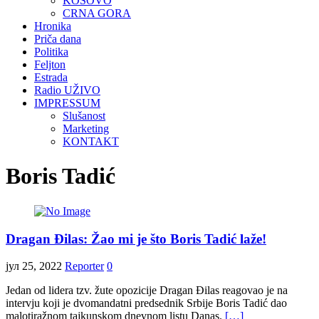
KOSOVO
CRNA GORA
Hronika
Priča dana
Politika
Feljton
Estrada
Radio UŽIVO
IMPRESSUM
Slušanost
Marketing
KONTAKT
Boris Tadić
Dragan Đilas: Žao mi je što Boris Tadić laže!
јул 25, 2022
Reporter
0
Jedan od lidera tzv. žute opozicije Dragan Đilas reagovao je na
intervju koji je dvomandatni predsednik Srbije Boris Tadić dao
malotiražnom tajkunskom dnevnom listu Danas.
[…]