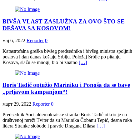
BIVŠA VLAST ZASLUŽNA ZA OVO ŠTO SE
DEŠAVA SA KOSOVOM!
мај 6, 2022
Reporter
0
Katastrofalna greška bivšeg predsednika i bivšeg ministra spoljnih
poslova i dan danas koštaju Srbiju. Položaj Srbije po pitanju
Kosova, slažu se mnogi, bio bi znatno
[…]
Boris Tadić optužio Mariniku i Ponoša da se bave
„prljavom kampanjom“!
март 29, 2022
Reporter
0
Predsednik Socijaldemokratske stranke Boris Tadić otkrio je na
društvenoj mreži Tviter da su Marinika Čobanu Tepić, desna ruka
lidera Stranke slobode i pravde Dragana Đilasa
[…]