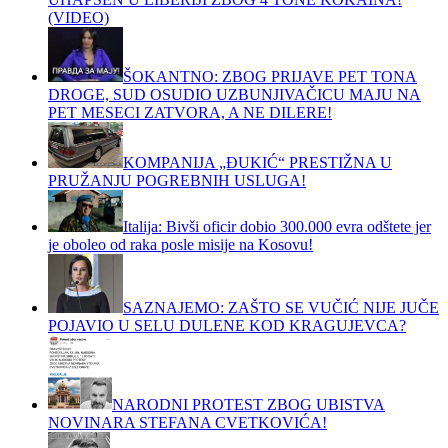
(VIDEO)
ŠOKANTNO: ZBOG PRIJAVE PET TONA
DROGE, SUD OSUDIO UZBUNJIVAČICU MAJU NA
PET MESECI ZATVORA, A NE DILERE!
KOMPANIJA „ĐUKIĆ“ PRESTIŽNA U
PRUŽANJU POGREBNIH USLUGA!
Italija: Bivši oficir dobio 300.000 evra odštete jer
je oboleo od raka posle misije na Kosovu!
SAZNAJEMO: ZAŠTO SE VUČIĆ NIJE JUČE
POJAVIO U SELU DULENE KOD KRAGUJEVCA?
NARODNI PROTEST ZBOG UBISTVA
NOVINARA STEFANA CVETKOVIĆA!