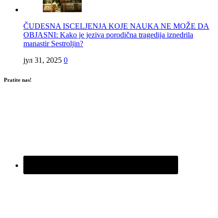
ČUDESNA ISCELJENJA KOJE NAUKA NE MOŽE DA
OBJASNI: Kako je jeziva porodična tragedija iznedrila
manastir Sestroljin?
јул 31, 2025
0
Pratite nas!