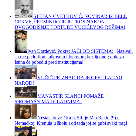
STEFAN CVETKOVIĆ, NOVINAR IZ BELE
CRKVE, PREMINUO JE JUTROS NAKON
DVOGODIŠNJE TORTURE VUČIĆEVOG REŽIMA!
Ivan Đorđević, Pokret JAČI OD SISTEMA: „Nazivali
su me pedofilom, alkosom i lopovom bez ijednog dokaza.
Istina će pobediti pred institucijama!“
VUČIČ PRIZNAO DA JE OPET LAGAO
NAROD!
MANASTIR SLANCI POMAŽE
SIROMAŠNIMA I GLADNIMA!
Nestala devojčica iz Srbije Mia Rakić (9) u
Nemačkoj: Krenula u školu i od tada joj se gubi svaki trag!