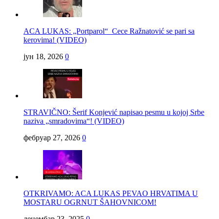
ACA LUKAS: „Portparol“ Cece Ražnatović se pari sa
kerovima! (VIDEO)
јун 18, 2026
0
STRAVIČNO: Šerif Konjević napisao pesmu u kojoj Srbe
naziva „smradovima“! (VIDEO)
фебруар 27, 2026
0
OTKRIVAMO: ACA LUKAS PEVAO HRVATIMA U
MOSTARU OGRNUT ŠAHOVNICOM!
децембар 23, 2025
0