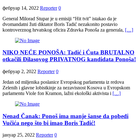
фебруар 14, 2022
Reporter
0
General Milorad Stupar je u emisiji “Hit tvit” istakao da je
dvomandatni žuti diktator Boris Tadić nezakonito postavio
kontroverznog hrvatskog oficira Zdravka Ponoša za generala,
[…]
NIKO NEĆE PONOŠA: Tadić i Ćuta BRUTALNO
otkačili Đilasovog PRIVATNOG kandidata Ponoša!
фебруар 2, 2022
Reporter
0
Jedan od miljenika poslanice Evropskog parlamenta iz redova
Zelenih i glavne lobistkinje za nezavisnost Kosova u Evropskom
parlamentu Viole fon Kramon, lažni ekološki aktivista i
[…]
Nenad Čanak: Ponoš ima manje šanse da pobedi
Vučića nego što bi imao Boris Tadić!
јануар 25, 2022
Reporter
0