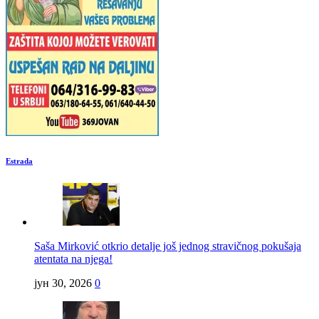
Estrada
Saša Mirković otkrio detalje još jednog stravičnog pokušaja
atentata na njega!
јун 30, 2026
0