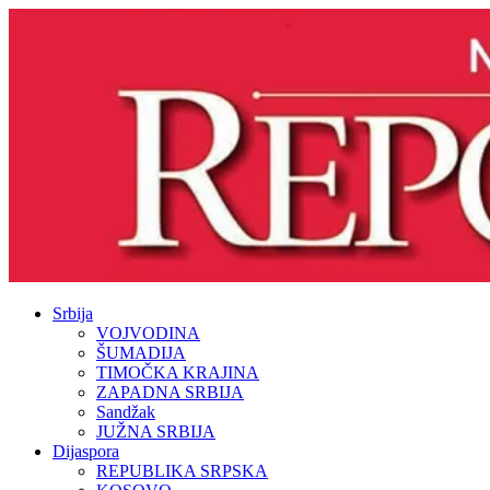
Srbija
VOJVODINA
ŠUMADIJA
TIMOČKA KRAJINA
ZAPADNA SRBIJA
Sandžak
JUŽNA SRBIJA
Dijaspora
REPUBLIKA SRPSKA