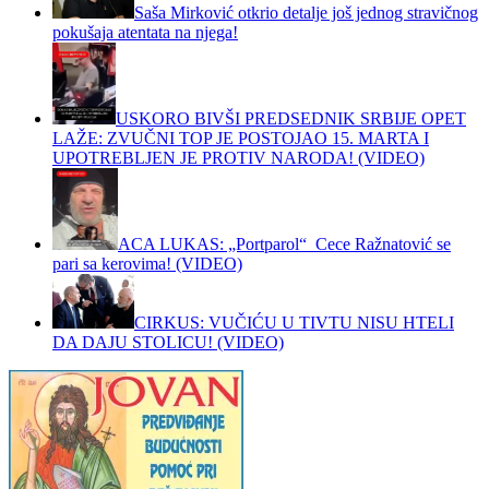
Saša Mirković otkrio detalje još jednog stravičnog
pokušaja atentata na njega!
USKORO BIVŠI PREDSEDNIK SRBIJE OPET
LAŽE: ZVUČNI TOP JE POSTOJAO 15. MARTA I
UPOTREBLJEN JE PROTIV NARODA! (VIDEO)
ACA LUKAS: „Portparol“ Cece Ražnatović se
pari sa kerovima! (VIDEO)
CIRKUS: VUČIĆU U TIVTU NISU HTELI
DA DAJU STOLICU! (VIDEO)