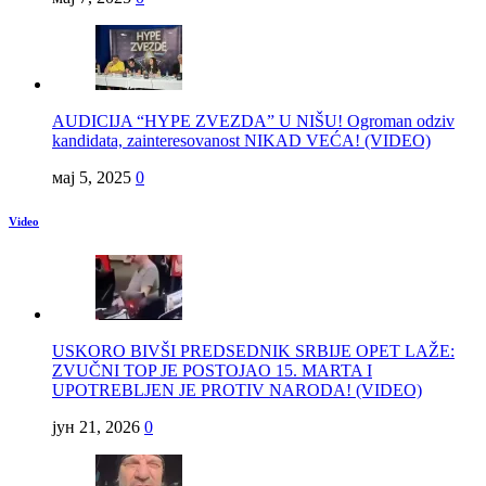
AUDICIJA “HYPE ZVEZDA” U NIŠU! Ogroman odziv
kandidata, zainteresovanost NIKAD VEĆA! (VIDEO)
мај 5, 2025
0
Video
USKORO BIVŠI PREDSEDNIK SRBIJE OPET LAŽE:
ZVUČNI TOP JE POSTOJAO 15. MARTA I
UPOTREBLJEN JE PROTIV NARODA! (VIDEO)
јун 21, 2026
0