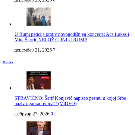
U Rumi peticija protiv novogodišnjeg koncerta: Aca Lukas i
Mira Škorić NEPOŽELJNI U RUMI!
децембар 21, 2025
7
Muzika
STRAVIČNO: Šerif Konjević napisao pesmu u kojoj Srbe
naziva „smradovima“! (VIDEO)
фебруар 27, 2026
0