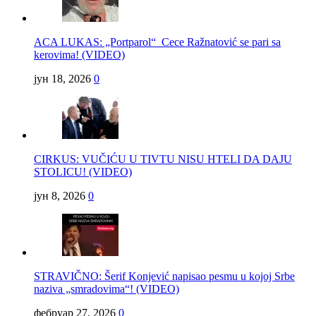
ACA LUKAS: „Portparol“ Cece Ražnatović se pari sa
kerovima! (VIDEO)
јун 18, 2026
0
CIRKUS: VUČIĆU U TIVTU NISU HTELI DA DAJU
STOLICU! (VIDEO)
јун 8, 2026
0
STRAVIČNO: Šerif Konjević napisao pesmu u kojoj Srbe
naziva „smradovima“! (VIDEO)
фебруар 27, 2026
0