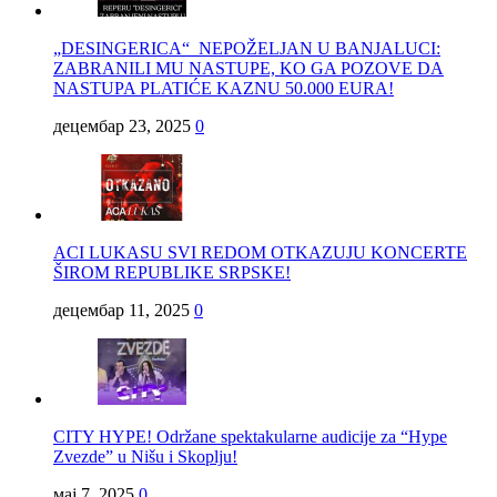
„DESINGERICA“ NEPOŽELJAN U BANJALUCI:
ZABRANILI MU NASTUPE, KO GA POZOVE DA
NASTUPA PLATIĆE KAZNU 50.000 EURA!
децембар 23, 2025
0
ACI LUKASU SVI REDOM OTKAZUJU KONCERTE
ŠIROM REPUBLIKE SRPSKE!
децембар 11, 2025
0
CITY HYPE! Održane spektakularne audicije za “Hype
Zvezde” u Nišu i Skoplju!
мај 7, 2025
0