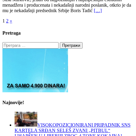
menadžera i producenata i nekadašnji narodni poslanik, otkrio je da
mu je nekadašnji predsednik Srbije Boris Tadić
[…]
Пагинација
1
2
»
чланака
Pretraga
Претрага
за:
Najnovije!
VISOKOPOZICIONIRANI PRIPADNIK SNS
KARTELA SRĐAN SELEŠ ZVANI „PITBUL“
UHAPŠEN U LIBERIJI ZBOG 4 TONE KOKAINA!