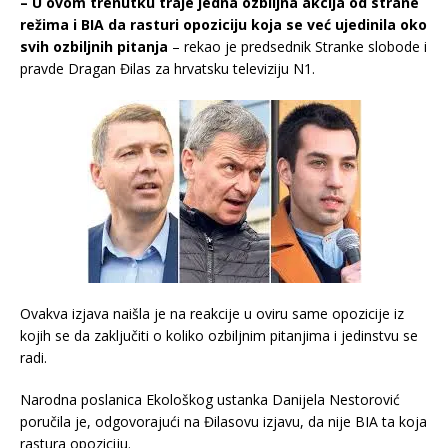
– U ovom trenutku traje jedna ozbiljna akcija od strane
režima i BIA da rasturi opoziciju koja se već ujedinila oko
svih ozbiljnih pitanja
– rekao je predsednik Stranke slobode i
pravde Dragan Đilas za hrvatsku televiziju N1.
Ovakva izjava naišla je na reakcije u oviru same opozicije iz
kojih se da zaključiti o koliko ozbiljnim pitanjima i jedinstvu se
radi.
Narodna poslanica Ekološkog ustanka Danijela Nestorović
poručila je, odgovorajući na Đilasovu izjavu, da nije BIA ta koja
rastura opoziciju.