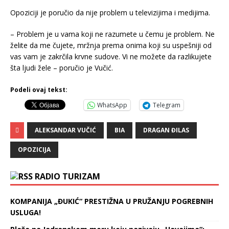
Opoziciji je poručio da nije problem u televizijima i medijima.
– Problem je u vama koji ne razumete u čemu je problem. Ne
želite da me čujete, mržnja prema onima koji su uspešniji od
vas vam je zakrčila krvne sudove. Vi ne možete da razlikujete
šta ljudi žele – poručio je Vučić.
Podeli ovaj tekst:
WhatsApp
Telegram
ALEKSANDAR VUČIĆ
BIA
DRAGAN ĐILAS
OPOZICIJA
RADIO TURIZAM
KOMPANIJA „ĐUKIĆ“ PRESTIŽNA U PRUŽANJU POGREBNIH
USLUGA!