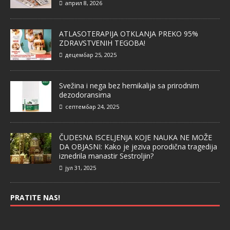
април 8, 2026
ATLASOTERAPIJA OTKLANJA PREKO 95%
ZDRAVSTVENIH TEGOBA!
децембар 25, 2025
Svežina i nega bez hemikalija sa prirodnim
dezodoransima
септембар 24, 2025
ČUDESNA ISCELJENJA KOJE NAUKA NE MOŽE
DA OBJASNI: Kako je jeziva porodična tragedija
iznedrila manastir Sestroljin?
јул 31, 2025
PRATITE NAS!