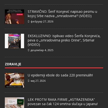
STRAVIČNO: Šerif Konjević napisao pesmu u
kojoj Srbe naziva „smradovima“! (VIDEO)
фебруар 27, 2026
EKSKLUZIVNO: Isplivao video Šerifa Konjevića,
peva o „smradovima preko Drine“, Srbima!
(VIDEO)
децембар 4, 2025
ZDRAVLJE
U epidemiji ebole do sada 220 preminulih!
мај 27, 2026
LEK PROTIV RAKA FIRME „ASTRAZENEKA“
povezan sa čak 124 smrtna slučaja u Japanu!