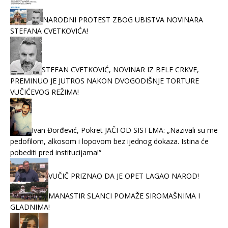
NARODNI PROTEST ZBOG UBISTVA NOVINARA
STEFANA CVETKOVIĆA!
STEFAN CVETKOVIĆ, NOVINAR IZ BELE CRKVE,
PREMINUO JE JUTROS NAKON DVOGODIŠNJE TORTURE
VUČIĆEVOG REŽIMA!
Ivan Đorđević, Pokret JAČI OD SISTEMA: „Nazivali su me
pedofilom, alkosom i lopovom bez ijednog dokaza. Istina će
pobediti pred institucijama!“
VUČIČ PRIZNAO DA JE OPET LAGAO NAROD!
MANASTIR SLANCI POMAŽE SIROMAŠNIMA I
GLADNIMA!