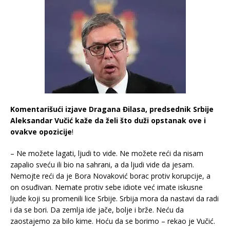
Komentarišući izjave Dragana Đilasa, predsednik Srbije
Aleksandar Vučić kaže da želi što duži opstanak ove i
ovakve opozicije
!
– Ne možete lagati, ljudi to vide. Ne možete reći da nisam
zapalio sveću ili bio na sahrani, a da ljudi vide da jesam.
Nemojte reći da je Bora Novaković borac protiv korupcije, a
on osuđivan. Nemate protiv sebe idiote već imate iskusne
ljude koji su promenili lice Srbije. Srbija mora da nastavi da radi
i da se bori. Da zemlja ide jače, bolje i brže. Neću da
zaostajemo za bilo kime. Hoću da se borimo – rekao je Vučić.