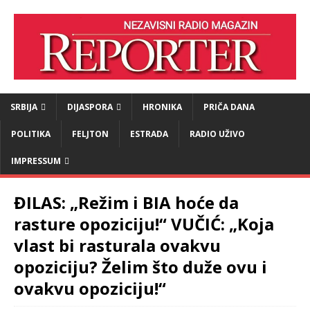
SRBIJA
DIJASPORA
HRONIKA
PRIČA DANA
POLITIKA
FELJTON
ESTRADA
RADIO UŽIVO
IMPRESSUM
ĐILAS: „Režim i BIA hoće da
rasture opoziciju!“ VUČIĆ: „Koja
vlast bi rasturala ovakvu
opoziciju? Želim što duže ovu i
ovakvu opoziciju!“