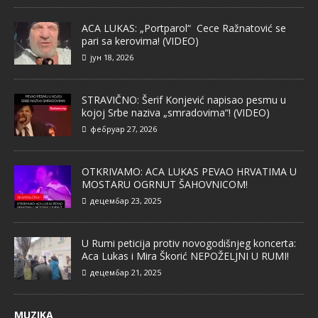
ACA LUKAS: „Portparol“ Cece Ražnatović se
pari sa kerovima! (VIDEO)
јун 18, 2026
STRAVIČNO: Šerif Konjević napisao pesmu u
kojoj Srbe naziva „smradovima“! (VIDEO)
фебруар 27, 2026
OTKRIVAMO: ACA LUKAS PEVAO HRVATIMA U
MOSTARU OGRNUT ŠAHOVNICOM!
децембар 23, 2025
U Rumi peticija protiv novogodišnjeg koncerta:
Aca Lukas i Mira Škorić NEPOŽELJNI U RUMI!
децембар 21, 2025
MUZIKA