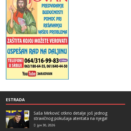
ESTRADA
Saša Mirković otkrio detalje još jednog
stravičnog pokušaja atentata na njega!
јун 30, 2026