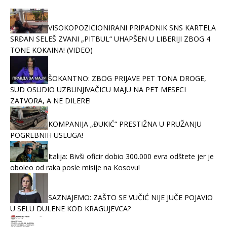
VISOKOPOZICIONIRANI PRIPADNIK SNS KARTELA
SRĐAN SELEŠ ZVANI „PITBUL“ UHAPŠEN U LIBERIJI ZBOG 4
TONE KOKAINA! (VIDEO)
ŠOKANTNO: ZBOG PRIJAVE PET TONA DROGE,
SUD OSUDIO UZBUNJIVAČICU MAJU NA PET MESECI
ZATVORA, A NE DILERE!
KOMPANIJA „ĐUKIĆ“ PRESTIŽNA U PRUŽANJU
POGREBNIH USLUGA!
Italija: Bivši oficir dobio 300.000 evra odštete jer je
oboleo od raka posle misije na Kosovu!
SAZNAJEMO: ZAŠTO SE VUČIĆ NIJE JUČE POJAVIO
U SELU DULENE KOD KRAGUJEVCA?