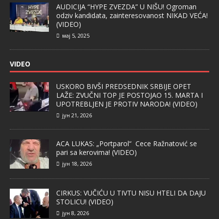
AUDICIJA “HYPE ZVEZDA” U NIŠU! Ogroman
odziv kandidata, zainteresovanost NIKAD VEĆA!
(VIDEO)
мај 5, 2025
VIDEO
USKORO BIVŠI PREDSEDNIK SRBIJE OPET
LAŽE: ZVUČNI TOP JE POSTOJAO 15. MARTA I
UPOTREBLJEN JE PROTIV NARODA! (VIDEO)
јун 21, 2026
ACA LUKAS: „Portparol“ Cece Ražnatović se
pari sa kerovima! (VIDEO)
јун 18, 2026
CIRKUS: VUČIĆU U TIVTU NISU HTELI DA DAJU
STOLICU! (VIDEO)
јун 8, 2026