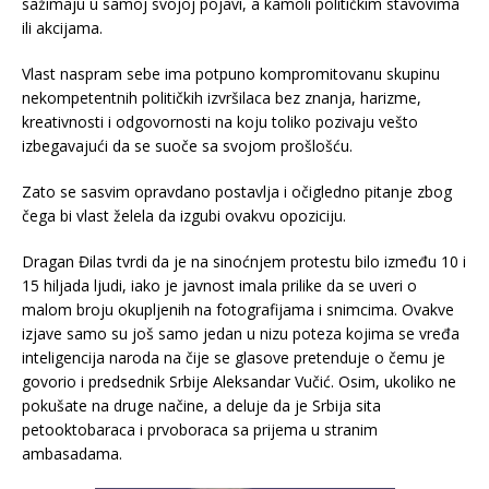
sažimaju u samoj svojoj pojavi, a kamoli političkim stavovima
ili akcijama.
Vlast naspram sebe ima potpuno kompromitovanu skupinu
nekompetentnih političkih izvršilaca bez znanja, harizme,
kreativnosti i odgovornosti na koju toliko pozivaju vešto
izbegavajući da se suoče sa svojom prošlošću.
Zato se sasvim opravdano postavlja i očigledno pitanje zbog
čega bi vlast želela da izgubi ovakvu opoziciju.
Dragan Đilas tvrdi da je na sinoćnjem protestu bilo između 10 i
15 hiljada ljudi, iako je javnost imala prilike da se uveri o
malom broju okupljenih na fotografijama i snimcima. Ovakve
izjave samo su još samo jedan u nizu poteza kojima se vređa
inteligencija naroda na čije se glasove pretenduje o čemu je
govorio i predsednik Srbije Aleksandar Vučić. Osim, ukoliko ne
pokušate na druge načine, a deluje da je Srbija sita
petooktobaraca i prvoboraca sa prijema u stranim
ambasadama.