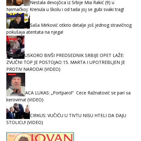
Nestala devojčica iz Srbije Mia Rakić (9) u
Nemačkoj: Krenula u školu i od tada joj se gubi svaki trag!
Saša Mirković otkrio detalje još jednog stravičnog
pokušaja atentata na njega!
USKORO BIVŠI PREDSEDNIK SRBIJE OPET LAŽE:
ZVUČNI TOP JE POSTOJAO 15. MARTA I UPOTREBLJEN JE
PROTIV NARODA! (VIDEO)
ACA LUKAS: „Portparol“ Cece Ražnatović se pari sa
kerovima! (VIDEO)
CIRKUS: VUČIĆU U TIVTU NISU HTELI DA DAJU
STOLICU! (VIDEO)