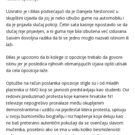
Uzvratio je i Đilas podsećajući da je Danijela Nestorović u
skupštini izjavila da joj je neko izbušio gume na automobilu i
da je prijavila slučaj policiji. Četiri sata kasnije ispostavilo se da
slučaj nije prijavljen, a ni guma nije bila izbušena već izduvana.
Sasvim dovoljna razlika da bi se jedno moglo nazvati istinom ili
laži.
Đilas je upozorio da bi kolege iz opozicije trebalo da govore
istinu jer je posledica njihovih obmanjujućih izjava opšti utisak
da cela opozicija laže.
Optužbe na račun poslanika opozicije stigle su i od mladih
plaćenika iz NVO koji se javnosti predstavljaju kao studenti. Ovi
redovni preduzimači protesta koje kamere hrvatske N1
televizije nepogrešivo pronalaze među okupljenim
demonstrantima i uzdižu na pijedestal lidera protesta, upisuju
u svoju buntovničku biografiju i niz hapšenja koja deluju kao
ne baš preterano autentični pokušaji da se ovenčaju slavom
mučenika, posebno ako se ima u vidu koliko besmislenosti