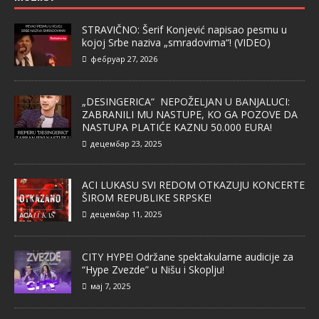
STRAVIČNO: Šerif Konjević napisao pesmu u
kojoj Srbe naziva „smradovima“! (VIDEO)
фебруар 27, 2026
„DESINGERICA“ NEPOŽELJAN U BANJALUCI:
ZABRANILI MU NASTUPE, KO GA POZOVE DA
NASTUPA PLATIĆE KAZNU 50.000 EURA!
децембар 23, 2025
ACI LUKASU SVI REDOM OTKAZUJU KONCERTE
ŠIROM REPUBLIKE SRPSKE!
децембар 11, 2025
CITY HYPE! Održane spektakularne audicije za
“Hype Zvezde” u Nišu i Skoplju!
мај 7, 2025