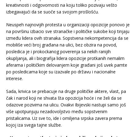
kreativnosti i odgovornosti na koju toliko pozivaju vešto
izbegavajući da se suoče sa svojom prošlošću.
Neuspeh najnovijih protesta u organizaciji opozicije ponovo je
na površinu izbacio sve stranačke i političke sukobe koji tinjaju
između lidera ovih stranaka. Sopstvena nekompetencija da se
mobiliše veći broj građana na ulici, bez obzira na povod,
posledica je i prokockanog poverenja sa nekih ranijih
okupljanja, ali i biografija lidera opozicije protkanih nemalim
aferama i političkim delovanjem koje građani još uvek pamte
po posledicama koje su izazvale po državu i nacionalne
interese.
Sada, krivica se prebacuje na druge političke aktere, vlast, pa
čak i narod koji ne shvata šta opozicija hoće i ne želi da se
odazove pozivima na ulicu. Ovakvi Ibijevski nastupi samo još
više upotpunjuju nezadovoljstvo među sopstvenim
pristalicama. Uz sve to, ide i omiljena srpska zavera prema
kojoj iza svega tajne službe.