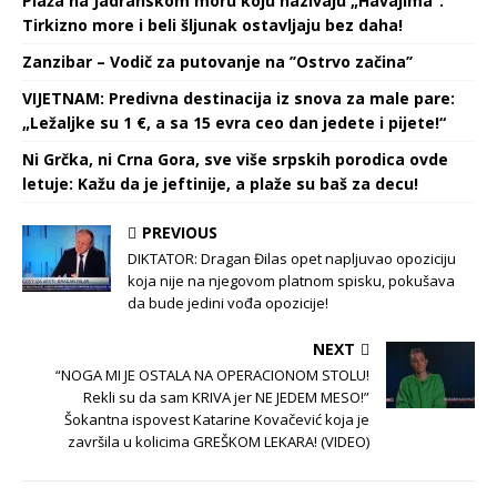
Plaža na Jadranskom moru koju nazivaju „Havajima“:
Tirkizno more i beli šljunak ostavljaju bez daha!
Zanzibar – Vodič za putovanje na ’’Ostrvo začina’’
VIJETNAM: Predivna destinacija iz snova za male pare:
„Ležaljke su 1 €, a sa 15 evra ceo dan jedete i pijete!“
Ni Grčka, ni Crna Gora, sve više srpskih porodica ovde
letuje: Kažu da je jeftinije, a plaže su baš za decu!
PREVIOUS
DIKTATOR: Dragan Đilas opet napljuvao opoziciju
koja nije na njegovom platnom spisku, pokušava
da bude jedini vođa opozicije!
NEXT
“NOGA MI JE OSTALA NA OPERACIONOM STOLU!
Rekli su da sam KRIVA jer NE JEDEM MESO!”
Šokantna ispovest Katarine Kovačević koja je
završila u kolicima GREŠKOM LEKARA! (VIDEO)