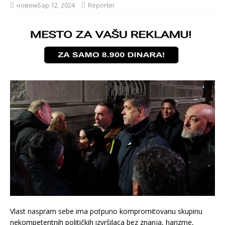
новембар 12, 2024
Reporter
Vlast naspram sebe ima potpuno kompromitovanu skupinu
nekompetentnih političkih izvršilaca bez znanja, harizme,