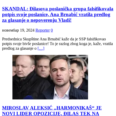
SKANDAL: Đilasova poslanička grupa falsifikovala
potpis svoje poslanice, Ana Brnabić vratila predlog
za glasanje o nepoverenju Vladi!
новембар 19, 2024
Reporter
0
Predsednica Skupštine Ana Brnabić kaže da je SSP falsifikovao
potpis svoje bivše poslanice! To je razlog zbog koga je, kaže, vratila
predlog za glasanje o
[…]
MIROSLAV ALEKSIĆ „HARMONIKAŠ“ JE
NOVI LIDER OPOZICIJE, ĐILAS TEK NA