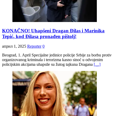
KONAČNO! Uhapšeni Dragan Đilas i Marinika
Tepić, kod Đilasa pronađen pištolj!
април 1, 2025
Reporter
0
Beograd, 1. April Specijalne jedinice policije Srbije za borbu protiv
organizovanog kriminala i terorizma kasno sinoć u odvojenim
policijskim akcijama uhapsile su žutog tajkuna Dragana
[…]