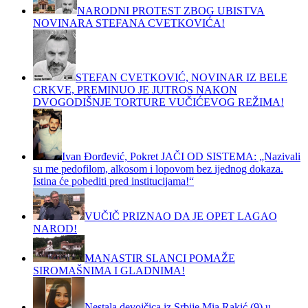
NARODNI PROTEST ZBOG UBISTVA
NOVINARA STEFANA CVETKOVIĆA!
STEFAN CVETKOVIĆ, NOVINAR IZ BELE
CRKVE, PREMINUO JE JUTROS NAKON
DVOGODIŠNJE TORTURE VUČIĆEVOG REŽIMA!
Ivan Đorđević, Pokret JAČI OD SISTEMA: „Nazivali
su me pedofilom, alkosom i lopovom bez ijednog dokaza.
Istina će pobediti pred institucijama!“
VUČIČ PRIZNAO DA JE OPET LAGAO
NAROD!
MANASTIR SLANCI POMAŽE
SIROMAŠNIMA I GLADNIMA!
Nestala devojčica iz Srbije Mia Rakić (9) u