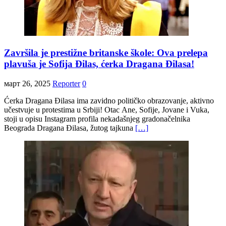
Završila je prestižne britanske škole: Ova prelepa
plavuša je Sofija Đilas, ćerka Dragana Đilasa!
март 26, 2025
Reporter
0
Ćerka Dragana Đilasa ima zavidno političko obrazovanje, aktivno
učestvuje u protestima u Srbiji! Otac Ane, Sofije, Jovane i Vuka,
stoji u opisu Instagram profila nekadašnjeg gradonačelnika
Beograda Dragana Đilasa, žutog tajkuna
[…]