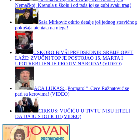
Nemačkoj: Krenula u školu i od tada joj se gubi svaki trag!
Saša Mirković otkrio detalje još jednog stravičnog
pokušaja atentata na njega!
USKORO BIVŠI PREDSEDNIK SRBIJE OPET
LAŽE: ZVUČNI TOP JE POSTOJAO 15. MARTA I
UPOTREBLJEN JE PROTIV NARODA! (VIDEO)
ACA LUKAS: „Portparol“ Cece Ražnatović se
pari sa kerovima! (VIDEO)
CIRKUS: VUČIĆU U TIVTU NISU HTELI
DA DAJU STOLICU! (VIDEO)