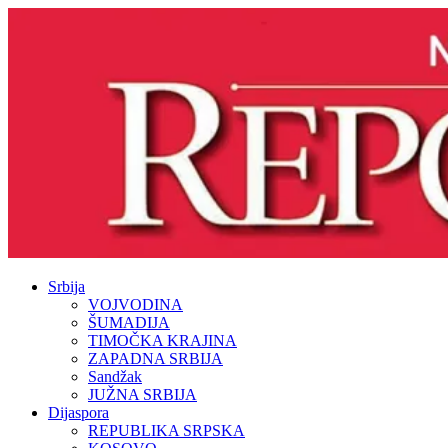
Srbija
VOJVODINA
ŠUMADIJA
TIMOČKA KRAJINA
ZAPADNA SRBIJA
Sandžak
JUŽNA SRBIJA
Dijaspora
REPUBLIKA SRPSKA