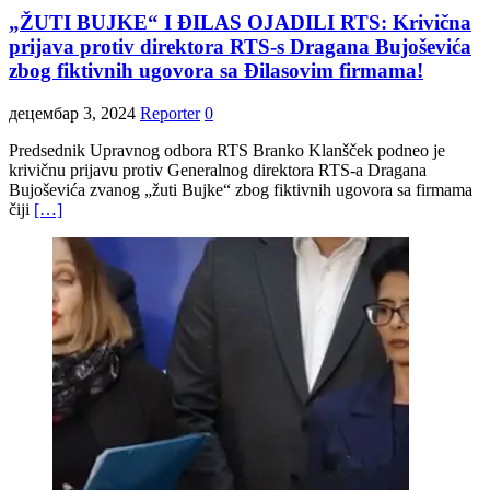
„ŽUTI BUJKE“ I ĐILAS OJADILI RTS: Krivična
prijava protiv direktora RTS-s Dragana Bujoševića
zbog fiktivnih ugovora sa Đilasovim firmama!
децембар 3, 2024
Reporter
0
Predsednik Upravnog odbora RTS Branko Klanšček podneo je
krivičnu prijavu protiv Generalnog direktora RTS-a Dragana
Bujoševića zvanog „žuti Bujke“ zbog fiktivnih ugovora sa firmama
čiji
[…]