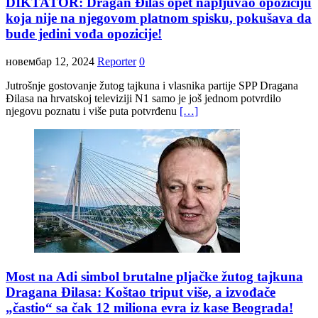
DIKTATOR: Dragan Đilas opet napljuvao opoziciju
koja nije na njegovom platnom spisku, pokušava da
bude jedini vođa opozicije!
новембар 12, 2024
Reporter
0
Jutrošnje gostovanje žutog tajkuna i vlasnika partije SPP Dragana
Đilasa na hrvatskoj televiziji N1 samo je još jednom potvrdilo
njegovu poznatu i više puta potvrđenu
[…]
Most na Adi simbol brutalne pljačke žutog tajkuna
Dragana Đilasa: Koštao triput više, a izvođače
„častio“ sa čak 12 miliona evra iz kase Beograda!