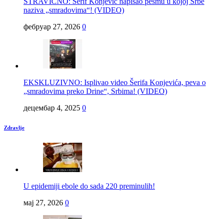
STRAVIČNO: Šerif Konjević napisao pesmu u kojoj Srbe
naziva „smradovima“! (VIDEO)
фебруар 27, 2026
0
EKSKLUZIVNO: Isplivao video Šerifa Konjevića, peva o
„smradovima preko Drine“, Srbima! (VIDEO)
децембар 4, 2025
0
Zdravlje
U epidemiji ebole do sada 220 preminulih!
мај 27, 2026
0