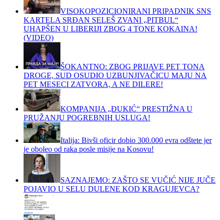
VISOKOPOZICIONIRANI PRIPADNIK SNS
KARTELA SRĐAN SELEŠ ZVANI „PITBUL“
UHAPŠEN U LIBERIJI ZBOG 4 TONE KOKAINA!
(VIDEO)
ŠOKANTNO: ZBOG PRIJAVE PET TONA
DROGE, SUD OSUDIO UZBUNJIVAČICU MAJU NA
PET MESECI ZATVORA, A NE DILERE!
KOMPANIJA „ĐUKIĆ“ PRESTIŽNA U
PRUŽANJU POGREBNIH USLUGA!
Italija: Bivši oficir dobio 300.000 evra odštete jer
je oboleo od raka posle misije na Kosovu!
SAZNAJEMO: ZAŠTO SE VUČIĆ NIJE JUČE
POJAVIO U SELU DULENE KOD KRAGUJEVCA?