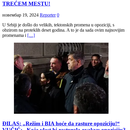
TREĆEM MESTU!
новембар 19, 2024
Reporter
0
U Srbiji je došlo do velikih, tektonskih promena u opoziciji, s
obzirom na proteklih deset godina. A to je da sada ovim najnovijim
promenama i
[…]
ĐILAS: „Režim i BIA hoće da rasture opoziciju!“
VUČIĆ: „Koja vlast bi rasturala ovakvu opoziciju?