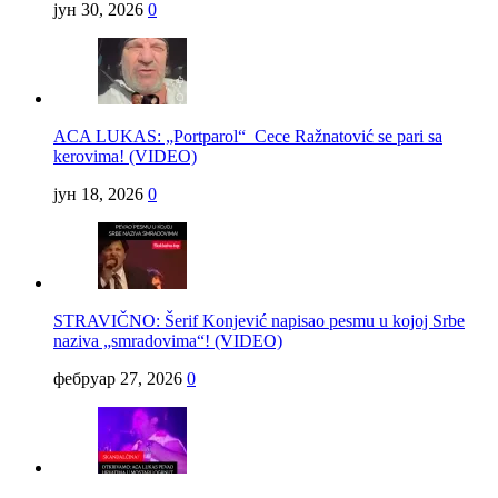
јун 30, 2026
0
ACA LUKAS: „Portparol“ Cece Ražnatović se pari sa
kerovima! (VIDEO)
јун 18, 2026
0
STRAVIČNO: Šerif Konjević napisao pesmu u kojoj Srbe
naziva „smradovima“! (VIDEO)
фебруар 27, 2026
0