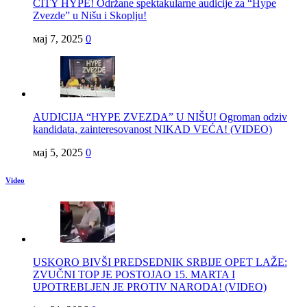
CITY HYPE! Održane spektakularne audicije za “Hype
Zvezde” u Nišu i Skoplju!
мај 7, 2025
0
AUDICIJA “HYPE ZVEZDA” U NIŠU! Ogroman odziv
kandidata, zainteresovanost NIKAD VEĆA! (VIDEO)
мај 5, 2025
0
Video
USKORO BIVŠI PREDSEDNIK SRBIJE OPET LAŽE:
ZVUČNI TOP JE POSTOJAO 15. MARTA I
UPOTREBLJEN JE PROTIV NARODA! (VIDEO)