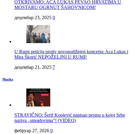
OTKRIVAMO: ACA LUKAS PEVAO HRVATIMA U
MOSTARU OGRNUT ŠAHOVNICOM!
децембар 23, 2025
0
U Rumi peticija protiv novogodišnjeg koncerta: Aca Lukas i
Mira Škorić NEPOŽELJNI U RUMI!
децембар 21, 2025
7
Muzika
STRAVIČNO: Šerif Konjević napisao pesmu u kojoj Srbe
naziva „smradovima“! (VIDEO)
фебруар 27, 2026
0