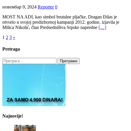
новембар 9, 2024
Reporter
0
MOST NA ADI, kao simbol brutalne pljačke, Dragan Đilas je
otvorio u svojoj predizbornoj kampanji 2012. godine, izjavila je
Milica Nikolić, član Predsedništva Srpske napredne
[…]
Пагинација
1
2
3
»
чланака
Pretraga
Претрага
за:
Najnovije!