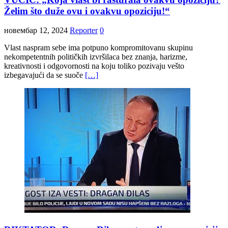
Želim što duže ovu i ovakvu opoziciju!“
новембар 12, 2024
Reporter
0
Vlast naspram sebe ima potpuno kompromitovanu skupinu
nekompetentnih političkih izvršilaca bez znanja, harizme,
kreativnosti i odgovornosti na koju toliko pozivaju vešto
izbegavajući da se suoče
[…]