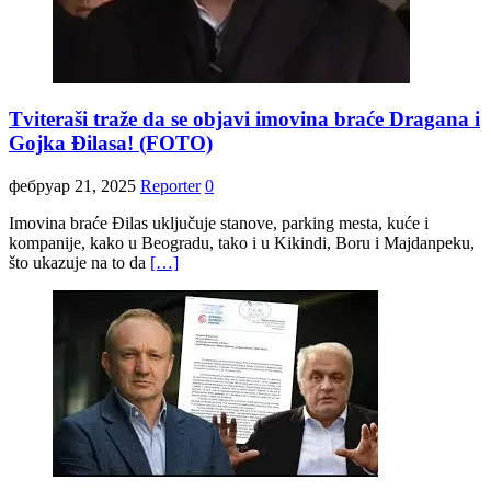
Tviteraši traže da se objavi imovina braće Dragana i
Gojka Đilasa! (FOTO)
фебруар 21, 2025
Reporter
0
Imovina braće Đilas uključuje stanove, parking mesta, kuće i
kompanije, kako u Beogradu, tako i u Kikindi, Boru i Majdanpeku,
što ukazuje na to da
[…]