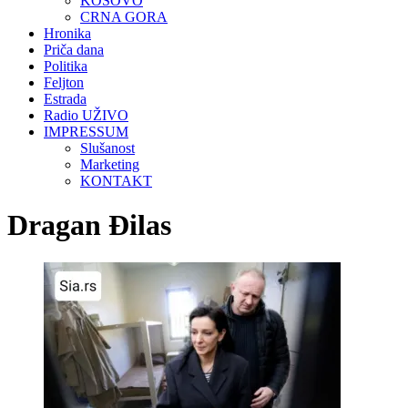
KOSOVO
CRNA GORA
Hronika
Priča dana
Politika
Feljton
Estrada
Radio UŽIVO
IMPRESSUM
Slušanost
Marketing
KONTAKT
Dragan Đilas