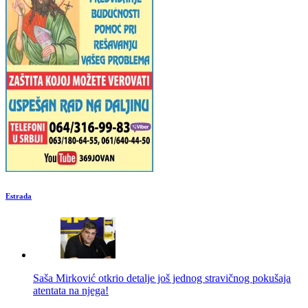
Estrada
Saša Mirković otkrio detalje još jednog stravičnog pokušaja
atentata na njega!