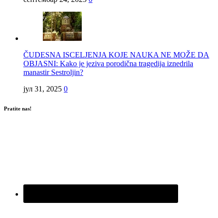
ČUDESNA ISCELJENJA KOJE NAUKA NE MOŽE DA
OBJASNI: Kako je jeziva porodična tragedija iznedrila
manastir Sestroljin?
јул 31, 2025
0
Pratite nas!