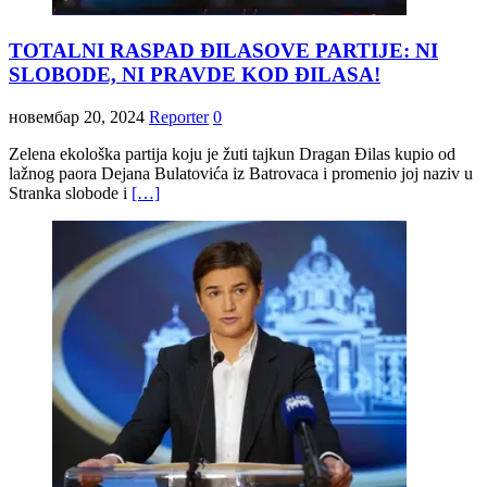
TOTALNI RASPAD ĐILASOVE PARTIJE: NI
SLOBODE, NI PRAVDE KOD ĐILASA!
новембар 20, 2024
Reporter
0
Zelena ekološka partija koju je žuti tajkun Dragan Đilas kupio od
lažnog paora Dejana Bulatovića iz Batrovaca i promenio joj naziv u
Stranka slobode i
[…]