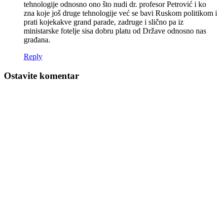
tehnologije odnosno ono što nudi dr. profesor Petrović i ko
zna koje još druge tehnologije već se bavi Ruskom politikom i
prati kojekakve grand parade, zadruge i slično pa iz
ministarske fotelje sisa dobru platu od Države odnosno nas
građana.
Reply
Ostavite komentar