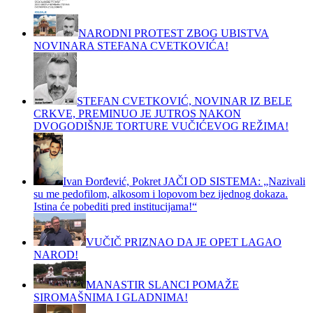
NARODNI PROTEST ZBOG UBISTVA
NOVINARA STEFANA CVETKOVIĆA!
STEFAN CVETKOVIĆ, NOVINAR IZ BELE
CRKVE, PREMINUO JE JUTROS NAKON
DVOGODIŠNJE TORTURE VUČIĆEVOG REŽIMA!
Ivan Đorđević, Pokret JAČI OD SISTEMA: „Nazivali
su me pedofilom, alkosom i lopovom bez ijednog dokaza.
Istina će pobediti pred institucijama!“
VUČIČ PRIZNAO DA JE OPET LAGAO
NAROD!
MANASTIR SLANCI POMAŽE
SIROMAŠNIMA I GLADNIMA!