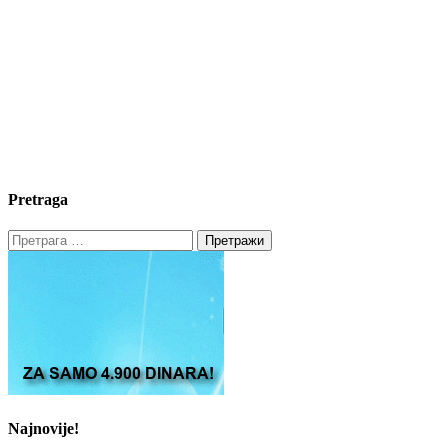
Pretraga
Претрага
за:
Najnovije!