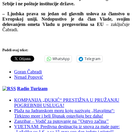
Srbije i ne poštuje institucije države.
– Ljudska prava su jedan od glavnih uslova za članstvo u
Evropskoj uniji. Nedopustivo je da član Vlade, svojim
delovanjem ometa Vladu u pregovorima sa EU
– zaključuje
Čabradi.
Podeli ovaj tekst:
WhatsApp
Telegram
Goran Čabradi
Nenad Popović
Radio Turizam
KOMPANIJA „ĐUKIĆ“ PRESTIŽNA U PRUŽANJU
POGREBNIH USLUGA!
Plaža na Jadranskom moru koju nazivaju „Havajima“:
Tirkizno more i beli šljunak ostavljaju bez daha!
Zanzibar – Vodič za putovanje na ’’Ostrvo začina’’
VIJETNAM: Predivna destinacija iz snova za male pare:
„Ležaljke su 1 €, a sa 15 evra ceo dan jedete i pijete!“