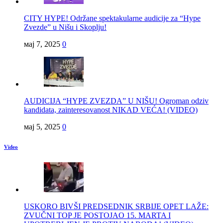
CITY HYPE! Održane spektakularne audicije za “Hype
Zvezde” u Nišu i Skoplju!
мај 7, 2025
0
AUDICIJA “HYPE ZVEZDA” U NIŠU! Ogroman odziv
kandidata, zainteresovanost NIKAD VEĆA! (VIDEO)
мај 5, 2025
0
Video
USKORO BIVŠI PREDSEDNIK SRBIJE OPET LAŽE:
ZVUČNI TOP JE POSTOJAO 15. MARTA I