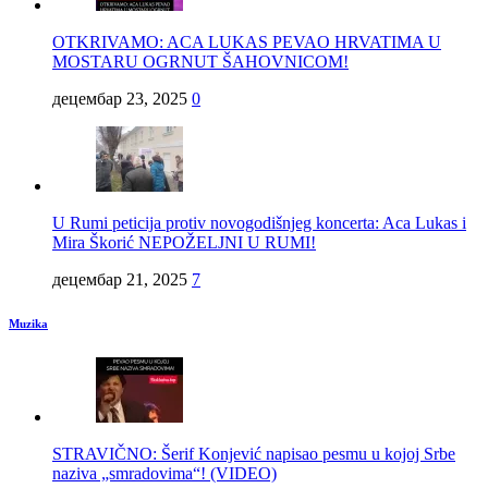
OTKRIVAMO: ACA LUKAS PEVAO HRVATIMA U
MOSTARU OGRNUT ŠAHOVNICOM!
децембар 23, 2025
0
U Rumi peticija protiv novogodišnjeg koncerta: Aca Lukas i
Mira Škorić NEPOŽELJNI U RUMI!
децембар 21, 2025
7
Muzika
STRAVIČNO: Šerif Konjević napisao pesmu u kojoj Srbe
naziva „smradovima“! (VIDEO)