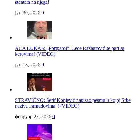
atentata na njega!
јун 30, 2026
0
ACA LUKAS: „Portparol“ Cece Ražnatović se pari sa
kerovima! (VIDEO)
јун 18, 2026
0
STRAVIČNO: Šerif Konjević napisao pesmu u kojoj Srbe
naziva „smradovima“! (VIDEO)
фебруар 27, 2026
0