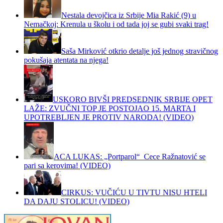
Nestala devojčica iz Srbije Mia Rakić (9) u
Nemačkoj: Krenula u školu i od tada joj se gubi svaki trag!
Saša Mirković otkrio detalje još jednog stravičnog
pokušaja atentata na njega!
USKORO BIVŠI PREDSEDNIK SRBIJE OPET
LAŽE: ZVUČNI TOP JE POSTOJAO 15. MARTA I
UPOTREBLJEN JE PROTIV NARODA! (VIDEO)
ACA LUKAS: „Portparol“ Cece Ražnatović se
pari sa kerovima! (VIDEO)
CIRKUS: VUČIĆU U TIVTU NISU HTELI
DA DAJU STOLICU! (VIDEO)