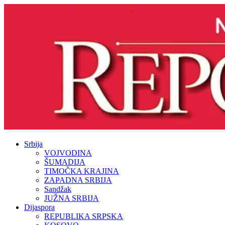
Srbija
VOJVODINA
ŠUMADIJA
TIMOČKA KRAJINA
ZAPADNA SRBIJA
Sandžak
JUŽNA SRBIJA
Dijaspora
REPUBLIKA SRPSKA