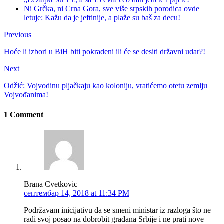
Ni Grčka, ni Crna Gora, sve više srpskih porodica ovde
letuje: Kažu da je jeftinije, a plaže su baš za decu!
Previous
Hoće li izbori u BiH biti pokradeni ili će se desiti državni udar?!
Next
Odžić: Vojvodinu pljačkaju kao koloniju, vratićemo otetu zemlju
Vojvođanima!
1 Comment
Brana Cvetkovic
септембар 14, 2018 at 11:34 PM
Podržavam inicijativu da se smeni ministar iz razloga što ne
radi svoj posao na dobrobit građana Srbije i ne prati nove