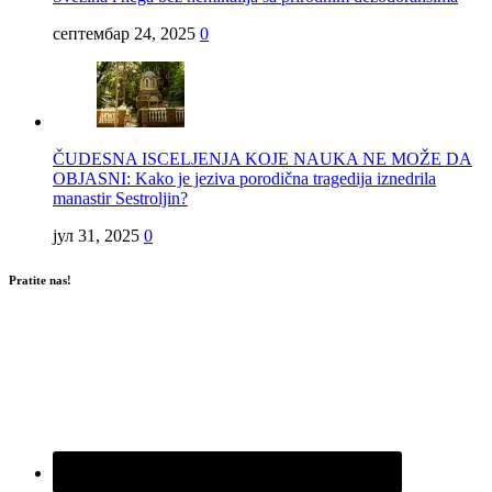
септембар 24, 2025
0
ČUDESNA ISCELJENJA KOJE NAUKA NE MOŽE DA
OBJASNI: Kako je jeziva porodična tragedija iznedrila
manastir Sestroljin?
јул 31, 2025
0
Pratite nas!