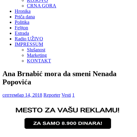
KOSOVO
CRNA GORA
Hronika
Priča dana
Politika
Feljton
Estrada
Radio UŽIVO
IMPRESSUM
Slušanost
Marketing
KONTAKT
Ana Brnabić mora da smeni Nenada
Popovića
септембар 14, 2018
Reporter
Vesti
1