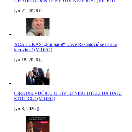
UPOTREBLJEN JE PROTIV NARODA! (VIDEO)
јун 21, 2026
0
ACA LUKAS: „Portparol“ Cece Ražnatović se pari sa
kerovima! (VIDEO)
јун 18, 2026
0
CIRKUS: VUČIĆU U TIVTU NISU HTELI DA DAJU
STOLICU! (VIDEO)
јун 8, 2026
0