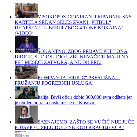
VISOKOPOZICIONIRANI PRIPADNIK SNS
KARTELA SRĐAN SELEŠ ZVANI „PITBUL“
UHAPŠEN U LIBERIJI ZBOG 4 TONE KOKAINA!
(VIDEO)
ŠOKANTNO: ZBOG PRIJAVE PET TONA
DROGE, SUD OSUDIO UZBUNJIVAČICU MAJU NA
PET MESECI ZATVORA, A NE DILERE!
KOMPANIJA „ĐUKIĆ“ PRESTIŽNA U
PRUŽANJU POGREBNIH USLUGA!
Italija: Bivši oficir dobio 300.000 evra odštete jer
je oboleo od raka posle misije na Kosovu!
SAZNAJEMO: ZAŠTO SE VUČIĆ NIJE JUČE
POJAVIO U SELU DULENE KOD KRAGUJEVCA?