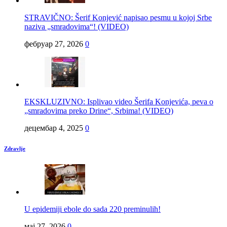
STRAVIČNO: Šerif Konjević napisao pesmu u kojoj Srbe
naziva „smradovima“! (VIDEO)
фебруар 27, 2026
0
EKSKLUZIVNO: Isplivao video Šerifa Konjevića, peva o
„smradovima preko Drine“, Srbima! (VIDEO)
децембар 4, 2025
0
Zdravlje
U epidemiji ebole do sada 220 preminulih!
мај 27, 2026
0