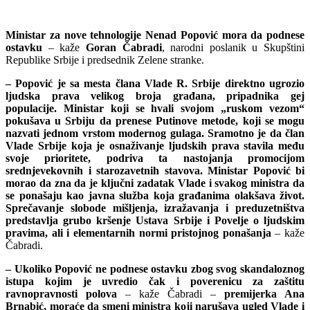
Ministar za nove tehnologije Nenad Popović mora da podnese
ostavku
– kaže
Goran Čabradi
, narodni poslanik u Skupštini
Republike Srbije i predsednik Zelene stranke.
– Popović je sa mesta člana Vlade R. Srbije direktno ugrozio
ljudska prava velikog broja građana, pripadnika gej
populacije. Ministar koji se hvali svojom „ruskom vezom“
pokušava u Srbiju da prenese Putinove metode, koji se mogu
nazvati jednom vrstom modernog gulaga. Sramotno je da član
Vlade Srbije koja je osnaživanje ljudskih prava stavila među
svoje prioritete, podriva ta nastojanja promocijom
srednjevekovnih i starozavetnih stavova. Ministar Popović bi
morao da zna da je ključni zadatak Vlade i svakog ministra da
se ponašaju kao javna služba koja građanima olakšava život.
Sprečavanje slobode mišljenja, izražavanja i preduzetništva
predstavlja grubo kršenje Ustava Srbije i Povelje o ljudskim
pravima, ali i elementarnih normi pristojnog ponašanja
– kaže
Čabradi.
– Ukoliko Popović ne podnese ostavku zbog svog skandaloznog
istupa kojim je uvredio čak i poverenicu za zaštitu
ravnopravnosti polova
– kaže Čabradi –
premijerka Ana
Brnabić, moraće da smeni ministra koji narušava ugled Vlade i