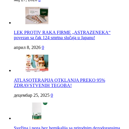
LEK PROTIV RAKA FIRME „ASTRAZENEKA“
povezan sa čak 124 smrtna slučaja u Japanu!
април 8, 2026
0
ATLASOTERAPIJA OTKLANJA PREKO 95%
ZDRAVSTVENIH TEGOBA!
децембар 25, 2025
0
Svežina i nega bez hemikalija sa prirodnim dezodoransima