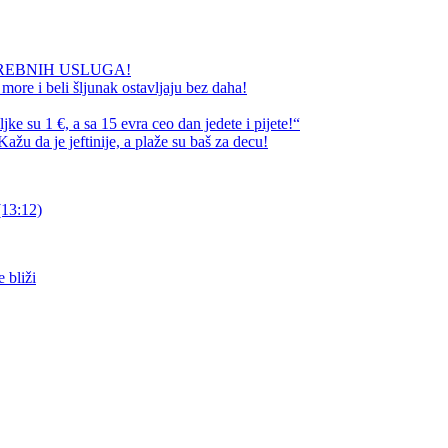
REBNIH USLUGA!
ore i beli šljunak ostavljaju bez daha!
e su 1 €, a sa 15 evra ceo dan jedete i pijete!“
ažu da je jeftinije, a plaže su baš za decu!
(13:12)
 bliži