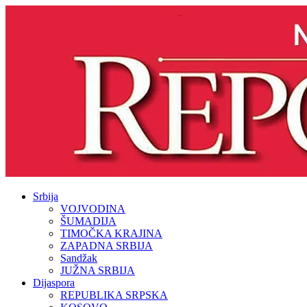
Srbija
VOJVODINA
ŠUMADIJA
TIMOČKA KRAJINA
ZAPADNA SRBIJA
Sandžak
JUŽNA SRBIJA
Dijaspora
REPUBLIKA SRPSKA