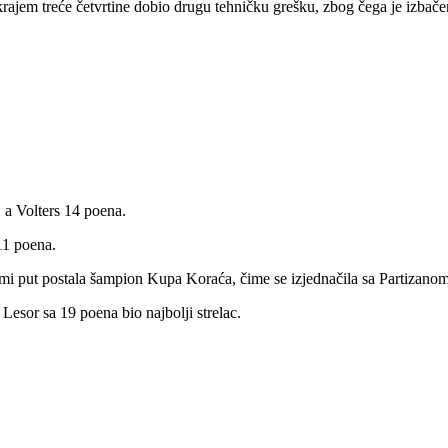
 krajem treće četvrtine dobio drugu tehničku grešku, zbog čega je izbače
 a Volters 14 poena.
11 poena.
osmi put postala šampion Kupa Koraća, čime se izjednačila sa Partizano
 Lesor sa 19 poena bio najbolji strelac.