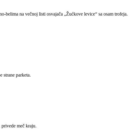
no-belima na večnoj listi osvajača „Žućkove levice“ sa osam trofeja.
e strane parketa.
a privede meč kraju.