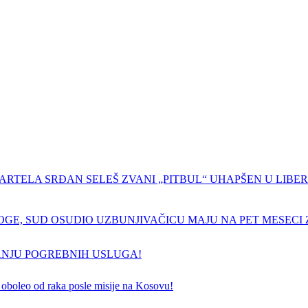
ARTELA SRĐAN SELEŠ ZVANI „PITBUL“ UHAPŠEN U LIBERI
GE, SUD OSUDIO UZBUNJIVAČICU MAJU NA PET MESECI Z
ANJU POGREBNIH USLUGA!
 je oboleo od raka posle misije na Kosovu!