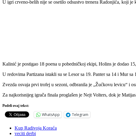
U igri crveno-belih nije se osetilo odsustvo trenera Radonjića, koji je
Kalinić je postigao 18 poena u pobedničkoj ekipi, Holins je dodao 15,
U redovima Partizana istakli su se Lesor sa 19. Panter sa 14 i Mur sa 
Zvezda osvaja prvi trofej u sezoni, odbranila je „Žućkovu levicu“ i 
Za najkorisnijeg igrača finala proglašen je Nejt Volters, dok je Matijas
Podeli ovaj tekst:
WhatsApp
Telegram
Kup Radivoja Koraća
veciti derbi