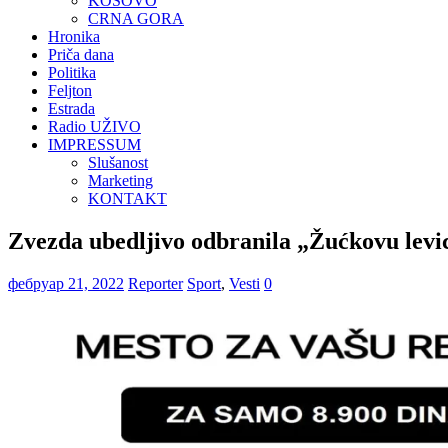
KOSOVO
CRNA GORA
Hronika
Priča dana
Politika
Feljton
Estrada
Radio UŽIVO
IMPRESSUM
Slušanost
Marketing
KONTAKT
Zvezda ubedljivo odbranila „Žućkovu levi
фебруар 21, 2022
Reporter
Sport
,
Vesti
0