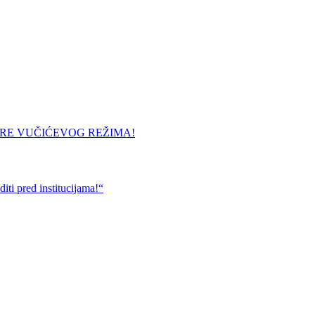
URE VUČIĆEVOG REŽIMA!
ti pred institucijama!“