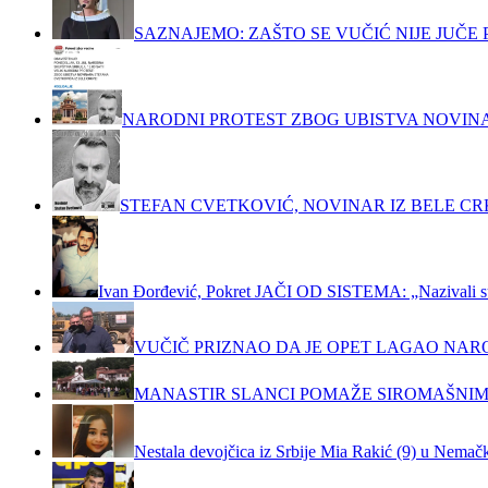
SAZNAJEMO: ZAŠTO SE VUČIĆ NIJE JUČ
NARODNI PROTEST ZBOG UBISTVA NOVIN
STEFAN CVETKOVIĆ, NOVINAR IZ BELE C
Ivan Đorđević, Pokret JAČI OD SISTEMA: „Nazivali su m
VUČIČ PRIZNAO DA JE OPET LAGAO NAR
MANASTIR SLANCI POMAŽE SIROMAŠNIM
Nestala devojčica iz Srbije Mia Rakić (9) u Nemačko