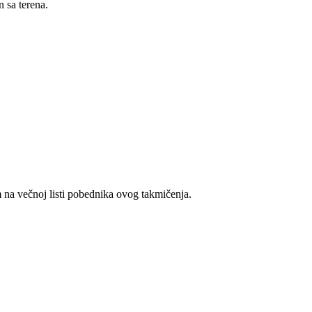
n sa terena.
m na večnoj listi pobednika ovog takmičenja.