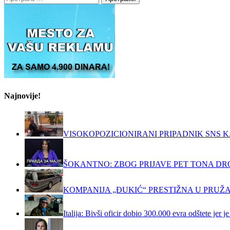
за:
Najnovije!
VISOKOPOZICIONIRANI PRIPADNIK SNS K
ŠOKANTNO: ZBOG PRIJAVE PET TONA DRO
KOMPANIJA „ĐUKIĆ“ PRESTIŽNA U PRUŽ
Italija: Bivši oficir dobio 300.000 evra odštete jer