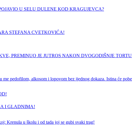
E POJAVIO U SELU DULENE KOD KRAGUJEVCA?
ARA STEFANA CVETKOVIĆA!
RKVE, PREMINUO JE JUTROS NAKON DVOGODIŠNJE TORT
e pedofilom, alkosom i lopovom bez ijednog dokaza. Istina će pobedi
OD!
A I GLADNIMA!
j: Krenula u školu i od tada joj se gubi svaki trag!