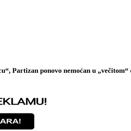
cu“, Partizan ponovo nemoćan u „večitom“ 