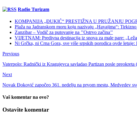
Radio Turizam
KOMPANIJA „ĐUKIĆ“ PRESTIŽNA U PRUŽANJU POG
Plaža na Jadranskom moru koju nazivaju „Havajima“: Tirkizno m
Zanzibar – Vodič za putovanje na ’’Ostrvo začina’’
VIJETNAM: Predivna destinacija iz snova za male pare: „Ležaljk
Ni Grčka, ni Crna Gora, sve više srpskih porodica ovde letuje: K
Previous
Vaterpolo: Radnički iz Kragujevca savladao Partizan posle preokreta 
Next
Novak Đoković započeo 361. nedelju na prvom mestu, Medvedev sve
Vaš komentar na ovo?
Ostavite komentar