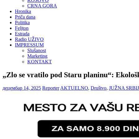
KOSOVO
CRNA GORA
Hronika
Priča dana
Politika
Feljton
Estrada
Radio UŽIVO
IMPRESSUM
Slušanost
Marketing
KONTAKT
„Zlo se vratilo pod Staru planinu“: Ekološ
децембар 14, 2025
Reporter
AKTUELNO
,
Društvo
,
JUŽNA SRBI