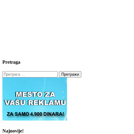
Pretraga
Претрага
за:
Najnovije!