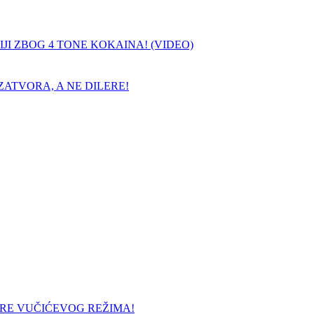
JI ZBOG 4 TONE KOKAINA! (VIDEO)
ATVORA, A NE DILERE!
URE VUČIĆEVOG REŽIMA!