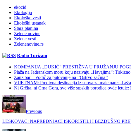
ekocid
Ekologija
Ekološke vesti
Ekološki ustanak
Stara planina
Zelene novine
Zelene vesti
Zelenenovine.rs
Radio Turizam
KOMPANIJA „ĐUKIĆ“ PRESTIŽNA U PRUŽANJU POG
Plaža na Jadranskom moru koju nazivaju „Havajima“: Tirkizno m
Zanzibar – Vodič za putovanje na ’’Ostrvo začina’’
VIJETNAM: Predivna destinacija iz snova za male pare: „Ležaljk
Ni Grčka, ni Crna Gora, sve više srpskih porodica ovde letuje: K
Previous
LESKOVAC: NAPREDNJACI ISKORISTILI I BEZDUŠNO PRE