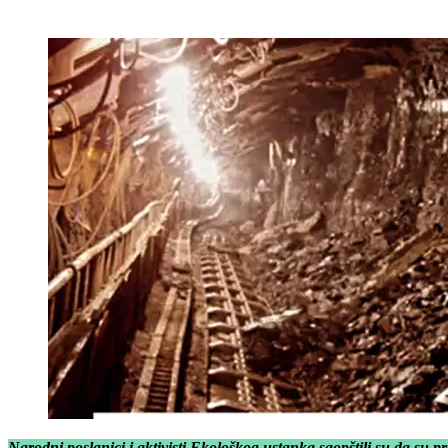
Narodni poslanici i aktivisti Ekološkog ustanka saopštili su da su 