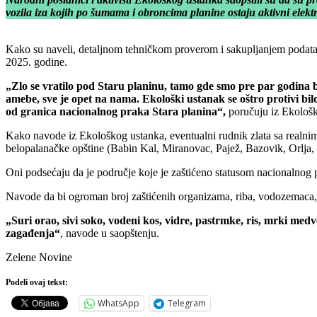
vozila iza kojih po šumama i obroncima planine ostaju aktivni elekt
Kako su naveli, detaljnom tehničkom proverom i sakupljanjem podataka
2025. godine.
„Zlo se vratilo pod Staru planinu, tamo gde smo pre par godina b
amebe, sve je opet na nama. Ekološki ustanak se oštro protivi 
od granica nacionalnog praka Stara planina“,
poručuju iz Ekološk
Kako navode iz Ekološkog ustanka, eventualni rudnik zlata sa realnim p
belopalanačke opštine (Babin Kal, Miranovac, Pajež, Bazovik, Orlja, V
Oni podsećaju da je područje koje je zaštićeno statusom nacionalnog p
Navode da bi ogroman broj zaštićenih organizama, riba, vodozemaca, sis
„Suri orao, sivi soko, vodeni kos, vidre, pastrmke, ris, mrki medve
zagađenja“
, navode u saopštenju.
Zelene Novine
Podeli ovaj tekst:
WhatsApp
Telegram