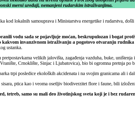
ronski merni uređaji, nemanjeni rudarskim istraživanjima.
 kod lokalnih samouprava i Ministarstva energetike i rudarstva, došli s
ranili vodu sada se pojavljuje moćan, beskrupulozan i bogat proti
bilo kakvom invanzivnom istraživanju a pogotovo otvaranju rudnik
og ustanka.
retpostavkama velikih jalovišta, zagađenja vazduha, buke, uništenja inf
ranište, Crnoklište, Sinjac i Ljubatovica), bio bi ogromna pretnja po b
arka trpi posledice ekoloških akcidenata i na svojim granicama ali i dal
ara, ptica kao i veoma osetljiv biodiverzitet flore i faune, bili izlože
d, tetreb, samo su mali deo životinjskog sveta koji je i bez rudaren