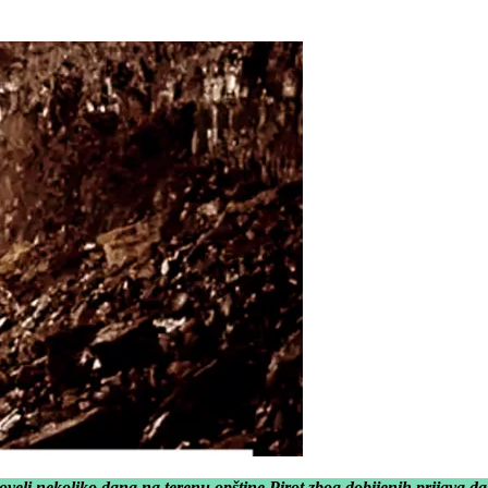
proveli nekoliko dana na terenu opštine Pirot zbog dobijenih prijava 