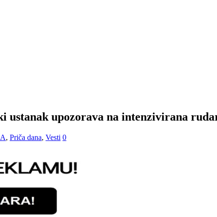
ki ustanak upozorava na intenzivirana ruda
JA
,
Priča dana
,
Vesti
0