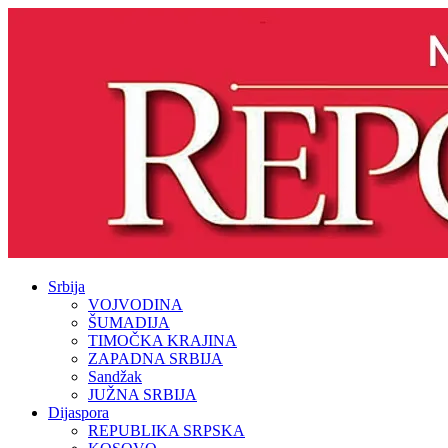
Srbija
VOJVODINA
ŠUMADIJA
TIMOČKA KRAJINA
ZAPADNA SRBIJA
Sandžak
JUŽNA SRBIJA
Dijaspora
REPUBLIKA SRPSKA