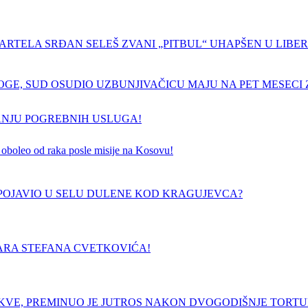
ARTELA SRĐAN SELEŠ ZVANI „PITBUL“ UHAPŠEN U LIBERI
GE, SUD OSUDIO UZBUNJIVAČICU MAJU NA PET MESECI Z
ANJU POGREBNIH USLUGA!
 je oboleo od raka posle misije na Kosovu!
E POJAVIO U SELU DULENE KOD KRAGUJEVCA?
ARA STEFANA CVETKOVIĆA!
RKVE, PREMINUO JE JUTROS NAKON DVOGODIŠNJE TORT