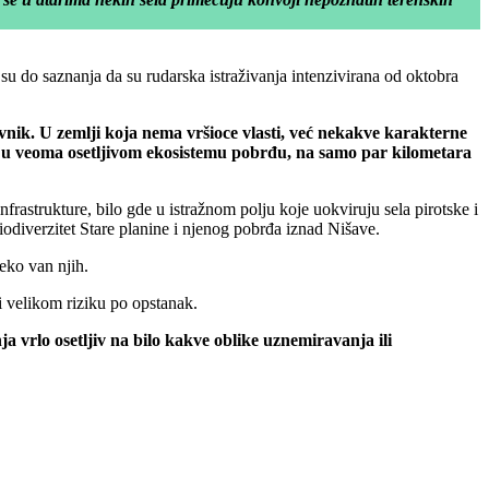
u do saznanja da su rudarska istraživanja intenzivirana od oktobra
vnik. U zemlji koja nema vršioce vlasti, već nekakve karakterne
a u veoma osetljivom ekosistemu pobrđu, na samo par kilometara
rastrukture, bilo gde u istražnom polju koje uokviruju sela pirotske i
iodiverzitet Stare planine i njenog pobrđa iznad Nišave.
eko van njih.
ni velikom riziku po opstanak.
ja vrlo osetljiv na bilo kakve oblike uznemiravanja ili