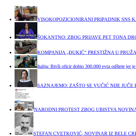
VISOKOPOZICIONIRANI PRIPADNIK SNS K
ŠOKANTNO: ZBOG PRIJAVE PET TONA DRO
KOMPANIJA „ĐUKIĆ“ PRESTIŽNA U PRUŽ
Italija: Bivši oficir dobio 300.000 evra odštete jer
SAZNAJEMO: ZAŠTO SE VUČIĆ NIJE JUČ
NARODNI PROTEST ZBOG UBISTVA NOVIN
STEFAN CVETKOVIĆ, NOVINAR IZ BELE C