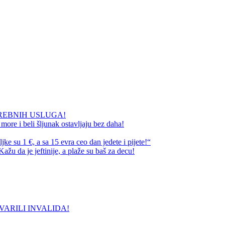
REBNIH USLUGA!
ore i beli šljunak ostavljaju bez daha!
e su 1 €, a sa 15 evra ceo dan jedete i pijete!“
ažu da je jeftinije, a plaže su baš za decu!
VARILI INVALIDA!