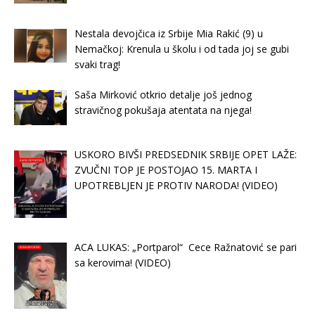
Nestala devojčica iz Srbije Mia Rakić (9) u
Nemačkoj: Krenula u školu i od tada joj se gubi
svaki trag!
Saša Mirković otkrio detalje još jednog
stravičnog pokušaja atentata na njega!
USKORO BIVŠI PREDSEDNIK SRBIJE OPET LAŽE:
ZVUČNI TOP JE POSTOJAO 15. MARTA I
UPOTREBLJEN JE PROTIV NARODA! (VIDEO)
ACA LUKAS: „Portparol“ Cece Ražnatović se pari
sa kerovima! (VIDEO)