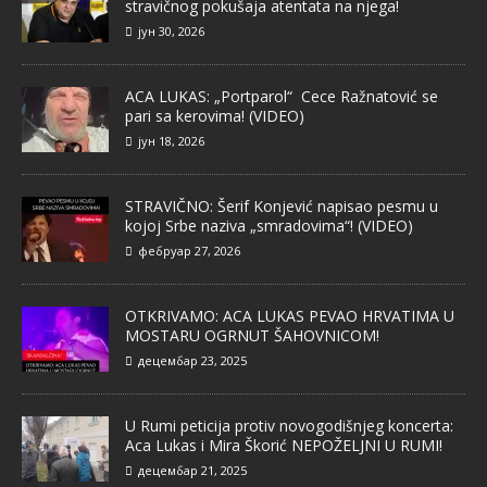
stravičnog pokušaja atentata na njega!
јун 30, 2026
ACA LUKAS: „Portparol“ Cece Ražnatović se
pari sa kerovima! (VIDEO)
јун 18, 2026
STRAVIČNO: Šerif Konjević napisao pesmu u
kojoj Srbe naziva „smradovima“! (VIDEO)
фебруар 27, 2026
OTKRIVAMO: ACA LUKAS PEVAO HRVATIMA U
MOSTARU OGRNUT ŠAHOVNICOM!
децембар 23, 2025
U Rumi peticija protiv novogodišnjeg koncerta:
Aca Lukas i Mira Škorić NEPOŽELJNI U RUMI!
децембар 21, 2025