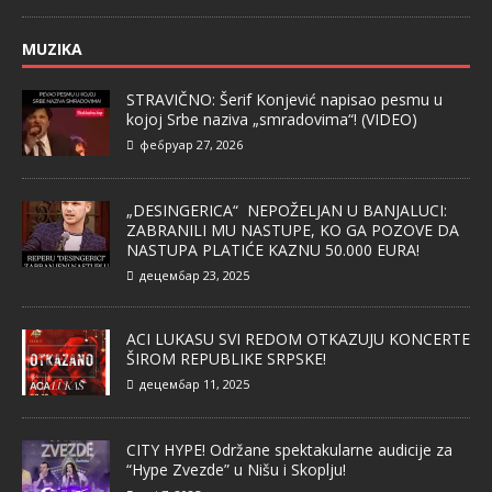
MUZIKA
STRAVIČNO: Šerif Konjević napisao pesmu u
kojoj Srbe naziva „smradovima“! (VIDEO)
фебруар 27, 2026
„DESINGERICA“ NEPOŽELJAN U BANJALUCI:
ZABRANILI MU NASTUPE, KO GA POZOVE DA
NASTUPA PLATIĆE KAZNU 50.000 EURA!
децембар 23, 2025
ACI LUKASU SVI REDOM OTKAZUJU KONCERTE
ŠIROM REPUBLIKE SRPSKE!
децембар 11, 2025
CITY HYPE! Održane spektakularne audicije za
“Hype Zvezde” u Nišu i Skoplju!