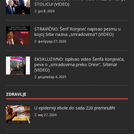
STOLICU! (VIDEO)
јун 8, 2026
STRAVIČNO: Šerif Konjević napisao pesmu u
kojoj Srbe naziva „smradovima“! (VIDEO)
фебруар 27, 2026
EKSKLUZIVNO: Isplivao video Šerifa Konjevića,
peva o „smradovima preko Drine“, Srbima!
(VIDEO)
децембар 4, 2025
ZDRAVLJE
U epidemiji ebole do sada 220 preminulih!
мај 27, 2026