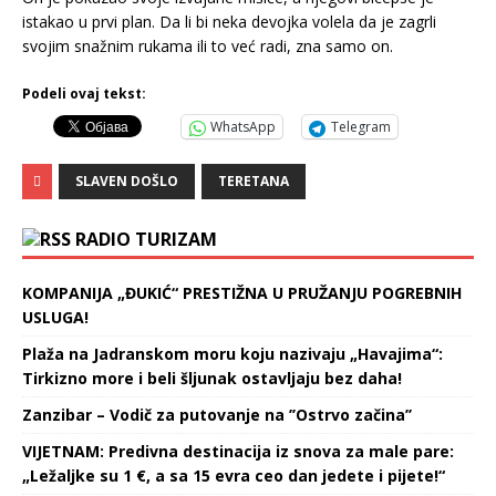
istakao u prvi plan. Da li bi neka devojka volela da je zagrli
svojim snažnim rukama ili to već radi, zna samo on.
Podeli ovaj tekst:
WhatsApp
Telegram
SLAVEN DOŠLO
TERETANA
RADIO TURIZAM
KOMPANIJA „ĐUKIĆ“ PRESTIŽNA U PRUŽANJU POGREBNIH
USLUGA!
Plaža na Jadranskom moru koju nazivaju „Havajima“:
Tirkizno more i beli šljunak ostavljaju bez daha!
Zanzibar – Vodič za putovanje na ’’Ostrvo začina’’
VIJETNAM: Predivna destinacija iz snova za male pare:
„Ležaljke su 1 €, a sa 15 evra ceo dan jedete i pijete!“