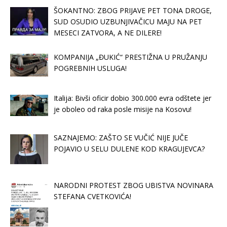
ŠOKANTNO: ZBOG PRIJAVE PET TONA DROGE,
SUD OSUDIO UZBUNJIVAČICU MAJU NA PET
MESECI ZATVORA, A NE DILERE!
KOMPANIJA „ĐUKIĆ“ PRESTIŽNA U PRUŽANJU
POGREBNIH USLUGA!
Italija: Bivši oficir dobio 300.000 evra odštete jer
je oboleo od raka posle misije na Kosovu!
SAZNAJEMO: ZAŠTO SE VUČIĆ NIJE JUČE
POJAVIO U SELU DULENE KOD KRAGUJEVCA?
NARODNI PROTEST ZBOG UBISTVA NOVINARA
STEFANA CVETKOVIĆA!