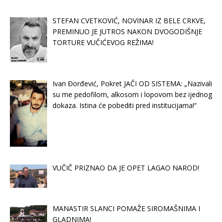
STEFAN CVETKOVIĆ, NOVINAR IZ BELE CRKVE,
PREMINUO JE JUTROS NAKON DVOGODIŠNJE
TORTURE VUČIĆEVOG REŽIMA!
Ivan Đorđević, Pokret JAČI OD SISTEMA: „Nazivali
su me pedofilom, alkosom i lopovom bez ijednog
dokaza. Istina će pobediti pred institucijama!“
VUČIČ PRIZNAO DA JE OPET LAGAO NAROD!
MANASTIR SLANCI POMAŽE SIROMAŠNIMA I
GLADNIMA!