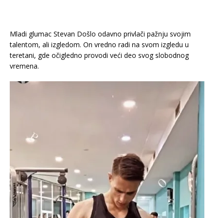
Mladi glumac Stevan Došlo odavno privlači pažnju svojim
talentom, ali izgledom. On vredno radi na svom izgledu u
teretani, gde očigledno provodi veći deo svog slobodnog
vremena.