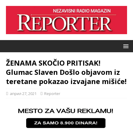
ŽENAMA SKOČIO PRITISAK!
Glumac Slaven Došlo objavom iz
teretane pokazao izvajane mišiće!
април 27, 2021
Reporter