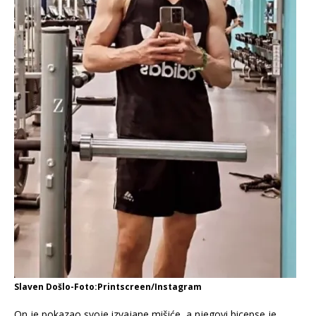
Slaven Došlo-Foto:Printscreen/Instagram
On je pokazao svoje izvajane mišiće, a njegovi bicepse je