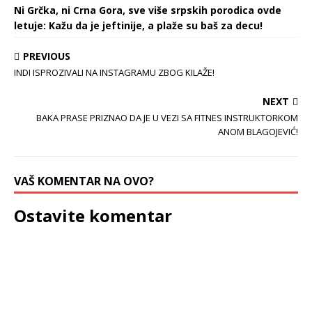
Ni Grčka, ni Crna Gora, sve više srpskih porodica ovde
letuje: Kažu da je jeftinije, a plaže su baš za decu!
PREVIOUS
INDI ISPROZIVALI NA INSTAGRAMU ZBOG KILAŽE!
NEXT
BAKA PRASE PRIZNAO DA JE U VEZI SA FITNES INSTRUKTORKOM
ANOM BLAGOJEVIĆ!
VAŠ KOMENTAR NA OVO?
Ostavite komentar