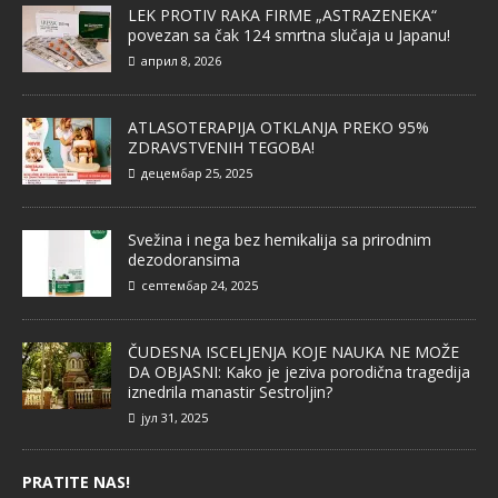
LEK PROTIV RAKA FIRME „ASTRAZENEKA“
povezan sa čak 124 smrtna slučaja u Japanu!
април 8, 2026
ATLASOTERAPIJA OTKLANJA PREKO 95%
ZDRAVSTVENIH TEGOBA!
децембар 25, 2025
Svežina i nega bez hemikalija sa prirodnim
dezodoransima
септембар 24, 2025
ČUDESNA ISCELJENJA KOJE NAUKA NE MOŽE
DA OBJASNI: Kako je jeziva porodična tragedija
iznedrila manastir Sestroljin?
јул 31, 2025
PRATITE NAS!