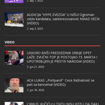
мај 7, 2025
AUDICIJA “HYPE ZVEZDA” U NIŠU! Ogroman
odziv kandidata, zainteresovanost NIKAD VEĆA!
(VIDEO)
мај 5, 2025
VIDEO
USKORO BIVŠI PREDSEDNIK SRBIJE OPET
LAŽE: ZVUČNI TOP JE POSTOJAO 15. MARTA I
UPOTREBLJEN JE PROTIV NARODA! (VIDEO)
јун 21, 2026
ACA LUKAS: „Portparol“ Cece Ražnatović se
pari sa kerovima! (VIDEO)
јун 18, 2026
CIRKUS: VUČIĆU U TIVTU NISU HTELI DA DAJU