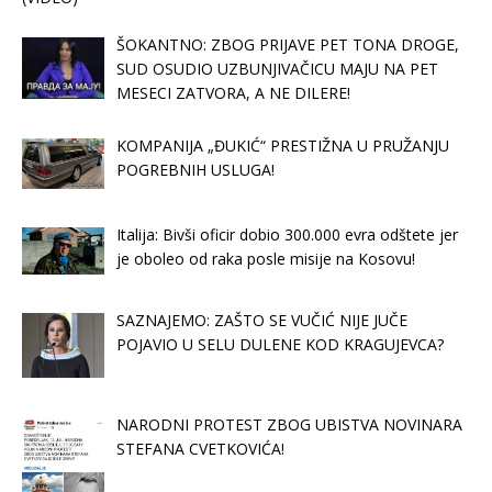
ŠOKANTNO: ZBOG PRIJAVE PET TONA DROGE,
SUD OSUDIO UZBUNJIVAČICU MAJU NA PET
MESECI ZATVORA, A NE DILERE!
KOMPANIJA „ĐUKIĆ“ PRESTIŽNA U PRUŽANJU
POGREBNIH USLUGA!
Italija: Bivši oficir dobio 300.000 evra odštete jer
je oboleo od raka posle misije na Kosovu!
SAZNAJEMO: ZAŠTO SE VUČIĆ NIJE JUČE
POJAVIO U SELU DULENE KOD KRAGUJEVCA?
NARODNI PROTEST ZBOG UBISTVA NOVINARA
STEFANA CVETKOVIĆA!