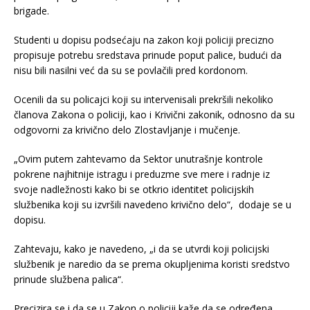
brigade.
Studenti u dopisu podsećaju na zakon koji policiji precizno
propisuje potrebu sredstava prinude poput palice, budući da
nisu bili nasilni već da su se povlačili pred kordonom.
Ocenili da su policajci koji su intervenisali prekršili nekoliko
članova Zakona o policiji, kao i Krivični zakonik, odnosno da su
odgovorni za krivično delo Zlostavljanje i mučenje.
„Ovim putem zahtevamo da Sektor unutrašnje kontrole
pokrene najhitnije istragu i preduzme sve mere i radnje iz
svoje nadležnosti kako bi se otkrio identitet policijskih
službenika koji su izvršili navedeno krivično delo“, dodaje se u
dopisu.
Zahtevaju, kako je navedeno, „i da se utvrdi koji policijski
službenik je naredio da se prema okupljenima koristi sredstvo
prinude službena palica“.
Precizira se i da se u Zakon o policiji kaže da se određena