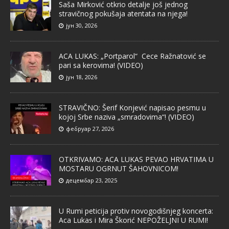
Saša Mirković otkrio detalje još jednog
stravičnog pokušaja atentata na njega!
јун 30, 2026
ACA LUKAS: „Portparol“ Cece Ražnatović se
pari sa kerovima! (VIDEO)
јун 18, 2026
STRAVIČNO: Šerif Konjević napisao pesmu u
kojoj Srbe naziva „smradovima“! (VIDEO)
фебруар 27, 2026
OTKRIVAMO: ACA LUKAS PEVAO HRVATIMA U
MOSTARU OGRNUT ŠAHOVNICOM!
децембар 23, 2025
U Rumi peticija protiv novogodišnjeg koncerta:
Aca Lukas i Mira Škorić NEPOŽELJNI U RUMI!