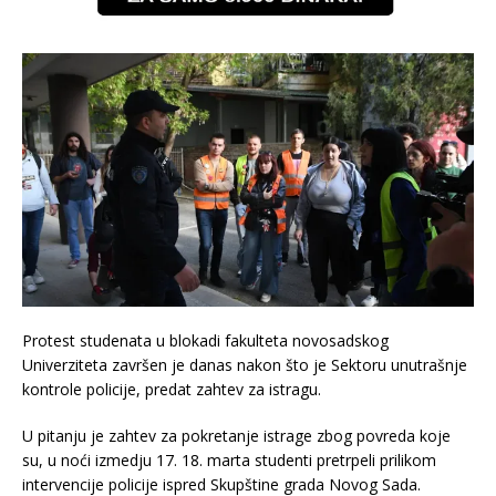
Protest studenata u blokadi fakulteta novosadskog
Univerziteta završen je danas nakon što je Sektoru unutrašnje
kontrole policije, predat zahtev za istragu.
U pitanju je zahtev za pokretanje istrage zbog povreda koje
su, u noći izmedju 17. 18. marta studenti pretrpeli prilikom
intervencije policije ispred Skupštine grada Novog Sada.