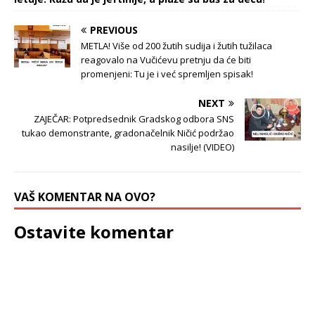
PREVIOUS
METLA! Više od 200 žutih sudija i žutih tužilaca
reagovalo na Vučićevu pretnju da će biti
promenjeni: Tu je i već spremljen spisak!
NEXT
ZAJEČAR: Potpredsednik Gradskog odbora SNS
tukao demonstrante, gradonačelnik Ničić podržao
nasilje! (VIDEO)
VAŠ KOMENTAR NA OVO?
Ostavite komentar