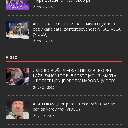
“Hype Zvezde” u Nišu i Skoplju!
мај 7, 2025
AUDICIJA “HYPE ZVEZDA” U NIŠU! Ogroman
odziv kandidata, zainteresovanost NIKAD VEĆA!
(VIDEO)
мај 5, 2025
VIDEO
USKORO BIVŠI PREDSEDNIK SRBIJE OPET
LAŽE: ZVUČNI TOP JE POSTOJAO 15. MARTA I
UPOTREBLJEN JE PROTIV NARODA! (VIDEO)
јун 21, 2026
ACA LUKAS: „Portparol“ Cece Ražnatović se
pari sa kerovima! (VIDEO)
јун 18, 2026