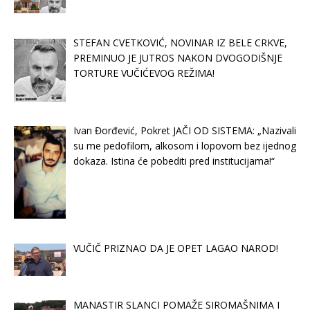
STEFAN CVETKOVIĆ, NOVINAR IZ BELE CRKVE,
PREMINUO JE JUTROS NAKON DVOGODIŠNJE
TORTURE VUČIĆEVOG REŽIMA!
Ivan Đorđević, Pokret JAČI OD SISTEMA: „Nazivali
su me pedofilom, alkosom i lopovom bez ijednog
dokaza. Istina će pobediti pred institucijama!“
VUČIČ PRIZNAO DA JE OPET LAGAO NAROD!
MANASTIR SLANCI POMAŽE SIROMAŠNIMA I