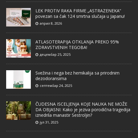
LEK PROTIV RAKA FIRME „ASTRAZENEKA“
povezan sa čak 124 smrtna slučaja u Japanu!
април 8, 2026
ATLASOTERAPIJA OTKLANJA PREKO 95%
ZDRAVSTVENIH TEGOBA!
децембар 25, 2025
Svežina i nega bez hemikalija sa prirodnim
dezodoransima
септембар 24, 2025
ČUDESNA ISCELJENJA KOJE NAUKA NE MOŽE
DA OBJASNI: Kako je jeziva porodična tragedija
iznedrila manastir Sestroljin?
јул 31, 2025