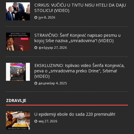
CIRKUS: VUČIĆU U TIVTU NISU HTELI DA DAJU
STOLICU! (VIDEO)
јун 8, 2026
STRAVIČNO: Šerif Konjević napisao pesmu u
kojoj Srbe naziva „smradovima“! (VIDEO)
фебруар 27, 2026
EKSKLUZIVNO: Isplivao video Šerifa Konjevića,
peva o „smradovima preko Drine“, Srbima!
(VIDEO)
децембар 4, 2025
ZDRAVLJE
U epidemiji ebole do sada 220 preminulih!
мај 27, 2026