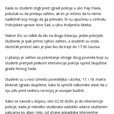
Kada su studenti stigli pred zgradi policije u ulici Pap Pavla,
pokušali su da predaju zahtev, ali im je rečeno da tu nema
nadležnih koji mogu da ga prihvate, te su upućeniu u centralu
Policijskee uprave Novi Sad, u ulicu Kraljevića Marka.
Nakon što su odbili da idu na drugu lokaciju, jedan policijski
službenik je ipak primio njihov zahtev, a studenti su onda
okončali protest iako je plan bio da traje do 17:30 časova.
U pitanju je zahtev za pokretanje istrage zbog povreda koje su
studenti pretrpeli prilikom intervencije policije ispred Skupštine
grada Novog Sada.
Studenti su u noći između ponedeljka i utorka, 17. i 18. marta
blokirali zgradu skupštine, kako bi sprečili odbornike vlasti da u
nju uđu pred sednicu na kojoj je usvajan budžet.
Kako se navodi u dopisu, oko 02.30 došlo je do intervencije
policije, kada je nekoliko studenata zadobilo udarce službenim
palicama po glavi i telu, od strane pripadnika Interventne