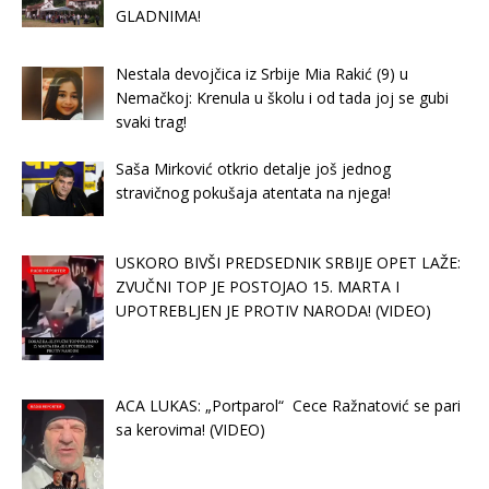
GLADNIMA!
Nestala devojčica iz Srbije Mia Rakić (9) u
Nemačkoj: Krenula u školu i od tada joj se gubi
svaki trag!
Saša Mirković otkrio detalje još jednog
stravičnog pokušaja atentata na njega!
USKORO BIVŠI PREDSEDNIK SRBIJE OPET LAŽE:
ZVUČNI TOP JE POSTOJAO 15. MARTA I
UPOTREBLJEN JE PROTIV NARODA! (VIDEO)
ACA LUKAS: „Portparol“ Cece Ražnatović se pari
sa kerovima! (VIDEO)