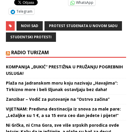
WhatsApp
Telegram
NOVI SAD
PROTEST STUDENATA U NOVOM SADU
STUDENTSKI PROTESTI
RADIO TURIZAM
KOMPANIJA „ĐUKIĆ“ PRESTIŽNA U PRUŽANJU POGREBNIH
USLUGA!
Plaža na Jadranskom moru koju nazivaju „Havajima“:
Tirkizno more i beli šljunak ostavljaju bez daha!
Zanzibar – Vodič za putovanje na ’’Ostrvo začina’’
VIJETNAM: Predivna destinacija iz snova za male pare:
„Ležaljke su 1 €, a sa 15 evra ceo dan jedete i pijete!“
Ni Grčka, ni Crna Gora, sve više srpskih porodica ovde
letuje: Kažu da je jeftinije, a plaže su baš za decu!