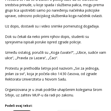
sredstva prinude, u koje spada i službena palica, mogu prema
grupi lica upotrebiti samo po naređenju načelnika policijske
uprave, odnosno policijskog službenika koga načelnik ovlasti.
Uz dopis, dostavili su i video snimke pomenutog događaja.
Dok su čekali da neko primi njihov dopis, studenti su
sprejevima ispisali poruke ispred zgrade policije.
Između ostalog, poručili su „Koga čuvate?“, „Ubice, sudiće vam
ulice“, „Pravda za Lazara“, „Ćaci“.
Protestu je prethodila šetnja pod nazivom „Svi za jednoga,
jedan za svi“, koja je počela oko 14:30 časova, od zgrade
Rektorata Univerziteta u Novom Sadu.
Organizovana je u znak podrške uhapšenim kolegama širom
Srbije, uz zahtev MUP-u da radi po zakonu.
Podeli ovaj tekst: