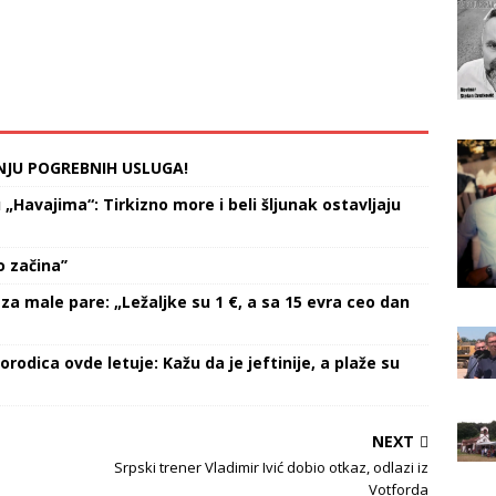
NJU POGREBNIH USLUGA!
Havajima“: Tirkizno more i beli šljunak ostavljaju
 začina’’
za male pare: „Ležaljke su 1 €, a sa 15 evra ceo dan
orodica ovde letuje: Kažu da je jeftinije, a plaže su
NEXT
Srpski trener Vladimir Ivić dobio otkaz, odlazi iz
Votforda