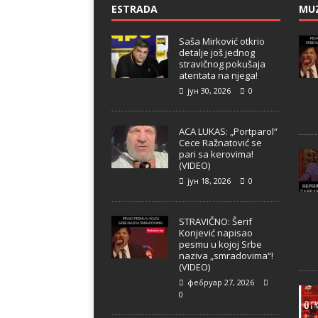
ESTRADA
MU
Saša Mirković otkrio
detalje još jednog
stravičnog pokušaja
atentata na njega!
јун 30, 2026
0
ACA LUKAS: „Portparol“
Cece Ražnatović se
pari sa kerovima!
(VIDEO)
јун 18, 2026
0
STRAVIČNO: Šerif
Konjević napisao
pesmu u kojoj Srbe
naziva „smradovima“!
(VIDEO)
фебруар 27, 2026
0