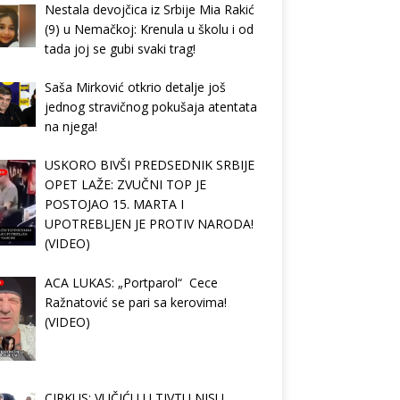
Nestala devojčica iz Srbije Mia Rakić
(9) u Nemačkoj: Krenula u školu i od
tada joj se gubi svaki trag!
Saša Mirković otkrio detalje još
jednog stravičnog pokušaja atentata
na njega!
USKORO BIVŠI PREDSEDNIK SRBIJE
OPET LAŽE: ZVUČNI TOP JE
POSTOJAO 15. MARTA I
UPOTREBLJEN JE PROTIV NARODA!
(VIDEO)
ACA LUKAS: „Portparol“ Cece
Ražnatović se pari sa kerovima!
(VIDEO)
CIRKUS: VUČIĆU U TIVTU NISU