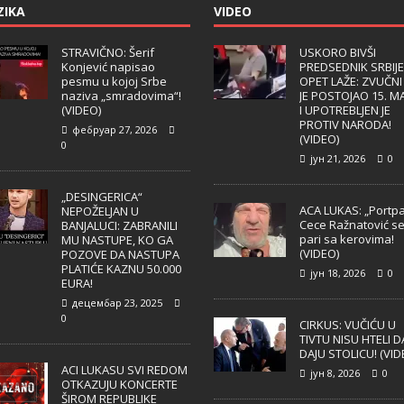
ZIKA
VIDEO
STRAVIČNO: Šerif
USKORO BIVŠI
Konjević napisao
PREDSEDNIK SRBIJE
pesmu u kojoj Srbe
OPET LAŽE: ZVUČNI
naziva „smradovima“!
JE POSTOJAO 15. M
(VIDEO)
I UPOTREBLJEN JE
PROTIV NARODA!
фебруар 27, 2026
(VIDEO)
0
јун 21, 2026
0
„DESINGERICA“
ACA LUKAS: „Portpa
NEPOŽELJAN U
Cece Ražnatović s
BANJALUCI: ZABRANILI
pari sa kerovima!
MU NASTUPE, KO GA
(VIDEO)
POZOVE DA NASTUPA
PLATIĆE KAZNU 50.000
јун 18, 2026
0
EURA!
децембар 23, 2025
0
CIRKUS: VUČIĆU U
TIVTU NISU HTELI D
DAJU STOLICU! (VID
ACI LUKASU SVI REDOM
јун 8, 2026
0
OTKAZUJU KONCERTE
ŠIROM REPUBLIKE