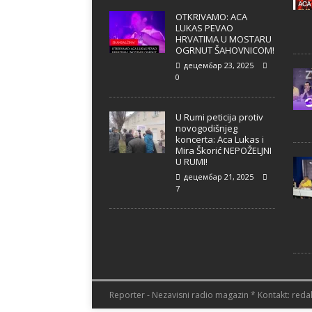
OTKRIVAMO: ACA
LUKAS PEVAO
HRVATIMA U MOSTARU
OGRNUT ŠAHOVNICOM!
децембар 23, 2025
0
U Rumi peticija protiv
novogodišnjeg
koncerta: Aca Lukas i
Mira Škorić NEPOŽELJNI
U RUMI!
децембар 21, 2025
7
Reporter - Nezavisni radio magazin * Kontakt: redak