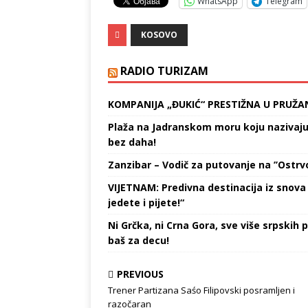
WhatsApp
Telegram
KOSOVO
RADIO TURIZAM
KOMPANIJA „ĐUKIĆ“ PRESTIŽNA U PRUŽA
Plaža na Jadranskom moru koju nazivaju „
bez daha!
Zanzibar – Vodič za putovanje na ’’Ostrvo
VIJETNAM: Predivna destinacija iz snova 
jedete i pijete!“
Ni Grčka, ni Crna Gora, sve više srpskih p
baš za decu!
PREVIOUS
Trener Partizana Saśo Filipovski posramljen i
razočaran