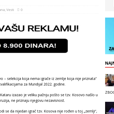
ana
,
Vesti
0
NAJN
– selekcija koja nema igrače iz zemlje koja nije priznata“
kvalifikacijama za Mundijal 2022. godine.
ZBOG
 Kataru izazao je veliku pažnju pošto se tzv. Kosovo našlo u
 Gruzija, ne priznaju njegovu nezavisnost.
di se da nijedan igrač tzv. Kosova nije rođen u toj „zemlji“,