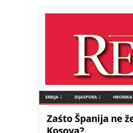
SRBIJA
DIJASPORA
HRONIKA
Zaśto Španija ne žel
Kosova?