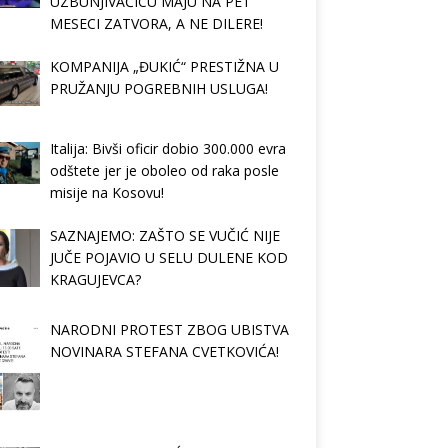
UZBUNJIVAČICU MAJU NA PET
MESECI ZATVORA, A NE DILERE!
KOMPANIJA „ĐUKIĆ“ PRESTIŽNA U
PRUŽANJU POGREBNIH USLUGA!
Italija: Bivši oficir dobio 300.000 evra
odštete jer je oboleo od raka posle
misije na Kosovu!
SAZNAJEMO: ZAŠTO SE VUČIĆ NIJE
JUČE POJAVIO U SELU DULENE KOD
KRAGUJEVCA?
NARODNI PROTEST ZBOG UBISTVA
NOVINARA STEFANA CVETKOVIĆA!