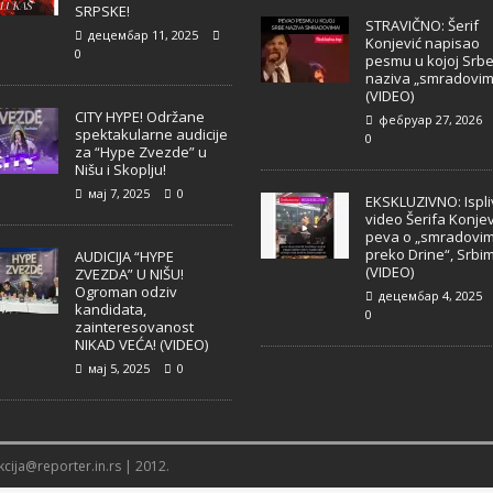
SRPSKE!
STRAVIČNO: Šerif
децембар 11, 2025
Konjević napisao
0
pesmu u kojoj Srb
naziva „smradovim
(VIDEO)
CITY HYPE! Održane
фебруар 27, 2026
spektakularne audicije
0
za “Hype Zvezde” u
Nišu i Skoplju!
мај 7, 2025
0
EKSKLUZIVNO: Ispl
video Šerifa Konjev
peva o „smradovi
preko Drine“, Srbi
AUDICIJA “HYPE
(VIDEO)
ZVEZDA” U NIŠU!
Ogroman odziv
децембар 4, 2025
kandidata,
0
zainteresovanost
NIKAD VEĆA! (VIDEO)
мај 5, 2025
0
cija@reporter.in.rs | 2012.