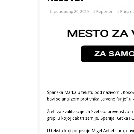
децембар 20, 2020
Reporter
Priča d
Španska Marka u tekstu pod nazivom „Kosovo 
bavi se analizom protivnika „crvene furije“ u 
Žreb za kvalifiakcije za Svetsko prevenstvo u
grupi u kojoj čak tri zemlje, Španija, Grčka i
U tekstu koji potpisuje Migel Anhel Lara, navo