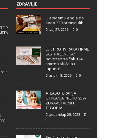
ZDRAVLJE
U epidemiji ebole do
sada 220 preminulih!
 TOP
мај 27, 2026
0
ARTA
LEK PROTIV RAKA FIRME
„ASTRAZENEKA“
povezan sa čak 124
smrtna slučaja u
Japanu!
rol“
април 8, 2026
0
e
ATLASOTERAPIJA
OTKLANJA PREKO 95%
ZDRAVSTVENIH
TEGOBA!
децембар 25, 2025
A
0
EO)
Svežina i nega bez