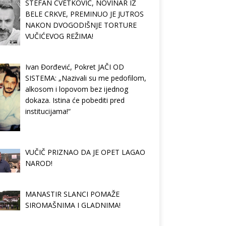
STEFAN CVETKOVIĆ, NOVINAR IZ
BELE CRKVE, PREMINUO JE JUTROS
NAKON DVOGODIŠNJE TORTURE
VUČIĆEVOG REŽIMA!
Ivan Đorđević, Pokret JAČI OD
SISTEMA: „Nazivali su me pedofilom,
alkosom i lopovom bez ijednog
dokaza. Istina će pobediti pred
institucijama!“
VUČIČ PRIZNAO DA JE OPET LAGAO
NAROD!
MANASTIR SLANCI POMAŽE
SIROMAŠNIMA I GLADNIMA!