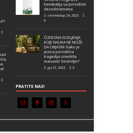
hemikalija sa prirodnim
dezodoransima
септембар 24, 2025
e
0
a“!
ČUDESNA ISCELJENJA
KOJE NAUKA NE MOŽE
DA OBJASNI: Kako je
jeziva porodična
ivao
tragedija iznedrila
ića,
manastir Sestroljin?
ma
јул 31, 2025
0
ma!
PRATITE NAS!