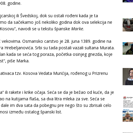
008. godine.
carskoj ili Švedskoj, dok su ostali rođeni kada je ta
oraćemo da sačekamo još nekoliko godina dok ova selekcija ne
Kosovu“, navodi se u tekstu španske
Marke
.
ć vekovima. Osmansko carstvo je 28. juna 1389. godine na
 Hrebeljanovića. Srbi su tada postali vazali sultana Murata.
a dan kada se seća tog poraza, početka osinjeg gnezda, koje
t“, piše Marka.
ativaca tzv. Kosova Vedata Murićija, rođenog u Prizrenu
a“ ili rakete i krike očaja. Seća se da je bežao od kuće, da je
ao na kutijama flaša, sa dva litra mleka za sve. Seća se
 dale im dva sata da pobegnu pre nego što su zbrisali celo
enosi između ostalog španski list.