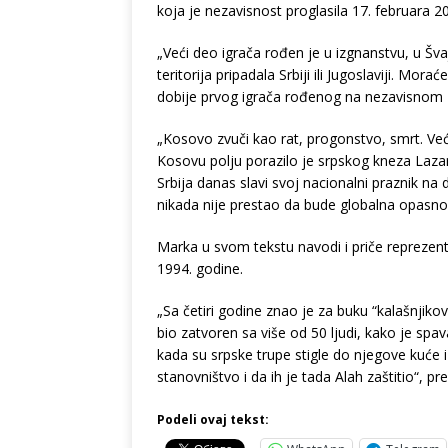
koja je nezavisnost proglasila 17. februara 2
„Veći deo igrača rođen je u izgnanstvu, u Švaj
teritorija pripadala Srbiji ili Jugoslaviji. M
dobije prvog igrača rođenog na nezavisnom 
„Kosovo zvuči kao rat, progonstvo, smrt. Ve
Kosovu polju porazilo je srpskog kneza Lazara
Srbija danas slavi svoj nacionalni praznik n
nikada nije prestao da bude globalna opasnos
Marka u svom tekstu navodi i priče reprezent
1994. godine.
„Sa četiri godine znao je za buku “kalašnjikov
bio zatvoren sa više od 50 ljudi, kako je spav
kada su srpske trupe stigle do njegove kuće i
stanovništvo i da ih je tada Alah zaštitio“, pr
Podeli ovaj tekst: