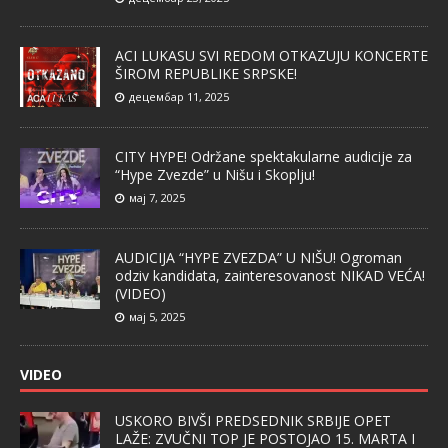
ACI LUKASU SVI REDOM OTKAZUJU KONCERTE
ŠIROM REPUBLIKE SRPSKE!
децембар 11, 2025
CITY HYPE! Održane spektakularne audicije za
“Hype Zvezde” u Nišu i Skoplju!
мај 7, 2025
AUDICIJA “HYPE ZVEZDA” U NIŠU! Ogroman
odziv kandidata, zainteresovanost NIKAD VEĆA!
(VIDEO)
мај 5, 2025
VIDEO
USKORO BIVŠI PREDSEDNIK SRBIJE OPET
LAŽE: ZVUČNI TOP JE POSTOJAO 15. MARTA I