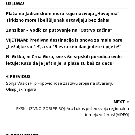
USLUGA!
Plaža na Jadranskom moru koju nazivaju „Havajima“:
Tirkizno more i beli šljunak ostavljaju bez daha!
Zanzibar – Vodič za putovanje na ’’Ostrvo začina’’
VIJETNAM: Predivna destinacija iz snova za male pare:
„Ležaljke su 1 €, a sa 15 evra ceo dan jedete i pijete!“
Ni Grčka, ni Crna Gora, sve više srpskih porodica ovde
letuje: Kažu da je jeftinije, a plaže su baš za decu!
PREVIOUS
Sonja Vasić i Filip Filipović nose zastavu Srbije na otvaranju
Olimpijskih igara
NEXT
EKSKLUZIVNO GORI PRIBOJ: Aca Lukas počeo svoju regionalnu
turneju večeras! (VIDEO)