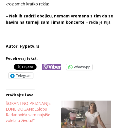
kroz smeh kratko rekla:
–
Nek ih zadrži obojicu, nemam vremena s tim da se
bavim na turneji sam i imam koncerte
– rekla je Kija.
Autor: Hypetv.rs
Podeli ovaj tekst:
WhatsApp
Telegram
Pročitajte i ovo:
ŠOKANTNO PRIZNANJE
LUNE ĐOGANI: „Slobu
Radanovića sam najviše
volela u životu!“