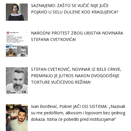
SAZNAJEMO: ZAŠTO SE VUČIĆ NIJE JUČE
POJAVIO U SELU DULENE KOD KRAGUJEVCA?
NARODNI PROTEST ZBOG UBISTVA NOVINARA
STEFANA CVETKOVIĆA!
STEFAN CVETKOVIĆ, NOVINAR IZ BELE CRKVE,
PREMINUO JE JUTROS NAKON DVOGODIŠNJE
TORTURE VUČIĆEVOG REŽIMA!
Ivan Đorđević, Pokret JAČI OD SISTEMA: „Nazivali
su me pedofilom, alkosom i lopovom bez ijednog
dokaza. Istina će pobediti pred institucijama!“