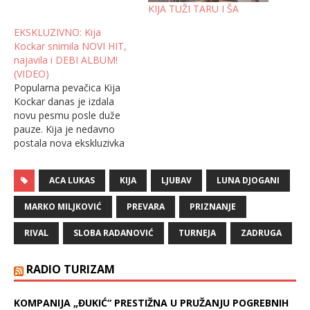
KIJA TUŽI TARU I ŠA
EKSKLUZIVNO: Kija
Kockar snimila NOVI HIT,
najavila i DEBI ALBUM!
(VIDEO)
Popularna pevačica Kija
Kockar danas je izdala
novu pesmu posle duže
pauze. Kija je nedavno
postala nova ekskluzivka
čuvene “Hype” produkcije i
današnja premijera
ACA LUKAS
KIJA
LJUBAV
LUNA DJOGANI
pesme “Da li si dovoljno
lud da meni kažeš da” je
MARKO MILJKOVIĆ
PREVARA
PRIZNANJE
uvertira za njen debi
album koji će uskoro
RIVAL
SLOBA RADANOVIĆ
TURNEJA
ZADRUGA
ugledati svetlost dana
pod “Hype” etiketom. Kija
se vratila zgodnija nego
RADIO TURIZAM
ikad, spremna da bude…
KOMPANIJA „ĐUKIĆ“ PRESTIŽNA U PRUŽANJU POGREBNIH