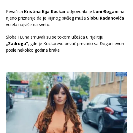
Pevačica
Kristina Kija Kockar
odgovorila je
Luni Đogani
na
njeno priznanje da je Kijinog bivšeg muža
Slobu Radanovića
volela najviše na svetu.
Sloba i Luna smuvali su se tokom učešća u rijalitiju
„Zadruga“
, gde je Kockarevu pevač prevario sa Đoganijevom
posle nekoliko godina braka.