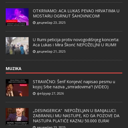
OTKRIVAMO: ACA LUKAS PEVAO HRVATIMA U
MOSTARU OGRNUT ŠAHOVNICOM!
децембар 23, 2025
U Rumi peticija protiv novogodišnjeg koncerta:
Aca Lukas i Mira Škorić NEPOŽELJNI U RUMI!
децембар 21, 2025
MUZIKA
STRAVIČNO: Šerif Konjević napisao pesmu u
kojoj Srbe naziva „smradovima“! (VIDEO)
фебруар 27, 2026
„DESINGERICA“ NEPOŽELJAN U BANJALUCI:
ZABRANILI MU NASTUPE, KO GA POZOVE DA
NASTUPA PLATIĆE KAZNU 50.000 EURA!
децембар 23, 2025