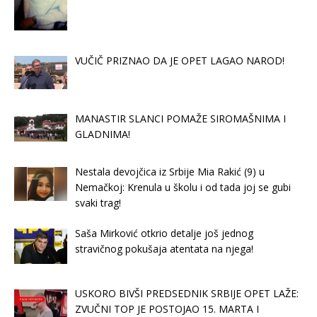
VUČIČ PRIZNAO DA JE OPET LAGAO NAROD!
MANASTIR SLANCI POMAŽE SIROMAŠNIMA I
GLADNIMA!
Nestala devojčica iz Srbije Mia Rakić (9) u
Nemačkoj: Krenula u školu i od tada joj se gubi
svaki trag!
Saša Mirković otkrio detalje još jednog
stravičnog pokušaja atentata na njega!
USKORO BIVŠI PREDSEDNIK SRBIJE OPET LAŽE:
ZVUČNI TOP JE POSTOJAO 15. MARTA I