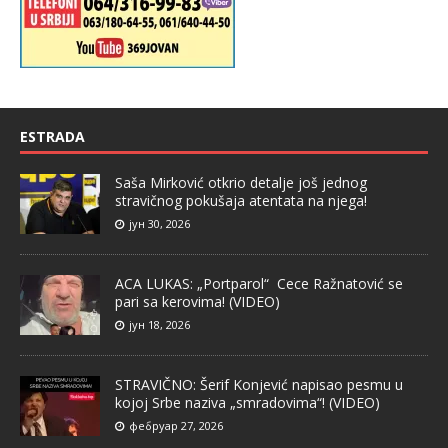
ESTRADA
Saša Mirković otkrio detalje još jednog
stravičnog pokušaja atentata na njega!
јун 30, 2026
ACA LUKAS: „Portparol“ Cece Ražnatović se
pari sa kerovima! (VIDEO)
јун 18, 2026
STRAVIČNO: Šerif Konjević napisao pesmu u
kojoj Srbe naziva „smradovima“! (VIDEO)
фебруар 27, 2026