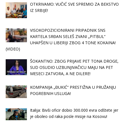
OTKRIVAMO: VUČIĆ SVE SPREMIO ZA BEKSTVO
IZ SRBIJE!
VISOKOPOZICIONIRANI PRIPADNIK SNS
KARTELA SRĐAN SELEŠ ZVANI „PITBUL“
UHAPŠEN U LIBERIJI ZBOG 4 TONE KOKAINA!
(VIDEO)
ŠOKANTNO: ZBOG PRIJAVE PET TONA DROGE,
SUD OSUDIO UZBUNJIVAČICU MAJU NA PET
MESECI ZATVORA, A NE DILERE!
KOMPANIJA „ĐUKIĆ“ PRESTIŽNA U PRUŽANJU
POGREBNIH USLUGA!
Italija: Bivši oficir dobio 300.000 evra odštete jer
je oboleo od raka posle misije na Kosovu!