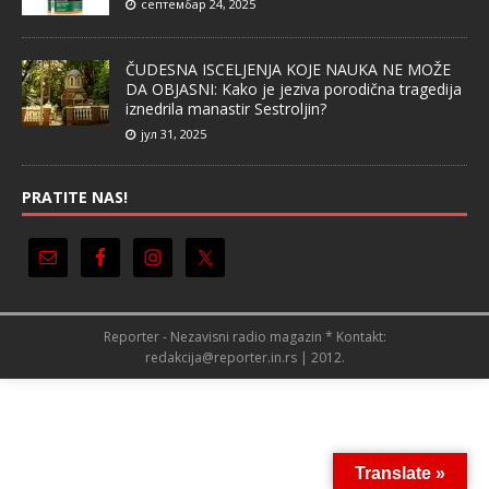
септембар 24, 2025
ČUDESNA ISCELJENJA KOJE NAUKA NE MOŽE
DA OBJASNI: Kako je jeziva porodična tragedija
iznedrila manastir Sestroljin?
јул 31, 2025
PRATITE NAS!
Reporter - Nezavisni radio magazin * Kontakt:
redakcija@reporter.in.rs | 2012.
Translate »