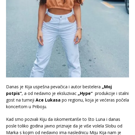
Danas je Kija uspešna pevačica i autor bestelera
„Moj
potpis“
, a od nedavno je eksluzivac
„Hype“
produkcije i stalni
gost na turneji
Ace Lukasa
po regionu, koja je većeras počela
koncertom u Priboju.
Kad smo pozvali Kiju da iskomentariše to što Luna i danas
posle toliko godina javno priznaje da je više volela Slobu od
Marka s kojim od nedavno ima naslednicu Miju Kija nam je