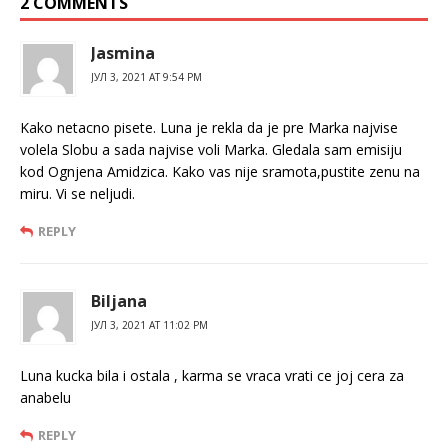
2 COMMENTS
Jasmina
ЈУЛ 3, 2021 AT 9:54 PM
Kako netacno pisete. Luna je rekla da je pre Marka najvise
volela Slobu a sada najvise voli Marka. Gledala sam emisiju
kod Ognjena Amidzica. Kako vas nije sramota,pustite zenu na
miru. Vi se neljudi.
REPLY
Biljana
ЈУЛ 3, 2021 AT 11:02 PM
Luna kucka bila i ostala , karma se vraca vrati ce joj cera za
anabelu
REPLY