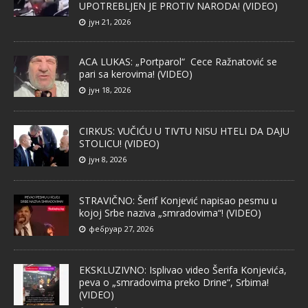
UPOTREBLJEN JE PROTIV NARODA! (VIDEO)
јун 21, 2026
ACA LUKAS: „Portparol“ Cece Ražnatović se
pari sa kerovima! (VIDEO)
јун 18, 2026
CIRKUS: VUČIĆU U TIVTU NISU HTELI DA DAJU
STOLICU! (VIDEO)
јун 8, 2026
STRAVIČNO: Šerif Konjević napisao pesmu u
kojoj Srbe naziva „smradovima“! (VIDEO)
фебруар 27, 2026
EKSKLUZIVNO: Isplivao video Šerifa Konjevića,
peva o „smradovima preko Drine“, Srbima!
(VIDEO)