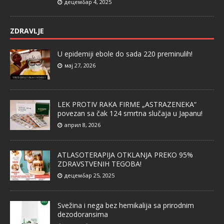
децембар 4, 2025
ZDRAVLJE
U epidemiji ebole do sada 220 preminulih!
мај 27, 2026
LEK PROTIV RAKA FIRME „ASTRAZENEKA“
povezan sa čak 124 smrtna slučaja u Japanu!
април 8, 2026
ATLASOTERAPIJA OTKLANJA PREKO 95%
ZDRAVSTVENIH TEGOBA!
децембар 25, 2025
Svežina i nega bez hemikalija sa prirodnim
dezodoransima