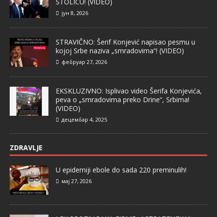
STOLICU! (VIDEO)
јун 8, 2026
STRAVIČNO: Šerif Konjević napisao pesmu u
kojoj Srbe naziva „smradovima“! (VIDEO)
фебруар 27, 2026
EKSKLUZIVNO: Isplivao video Šerifa Konjevića,
peva o „smradovima preko Drine“, Srbima!
(VIDEO)
децембар 4, 2025
ZDRAVLJE
U epidemiji ebole do sada 220 preminulih!
мај 27, 2026