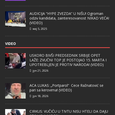
AUDICIJA “HYPE ZVEZDA” U NIŠU! Ogroman
odziv kandidata, zainteresovanost NIKAD VEĆA!
(VIDEO)
мај 5, 2025
VIDEO
USKORO BIVŠI PREDSEDNIK SRBIJE OPET
LAŽE: ZVUČNI TOP JE POSTOJAO 15. MARTA I
UPOTREBLJEN JE PROTIV NARODA! (VIDEO)
јун 21, 2026
ACA LUKAS: „Portparol“ Cece Ražnatović se
pari sa kerovima! (VIDEO)
јун 18, 2026
CIRKUS: VUČIĆU U TIVTU NISU HTELI DA DAJU