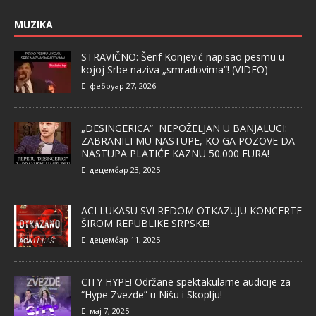
MUZIKA
STRAVIČNO: Šerif Konjević napisao pesmu u
kojoj Srbe naziva „smradovima“! (VIDEO)
фебруар 27, 2026
„DESINGERICA“ NEPOŽELJAN U BANJALUCI:
ZABRANILI MU NASTUPE, KO GA POZOVE DA
NASTUPA PLATIĆE KAZNU 50.000 EURA!
децембар 23, 2025
ACI LUKASU SVI REDOM OTKAZUJU KONCERTE
ŠIROM REPUBLIKE SRPSKE!
децембар 11, 2025
CITY HYPE! Održane spektakularne audicije za
“Hype Zvezde” u Nišu i Skoplju!
мај 7, 2025