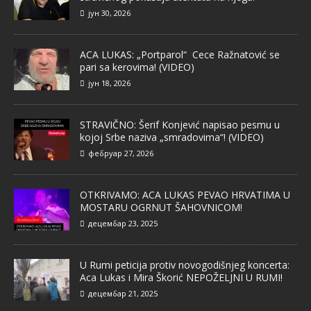
јун 30, 2026
ACA LUKAS: „Portparol“ Cece Ražnatović se
pari sa kerovima! (VIDEO)
јун 18, 2026
STRAVIČNO: Šerif Konjević napisao pesmu u
kojoj Srbe naziva „smradovima“! (VIDEO)
фебруар 27, 2026
OTKRIVAMO: ACA LUKAS PEVAO HRVATIMA U
MOSTARU OGRNUT ŠAHOVNICOM!
децембар 23, 2025
U Rumi peticija protiv novogodišnjeg koncerta:
Aca Lukas i Mira Škorić NEPOŽELJNI U RUMI!
децембар 21, 2025