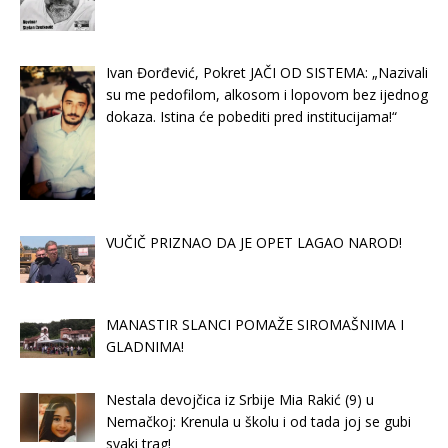
Ivan Đorđević, Pokret JAČI OD SISTEMA: „Nazivali
su me pedofilom, alkosom i lopovom bez ijednog
dokaza. Istina će pobediti pred institucijama!“
VUČIČ PRIZNAO DA JE OPET LAGAO NAROD!
MANASTIR SLANCI POMAŽE SIROMAŠNIMA I
GLADNIMA!
Nestala devojčica iz Srbije Mia Rakić (9) u
Nemačkoj: Krenula u školu i od tada joj se gubi
svaki trag!