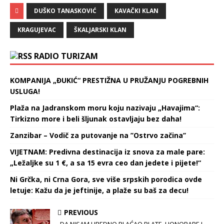
DUŠKO TANASKOVIĆ
KAVAČKI KLAN
KRAGUJEVAC
ŠKALJARSKI KLAN
RADIO TURIZAM
KOMPANIJA „ĐUKIĆ“ PRESTIŽNA U PRUŽANJU POGREBNIH
USLUGA!
Plaža na Jadranskom moru koju nazivaju „Havajima“:
Tirkizno more i beli šljunak ostavljaju bez daha!
Zanzibar – Vodič za putovanje na ’’Ostrvo začina’’
VIJETNAM: Predivna destinacija iz snova za male pare:
„Ležaljke su 1 €, a sa 15 evra ceo dan jedete i pijete!“
Ni Grčka, ni Crna Gora, sve više srpskih porodica ovde
letuje: Kažu da je jeftinije, a plaže su baš za decu!
PREVIOUS