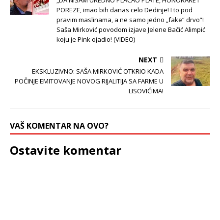
„DA NISAM UREDNO PLAĆAO PLATE, HONORARE I
POREZE, imao bih danas celo Dedinje! I to pod
pravim maslinama, a ne samo jedno „fake“ drvo”!
Saša Mirković povodom izjave Jelene Bačić Alimpić
koju je Pink ojadio! (VIDEO)
NEXT
EKSKLUZIVNO: SAŠA MIRKOVIĆ OTKRIO KADA
POČINJE EMITOVANJE NOVOG RIJALITIJA SA FARME U
LISOVIĆIMA!
VAŠ KOMENTAR NA OVO?
Ostavite komentar