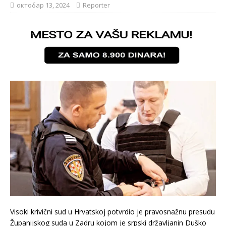
октобар 13, 2024
Reporter
Vi­so­ki kri­vič­ni sud u Hr­vat­skoj po­tvr­dio je pra­vo­sna­žnu pre­su­du
Žu­pa­nij­skog su­da u Za­dru ko­jom je srp­ski dr­ža­vlja­nin Du­ško