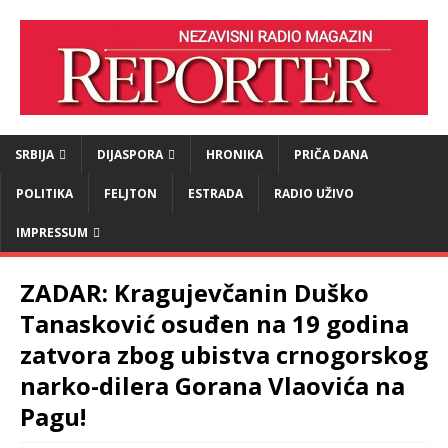
SRBIJA
DIJASPORA
HRONIKA
PRIČA DANA
POLITIKA
FELJTON
ESTRADA
RADIO UŽIVO
IMPRESSUM
ZADAR: Kragujevčanin Duško
Tanasković osuđen na 19 godina
zatvora zbog ubistva crnogorskog
narko-dilera Gorana Vlaovića na
Pa­gu!