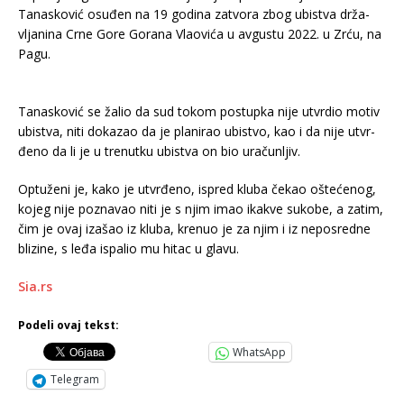
Ta­na­sko­vić osu­đen na 19 go­di­na za­tvo­ra zbog ubi­stva dr­ža­
vlja­ni­na Cr­ne Go­re Go­ra­na Vla­o­vi­ća u av­gu­stu 2022. u Zr­ću, na
Pa­gu.
Ta­na­sko­vić se ža­lio da sud to­kom po­stup­ka ni­je utvr­dio mo­tiv
ubi­stva, ni­ti do­ka­zao da je pla­ni­rao ubi­stvo, kao i da ni­je utvr­
đe­no da li je u tre­nut­ku ubi­stva on bio ura­čun­ljiv.
Op­tu­že­ni je, ka­ko je utvr­đe­no, is­pred klu­ba če­kao ošte­će­nog,
ko­jeg ni­je po­zna­vao ni­ti je s njim imao ika­kve su­ko­be, a za­tim,
čim je ovaj iza­šao iz klu­ba, kre­nuo je za njim i iz ne­po­sred­ne
bli­zi­ne, s le­đa is­pa­lio mu hi­tac u gla­vu.
Sia.rs
Podeli ovaj tekst:
WhatsApp
Telegram