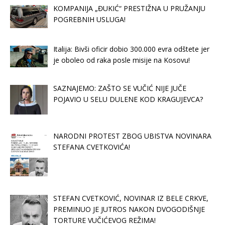
KOMPANIJA „ĐUKIĆ“ PRESTIŽNA U PRUŽANJU
POGREBNIH USLUGA!
Italija: Bivši oficir dobio 300.000 evra odštete jer
je oboleo od raka posle misije na Kosovu!
SAZNAJEMO: ZAŠTO SE VUČIĆ NIJE JUČE
POJAVIO U SELU DULENE KOD KRAGUJEVCA?
NARODNI PROTEST ZBOG UBISTVA NOVINARA
STEFANA CVETKOVIĆA!
STEFAN CVETKOVIĆ, NOVINAR IZ BELE CRKVE,
PREMINUO JE JUTROS NAKON DVOGODIŠNJE
TORTURE VUČIĆEVOG REŽIMA!