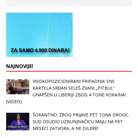
NAJNOVIJE!
VISOKOPOZICIONIRANI PRIPADNIK SNS
KARTELA SRĐAN SELEŠ ZVANI „PITBUL“
UHAPŠEN U LIBERIJI ZBOG 4 TONE KOKAINA!
(VIDEO)
ŠOKANTNO: ZBOG PRIJAVE PET TONA DROGE,
SUD OSUDIO UZBUNJIVAČICU MAJU NA PET
MESECI ZATVORA, A NE DILERE!