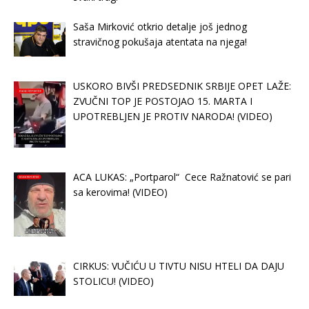
Saša Mirković otkrio detalje još jednog
stravičnog pokušaja atentata na njega!
USKORO BIVŠI PREDSEDNIK SRBIJE OPET LAŽE:
ZVUČNI TOP JE POSTOJAO 15. MARTA I
UPOTREBLJEN JE PROTIV NARODA! (VIDEO)
ACA LUKAS: „Portparol“ Cece Ražnatović se pari
sa kerovima! (VIDEO)
CIRKUS: VUČIĆU U TIVTU NISU HTELI DA DAJU
STOLICU! (VIDEO)