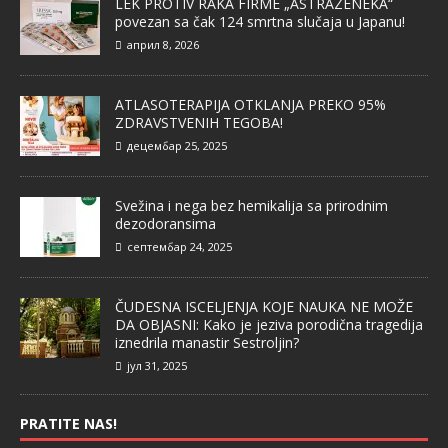
LEK PROTIV RAKA FIRME „ASTRAZENEKA“
povezan sa čak 124 smrtna slučaja u Japanu!
април 8, 2026
ATLASOTERAPIJA OTKLANJA PREKO 95%
ZDRAVSTVENIH TEGOBA!
децембар 25, 2025
Svežina i nega bez hemikalija sa prirodnim
dezodoransima
септембар 24, 2025
ČUDESNA ISCELJENJA KOJE NAUKA NE MOŽE
DA OBJASNI: Kako je jeziva porodična tragedija
iznedrila manastir Sestroljin?
јул 31, 2025
PRATITE NAS!