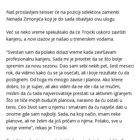
Naš proslavljeni teniser će na poziciji selektora zameniti
Nenada Zimonjića koji je do sada obavljao ovu ulogu.
Već se neko vreme spekulisalo da će Troicki uskoro završiti
karijeru, a novi izazov je našao u trenerskim vodama.
“Svestan sam da polako dolazi vreme kada završavam
profesionalnu karijeru. Sada mi je prioritet da se što bolje
spremim za novu sezonu. Dao sam sebi nekih pet, šest meseci
rok, da vidimo kako ću se ja osećati, ali i koje rezultate ću da
postignem. Od toga mi mnogo zavise i planovi. Ako krene
dobro, to je super, ali ako vidim da ne ide i da se mučim,
mislim da ću tada najverovatnije prestati sa aktivnim igranjem.
Što se tiče mojih budućih planova, naravno da ću ostati u
tenis. Ceo život sam u njemu i smatram da ću najviše dati u
onome gde sam najbolji. Sada, na koji način, imam neke
planove, ali ne želim da još pričam o njima. Polako, sve u
svoje vreme”, rekao je Troicki.