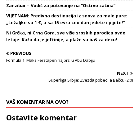
Zanzibar – Vodič za putovanje na ’’Ostrvo začina’’
VIJETNAM: Predivna destinacija iz snova za male pare:
„Ležaljke su 1 €, a sa 15 evra ceo dan jedete i pijete!“
Ni Grčka, ni Crna Gora, sve više srpskih porodica ovde
letuje: Kažu da je jeftinije, a plaže su baš za decu!
PREVIOUS
Formula 1: Maks Ferstapen najbrži u Abu Dabiju
NEXT
Superliga Srbije: Zvezda pobedila Bačku (2:0)
VAŠ KOMENTAR NA OVO?
Ostavite komentar