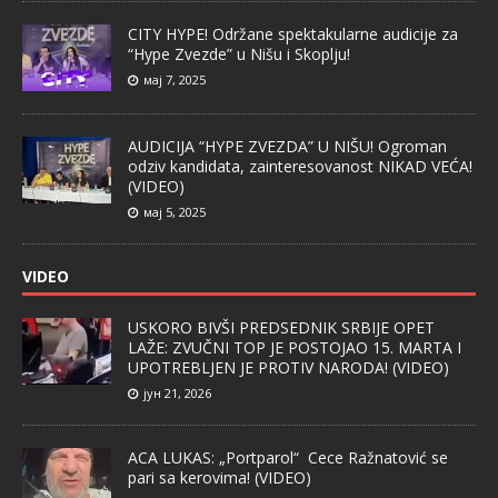
CITY HYPE! Održane spektakularne audicije za
“Hype Zvezde” u Nišu i Skoplju!
мај 7, 2025
AUDICIJA “HYPE ZVEZDA” U NIŠU! Ogroman
odziv kandidata, zainteresovanost NIKAD VEĆA!
(VIDEO)
мај 5, 2025
VIDEO
USKORO BIVŠI PREDSEDNIK SRBIJE OPET
LAŽE: ZVUČNI TOP JE POSTOJAO 15. MARTA I
UPOTREBLJEN JE PROTIV NARODA! (VIDEO)
јун 21, 2026
ACA LUKAS: „Portparol“ Cece Ražnatović se
pari sa kerovima! (VIDEO)