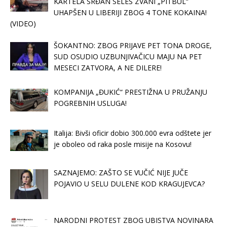
KARTELA SRĐAN SELEŠ ZVANI „PITBUL“
UHAPŠEN U LIBERIJI ZBOG 4 TONE KOKAINA!
(VIDEO)
ŠOKANTNO: ZBOG PRIJAVE PET TONA DROGE,
SUD OSUDIO UZBUNJIVAČICU MAJU NA PET
MESECI ZATVORA, A NE DILERE!
KOMPANIJA „ĐUKIĆ“ PRESTIŽNA U PRUŽANJU
POGREBNIH USLUGA!
Italija: Bivši oficir dobio 300.000 evra odštete jer
je oboleo od raka posle misije na Kosovu!
SAZNAJEMO: ZAŠTO SE VUČIĆ NIJE JUČE
POJAVIO U SELU DULENE KOD KRAGUJEVCA?
NARODNI PROTEST ZBOG UBISTVA NOVINARA