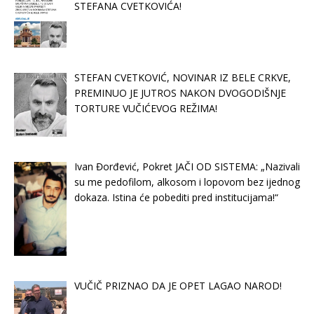
STEFANA CVETKOVIĆA!
STEFAN CVETKOVIĆ, NOVINAR IZ BELE CRKVE,
PREMINUO JE JUTROS NAKON DVOGODIŠNJE
TORTURE VUČIĆEVOG REŽIMA!
Ivan Đorđević, Pokret JAČI OD SISTEMA: „Nazivali
su me pedofilom, alkosom i lopovom bez ijednog
dokaza. Istina će pobediti pred institucijama!“
VUČIČ PRIZNAO DA JE OPET LAGAO NAROD!