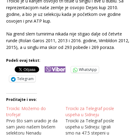
Troicki je u karijeri osvojio tri titule u singlu i dve u dublu. Sa
reprezentacijom naše zemlje je osvojio Dejvis kup 2010.
godine, a bio je uz selekciju kada je početkom ove godine
osvojen i prvi ATP kup.
Na grend slem turnirima nikada nije stigao dalje od četvrte
runde (Rolan Garos 2011, 2013 i 2016. godine, Vimbldon 2012,
2015), a u singlu ima skor od 293 pobede i 269 poraza.
Podeli ovaj tekst:
WhatsApp
Telegram
Pročitajte i ovo:
Troicki: Možemo do
Troicki za Telegraf posle
trofeja!
uspeha u Sidneju
Prvo što sam uradio je da
Troicki za Telegraf posle
sam javio našem bivšem
uspeha u Sidneju: Igrali
selektoru Nenadu
smo na 47.5 stepeni u