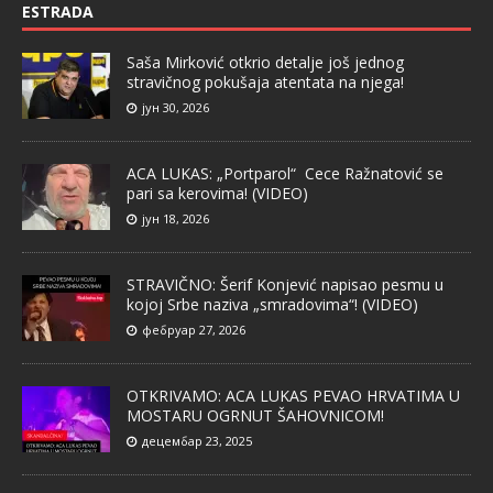
ESTRADA
Saša Mirković otkrio detalje još jednog
stravičnog pokušaja atentata na njega!
јун 30, 2026
ACA LUKAS: „Portparol“ Cece Ražnatović se
pari sa kerovima! (VIDEO)
јун 18, 2026
STRAVIČNO: Šerif Konjević napisao pesmu u
kojoj Srbe naziva „smradovima“! (VIDEO)
фебруар 27, 2026
OTKRIVAMO: ACA LUKAS PEVAO HRVATIMA U
MOSTARU OGRNUT ŠAHOVNICOM!
децембар 23, 2025