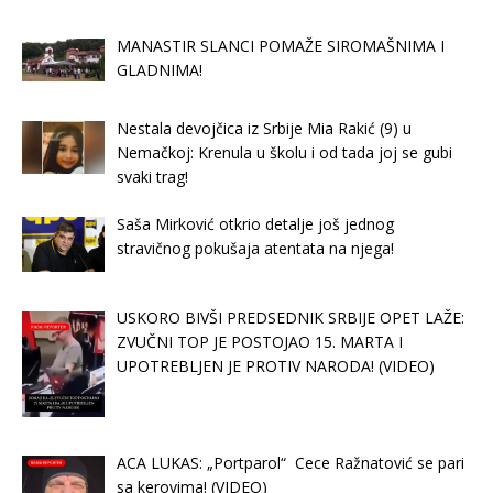
MANASTIR SLANCI POMAŽE SIROMAŠNIMA I
GLADNIMA!
Nestala devojčica iz Srbije Mia Rakić (9) u
Nemačkoj: Krenula u školu i od tada joj se gubi
svaki trag!
Saša Mirković otkrio detalje još jednog
stravičnog pokušaja atentata na njega!
USKORO BIVŠI PREDSEDNIK SRBIJE OPET LAŽE:
ZVUČNI TOP JE POSTOJAO 15. MARTA I
UPOTREBLJEN JE PROTIV NARODA! (VIDEO)
ACA LUKAS: „Portparol“ Cece Ražnatović se pari
sa kerovima! (VIDEO)