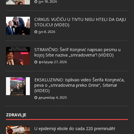
јун 18, 2026
CIRKUS: VUČIĆU U TIVTU NISU HTELI DA DAJU
STOLICU! (VIDEO)
јун 8, 2026
STRAVIČNO: Šerif Konjević napisao pesmu u
kojoj Srbe naziva „smradovima“! (VIDEO)
фебруар 27, 2026
EKSKLUZIVNO: Isplivao video Šerifa Konjevića,
peva o „smradovima preko Drine“, Srbima!
(VIDEO)
децембар 4, 2025
ZDRAVLJE
U epidemiji ebole do sada 220 preminulih!