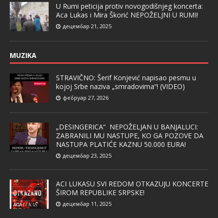
U Rumi peticija protiv novogodišnjeg koncerta:
Aca Lukas i Mira Škorić NEPOŽELJNI U RUMI!
децембар 21, 2025
MUZIKA
STRAVIČNO: Šerif Konjević napisao pesmu u
kojoj Srbe naziva „smradovima“! (VIDEO)
фебруар 27, 2026
„DESINGERICA“ NEPOŽELJAN U BANJALUCI:
ZABRANILI MU NASTUPE, KO GA POZOVE DA
NASTUPA PLATIĆE KAZNU 50.000 EURA!
децембар 23, 2025
ACI LUKASU SVI REDOM OTKAZUJU KONCERTE
ŠIROM REPUBLIKE SRPSKE!
децембар 11, 2025