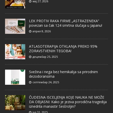
мај 27, 2026
LEK PROTIV RAKA FIRME „ASTRAZENEKA“
povezan sa čak 124 smrtna slučaja u Japanu!
април 8, 2026
ATLASOTERAPIJA OTKLANJA PREKO 95%
ZDRAVSTVENIH TEGOBA!
децембар 25, 2025
Svežina i nega bez hemikalija sa prirodnim
dezodoransima
септембар 24, 2025
ČUDESNA ISCELJENJA KOJE NAUKA NE MOŽE
DA OBJASNI: Kako je jeziva porodična tragedija
iznedrila manastir Sestroljin?
јул 31, 2025