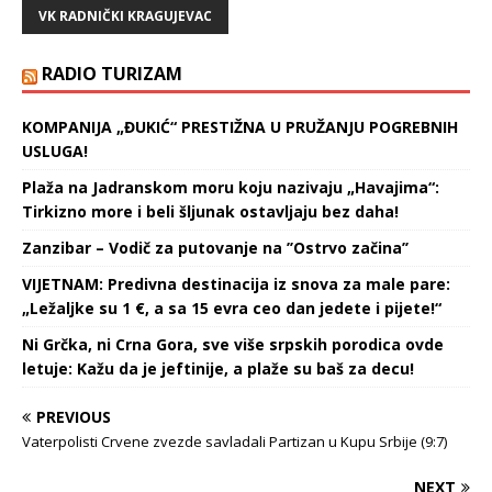
su zadržali pet bodova
VK RADNIČKI KRAGUJEVAC
prednosti nad Novim
Beogradom i već u subotu
imaće šansu da overe
RADIO TURIZAM
prvo mesto u ligaškom
delu.…
KOMPANIJA „ĐUKIĆ“ PRESTIŽNA U PRUŽANJU POGREBNIH
USLUGA!
Plaža na Jadranskom moru koju nazivaju „Havajima“:
Tirkizno more i beli šljunak ostavljaju bez daha!
Zanzibar – Vodič za putovanje na ’’Ostrvo začina’’
VIJETNAM: Predivna destinacija iz snova za male pare:
„Ležaljke su 1 €, a sa 15 evra ceo dan jedete i pijete!“
Ni Grčka, ni Crna Gora, sve više srpskih porodica ovde
letuje: Kažu da je jeftinije, a plaže su baš za decu!
PREVIOUS
Vaterpolisti Crvene zvezde savladali Partizan u Kupu Srbije (9:7)
NEXT