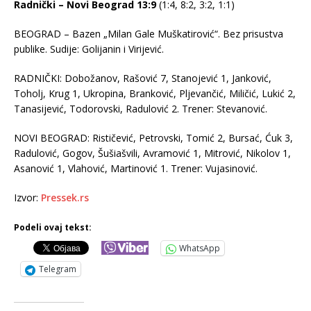
Radnički – Novi Beograd 13:9
(1:4, 8:2, 3:2, 1:1)
BEOGRAD – Bazen „Milan Gale Muškatirović“. Bez prisustva
publike. Sudije: Golijanin i Virijević.
RADNIČKI: Dobožanov, Rašović 7, Stanojević 1, Janković,
Toholj, Krug 1, Ukropina, Branković, Pljevančić, Miličić, Lukić 2,
Tanasijević, Todorovski, Radulović 2. Trener: Stevanović.
NOVI BEOGRAD: Rističević, Petrovski, Tomić 2, Bursać, Ćuk 3,
Radulović, Gogov, Šušiašvili, Avramović 1, Mitrović, Nikolov 1,
Asanović 1, Vlahović, Martinović 1. Trener: Vujasinović.
Izvor:
Pressek.rs
Podeli ovaj tekst:
WhatsApp
Telegram