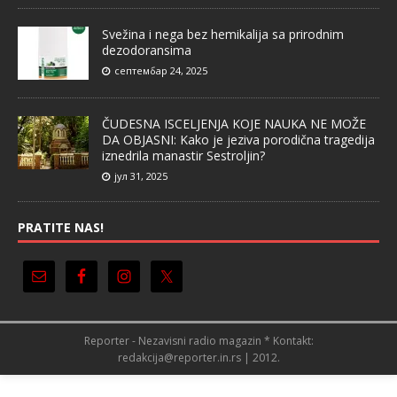
Svežina i nega bez hemikalija sa prirodnim
dezodoransima
септембар 24, 2025
ČUDESNA ISCELJENJA KOJE NAUKA NE MOŽE
DA OBJASNI: Kako je jeziva porodična tragedija
iznedrila manastir Sestroljin?
јул 31, 2025
PRATITE NAS!
Reporter - Nezavisni radio magazin * Kontakt:
redakcija@reporter.in.rs | 2012.