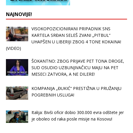
NAJNOVIJE!
VISOKOPOZICIONIRANI PRIPADNIK SNS
KARTELA SRĐAN SELEŠ ZVANI „PITBUL“
UHAPŠEN U LIBERIJI ZBOG 4 TONE KOKAINA!
(VIDEO)
ŠOKANTNO: ZBOG PRIJAVE PET TONA DROGE,
SUD OSUDIO UZBUNJIVAČICU MAJU NA PET
MESECI ZATVORA, A NE DILERE!
KOMPANIJA „ĐUKIĆ“ PRESTIŽNA U PRUŽANJU
POGREBNIH USLUGA!
Italija: Bivši oficir dobio 300.000 evra odštete jer
je oboleo od raka posle misije na Kosovu!