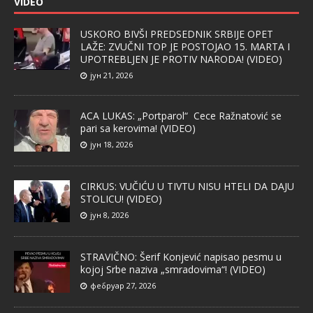
VIDEO
USKORO BIVŠI PREDSEDNIK SRBIJE OPET
LAŽE: ZVUČNI TOP JE POSTOJAO 15. MARTA I
UPOTREBLJEN JE PROTIV NARODA! (VIDEO)
јун 21, 2026
ACA LUKAS: „Portparol“ Cece Ražnatović se
pari sa kerovima! (VIDEO)
јун 18, 2026
CIRKUS: VUČIĆU U TIVTU NISU HTELI DA DAJU
STOLICU! (VIDEO)
јун 8, 2026
STRAVIČNO: Šerif Konjević napisao pesmu u
kojoj Srbe naziva „smradovima“! (VIDEO)
фебруар 27, 2026