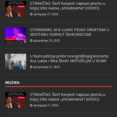
STRAVIČNO: Šerif Konjević napisao pesmu u
kojoj Srbe naziva „smradovima“! (VIDEO)
фебруар 27, 2026
OTKRIVAMO: ACA LUKAS PEVAO HRVATIMA U
MOSTARU OGRNUT ŠAHOVNICOM!
децембар 23, 2025
U Rumi peticija protiv novogodišnjeg koncerta:
Aca Lukas i Mira Škorić NEPOŽELJNI U RUMI!
децембар 21, 2025
MUZIKA
STRAVIČNO: Šerif Konjević napisao pesmu u
kojoj Srbe naziva „smradovima“! (VIDEO)
фебруар 27, 2026