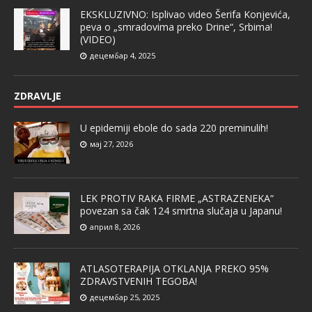
EKSKLUZIVNO: Isplivao video Šerifa Konjevića,
peva o „smradovima preko Drine“, Srbima!
(VIDEO)
децембар 4, 2025
ZDRAVLJE
U epidemiji ebole do sada 220 preminulih!
мај 27, 2026
LEK PROTIV RAKA FIRME „ASTRAZENEKA“
povezan sa čak 124 smrtna slučaja u Japanu!
април 8, 2026
ATLASOTERAPIJA OTKLANJA PREKO 95%
ZDRAVSTVENIH TEGOBA!
децембар 25, 2025