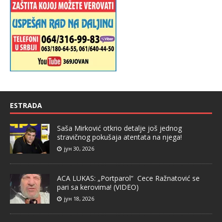
ESTRADA
Saša Mirković otkrio detalje još jednog
stravičnog pokušaja atentata na njega!
јун 30, 2026
ACA LUKAS: „Portparol“ Cece Ražnatović se
pari sa kerovima! (VIDEO)
јун 18, 2026