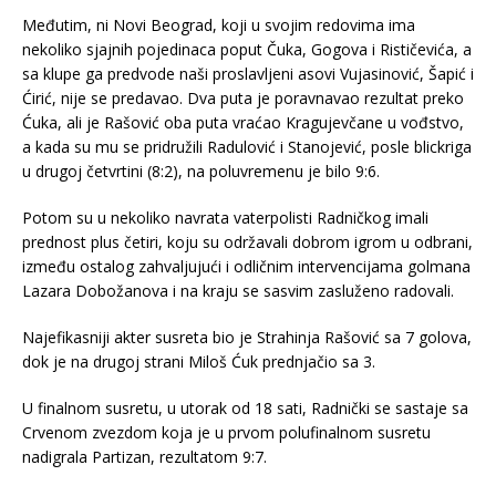
Međutim, ni Novi Beograd, koji u svojim redovima ima
nekoliko sjajnih pojedinaca poput Čuka, Gogova i Rističevića, a
sa klupe ga predvode naši proslavljeni asovi Vujasinović, Šapić i
Ćirić, nije se predavao. Dva puta je poravnavao rezultat preko
Ćuka, ali je Rašović oba puta vraćao Kragujevčane u vođstvo,
a kada su mu se pridružili Radulović i Stanojević, posle blickriga
u drugoj četvrtini (8:2), na poluvremenu je bilo 9:6.
Potom su u nekoliko navrata vaterpolisti Radničkog imali
prednost plus četiri, koju su održavali dobrom igrom u odbrani,
između ostalog zahvaljujući i odličnim intervencijama golmana
Lazara Dobožanova i na kraju se sasvim zasluženo radovali.
Najefikasniji akter susreta bio je Strahinja Rašović sa 7 golova,
dok je na drugoj strani Miloš Ćuk prednjačio sa 3.
U finalnom susretu, u utorak od 18 sati, Radnički se sastaje sa
Crvenom zvezdom koja je u prvom polufinalnom susretu
nadigrala Partizan, rezultatom 9:7.