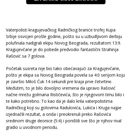
Vaterpolisti kragujevačkog Radničkog braniće trofej Kupa
Srbije osvojen prošle godine, pošto su u uzbudljivom derbiju
polufinala nadigrali ekipu Novog Beograda, rezultatom 13:9.
Kragujevčane je do pobede predvodio fantastični Strahinja
Rašović sa 7 golova.
Početak susreta nije bio tako obećavajući za Kragujevčane,
pošto je ekipa sa Novog Beograda povela sa 4:0 serijom koju
je završio Miloš Ćuk 14 sekundi pre kraja prve četvrtine.
Međutim, to je bilo dovoljno vremena da upravo Rašović
načne mrežu golmana Rističevića, što je njegovom timu bilo i
te kako potrebno. To kao da je dalo krila vaterpolistima
Radničkog koji su golovima Radulovića, Lukića i Kruga najpe
izjednačili rezultat, a onda i preokrenuli preko Rašovića
sredinom druge deonice (5:4) i poništili sve što je njihov rival
gradio u uvodnom periodu.