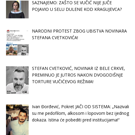
SAZNAJEMO: ZAŠTO SE VUČIĆ NIJE JUČE
POJAVIO U SELU DULENE KOD KRAGUJEVCA?
NARODNI PROTEST ZBOG UBISTVA NOVINARA
STEFANA CVETKOVIĆA!
STEFAN CVETKOVIĆ, NOVINAR IZ BELE CRKVE,
PREMINUO JE JUTROS NAKON DVOGODIŠNJE
TORTURE VUČIĆEVOG REŽIMA!
Ivan Đorđević, Pokret JAČI OD SISTEMA: „Nazivali
su me pedofilom, alkosom i lopovom bez ijednog
dokaza. Istina će pobediti pred institucijama!“