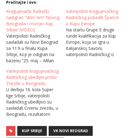
Pročitajte i ovo:
Kragujevački Radnički
Vaterpolisti kragujevačkog
nadigrao “drim tim“ Novog
Radničkog pobedili Špance
Beograda i osvojio Kup
u Kupu Evrope
Srbije! (VIDEO)
Na startu Grupe E druge
Vaterpolisti Radničkog
runde kvalifikacija za Kup
savladali su Novi Beograd
Evrope, koja se igra u
sa 11:9 u finalu Kupa
italijanskoj Savoni,
Srbije, koji je odigran na
vaterpolisti Radničkog iz
bazenu “25. maj – Milan
Kragujevca savladali su
Gale Muškatirović“. Sjajna
jednog od konkurenata za
Vaterpolisti kragujevačkog
vaterpolo predstava dva
plasman u narednu fazu,
Radničkog ubedljivi protiv
rivala u finalu Kupa. Velika
španski Mediterani,
Zvezde u Beogradu
borba, puno plivanja,
rezultatom 13:9.
U derbiju 16. kola Super
ključalo je u bazenu na
Kragujevčani su odlično
lige Srbije, vaterpolisti
Dorćolu. Favorizovani
otvorili turnir, pogotkom
Radničkog ubedljivo su
Novi Beograd je sjajno
Nebojše Toholja u prvom
savladali Crvenu zvezdu, u
krenuo, usledio je
napadu, ali je usledio pad
Beogradu, rezultatom
preokret…
u…
17:13 i donekle joj se
revanširali za poraz u
KUP SRBIJE
VK NOVI BEOGRAD
finalu Kupa. Kragujevčani