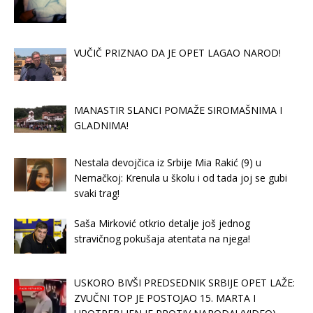
VUČIČ PRIZNAO DA JE OPET LAGAO NAROD!
MANASTIR SLANCI POMAŽE SIROMAŠNIMA I
GLADNIMA!
Nestala devojčica iz Srbije Mia Rakić (9) u
Nemačkoj: Krenula u školu i od tada joj se gubi
svaki trag!
Saša Mirković otkrio detalje još jednog
stravičnog pokušaja atentata na njega!
USKORO BIVŠI PREDSEDNIK SRBIJE OPET LAŽE:
ZVUČNI TOP JE POSTOJAO 15. MARTA I