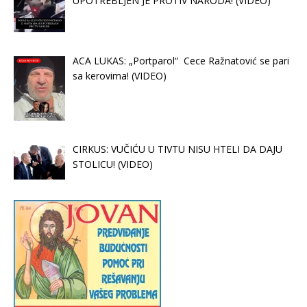
UPOTREBLJEN JE PROTIV NARODA! (VIDEO)
ACA LUKAS: „Portparol“ Cece Ražnatović se pari
sa kerovima! (VIDEO)
CIRKUS: VUČIĆU U TIVTU NISU HTELI DA DAJU
STOLICU! (VIDEO)