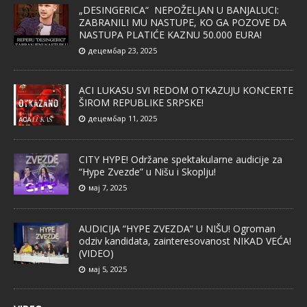
„DESINGERICA“ NEPOŽELJAN U BANJALUCI:
ZABRANILI MU NASTUPE, KO GA POZOVE DA
NASTUPA PLATIĆE KAZNU 50.000 EURA!
децембар 23, 2025
ACI LUKASU SVI REDOM OTKAZUJU KONCERTE
ŠIROM REPUBLIKE SRPSKE!
децембар 11, 2025
CITY HYPE! Održane spektakularne audicije za
“Hype Zvezde” u Nišu i Skoplju!
мај 7, 2025
AUDICIJA “HYPE ZVEZDA” U NIŠU! Ogroman
odziv kandidata, zainteresovanost NIKAD VEĆA!
(VIDEO)
мај 5, 2025