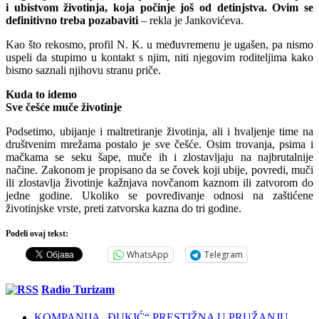
i ubistvom životinja, koja počinje još od detinjstva. Ovim se
definitivno treba pozabaviti
– rekla je Jankovićeva.
Kao što rekosmo, profil N. K. u međuvremenu je ugašen, pa nismo
uspeli da stupimo u kontakt s njim, niti njegovim roditeljima kako
bismo saznali njihovu stranu priče.
Kuda to idemo
Sve češće muče životinje
Podsetimo, ubijanje i maltretiranje životinja, ali i hvaljenje time na
društvenim mrežama postalo je sve češće. Osim trovanja, psima i
mačkama se seku šape, muče ih i zlostavljaju na najbrutalnije
načine. Zakonom je propisano da se čovek koji ubije, povredi, muči
ili zlostavlja životinje kažnjava novčanom kaznom ili zatvorom do
jedne godine. Ukoliko se povređivanje odnosi na zaštićene
životinjske vrste, preti zatvorska kazna do tri godine.
Podeli ovaj tekst:
WhatsApp
Telegram
Radio Turizam
KOMPANIJA „ĐUKIĆ“ PRESTIŽNA U PRUŽANJU