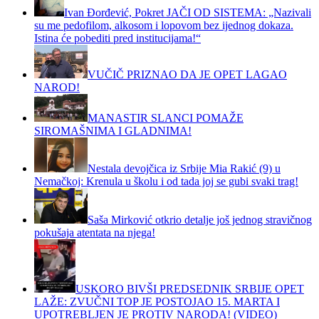
Ivan Đorđević, Pokret JAČI OD SISTEMA: „Nazivali
su me pedofilom, alkosom i lopovom bez ijednog dokaza.
Istina će pobediti pred institucijama!“
VUČIČ PRIZNAO DA JE OPET LAGAO
NAROD!
MANASTIR SLANCI POMAŽE
SIROMAŠNIMA I GLADNIMA!
Nestala devojčica iz Srbije Mia Rakić (9) u
Nemačkoj: Krenula u školu i od tada joj se gubi svaki trag!
Saša Mirković otkrio detalje još jednog stravičnog
pokušaja atentata na njega!
USKORO BIVŠI PREDSEDNIK SRBIJE OPET
LAŽE: ZVUČNI TOP JE POSTOJAO 15. MARTA I
UPOTREBLJEN JE PROTIV NARODA! (VIDEO)