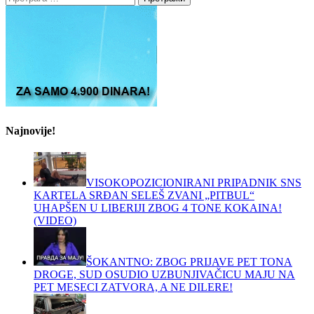
за:
Najnovije!
VISOKOPOZICIONIRANI PRIPADNIK SNS
KARTELA SRĐAN SELEŠ ZVANI „PITBUL“
UHAPŠEN U LIBERIJI ZBOG 4 TONE KOKAINA!
(VIDEO)
ŠOKANTNO: ZBOG PRIJAVE PET TONA
DROGE, SUD OSUDIO UZBUNJIVAČICU MAJU NA
PET MESECI ZATVORA, A NE DILERE!