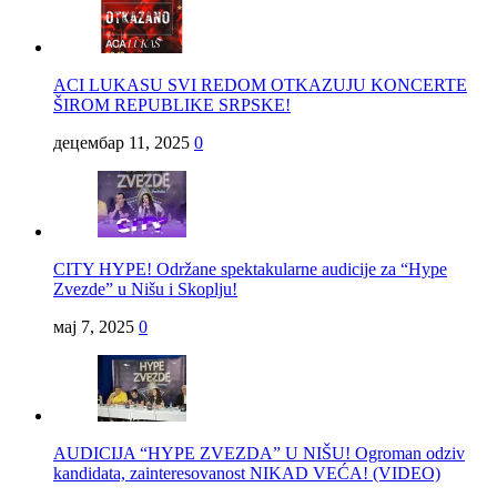
ACI LUKASU SVI REDOM OTKAZUJU KONCERTE
ŠIROM REPUBLIKE SRPSKE!
децембар 11, 2025
0
CITY HYPE! Održane spektakularne audicije za “Hype
Zvezde” u Nišu i Skoplju!
мај 7, 2025
0
AUDICIJA “HYPE ZVEZDA” U NIŠU! Ogroman odziv
kandidata, zainteresovanost NIKAD VEĆA! (VIDEO)