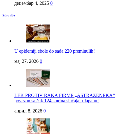
децембар 4, 2025
0
Zdravlje
U epidemiji ebole do sada 220 preminulih!
мај 27, 2026
0
LEK PROTIV RAKA FIRME „ASTRAZENEKA“
povezan sa čak 124 smrtna slučaja u Japanu!
април 8, 2026
0