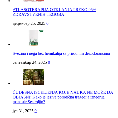
ATLASOTERAPIJA OTKLANJA PREKO 95%
ZDRAVSTVENIH TEGOBA!
децембар 25, 2025
0
Svežina i nega bez hemikalija sa prirodnim dezodoransima
септембар 24, 2025
0
ČUDESNA ISCELJENJA KOJE NAUKA NE MOŽE DA
OBJASNI: Kako je jeziva porodična tragedija iznedrila
manastir Sestroljin?
јул 31, 2025
0