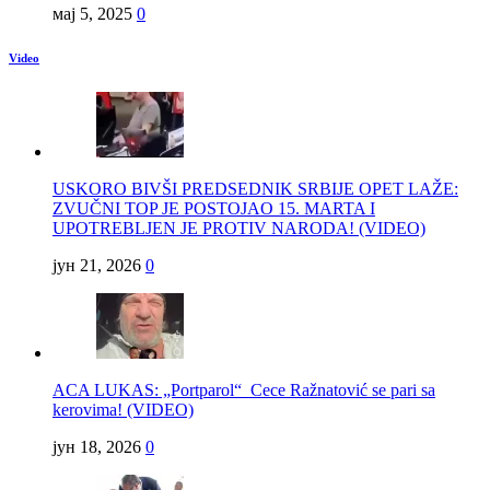
мај 5, 2025
0
Video
USKORO BIVŠI PREDSEDNIK SRBIJE OPET LAŽE:
ZVUČNI TOP JE POSTOJAO 15. MARTA I
UPOTREBLJEN JE PROTIV NARODA! (VIDEO)
јун 21, 2026
0
ACA LUKAS: „Portparol“ Cece Ražnatović se pari sa
kerovima! (VIDEO)
јун 18, 2026
0