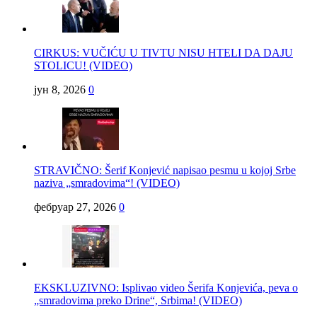
CIRKUS: VUČIĆU U TIVTU NISU HTELI DA DAJU
STOLICU! (VIDEO)
јун 8, 2026
0
STRAVIČNO: Šerif Konjević napisao pesmu u kojoj Srbe
naziva „smradovima“! (VIDEO)
фебруар 27, 2026
0
EKSKLUZIVNO: Isplivao video Šerifa Konjevića, peva o
„smradovima preko Drine“, Srbima! (VIDEO)