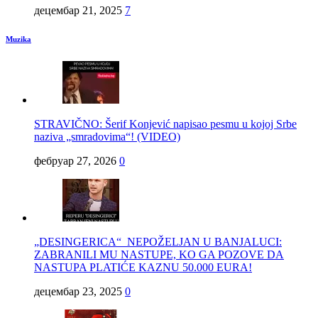
децембар 21, 2025
7
Muzika
STRAVIČNO: Šerif Konjević napisao pesmu u kojoj Srbe
naziva „smradovima“! (VIDEO)
фебруар 27, 2026
0
„DESINGERICA“ NEPOŽELJAN U BANJALUCI:
ZABRANILI MU NASTUPE, KO GA POZOVE DA
NASTUPA PLATIĆE KAZNU 50.000 EURA!
децембар 23, 2025
0