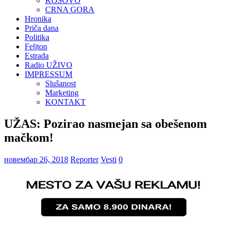
KOSOVO
CRNA GORA
Hronika
Priča dana
Politika
Feljton
Estrada
Radio UŽIVO
IMPRESSUM
Slušanost
Marketing
KONTAKT
UŽAS: Pozirao nasmejan sa obešenom
mačkom!
новембар 26, 2018
Reporter
Vesti
0