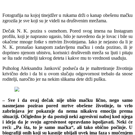
Fotografija na kojoj tinejdžer u rukama drži o kanap obešenu mačku
zgrozila je sve koji su je videli na društvenim mrežama.
Dečak N. K. pozira s osmehom. Pored svog imena na Instagram
profilu, koji je naprasno ugasio, bilo je navedeno da je lovac i bile su
okačene mnoge fotke s mrtvim životinjama. Iako je nejasno da li je
N. K. pronašao kanapom zadavljenu mačku i onda pozirao, ili je
doprineo njenom ubistvu, korisnici društvenih mreža su ljuti i pitaju
se šta rade roditelji takvog deteta i kakve mu to vrednosti usađuju.
Psiholog Aleksandra Janković podseća da je maltretiranje životinja
krivično delo i da bi u ovom slučaju odgovornost trebalo da snose
roditelji, naročito jer na nekim slikama dete drži pušku.
– Sve i da ovaj dečak nije ubio mačku lično, nego samo
nasmejano pozirao pored mrtve obešene životinje, to vrlo
zabrinjava jer pokazuje da nema nikakvu emociju prema
situaciji. Očigledno je da postoji neki agresivni naboj kod njega
i ideja da je svoju agresivnost opravdano ispoljavati. Neki će
reći: „Pa šta, to je samo mačka“, ali tako obično počinje. U
biografiji onih koji su kasnije ubijali uvek ima faza s mučenjem