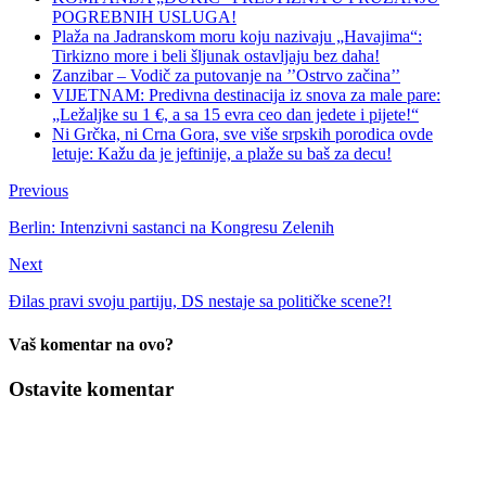
POGREBNIH USLUGA!
Plaža na Jadranskom moru koju nazivaju „Havajima“:
Tirkizno more i beli šljunak ostavljaju bez daha!
Zanzibar – Vodič za putovanje na ’’Ostrvo začina’’
VIJETNAM: Predivna destinacija iz snova za male pare:
„Ležaljke su 1 €, a sa 15 evra ceo dan jedete i pijete!“
Ni Grčka, ni Crna Gora, sve više srpskih porodica ovde
letuje: Kažu da je jeftinije, a plaže su baš za decu!
Previous
Berlin: Intenzivni sastanci na Kongresu Zelenih
Next
Đilas pravi svoju partiju, DS nestaje sa političke scene?!
Vaš komentar na ovo?
Ostavite komentar