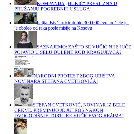
KOMPANIJA „ĐUKIĆ“ PRESTIŽNA U
PRUŽANJU POGREBNIH USLUGA!
Italija: Bivši oficir dobio 300.000 evra odštete jer
je oboleo od raka posle misije na Kosovu!
SAZNAJEMO: ZAŠTO SE VUČIĆ NIJE JUČE
POJAVIO U SELU DULENE KOD KRAGUJEVCA?
NARODNI PROTEST ZBOG UBISTVA
NOVINARA STEFANA CVETKOVIĆA!
STEFAN CVETKOVIĆ, NOVINAR IZ BELE
CRKVE, PREMINUO JE JUTROS NAKON
DVOGODIŠNJE TORTURE VUČIĆEVOG REŽIMA!