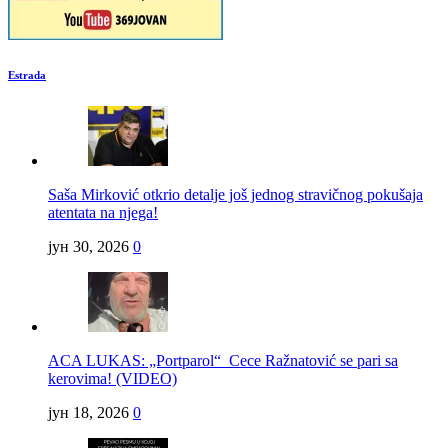
Estrada
Saša Mirković otkrio detalje još jednog stravičnog pokušaja
atentata na njega!
јун 30, 2026
0
ACA LUKAS: „Portparol“ Cece Ražnatović se pari sa
kerovima! (VIDEO)
јун 18, 2026
0