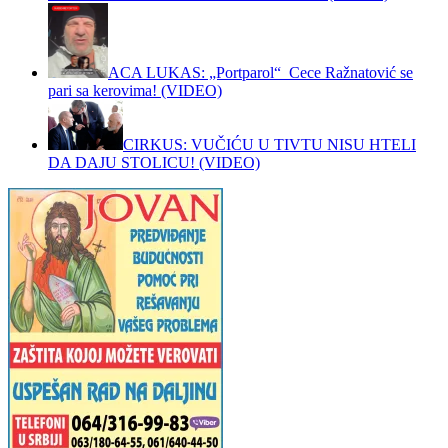
ACA LUKAS: „Portparol“ Cece Ražnatović se
pari sa kerovima! (VIDEO)
CIRKUS: VUČIĆU U TIVTU NISU HTELI
DA DAJU STOLICU! (VIDEO)