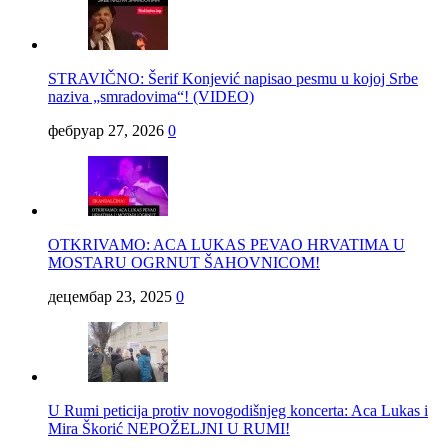
STRAVIČNO: Šerif Konjević napisao pesmu u kojoj Srbe
naziva „smradovima“! (VIDEO)
фебруар 27, 2026
0
OTKRIVAMO: ACA LUKAS PEVAO HRVATIMA U
MOSTARU OGRNUT ŠAHOVNICOM!
децембар 23, 2025
0
U Rumi peticija protiv novogodišnjeg koncerta: Aca Lukas i
Mira Škorić NEPOŽELJNI U RUMI!