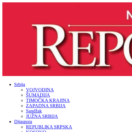
Srbija
VOJVODINA
ŠUMADIJA
TIMOČKA KRAJINA
ZAPADNA SRBIJA
Sandžak
JUŽNA SRBIJA
Dijaspora
REPUBLIKA SRPSKA