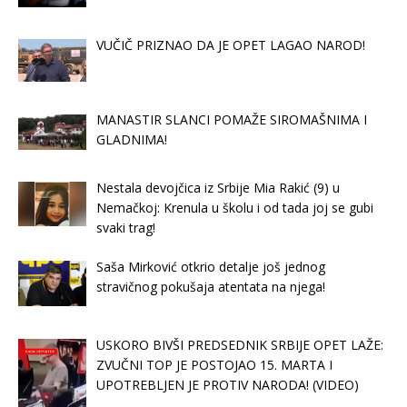
VUČIČ PRIZNAO DA JE OPET LAGAO NAROD!
MANASTIR SLANCI POMAŽE SIROMAŠNIMA I
GLADNIMA!
Nestala devojčica iz Srbije Mia Rakić (9) u
Nemačkoj: Krenula u školu i od tada joj se gubi
svaki trag!
Saša Mirković otkrio detalje još jednog
stravičnog pokušaja atentata na njega!
USKORO BIVŠI PREDSEDNIK SRBIJE OPET LAŽE:
ZVUČNI TOP JE POSTOJAO 15. MARTA I
UPOTREBLJEN JE PROTIV NARODA! (VIDEO)