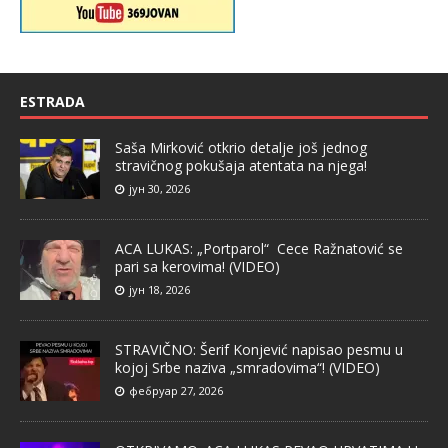
ESTRADA
Saša Mirković otkrio detalje još jednog
stravičnog pokušaja atentata na njega!
јун 30, 2026
ACA LUKAS: „Portparol“ Cece Ražnatović se
pari sa kerovima! (VIDEO)
јун 18, 2026
STRAVIČNO: Šerif Konjević napisao pesmu u
kojoj Srbe naziva „smradovima“! (VIDEO)
фебруар 27, 2026