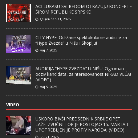
ACI LUKASU SVI REDOM OTKAZUJU KONCERTE
ŠIROM REPUBLIKE SRPSKE!
децембар 11, 2025
CITY HYPE! Održane spektakularne audicije za
“Hype Zvezde” u Nišu i Skoplju!
мај 7, 2025
AUDICIJA “HYPE ZVEZDA” U NIŠU! Ogroman
odziv kandidata, zainteresovanost NIKAD VEĆA!
(VIDEO)
мај 5, 2025
VIDEO
USKORO BIVŠI PREDSEDNIK SRBIJE OPET
LAŽE: ZVUČNI TOP JE POSTOJAO 15. MARTA I
UPOTREBLJEN JE PROTIV NARODA! (VIDEO)
јун 21, 2026