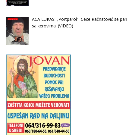
ACA LUKAS: „Portparol“ Cece Ražnatović se pari
sa kerovima! (VIDEO)