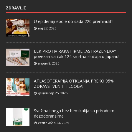
ZDRAVLJE
U epidemiji ebole do sada 220 preminulih!
мај 27, 2026
LEK PROTIV RAKA FIRME „ASTRAZENEKA“
povezan sa čak 124 smrtna slučaja u Japanu!
април 8, 2026
ATLASOTERAPIJA OTKLANJA PREKO 95%
ZDRAVSTVENIH TEGOBA!
децембар 25, 2025
Svežina i nega bez hemikalija sa prirodnim
dezodoransima
септембар 24, 2025