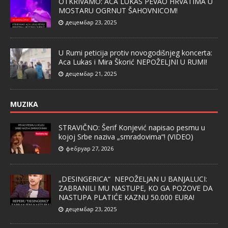
OTKRIVAMO: ACA LUKAS PEVAO HRVATIMA U
MOSTARU OGRNUT ŠAHOVNICOM!
децембар 23, 2025
U Rumi peticija protiv novogodišnjeg koncerta:
Aca Lukas i Mira Škorić NEPOŽELJNI U RUMI!
децембар 21, 2025
MUZIKA
STRAVIČNO: Šerif Konjević napisao pesmu u
kojoj Srbe naziva „smradovima“! (VIDEO)
фебруар 27, 2026
„DESINGERICA“ NEPOŽELJAN U BANJALUCI:
ZABRANILI MU NASTUPE, KO GA POZOVE DA
NASTUPA PLATIĆE KAZNU 50.000 EURA!
децембар 23, 2025