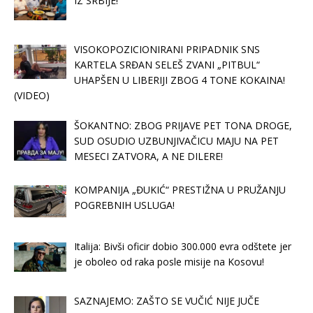
IZ SRBIJE!
VISOKOPOZICIONIRANI PRIPADNIK SNS
KARTELA SRĐAN SELEŠ ZVANI „PITBUL“
UHAPŠEN U LIBERIJI ZBOG 4 TONE KOKAINA!
(VIDEO)
ŠOKANTNO: ZBOG PRIJAVE PET TONA DROGE,
SUD OSUDIO UZBUNJIVAČICU MAJU NA PET
MESECI ZATVORA, A NE DILERE!
KOMPANIJA „ĐUKIĆ“ PRESTIŽNA U PRUŽANJU
POGREBNIH USLUGA!
Italija: Bivši oficir dobio 300.000 evra odštete jer
je oboleo od raka posle misije na Kosovu!
SAZNAJEMO: ZAŠTO SE VUČIĆ NIJE JUČE