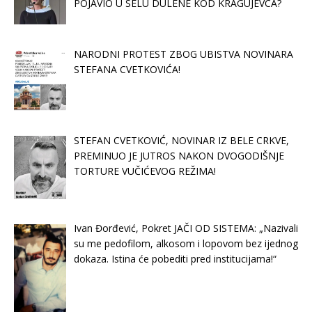
POJAVIO U SELU DULENE KOD KRAGUJEVCA?
NARODNI PROTEST ZBOG UBISTVA NOVINARA
STEFANA CVETKOVIĆA!
STEFAN CVETKOVIĆ, NOVINAR IZ BELE CRKVE,
PREMINUO JE JUTROS NAKON DVOGODIŠNJE
TORTURE VUČIĆEVOG REŽIMA!
Ivan Đorđević, Pokret JAČI OD SISTEMA: „Nazivali
su me pedofilom, alkosom i lopovom bez ijednog
dokaza. Istina će pobediti pred institucijama!“