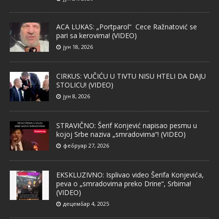
ACA LUKAS: „Portparol“ Cece Ražnatović se
pari sa kerovima! (VIDEO)
јун 18, 2026
CIRKUS: VUČIĆU U TIVTU NISU HTELI DA DAJU
STOLICU! (VIDEO)
јун 8, 2026
STRAVIČNO: Šerif Konjević napisao pesmu u
kojoj Srbe naziva „smradovima“! (VIDEO)
фебруар 27, 2026
EKSKLUZIVNO: Isplivao video Šerifa Konjevića,
peva o „smradovima preko Drine“, Srbima!
(VIDEO)
децембар 4, 2025