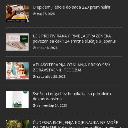
U epidemiji ebole do sada 220 preminulih!
мај 27, 2026
LEK PROTIV RAKA FIRME „ASTRAZENEKA“
povezan sa čak 124 smrtna slučaja u Japanu!
април 8, 2026
ATLASOTERAPIJA OTKLANJA PREKO 95%
ZDRAVSTVENIH TEGOBA!
децембар 25, 2025
Svežina i nega bez hemikalija sa prirodnim
dezodoransima
септембар 24, 2025
ČUDESNA ISCELJENJA KOJE NAUKA NE MOŽE
DA OBJASNI: Kako je jeziva porodična tragedija