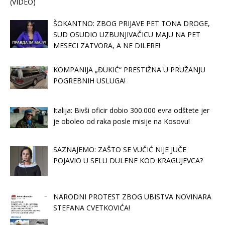
(VIDEO)
ŠOKANTNO: ZBOG PRIJAVE PET TONA DROGE,
SUD OSUDIO UZBUNJIVAČICU MAJU NA PET
MESECI ZATVORA, A NE DILERE!
KOMPANIJA „ĐUKIĆ“ PRESTIŽNA U PRUŽANJU
POGREBNIH USLUGA!
Italija: Bivši oficir dobio 300.000 evra odštete jer
je oboleo od raka posle misije na Kosovu!
SAZNAJEMO: ZAŠTO SE VUČIĆ NIJE JUČE
POJAVIO U SELU DULENE KOD KRAGUJEVCA?
NARODNI PROTEST ZBOG UBISTVA NOVINARA
STEFANA CVETKOVIĆA!