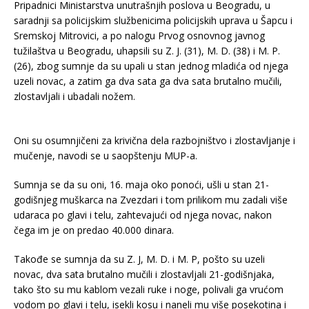
Pripadnici Ministarstva unutrašnjih poslova u Beogradu, u
saradnji sa policijskim službenicima policijskih uprava u Šapcu i
Sremskoj Mitrovici, a po nalogu Prvog osnovnog javnog
tužilaštva u Beogradu, uhapsili su Z. J. (31), M. D. (38) i M. P.
(26), zbog sumnje da su upali u stan jednog mladića od njega
uzeli novac, a zatim ga dva sata ga dva sata brutalno mučili,
zlostavljali i ubadali nožem.
Oni su osumnjičeni za krivična dela razbojništvo i zlostavljanje i
mučenje, navodi se u saopštenju MUP-a.
Sumnja se da su oni, 16. maja oko ponoći, ušli u stan 21-
godišnjeg muškarca na Zvezdari i tom prilikom mu zadali više
udaraca po glavi i telu, zahtevajući od njega novac, nakon
čega im je on predao 40.000 dinara.
Takođe se sumnja da su Z. J, M. D. i M. P, pošto su uzeli
novac, dva sata brutalno mučili i zlostavljali 21-godišnjaka,
tako što su mu kablom vezali ruke i noge, polivali ga vrućom
vodom po glavi i telu, isekli kosu i naneli mu više posekotina i