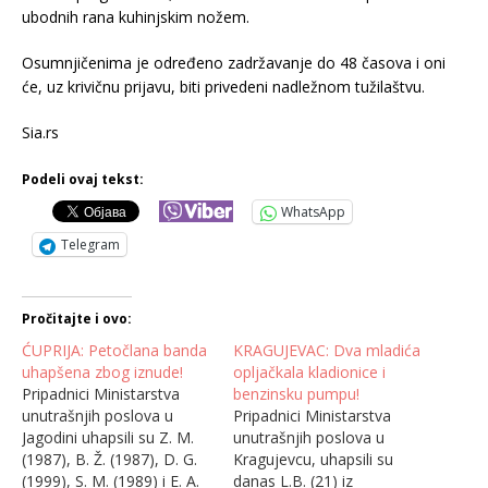
ubodnih rana kuhinjskim nožem.
Osumnjičenima je određeno zadržavanje do 48 časova i oni
će, uz krivičnu prijavu, biti privedeni nadležnom tužilaštvu.
Sia.rs
Podeli ovaj tekst:
WhatsApp
Telegram
Pročitajte i ovo:
ĆUPRIJA: Petočlana banda
KRAGUJEVAC: Dva mladića
uhapšena zbog iznude!
opljačkala kladionice i
Pripadnici Ministarstva
benzinsku pumpu!
unutrašnjih poslova u
Pripadnici Ministarstva
Jagodini uhapsili su Z. M.
unutrašnjih poslova u
(1987), B. Ž. (1987), D. G.
Kragujevcu, uhapsili su
(1999), S. M. (1989) i E. A.
danas L.B. (21) iz