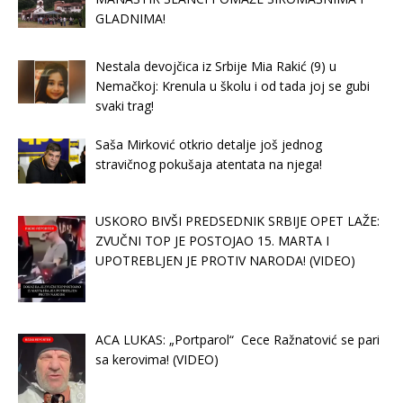
GLADNIMA!
Nestala devojčica iz Srbije Mia Rakić (9) u
Nemačkoj: Krenula u školu i od tada joj se gubi
svaki trag!
Saša Mirković otkrio detalje još jednog
stravičnog pokušaja atentata na njega!
USKORO BIVŠI PREDSEDNIK SRBIJE OPET LAŽE:
ZVUČNI TOP JE POSTOJAO 15. MARTA I
UPOTREBLJEN JE PROTIV NARODA! (VIDEO)
ACA LUKAS: „Portparol“ Cece Ražnatović se pari
sa kerovima! (VIDEO)