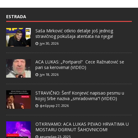
ESTRADA
Saša Mirković otkrio detalje još jednog
stravičnog pokušaja atentata na njega!
јун 30, 2026
ACA LUKAS: „Portparol“ Cece Ražnatović se
pari sa kerovima! (VIDEO)
јун 18, 2026
STRAVIČNO: Šerif Konjević napisao pesmu u
kojoj Srbe naziva „smradovima“! (VIDEO)
фебруар 27, 2026
OTKRIVAMO: ACA LUKAS PEVAO HRVATIMA U
MOSTARU OGRNUT ŠAHOVNICOM!
децембар 23, 2025