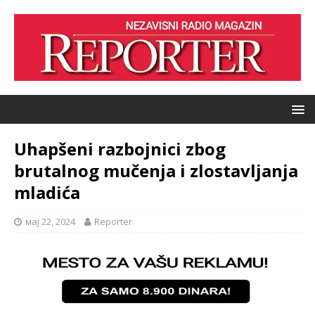
Uhapšeni razbojnici zbog
brutalnog mučenja i zlostavljanja
mladića
мај 22, 2024
Reporter