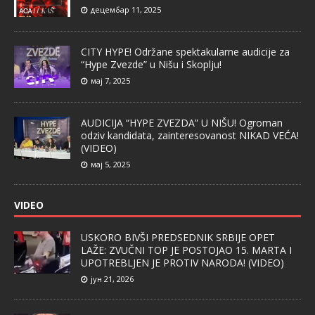
децембар 11, 2025
CITY HYPE! Održane spektakularne audicije za
“Hype Zvezde” u Nišu i Skoplju!
мај 7, 2025
AUDICIJA “HYPE ZVEZDA” U NIŠU! Ogroman
odziv kandidata, zainteresovanost NIKAD VEĆA!
(VIDEO)
мај 5, 2025
VIDEO
USKORO BIVŠI PREDSEDNIK SRBIJE OPET
LAŽE: ZVUČNI TOP JE POSTOJAO 15. MARTA I
UPOTREBLJEN JE PROTIV NARODA! (VIDEO)
јун 21, 2026