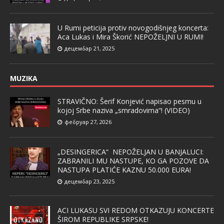
U Rumi peticija protiv novogodišnjeg koncerta:
Aca Lukas i Mira Škorić NEPOŽELJNI U RUMI!
децембар 21, 2025
MUZIKA
STRAVIČNO: Šerif Konjević napisao pesmu u
kojoj Srbe naziva „smradovima“! (VIDEO)
фебруар 27, 2026
„DESINGERICA“ NEPOŽELJAN U BANJALUCI:
ZABRANILI MU NASTUPE, KO GA POZOVE DA
NASTUPA PLATIĆE KAZNU 50.000 EURA!
децембар 23, 2025
ACI LUKASU SVI REDOM OTKAZUJU KONCERTE
ŠIROM REPUBLIKE SRPSKE!