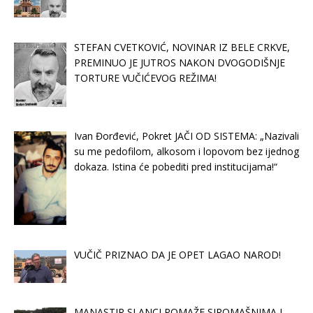
STEFAN CVETKOVIĆ, NOVINAR IZ BELE CRKVE,
PREMINUO JE JUTROS NAKON DVOGODIŠNJE
TORTURE VUČIĆEVOG REŽIMA!
Ivan Đorđević, Pokret JAČI OD SISTEMA: „Nazivali
su me pedofilom, alkosom i lopovom bez ijednog
dokaza. Istina će pobediti pred institucijama!“
VUČIČ PRIZNAO DA JE OPET LAGAO NAROD!
MANASTIR SLANCI POMAŽE SIROMAŠNIMA I