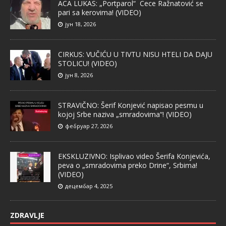
ACA LUKAS: „Portparol“ Cece Ražnatović se
pari sa kerovima! (VIDEO)
јун 18, 2026
CIRKUS: VUČIĆU U TIVTU NISU HTELI DA DAJU
STOLICU! (VIDEO)
јун 8, 2026
STRAVIČNO: Šerif Konjević napisao pesmu u
kojoj Srbe naziva „smradovima“! (VIDEO)
фебруар 27, 2026
EKSKLUZIVNO: Isplivao video Šerifa Konjevića,
peva o „smradovima preko Drine“, Srbima!
(VIDEO)
децембар 4, 2025
ZDRAVLJE