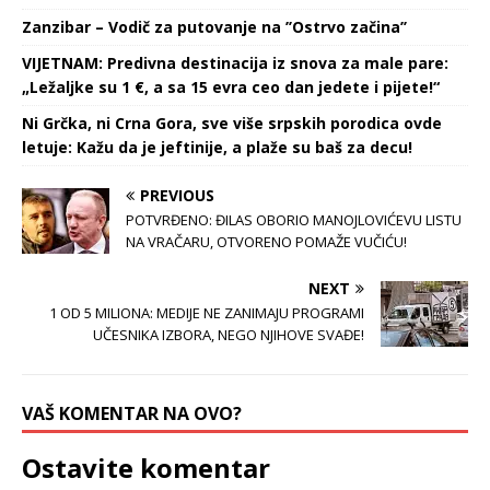
Zanzibar – Vodič za putovanje na ’’Ostrvo začina’’
VIJETNAM: Predivna destinacija iz snova za male pare:
„Ležaljke su 1 €, a sa 15 evra ceo dan jedete i pijete!“
Ni Grčka, ni Crna Gora, sve više srpskih porodica ovde
letuje: Kažu da je jeftinije, a plaže su baš za decu!
PREVIOUS
POTVRĐENO: ĐILAS OBORIO MANOJLOVIĆEVU LISTU
NA VRAČARU, OTVORENO POMAŽE VUČIĆU!
NEXT
1 OD 5 MILIONA: MEDIJE NE ZANIMAJU PROGRAMI
UČESNIKA IZBORA, NEGO NJIHOVE SVAĐE!
VAŠ KOMENTAR NA OVO?
Ostavite komentar