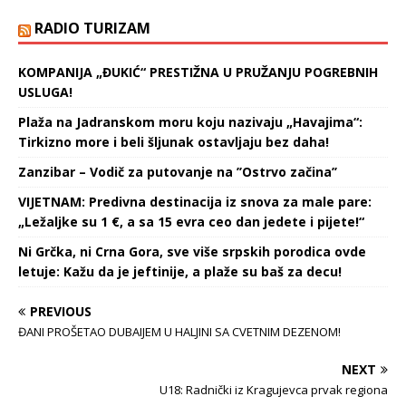
Policija je prilikom
krivično delo neovlašćena
RADIO TURIZAM
pretresa kuća, u
proizvodnja i stavljanje u…
domaćinstvu koje
osumnjičeni…
KOMPANIJA „ĐUKIĆ“ PRESTIŽNA U PRUŽANJU POGREBNIH
USLUGA!
Plaža na Jadranskom moru koju nazivaju „Havajima“:
Tirkizno more i beli šljunak ostavljaju bez daha!
Zanzibar – Vodič za putovanje na ’’Ostrvo začina’’
VIJETNAM: Predivna destinacija iz snova za male pare:
„Ležaljke su 1 €, a sa 15 evra ceo dan jedete i pijete!“
Ni Grčka, ni Crna Gora, sve više srpskih porodica ovde
letuje: Kažu da je jeftinije, a plaže su baš za decu!
PREVIOUS
ĐANI PROŠETAO DUBAIJEM U HALJINI SA CVETNIM DEZENOM!
NEXT
U18: Radnički iz Kragujevca prvak regiona