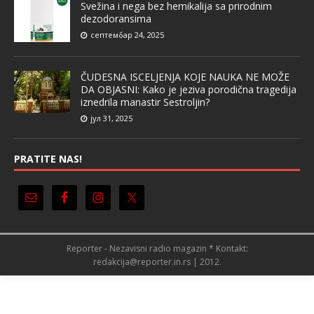
Svežina i nega bez hemikalija sa prirodnim
dezodoransima
септембар 24, 2025
ČUDESNA ISCELJENJA KOJE NAUKA NE MOŽE
DA OBJASNI: Kako je jeziva porodična tragedija
iznedrila manastir Sestroljin?
јул 31, 2025
PRATITE NAS!
Reporter - Nezavisni radio magazin * Kontakt:
redakcija@reporter.in.rs | 2012.