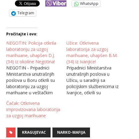
WhatsApp
Telegram
Pročitajte i ovo:
NEGOTIN: Policija otkrila
Užice: Otkrivena
laboratoriju za uzgoj
laboratorija za uzgoj
marihuane, uhapšen D.J.
marihuane, uhapšen B.M.
(34) iz okoline Negotina!
(34) iz Ivanjice!
NEGOTIN - Pripadnici
Pripadnici Ministarstva
Ministarstva unutrašnjih
unutrašnjih poslova u
poslova u Boru otkrili su
Užicu, u saradnji sa
laboratoriju za uzgoj
policijskim službenicima iz
marihuane u veštačkim
Ivanjice, otkrili su
uslovima i uhapsili D. J.
laboratoriju za uzgoj
Čačak: Otkrivena
(34) iz okoline Negotina,
marihuane u veštačkim
improvizovana laboratorija
zbog postojanja osnova
uslovima i uhapsili B. M.
za uzgoj marihuane
sumnje da je izvršio
(34) iz Ivanjice, saopštio je
krivično delo neovlašćena
danas MUP. B.M. uhapšen
proizvodnja i stavljanje u
je zbog postojanja osnova
KRAGUJEVAC
NARKO-MAFIJA
promet opojnih droga.
sumnje da je izvršio