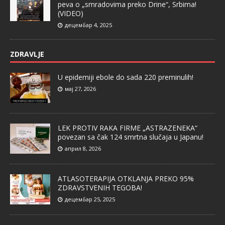
peva o „smradovima preko Drine“, Srbima!
(VIDEO)
децембар 4, 2025
ZDRAVLJE
U epidemiji ebole do sada 220 preminulih!
мај 27, 2026
LEK PROTIV RAKA FIRME „ASTRAZENEKA“
povezan sa čak 124 smrtna slučaja u Japanu!
април 8, 2026
ATLASOTERAPIJA OTKLANJA PREKO 95%
ZDRAVSTVENIH TEGOBA!
децембар 25, 2025