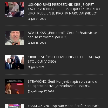
USKORO BIVŠI PREDSEDNIK SRBIJE OPET
LAŽE: ZVUČNI TOP JE POSTOJAO 15. MARTA I
UPOTREBLJEN JE PROTIV NARODA! (VIDEO)
јун 21, 2026
ACA LUKAS: „Portparol“ Cece Ražnatović se
pari sa kerovima! (VIDEO)
јун 18, 2026
CIRKUS: VUČIĆU U TIVTU NISU HTELI DA DAJU
STOLICU! (VIDEO)
јун 8, 2026
STRAVIČNO: Šerif Konjević napisao pesmu u
kojoj Srbe naziva „smradovima“! (VIDEO)
фебруар 27, 2026
EKSKLUZIVNO: Isplivao video Šerifa Konjevića,