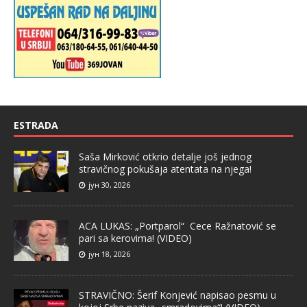
ESTRADA
Saša Mirković otkrio detalje još jednog
stravičnog pokušaja atentata na njega!
јун 30, 2026
ACA LUKAS: „Portparol“ Cece Ražnatović se
pari sa kerovima! (VIDEO)
јун 18, 2026
STRAVIČNO: Šerif Konjević napisao pesmu u