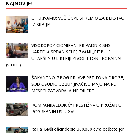
NAJNOVIJE!
OTKRIVAMO: VUČIĆ SVE SPREMIO ZA BEKSTVO
IZ SRBIJE!
VISOKOPOZICIONIRANI PRIPADNIK SNS
KARTELA SRĐAN SELEŠ ZVANI „PITBUL“
UHAPŠEN U LIBERIJI ZBOG 4 TONE KOKAINA!
(VIDEO)
ŠOKANTNO: ZBOG PRIJAVE PET TONA DROGE,
SUD OSUDIO UZBUNJIVAČICU MAJU NA PET
MESECI ZATVORA, A NE DILERE!
KOMPANIJA „ĐUKIĆ“ PRESTIŽNA U PRUŽANJU
POGREBNIH USLUGA!
Italija: Bivši oficir dobio 300.000 evra odštete jer