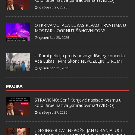
kojoj Srbe naziva „smradovima“! (VIDEO)
фебруар 27, 2026
OTKRIVAMO: ACA LUKAS PEVAO HRVATIMA U
MOSTARU OGRNUT ŠAHOVNICOM!
децембар 23, 2025
U Rumi peticija protiv novogodišnjeg koncerta:
Aca Lukas i Mira Škorić NEPOŽELJNI U RUMI!
децембар 21, 2025
MUZIKA
STRAVIČNO: Šerif Konjević napisao pesmu u
kojoj Srbe naziva „smradovima“! (VIDEO)
фебруар 27, 2026
„DESINGERICA“ NEPOŽELJAN U BANJALUCI: