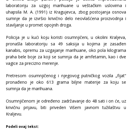
laboratoriju za uzgoj marihuane u veštačkim uslovima i
uhapsila M. A. (1991) iz Kragujevca, zbog postojanja osnova
sumnje da je izvršio krivično delo neovlašćena proizvodnja i
stavljanje u promet opojnih droga.
Policija je u kući koju koristi osumnjičeni, u okolini Kraljeva,
pronašla laboratoriju sa 49 saksija u kojima je zasađen
kanabis, opremu za uzgajanje marihuane, oko pola kilograma
praha bele boje za koji se sumnja da je amfetamin, kao i dve
vagice za precizno merenje.
Pretresom osumnjičenog i njegovog putničkog vozila „fijat“
pronađeno je oko 613 grama biljne materije za koju se
sumnja da je marihuana.
Osumnjičenom je određeno zadržavanje do 48 sati i on će, uz
krivičnu prijavu, biti priveden Višem javnom tužilaštvu u
Kraljevu.
Podeli ovaj tekst: