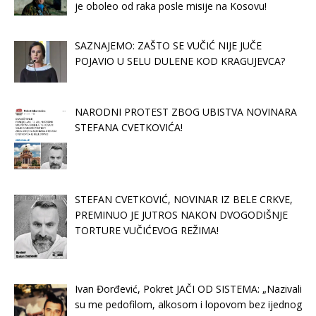
je oboleo od raka posle misije na Kosovu!
SAZNAJEMO: ZAŠTO SE VUČIĆ NIJE JUČE
POJAVIO U SELU DULENE KOD KRAGUJEVCA?
NARODNI PROTEST ZBOG UBISTVA NOVINARA
STEFANA CVETKOVIĆA!
STEFAN CVETKOVIĆ, NOVINAR IZ BELE CRKVE,
PREMINUO JE JUTROS NAKON DVOGODIŠNJE
TORTURE VUČIĆEVOG REŽIMA!
Ivan Đorđević, Pokret JAČI OD SISTEMA: „Nazivali
su me pedofilom, alkosom i lopovom bez ijednog