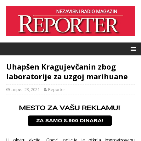
Uhapšen Kragujevčanin zbog
laboratorije za uzgoj marihuane
април 23, 2021
Reporter
U okviru akcije „Gnev“, policija je otkrila improvizovanu