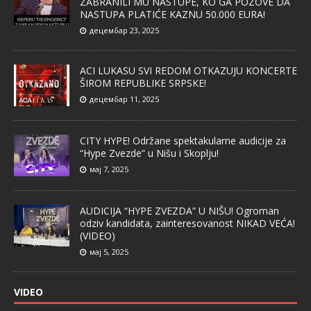
ZABRANILI MU NASTUPE, KO GA POZOVE DA
NASTUPA PLATIĆE KAZNU 50.000 EURA!
децембар 23, 2025
ACI LUKASU SVI REDOM OTKAZUJU KONCERTE
ŠIROM REPUBLIKE SRPSKE!
децембар 11, 2025
CITY HYPE! Održane spektakularne audicije za
“Hype Zvezde” u Nišu i Skoplju!
мај 7, 2025
AUDICIJA “HYPE ZVEZDA” U NIŠU! Ogroman
odziv kandidata, zainteresovanost NIKAD VEĆA!
(VIDEO)
мај 5, 2025
VIDEO