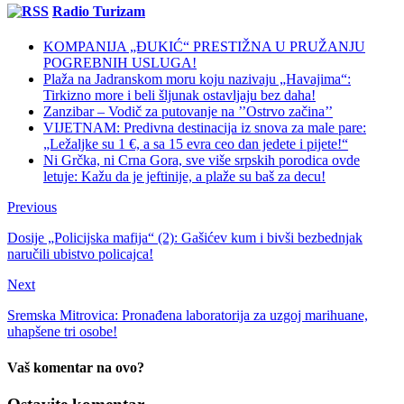
Radio Turizam
KOMPANIJA „ĐUKIĆ“ PRESTIŽNA U PRUŽANJU
POGREBNIH USLUGA!
Plaža na Jadranskom moru koju nazivaju „Havajima“:
Tirkizno more i beli šljunak ostavljaju bez daha!
Zanzibar – Vodič za putovanje na ’’Ostrvo začina’’
VIJETNAM: Predivna destinacija iz snova za male pare:
„Ležaljke su 1 €, a sa 15 evra ceo dan jedete i pijete!“
Ni Grčka, ni Crna Gora, sve više srpskih porodica ovde
letuje: Kažu da je jeftinije, a plaže su baš za decu!
Previous
Dosije „Policijska mafija“ (2): Gašićev kum i bivši bezbednjak
naručili ubistvo policajca!
Next
Sremska Mitrovica: Pronađena laboratorija za uzgoj marihuane,
uhapšene tri osobe!
Vaš komentar na ovo?