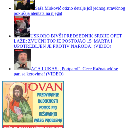
Saša Mirković otkrio detalje još jednog stravičnog
pokušaja atentata na njega!
USKORO BIVŠI PREDSEDNIK SRBIJE OPET
LAŽE: ZVUČNI TOP JE POSTOJAO 15. MARTA I
UPOTREBLJEN JE PROTIV NARODA! (VIDEO)
ACA LUKAS: „Portparol“ Cece Ražnatović se
pari sa kerovima! (VIDEO)