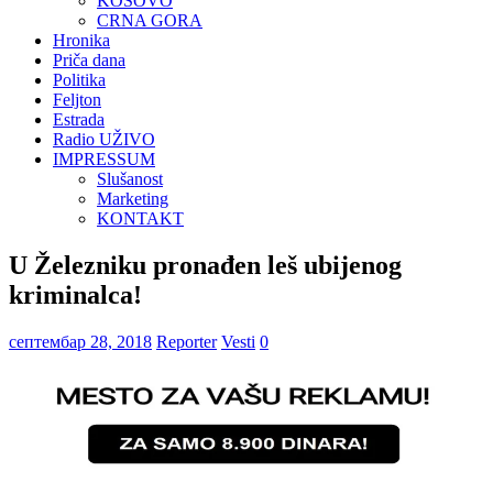
KOSOVO
CRNA GORA
Hronika
Priča dana
Politika
Feljton
Estrada
Radio UŽIVO
IMPRESSUM
Slušanost
Marketing
KONTAKT
U Železniku pronađen leš ubijenog
kriminalca!
септембар 28, 2018
Reporter
Vesti
0