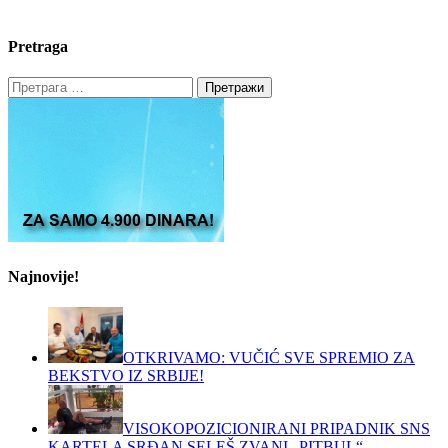
Pretraga
Претрага
за:
Najnovije!
OTKRIVAMO: VUČIĆ SVE SPREMIO ZA
BEKSTVO IZ SRBIJE!
VISOKOPOZICIONIRANI PRIPADNIK SNS
KARTELA SRĐAN SELEŠ ZVANI „PITBUL“