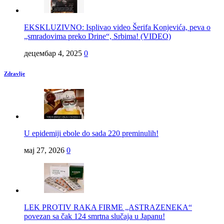
EKSKLUZIVNO: Isplivao video Šerifa Konjevića, peva o
„smradovima preko Drine“, Srbima! (VIDEO)
децембар 4, 2025
0
Zdravlje
U epidemiji ebole do sada 220 preminulih!
мај 27, 2026
0
LEK PROTIV RAKA FIRME „ASTRAZENEKA“
povezan sa čak 124 smrtna slučaja u Japanu!