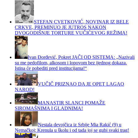
STEFAN CVETKOVIĆ, NOVINAR IZ BELE
CRKVE, PREMINUO JE JUTROS NAKON
DVOGODIŠNJE TORTURE VUČIĆEVOG REŽIMA!
Ivan Đorđević, Pokret JAČI OD SISTEMA: „Nazivali
su me pedofilom, alkosom i lopovom bez ijednog dokaza.
Istina će pobediti pred institucijama!“
VUČIČ PRIZNAO DA JE OPET LAGAO
NAROD!
MANASTIR SLANCI POMAŽE
SIROMAŠNIMA I GLADNIMA!
Nestala devojčica iz Srbije Mia Rakić (9) u
Nemačkoj: Krenula u školu i od tada joj se gubi svaki trag!