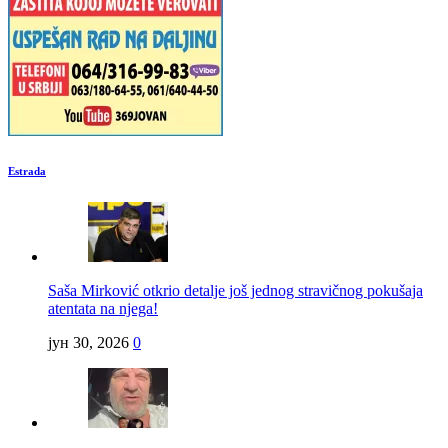
Estrada
Saša Mirković otkrio detalje još jednog stravičnog pokušaja
atentata na njega!
јун 30, 2026
0