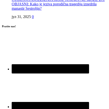
OBJASNI: Kako je jeziva porodična tragedija iznedrila
manastir Sestroljin?
јул 31, 2025
0
Pratite nas!