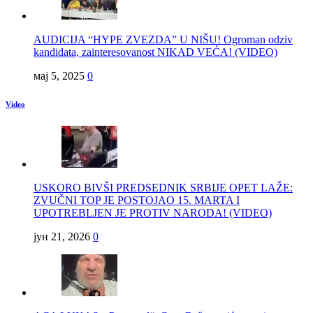
AUDICIJA “HYPE ZVEZDA” U NIŠU! Ogroman odziv
kandidata, zainteresovanost NIKAD VEĆA! (VIDEO)
мај 5, 2025
0
Video
USKORO BIVŠI PREDSEDNIK SRBIJE OPET LAŽE:
ZVUČNI TOP JE POSTOJAO 15. MARTA I
UPOTREBLJEN JE PROTIV NARODA! (VIDEO)
јун 21, 2026
0