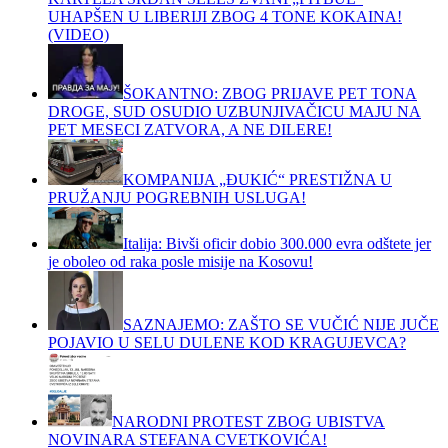
UHAPŠEN U LIBERIJI ZBOG 4 TONE KOKAINA!
(VIDEO)
ŠOKANTNO: ZBOG PRIJAVE PET TONA
DROGE, SUD OSUDIO UZBUNJIVAČICU MAJU NA
PET MESECI ZATVORA, A NE DILERE!
KOMPANIJA „ĐUKIĆ“ PRESTIŽNA U
PRUŽANJU POGREBNIH USLUGA!
Italija: Bivši oficir dobio 300.000 evra odštete jer
je oboleo od raka posle misije na Kosovu!
SAZNAJEMO: ZAŠTO SE VUČIĆ NIJE JUČE
POJAVIO U SELU DULENE KOD KRAGUJEVCA?
NARODNI PROTEST ZBOG UBISTVA
NOVINARA STEFANA CVETKOVIĆA!