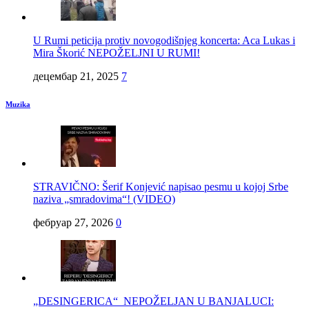
U Rumi peticija protiv novogodišnjeg koncerta: Aca Lukas i
Mira Škorić NEPOŽELJNI U RUMI!
децембар 21, 2025
7
Muzika
STRAVIČNO: Šerif Konjević napisao pesmu u kojoj Srbe
naziva „smradovima“! (VIDEO)
фебруар 27, 2026
0
„DESINGERICA“ NEPOŽELJAN U BANJALUCI: