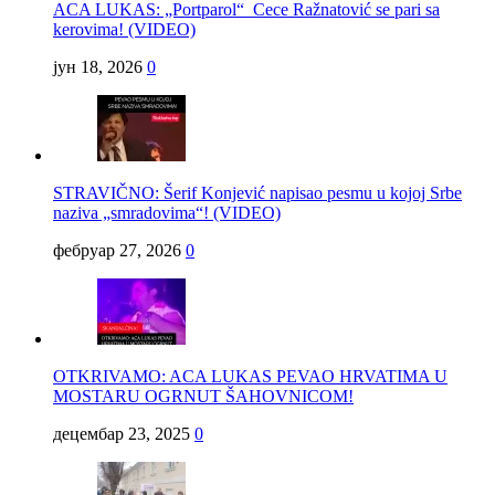
ACA LUKAS: „Portparol“ Cece Ražnatović se pari sa
kerovima! (VIDEO)
јун 18, 2026
0
STRAVIČNO: Šerif Konjević napisao pesmu u kojoj Srbe
naziva „smradovima“! (VIDEO)
фебруар 27, 2026
0
OTKRIVAMO: ACA LUKAS PEVAO HRVATIMA U
MOSTARU OGRNUT ŠAHOVNICOM!
децембар 23, 2025
0