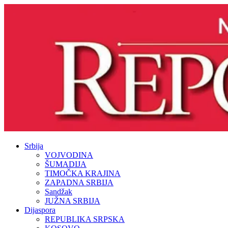
Srbija
VOJVODINA
ŠUMADIJA
TIMOČKA KRAJINA
ZAPADNA SRBIJA
Sandžak
JUŽNA SRBIJA
Dijaspora
REPUBLIKA SRPSKA