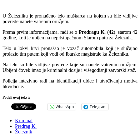
U Železniku je pronađeno telo muškarca na kojem su bile vidljive
povrede nanete vatrenim oružjem.
Prema prvim informacijama, radi se o
Predragu K. (42)
, starom 42
godine, koji je ubijen na nepristupačnom Starom putu za Železnik.
Telo u lokvi krvi pronašao je vozač automobila koji je slučajno
prolazio tim putem koji vodi od Ibarske magistrale ka Železniku.
Na telu su bile vidljive povrede koje su nanete vatrenim oružjem.
Ubijeni čovek imao je kriminalni dosije i višegodisnji zatvorski staž.
Policija intezivno radi na identifikaciji ubice i utvrđivanju motiva
likvidacije.
Podeli ovaj tekst:
WhatsApp
Telegram
Kriminal
Predrag K.
Železnik