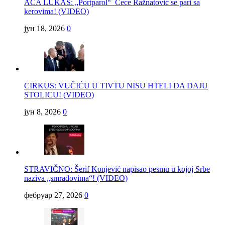
ACA LUKAS: „Portparol“ Cece Ražnatović se pari sa
kerovima! (VIDEO)
јун 18, 2026
0
CIRKUS: VUČIĆU U TIVTU NISU HTELI DA DAJU
STOLICU! (VIDEO)
јун 8, 2026
0
STRAVIČNO: Šerif Konjević napisao pesmu u kojoj Srbe
naziva „smradovima“! (VIDEO)
фебруар 27, 2026
0