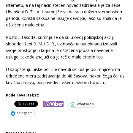
internetu, a na taj način stečen novac zadržavala je za sebe.
Uhapšeni D. Ž. i A. I. sumnjiče se da su u dužem vremenskom
periodu koristili seksualne usluge devojke, iako su znali da je
oštećena maloletna.
Postoji, takođe, sumnja se da su u ovoj policijskoj akciji
slobode lišeni B. M. i Đ. R., uz novčanu nadoknadu izdavali
svoje prostorije u kojima je oštećena pružala navedene
usluge, takođe znajući da je reč o maloletnom licu.
U saopštenju niške policije navodi se i da je osumnjičenima
određena mera zadržavanja do 48 časova, nakon čega će, uz
krivičnu prijavu, biti privedeni višem javnom tužiocu.
Podeli ovaj tekst:
WhatsApp
Telegram