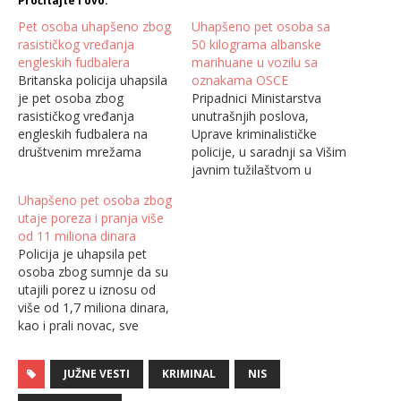
Pročitajte i ovo:
Pet osoba uhapšeno zbog
Uhapšeno pet osoba sa
rasističkog vređanja
50 kilograma albanske
engleskih fudbalera
marihuane u vozilu sa
Britanska policija uhapsila
oznakama OSCE
je pet osoba zbog
Pripadnici Ministarstva
rasističkog vređanja
unutrašnjih poslova,
engleskih fudbalera na
Uprave kriminalističke
društvenim mrežama
policije, u saradnji sa Višim
posle poraza u finalu
javnim tužilaštvom u
Evropskog prvenstva.
Beogradu prekinuli su još
Uhapšeno pet osoba zbog
Markus Rašford, Džejdon
jedan lanac krijumčarenja
utaje poreza i pranja više
Sančo i Bukajo Saka bili su
droge iz Albanije preko
od 11 miliona dinara
na meti napada nakon što
Kosova i Metohije i
Policija je uhapsila pet
u finalu Evropskog
zaplenili 50 kilograma
osoba zbog sumnje da su
prvenstva nisu realizovali
marihuane, javlja srpska
utajili porez u iznosu od
penale posle kojih je
novinska agencija SIA.
više od 1,7 miliona dinara,
Engleska poražena od
Uhapšeno je pet osoba u
kao i prali novac, sve
Italije. Šef policijske…
Beogradu zbog postojanja
zajedno, u iznosu od
osnova sumnje da su…
preko 11 miliona dinara i
JUŽNE VESTI
KRIMINAL
NIS
na taj način oštetili budžet
Srbije, saopštila je danas