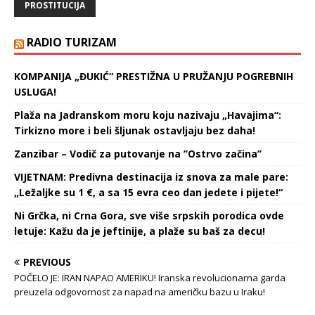
PROSTITUCIJA
Poreska uprava. Kako je
navela, jedan osumnjičeni
je…
RADIO TURIZAM
KOMPANIJA „ĐUKIĆ“ PRESTIŽNA U PRUŽANJU POGREBNIH
USLUGA!
Plaža na Jadranskom moru koju nazivaju „Havajima“:
Tirkizno more i beli šljunak ostavljaju bez daha!
Zanzibar – Vodič za putovanje na ’’Ostrvo začina’’
VIJETNAM: Predivna destinacija iz snova za male pare:
„Ležaljke su 1 €, a sa 15 evra ceo dan jedete i pijete!“
Ni Grčka, ni Crna Gora, sve više srpskih porodica ovde
letuje: Kažu da je jeftinije, a plaže su baš za decu!
PREVIOUS
POČELO JE: IRAN NAPAO AMERIKU! Iranska revolucionarna garda
preuzela odgovornost za napad na američku bazu u Iraku!