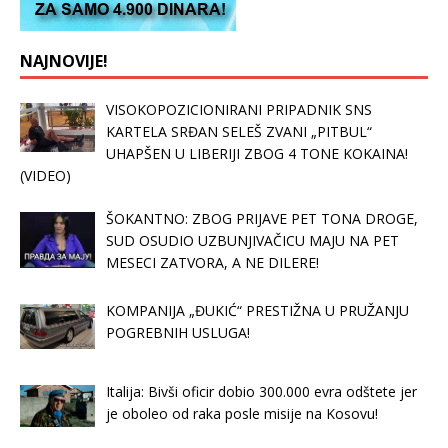
NAJNOVIJE!
VISOKOPOZICIONIRANI PRIPADNIK SNS
KARTELA SRĐAN SELEŠ ZVANI „PITBUL“
UHAPŠEN U LIBERIJI ZBOG 4 TONE KOKAINA!
(VIDEO)
ŠOKANTNO: ZBOG PRIJAVE PET TONA DROGE,
SUD OSUDIO UZBUNJIVAČICU MAJU NA PET
MESECI ZATVORA, A NE DILERE!
KOMPANIJA „ĐUKIĆ“ PRESTIŽNA U PRUŽANJU
POGREBNIH USLUGA!
Italija: Bivši oficir dobio 300.000 evra odštete jer
je oboleo od raka posle misije na Kosovu!