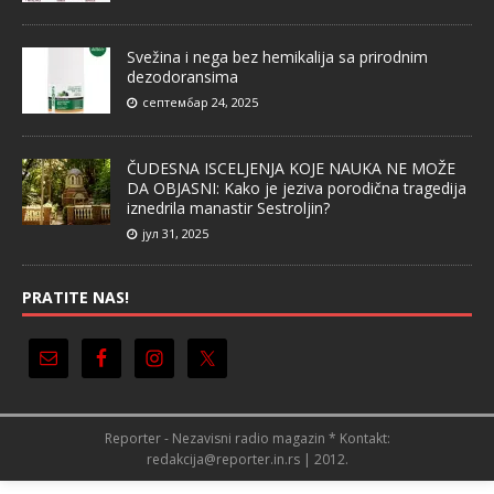
Svežina i nega bez hemikalija sa prirodnim
dezodoransima
септембар 24, 2025
ČUDESNA ISCELJENJA KOJE NAUKA NE MOŽE
DA OBJASNI: Kako je jeziva porodična tragedija
iznedrila manastir Sestroljin?
јул 31, 2025
PRATITE NAS!
Reporter - Nezavisni radio magazin * Kontakt:
redakcija@reporter.in.rs | 2012.