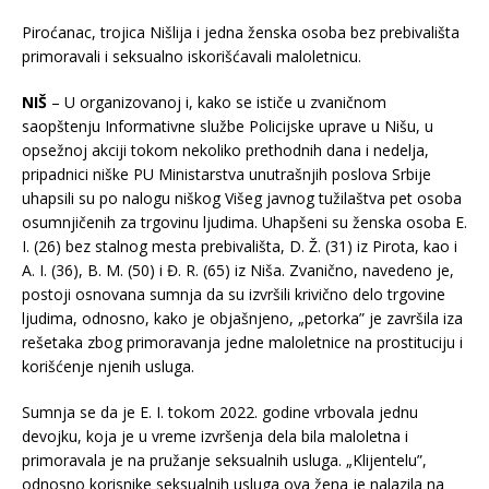
Piroćanac, trojica Nišlija i jedna ženska osoba bez prebivališta
primoravali i seksualno iskorišćavali maloletnicu.
NIŠ
– U organizovanoj i, kako se ističe u zvaničnom
saopštenju Informativne službe Policijske uprave u Nišu, u
opsežnoj akciji tokom nekoliko prethodnih dana i nedelja,
pripadnici niške PU Ministarstva unutrašnjih poslova Srbije
uhapsili su po nalogu niškog Višeg javnog tužilaštva pet osoba
osumnjičenih za trgovinu ljudima. Uhapšeni su ženska osoba E.
I. (26) bez stalnog mesta prebivališta, D. Ž. (31) iz Pirota, kao i
A. I. (36), B. M. (50) i Đ. R. (65) iz Niša. Zvanično, navedeno je,
postoji osnovana sumnja da su izvršili krivično delo trgovine
ljudima, odnosno, kako je objašnjeno, „petorka” je završila iza
rešetaka zbog primoravanja jedne maloletnice na prostituciju i
korišćenje njenih usluga.
Sumnja se da je E. I. tokom 2022. godine vrbovala jednu
devojku, koja je u vreme izvršenja dela bila maloletna i
primoravala je na pružanje seksualnih usluga. „Klijentelu”,
odnosno korisnike seksualnih usluga ova žena je nalazila na