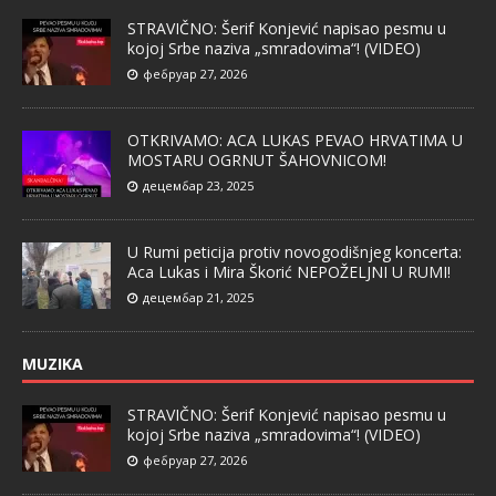
STRAVIČNO: Šerif Konjević napisao pesmu u
kojoj Srbe naziva „smradovima“! (VIDEO)
фебруар 27, 2026
OTKRIVAMO: ACA LUKAS PEVAO HRVATIMA U
MOSTARU OGRNUT ŠAHOVNICOM!
децембар 23, 2025
U Rumi peticija protiv novogodišnjeg koncerta:
Aca Lukas i Mira Škorić NEPOŽELJNI U RUMI!
децембар 21, 2025
MUZIKA
STRAVIČNO: Šerif Konjević napisao pesmu u
kojoj Srbe naziva „smradovima“! (VIDEO)
фебруар 27, 2026