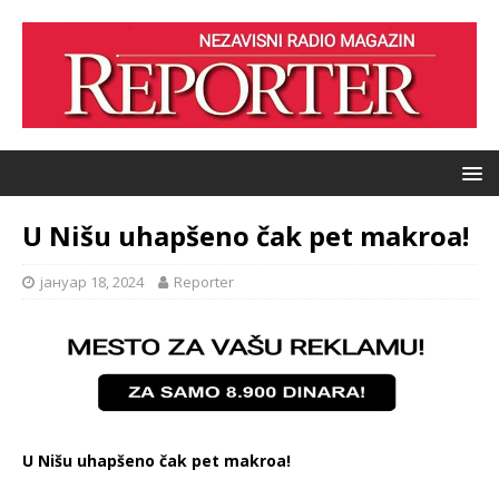
U Nišu uhapšeno čak pet makroa!
јануар 18, 2024
Reporter
U Nišu uhapšeno čak pet makroa!