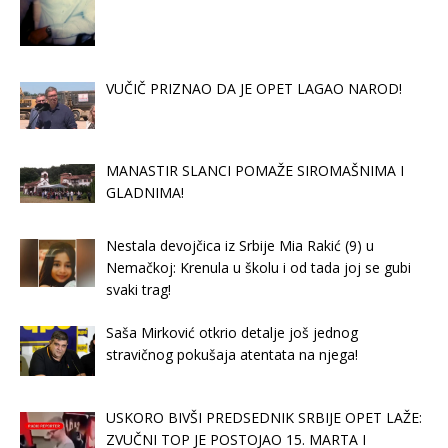
VUČIČ PRIZNAO DA JE OPET LAGAO NAROD!
MANASTIR SLANCI POMAŽE SIROMAŠNIMA I
GLADNIMA!
Nestala devojčica iz Srbije Mia Rakić (9) u
Nemačkoj: Krenula u školu i od tada joj se gubi
svaki trag!
Saša Mirković otkrio detalje još jednog
stravičnog pokušaja atentata na njega!
USKORO BIVŠI PREDSEDNIK SRBIJE OPET LAŽE:
ZVUČNI TOP JE POSTOJAO 15. MARTA I