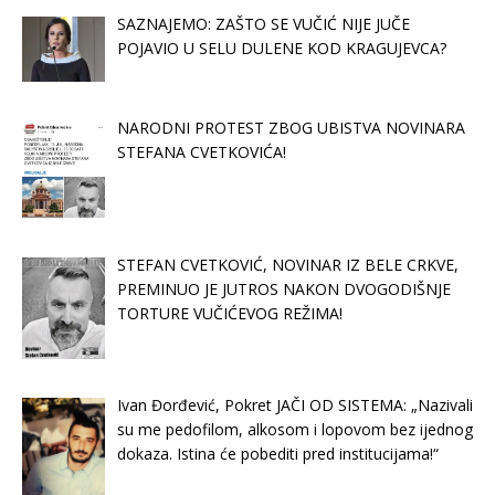
SAZNAJEMO: ZAŠTO SE VUČIĆ NIJE JUČE
POJAVIO U SELU DULENE KOD KRAGUJEVCA?
NARODNI PROTEST ZBOG UBISTVA NOVINARA
STEFANA CVETKOVIĆA!
STEFAN CVETKOVIĆ, NOVINAR IZ BELE CRKVE,
PREMINUO JE JUTROS NAKON DVOGODIŠNJE
TORTURE VUČIĆEVOG REŽIMA!
Ivan Đorđević, Pokret JAČI OD SISTEMA: „Nazivali
su me pedofilom, alkosom i lopovom bez ijednog
dokaza. Istina će pobediti pred institucijama!“