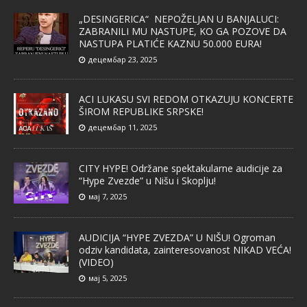
„DESINGERICA“ NEPOŽELJAN U BANJALUCI:
ZABRANILI MU NASTUPE, KO GA POZOVE DA
NASTUPA PLATIĆE KAZNU 50.000 EURA!
децембар 23, 2025
ACI LUKASU SVI REDOM OTKAZUJU KONCERTE
ŠIROM REPUBLIKE SRPSKE!
децембар 11, 2025
CITY HYPE! Održane spektakularne audicije za
“Hype Zvezde” u Nišu i Skoplju!
мај 7, 2025
AUDICIJA “HYPE ZVEZDA” U NIŠU! Ogroman
odziv kandidata, zainteresovanost NIKAD VEĆA!
(VIDEO)
мај 5, 2025