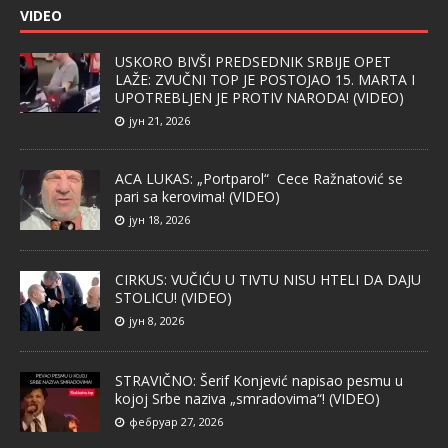
VIDEO
USKORO BIVŠI PREDSEDNIK SRBIJE OPET
LAŽE: ZVUČNI TOP JE POSTOJAO 15. MARTA I
UPOTREBLJEN JE PROTIV NARODA! (VIDEO)
јун 21, 2026
ACA LUKAS: „Portparol“ Cece Ražnatović se
pari sa kerovima! (VIDEO)
јун 18, 2026
CIRKUS: VUČIĆU U TIVTU NISU HTELI DA DAJU
STOLICU! (VIDEO)
јун 8, 2026
STRAVIČNO: Šerif Konjević napisao pesmu u
kojoj Srbe naziva „smradovima“! (VIDEO)
фебруар 27, 2026