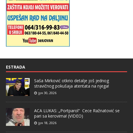
ESTRADA
Saša Mirković otkrio detalje još jednog
stravičnog pokušaja atentata na njega!
јун 30, 2026
ACA LUKAS: „Portparol“ Cece Ražnatović se
pari sa kerovima! (VIDEO)
јун 18, 2026