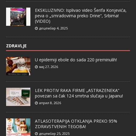
EKSKLUZIVNO: Isplivao video Šerifa Konjevića,
peva o „smradovima preko Drine“, Srbima!
(VIDEO)
децембар 4, 2025
ZDRAVLJE
U epidemiji ebole do sada 220 preminulih!
мај 27, 2026
LEK PROTIV RAKA FIRME „ASTRAZENEKA“
povezan sa čak 124 smrtna slučaja u Japanu!
април 8, 2026
ATLASOTERAPIJA OTKLANJA PREKO 95%
ZDRAVSTVENIH TEGOBA!
децембар 25, 2025